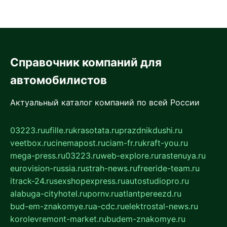
Справочник компаний для
автомобилистов
Актуальный каталог компаний по всей России
03223.ru
ufille.ru
krasotata.ru
prazdnikdushi.ru
veetbox.ru
cinemapost.ru
ciam-fr.ru
kraft-you.ru
mega-press.ru
03223.ru
web-explore.ru
rastenuya.ru
eurovision-russia.ru
strah-news.ru
freeride-team.ru
itrack-24.ru
sexshopexpress.ru
autostudiopro.ru
alabuga-cityhotel.ru
pornv.ru
atlantpereezd.ru
bud-em-znakomye.ru
a-cdc.ru
elektrostal-news.ru
korolevremont-market.ru
budem-znakomye.ru