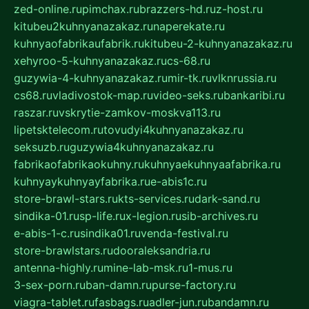
zed-online.ru
pimchax.ru
brazzers-hd.ru
z-host.ru
kitubeu2kuhnyanazakaz.ru
naperekate.ru
kuhnyaofabrikaufabrik.ru
kitubeu-2-kuhnyanazakaz.ru
xehyroo-5-kuhnyanazakaz.ru
cs-68.ru
guzywia-4-kuhnyanazakaz.ru
mir-tk.ru
vlknrussia.ru
cs68.ru
vladivostok-map.ru
video-seks.ru
bankaribi.ru
raszar.ru
vskrytie-zamkov-moskva113.ru
lipetsktelecom.ru
tovudyi4kuhnyanazakaz.ru
seksuzb.ru
guzywia4kuhnyanazakaz.ru
fabrikaofabrikaokuhny.ru
kuhnyaekuhnyaafabrika.ru
kuhnyaykuhnyayfabrika.ru
e-abis1c.ru
store-brawl-stars.ru
kts-services.ru
dark-sand.ru
sindika-01.ru
sp-life.ru
x-legion.ru
sib-archives.ru
e-abis-1-c.ru
sindika01.ru
venda-festival.ru
store-brawlstars.ru
dooraleksandria.ru
antenna-highly.ru
mine-lab-msk.ru
1-mus.ru
3-sex-porn.ru
ban-damn.ru
purse-factory.ru
viagra-tablet.ru
fasbags.ru
adler-jun.ru
bandamn.ru