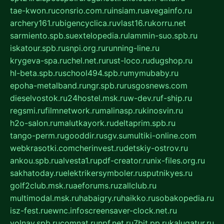
tae-kwon.ru
consrio.com.ru
insiam.ru
avegainfo.ru
archery161.ru
bigencyclica.ru
vlast16.ru
korru.net
sarmiento.spb.su
extelopedia.ru
lammin-suo.spb.ru
iskatour.spb.ru
snpi.org.ru
running-line.ru
krygeva-spa.ru
chel.net.ru
rust-loco.ru
dugshop.ru
hl-beta.spb.ru
school494.spb.ru
mymubaby.ru
epoha-metalband.ru
ngr.spb.ru
rusgosnews.com
dieselvostok.ru
24hostel.msk.ru
w-dev.ru
f-ship.ru
regsmi.ru
filmnetwork.ru
malinasp.ru
kinosvin.ru
h2o-salon.ru
malutkayork.ru
deltaprim.spb.ru
tango-perm.ru
gooddir.ru
sgv.su
multiki-online.com
webkrasotki.com
cherinvest.ru
detskiy-ostrov.ru
ankou.spb.ru
alvesta1.ru
pdf-creator.ru
nix-files.org.ru
sakhatoday.ru
elektrikersymboler.ru
sputnikyes.ru
golf2club.msk.ru
aeforums.ru
zallclub.ru
multimodal.msk.ru
habaigry.ru
haikko.ru
sobakopedia.ru
isz-fest.ru
ewnc.info
screensaver-clock.net.ru
volnav.spb.ru
comnat.ru
npf.net.ru
7bit.pp.ru
kalugatur.ru