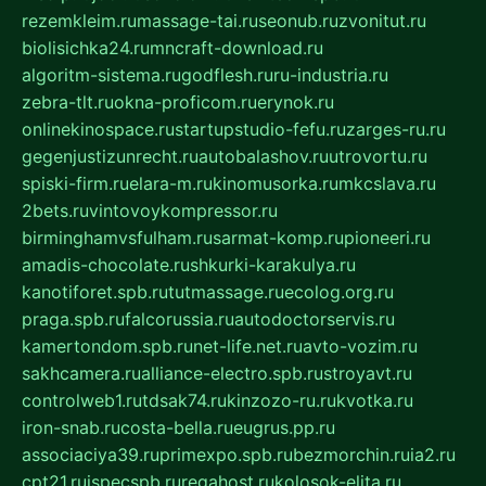
rezemkleim.ru
massage-tai.ru
seonub.ru
zvonitut.ru
biolisichka24.ru
mncraft-download.ru
algoritm-sistema.ru
godflesh.ru
ru-industria.ru
zebra-tlt.ru
okna-proficom.ru
erynok.ru
onlinekinospace.ru
startupstudio-fefu.ru
zarges-ru.ru
gegenjustizunrecht.ru
autobalashov.ru
utrovortu.ru
spiski-firm.ru
elara-m.ru
kinomusorka.ru
mkcslava.ru
2bets.ru
vintovoykompressor.ru
birminghamvsfulham.ru
sarmat-komp.ru
pioneeri.ru
amadis-chocolate.ru
shkurki-karakulya.ru
kanotiforet.spb.ru
tutmassage.ru
ecolog.org.ru
praga.spb.ru
falcorussia.ru
autodoctorservis.ru
kamertondom.spb.ru
net-life.net.ru
avto-vozim.ru
sakhcamera.ru
alliance-electro.spb.ru
stroyavt.ru
controlweb1.ru
tdsak74.ru
kinzozo-ru.ru
kvotka.ru
iron-snab.ru
costa-bella.ru
eugrus.pp.ru
associaciya39.ru
primexpo.spb.ru
bezmorchin.ru
ia2.ru
cpt21.ru
ispecspb.ru
regahost.ru
kolosok-elita.ru