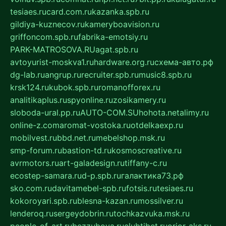
tesiaes.ru
card.com.ru
kazanka.spb.ru
gildiya-kuznecov.ru
kameryboavision.ru
griffoncom.spb.ru
fabrika-emotsiy.ru
PARK-MATROSOVA.RU
agat.spb.ru
avtoyurist-moskva1.ru
hardware.org.ru
схема-авто.рф
dg-lab.ru
angrup.ru
recruiter.spb.ru
music8.spb.ru
krsk124.ru
kubok.spb.ru
romanofforex.ru
analitikaplus.ru
spyonline.ru
zosikamery.ru
sloboda-ural.pp.ru
AUTO-COM.SU
hohota.net
alimy.ru
online-z.com
aromat-vostoka.ru
otdelkaexp.ru
mobilvest.ru
bbd.net.ru
mebelshop.msk.ru
smp-forum.ru
bastion-td.ru
kosmoscreative.ru
avrmotors.ru
art-galadesign.ru
tiffany-c.ru
ecostep-samara.ru
d-p.spb.ru
галактика73.рф
sko.com.ru
davitamebel-spb.ru
fotsis.ru
tesiaes.ru
kokoroyari.spb.ru
blesna-kazan.ru
mossilver.ru
lenderoq.ru
sergeydobrin.ru
tochkazvuka.msk.ru
people-of-art.ru
bezzubova.ru
clubtibet.ru
orior-aks.ru