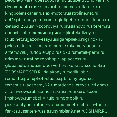
dynamoauto.ru
szk-favorit.ru
carlines.ru
flatnsk.ru
kingbolenskaner.ru
alex-motor.ru
astroline.net.ru
act1.spb.ru
polyglot.com.ru
gidlipetsk.ru
ooo-driada.ru
detsad125.ru
mir-zdoroviya.ru
bruslanovo.ru
siterem.ru
council.spb.ru
лодкипатриот.рф
kafekolizey.ru
iclub.net.ru
gazon-easy.ru
sugarepilekb.ru
grinox.ru
pylesostineco.ru
msts-ozarenie.ru
kameryjooan.ru
artemovskij.ru
dopler.spb.ru
aid70.ru
metall-perm.ru
ndm.msk.ru
ratingzooshop.ru
apiaccess.ru
globalautotrade.info
bezverhovskoe.ru
drsschool.ru
ZOOSMART.SPB.RU
dalakony.ru
medikijob.ru
remontt.spb.ru
photostudia.spb.ru
myragon.ru
terramia.ru
academy62.ru
gardengallereya.ru
rti.com.ru
artem-news.ru
biserinca.ru
krasnodarkurort.com
imshowtv.ru
mebel-v-tule.ru
mobtopik.ru
pcsecurity.net.ru
tool-sib.ru
multimetrunit.ru
sp-tour.ru
fan-cs.ru
santeh-russia.ru
symbian9.net.ru
DSHAIR.RU