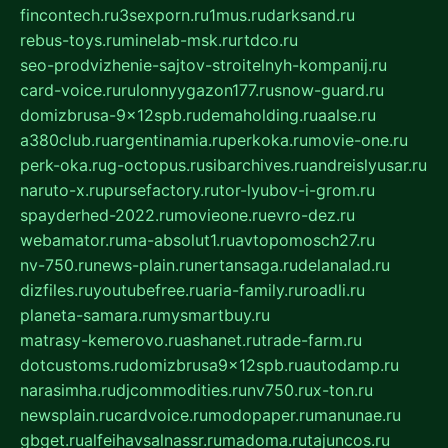
fincontech.ru
3sexporn.ru
1mus.ru
darksand.ru
rebus-toys.ru
minelab-msk.ru
rtdco.ru
seo-prodvizhenie-sajtov-stroitelnyh-kompanij.ru
card-voice.ru
rulonnyygazon177.ru
snow-guard.ru
domizbrusa-9x12spb.ru
demaholding.ru
aalse.ru
a380club.ru
argentinamia.ru
perkoka.ru
movie-one.ru
perk-oka.ru
g-octopus.ru
sibarchives.ru
andreislyusar.ru
naruto-x.ru
pursefactory.ru
tor-lyubov-i-grom.ru
spayderhed-2022.ru
movieone.ru
evro-dez.ru
webamator.ru
ma-absolut1.ru
avtopomosch27.ru
nv-750.ru
news-plain.ru
nertansaga.ru
delanalad.ru
dizfiles.ru
youtubefree.ru
aria-family.ru
roadli.ru
planeta-samara.ru
mysmartbuy.ru
matrasy-kemerovo.ru
ashanet.ru
trade-farm.ru
dotcustoms.ru
domizbrusa9x12spb.ru
autodamp.ru
narasimha.ru
djcommodities.ru
nv750.ru
x-ton.ru
newsplain.ru
cardvoice.ru
modopaper.ru
manunae.ru
gbget.ru
alfeihavsalnassr.ru
madoma.ru
tajuncos.ru