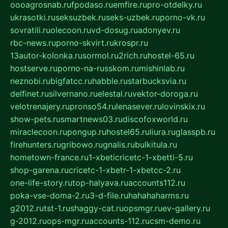
oooagrosnab.ru
fpodaso.ru
emfire.ru
pro-otdelky.ru
ukrasotki.ru
seksuzbek.ru
seks-uzbek.ru
porno-vk.ru
sovratili.ru
olecoon.ru
vd-dosug.ru
adonyev.ru
rbc-news.ru
porno-skvirt.ru
krospr.ru
13autor-kolonka.ru
sormol.ru
2rich.ru
hostel-65.ru
hostserve.ru
porno-na-russkom.ru
mishinlab.ru
neznobi.ru
bigfatcc.ru
habble.ru
starbucksvia.ru
delfinet.ru
silvernano.ru
elestal.ru
vektor-doroga.ru
velotrenajery.ru
pronso54.ru
lenasever.ru
lovinskix.ru
show-pets.ru
smartnews03.ru
discofoxworld.ru
miraclecoon.ru
pongup.ru
hostel65.ru
liura.ru
glasspb.ru
firehunters.ru
gribowo.ru
gnalis.ru
bulkitula.ru
hometown-france.ru
1-xbeticricetc-1-xbetti-5.ru
shop-garena.ru
cricetc-1-xbetr-1-xbetcc-2.ru
one-life-story.ru
top-halyava.ru
accounts112.ru
poka-vse-doma-2.ru
3-d-file.ru
hahahaharms.ru
g2012.ru
tst-1.ru
shaggy-cat.ru
opsmgr.ru
ev-gallery.ru
g-2012.ru
ops-mgr.ru
accounts-112.ru
csm-demo.ru