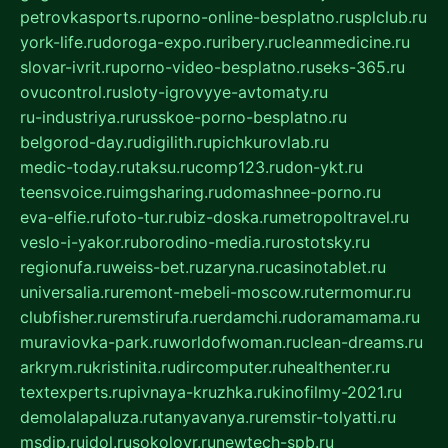
petrovkasports.ru
porno-online-besplatno.ru
splclub.ru
york-life.ru
doroga-expo.ru
ribery.ru
cleanmedicine.ru
slovar-ivrit.ru
porno-video-besplatno.ru
seks-365.ru
ovucontrol.ru
sloty-igrovyye-avtomaty.ru
ru-industriya.ru
russkoe-porno-besplatno.ru
belgorod-day.ru
digilith.ru
pichkurovlab.ru
medic-today.ru
taksu.ru
comp123.ru
don-ykt.ru
teensvoice.ru
imgsharing.ru
domashnee-porno.ru
eva-elfie.ru
foto-tur.ru
biz-doska.ru
metropoltravel.ru
veslo-i-yakor.ru
borodino-media.ru
rostotsky.ru
regionufa.ru
weiss-bet.ru
zaryna.ru
casinotablet.ru
universalia.ru
remont-mebeli-moscow.ru
termomur.ru
clubfisher.ru
remstirufa.ru
erdamchi.ru
doramamama.ru
muraviovka-park.ru
worldofwoman.ru
clean-dreams.ru
arkrym.ru
kristinita.ru
dircomputer.ru
healthenter.ru
textexperts.ru
pivnaya-kruzhka.ru
kinofilmy-2021.ru
demolalapaluza.ru
tanyavanya.ru
remstir-tolyatti.ru
msdip.ru
jdol.ru
sokolovr.ru
newtech-spb.ru