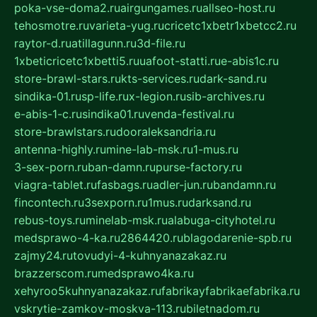
poka-vse-doma2.ru
airgungames.ru
allseo-host.ru
tehosmotre.ru
varieta-yug.ru
cricetc1xbetr1xbetcc2.ru
raytor-d.ru
atillagunn.ru
3d-file.ru
1xbeticricetc1xbetti5.ru
uafoot-statti.ru
e-abis1c.ru
store-brawl-stars.ru
kts-services.ru
dark-sand.ru
sindika-01.ru
sp-life.ru
x-legion.ru
sib-archives.ru
e-abis-1-c.ru
sindika01.ru
venda-festival.ru
store-brawlstars.ru
dooraleksandria.ru
antenna-highly.ru
mine-lab-msk.ru
1-mus.ru
3-sex-porn.ru
ban-damn.ru
purse-factory.ru
viagra-tablet.ru
fasbags.ru
adler-jun.ru
bandamn.ru
fincontech.ru
3sexporn.ru
1mus.ru
darksand.ru
rebus-toys.ru
minelab-msk.ru
alabuga-cityhotel.ru
medsprawo-4-ka.ru
2864420.ru
blagodarenie-spb.ru
zajmy24.ru
tovudyi-4-kuhnyanazakaz.ru
brazzerscom.ru
medsprawo4ka.ru
xehyroo5kuhnyanazakaz.ru
fabrikayfabrikaefabrika.ru
vskrytie-zamkov-moskva-113.ru
biletnadom.ru