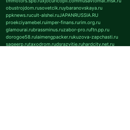
tmmotors.spb.ru
xjocuricopii.com
musavtomat.msk.ru
obustrojdom.ru
sovetcik.ru
ybaranovskaya.ru
ppknews.ru
cult-alshei.ru
JAPANRUSSIA.RU
proekciyamebel.ru
imper-finans.ru
rim.org.ru
glamourai.ru
brassminus.ru
zabor-pro.ru
ftn.pp.ru
dorogoe58.ru
laimengpacker.ru
kuzova-zapchasti.ru
sageerp.ru
taxodrom.ru
dsrazvitie.ru
hardcity.net.ru
ratinghomegames.ru
topservice25.ru
gubernyan.ru
gtglasslined.ru
ii4.ru
tssport.spb.ru
andorra24.com
blackwallstreet.ru
oboimos.ru
optim-doors.com.ru
ikuch.ru
nycr.org.ru
npa21.ru
vremya-ch.spb.ru
desert000.ru
ivtorgi.ru
ifiori.ru
catalog-statei.ru
dcv.org.ru
spetsmaster174.ru
ipkameryhiseeu.ru
dum26.ru
ruspol.spb.ru
fr-opendp.ru
kam-solnyshko.ru
cheyenne-arapaho.ru
sevzapmetal.spb.ru
ted-lapidus.spb.ru
parasite-eliminator.ru
sigma-complete.ru
modernworld.ru
dama-moda.ru
eholot-group.ru
sk-nvkz.ru
DRONGOLD.RU