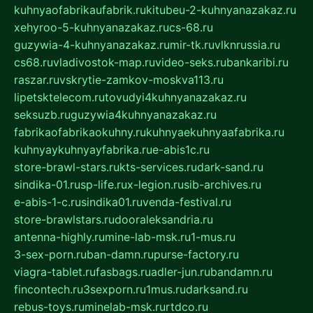
kuhnyaofabrikaufabrik.ru
kitubeu-2-kuhnyanazakaz.ru
xehyroo-5-kuhnyanazakaz.ru
cs-68.ru
guzywia-4-kuhnyanazakaz.ru
mir-tk.ru
vlknrussia.ru
cs68.ru
vladivostok-map.ru
video-seks.ru
bankaribi.ru
raszar.ru
vskrytie-zamkov-moskva113.ru
lipetsktelecom.ru
tovudyi4kuhnyanazakaz.ru
seksuzb.ru
guzywia4kuhnyanazakaz.ru
fabrikaofabrikaokuhny.ru
kuhnyaekuhnyaafabrika.ru
kuhnyaykuhnyayfabrika.ru
e-abis1c.ru
store-brawl-stars.ru
kts-services.ru
dark-sand.ru
sindika-01.ru
sp-life.ru
x-legion.ru
sib-archives.ru
e-abis-1-c.ru
sindika01.ru
venda-festival.ru
store-brawlstars.ru
dooraleksandria.ru
antenna-highly.ru
mine-lab-msk.ru
1-mus.ru
3-sex-porn.ru
ban-damn.ru
purse-factory.ru
viagra-tablet.ru
fasbags.ru
adler-jun.ru
bandamn.ru
fincontech.ru
3sexporn.ru
1mus.ru
darksand.ru
rebus-toys.ru
minelab-msk.ru
rtdco.ru