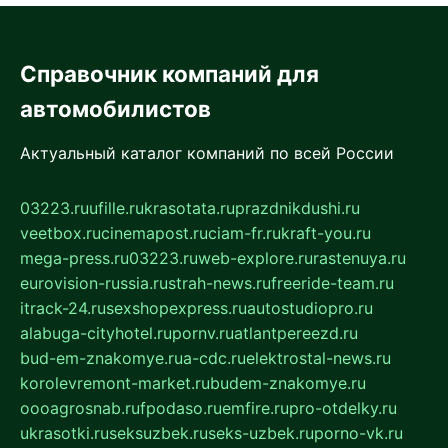
Справочник компаний для
автомобилистов
Актуальный каталог компаний по всей России
03223.ru
ufille.ru
krasotata.ru
prazdnikdushi.ru
veetbox.ru
cinemapost.ru
ciam-fr.ru
kraft-you.ru
mega-press.ru
03223.ru
web-explore.ru
rastenuya.ru
eurovision-russia.ru
strah-news.ru
freeride-team.ru
itrack-24.ru
sexshopexpress.ru
autostudiopro.ru
alabuga-cityhotel.ru
pornv.ru
atlantpereezd.ru
bud-em-znakomye.ru
a-cdc.ru
elektrostal-news.ru
korolevremont-market.ru
budem-znakomye.ru
oooagrosnab.ru
fpodaso.ru
emfire.ru
pro-otdelky.ru
ukrasotki.ru
seksuzbek.ru
seks-uzbek.ru
porno-vk.ru