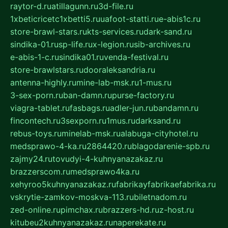
raytor-d.ru
atillagunn.ru
3d-file.ru
1xbeticricetc1xbetti5.ru
uafoot-statti.ru
e-abis1c.ru
store-brawl-stars.ru
kts-services.ru
dark-sand.ru
sindika-01.ru
sp-life.ru
x-legion.ru
sib-archives.ru
e-abis-1-c.ru
sindika01.ru
venda-festival.ru
store-brawlstars.ru
dooraleksandria.ru
antenna-highly.ru
mine-lab-msk.ru
1-mus.ru
3-sex-porn.ru
ban-damn.ru
purse-factory.ru
viagra-tablet.ru
fasbags.ru
adler-jun.ru
bandamn.ru
fincontech.ru
3sexporn.ru
1mus.ru
darksand.ru
rebus-toys.ru
minelab-msk.ru
alabuga-cityhotel.ru
medsprawo-4-ka.ru
2864420.ru
blagodarenie-spb.ru
zajmy24.ru
tovudyi-4-kuhnyanazakaz.ru
brazzerscom.ru
medsprawo4ka.ru
xehyroo5kuhnyanazakaz.ru
fabrikayfabrikaefabrika.ru
vskrytie-zamkov-moskva-113.ru
biletnadom.ru
zed-online.ru
pimchax.ru
brazzers-hd.ru
z-host.ru
kitubeu2kuhnyanazakaz.ru
naperekate.ru