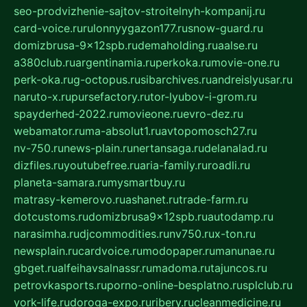
seo-prodvizhenie-sajtov-stroitelnyh-kompanij.ru
card-voice.ru
rulonnyygazon177.ru
snow-guard.ru
domizbrusa-9x12spb.ru
demaholding.ru
aalse.ru
a380club.ru
argentinamia.ru
perkoka.ru
movie-one.ru
perk-oka.ru
g-octopus.ru
sibarchives.ru
andreislyusar.ru
naruto-x.ru
pursefactory.ru
tor-lyubov-i-grom.ru
spayderhed-2022.ru
movieone.ru
evro-dez.ru
webamator.ru
ma-absolut1.ru
avtopomosch27.ru
nv-750.ru
news-plain.ru
nertansaga.ru
delanalad.ru
dizfiles.ru
youtubefree.ru
aria-family.ru
roadli.ru
planeta-samara.ru
mysmartbuy.ru
matrasy-kemerovo.ru
ashanet.ru
trade-farm.ru
dotcustoms.ru
domizbrusa9x12spb.ru
autodamp.ru
narasimha.ru
djcommodities.ru
nv750.ru
x-ton.ru
newsplain.ru
cardvoice.ru
modopaper.ru
manunae.ru
gbget.ru
alfeihavsalnassr.ru
madoma.ru
tajuncos.ru
petrovkasports.ru
porno-online-besplatno.ru
splclub.ru
york-life.ru
doroga-expo.ru
ribery.ru
cleanmedicine.ru