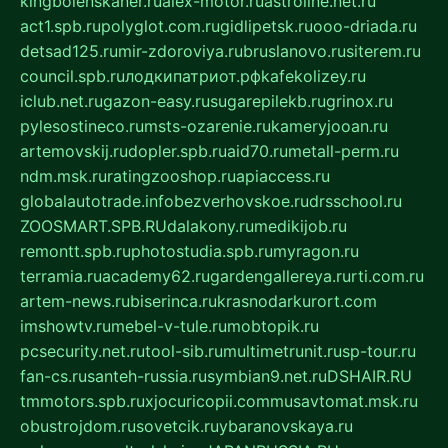
kingbolenskaner.ru
alex-motor.ru
astroline.net.ru
act1.spb.ru
polyglot.com.ru
gidlipetsk.ru
ooo-driada.ru
detsad125.ru
mir-zdoroviya.ru
bruslanovo.ru
siterem.ru
council.spb.ru
лодкипатриот.рф
kafekolizey.ru
iclub.net.ru
gazon-easy.ru
sugarepilekb.ru
grinox.ru
pylesostineco.ru
msts-ozarenie.ru
kameryjooan.ru
artemovskij.ru
dopler.spb.ru
aid70.ru
metall-perm.ru
ndm.msk.ru
ratingzooshop.ru
apiaccess.ru
globalautotrade.info
bezverhovskoe.ru
drsschool.ru
ZOOSMART.SPB.RU
dalakony.ru
medikijob.ru
remontt.spb.ru
photostudia.spb.ru
myragon.ru
terramia.ru
academy62.ru
gardengallereya.ru
rti.com.ru
artem-news.ru
biserinca.ru
krasnodarkurort.com
imshowtv.ru
mebel-v-tule.ru
mobtopik.ru
pcsecurity.net.ru
tool-sib.ru
multimetrunit.ru
sp-tour.ru
fan-cs.ru
santeh-russia.ru
symbian9.net.ru
DSHAIR.RU
tmmotors.spb.ru
xjocuricopii.com
musavtomat.msk.ru
obustrojdom.ru
sovetcik.ru
ybaranovskaya.ru