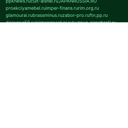
ppknews.ru
cult-alshei.ru
JAPANRUSSIA.RU
proekciyamebel.ru
imper-finans.ru
rim.org.ru
glamourai.ru
brassminus.ru
zabor-pro.ru
ftn.pp.ru
dorogoe58.ru
laimengpacker.ru
kuzova-zapchasti.ru
sageerp.ru
taxodrom.ru
dsrazvitie.ru
hardcity.net.ru
ratinghomegames.ru
topservice25.ru
gubernyan.ru
gtglasslined.ru
ii4.ru
tssport.spb.ru
andorra24.com
blackwallstreet.ru
oboimos.ru
optim-doors.com.ru
ikuch.ru
nycr.org.ru
npa21.ru
vremya-ch.spb.ru
desert000.ru
ivtorgi.ru
ifiori.ru
catalog-statei.ru
dcv.org.ru
spetsmaster174.ru
ipkameryhiseeu.ru
dum26.ru
ruspol.spb.ru
fr-opendp.ru
kam-solnyshko.ru
cheyenne-arapaho.ru
sevzapmetal.spb.ru
ted-lapidus.spb.ru
parasite-eliminator.ru
sigma-complete.ru
modernworld.ru
dama-moda.ru
eholot-group.ru
sk-nvkz.ru
DRONGOLD.RU
democratia2.ru
i-farmer.ru
mass-sport.org
jablonex.spb.ru
bookmess.ru
linkword.ru