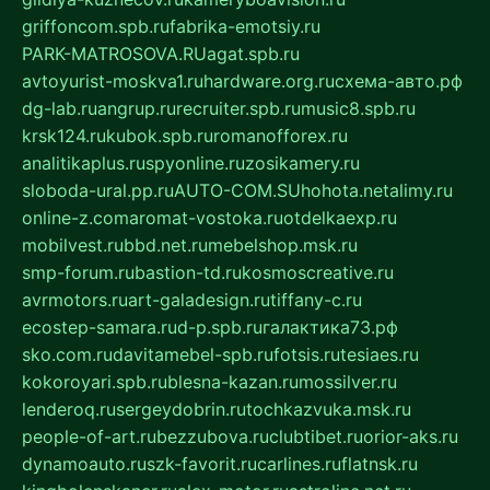
griffoncom.spb.ru
fabrika-emotsiy.ru
PARK-MATROSOVA.RU
agat.spb.ru
avtoyurist-moskva1.ru
hardware.org.ru
схема-авто.рф
dg-lab.ru
angrup.ru
recruiter.spb.ru
music8.spb.ru
krsk124.ru
kubok.spb.ru
romanofforex.ru
analitikaplus.ru
spyonline.ru
zosikamery.ru
sloboda-ural.pp.ru
AUTO-COM.SU
hohota.net
alimy.ru
online-z.com
aromat-vostoka.ru
otdelkaexp.ru
mobilvest.ru
bbd.net.ru
mebelshop.msk.ru
smp-forum.ru
bastion-td.ru
kosmoscreative.ru
avrmotors.ru
art-galadesign.ru
tiffany-c.ru
ecostep-samara.ru
d-p.spb.ru
галактика73.рф
sko.com.ru
davitamebel-spb.ru
fotsis.ru
tesiaes.ru
kokoroyari.spb.ru
blesna-kazan.ru
mossilver.ru
lenderoq.ru
sergeydobrin.ru
tochkazvuka.msk.ru
people-of-art.ru
bezzubova.ru
clubtibet.ru
orior-aks.ru
dynamoauto.ru
szk-favorit.ru
carlines.ru
flatnsk.ru