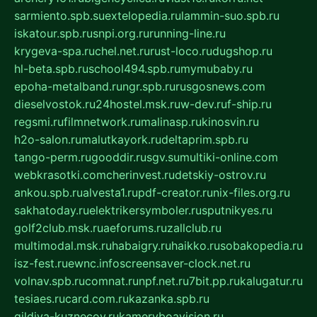
sarmiento.spb.su
extelopedia.ru
lammin-suo.spb.ru
iskatour.spb.ru
snpi.org.ru
running-line.ru
krygeva-spa.ru
chel.net.ru
rust-loco.ru
dugshop.ru
hl-beta.spb.ru
school494.spb.ru
mymubaby.ru
epoha-metalband.ru
ngr.spb.ru
rusgosnews.com
dieselvostok.ru
24hostel.msk.ru
w-dev.ru
f-ship.ru
regsmi.ru
filmnetwork.ru
malinasp.ru
kinosvin.ru
h2o-salon.ru
malutkayork.ru
deltaprim.spb.ru
tango-perm.ru
gooddir.ru
sgv.su
multiki-online.com
webkrasotki.com
cherinvest.ru
detskiy-ostrov.ru
ankou.spb.ru
alvesta1.ru
pdf-creator.ru
nix-files.org.ru
sakhatoday.ru
elektrikersymboler.ru
sputnikyes.ru
golf2club.msk.ru
aeforums.ru
zallclub.ru
multimodal.msk.ru
habaigry.ru
haikko.ru
sobakopedia.ru
isz-fest.ru
ewnc.info
screensaver-clock.net.ru
volnav.spb.ru
comnat.ru
npf.net.ru
7bit.pp.ru
kalugatur.ru
tesiaes.ru
card.com.ru
kazanka.spb.ru
gildiya-kuznecov.ru
kameryboavision.ru