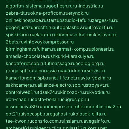
algoritm-sistema.ru
godflesh.ru
ru-industria.ru
zebra-tlt.ru
okna-proficom.ru
erynok.ru
onlinekinospace.ru
startupstudio-fefu.ru
zarges-ru.ru
gegenjustizunrecht.ru
autobalashov.ru
utrovortu.ru
spiski-firm.ru
elara-m.ru
kinomusorka.ru
mkcslava.ru
2bets.ru
vintovoykompressor.ru
birminghamvsfulham.ru
sarmat-komp.ru
pioneeri.ru
amadis-chocolate.ru
shkurki-karakulya.ru
kanotiforet.spb.ru
tutmassage.ru
ecolog.org.ru
praga.spb.ru
falcorussia.ru
autodoctorservis.ru
kamertondom.spb.ru
net-life.net.ru
avto-vozim.ru
sakhcamera.ru
alliance-electro.spb.ru
stroyavt.ru
controlweb1.ru
tdsak74.ru
kinzozo-ru.ru
kvotka.ru
iron-snab.ru
costa-bella.ru
eugrus.pp.ru
associaciya39.ru
primexpo.spb.ru
bezmorchin.ru
ia2.ru
cpt21.ru
ispecspb.ru
regahost.ru
kolosok-elita.ru
tae-kwon.ru
consrio.com.ru
insiam.ru
avegainfo.ru
archery161.ru
bigencyclica.ru
vlast16.ru
korru.net