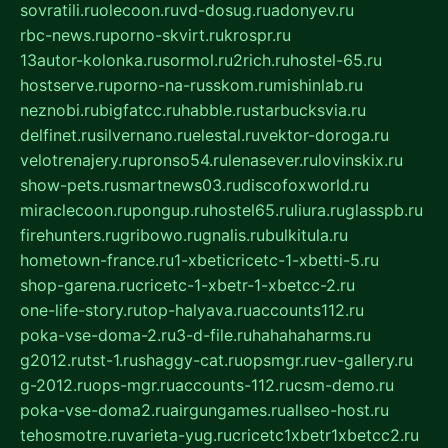
sovratili.ru
olecoon.ru
vd-dosug.ru
adonyev.ru
rbc-news.ru
porno-skvirt.ru
krospr.ru
13autor-kolonka.ru
sormol.ru
2rich.ru
hostel-65.ru
hostserve.ru
porno-na-russkom.ru
mishinlab.ru
neznobi.ru
bigfatcc.ru
habble.ru
starbucksvia.ru
delfinet.ru
silvernano.ru
elestal.ru
vektor-doroga.ru
velotrenajery.ru
pronso54.ru
lenasever.ru
lovinskix.ru
show-pets.ru
smartnews03.ru
discofoxworld.ru
miraclecoon.ru
pongup.ru
hostel65.ru
liura.ru
glasspb.ru
firehunters.ru
gribowo.ru
gnalis.ru
bulkitula.ru
hometown-france.ru
1-xbeticricetc-1-xbetti-5.ru
shop-garena.ru
cricetc-1-xbetr-1-xbetcc-2.ru
one-life-story.ru
top-halyava.ru
accounts112.ru
poka-vse-doma-2.ru
3-d-file.ru
hahahaharms.ru
g2012.ru
tst-1.ru
shaggy-cat.ru
opsmgr.ru
ev-gallery.ru
g-2012.ru
ops-mgr.ru
accounts-112.ru
csm-demo.ru
poka-vse-doma2.ru
airgungames.ru
allseo-host.ru
tehosmotre.ru
varieta-yug.ru
cricetc1xbetr1xbetcc2.ru