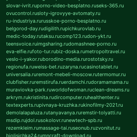
slovar-ivrit.ru
porno-video-besplatno.ru
seks-365.ru
ovucontrol.ru
sloty-igrovyye-avtomaty.ru
ru-industriya.ru
russkoe-porno-besplatno.ru
belgorod-day.ru
digilith.ru
pichkurovlab.ru
medic-today.ru
taksu.ru
comp123.ru
don-ykt.ru
teensvoice.ru
imgsharing.ru
domashnee-porno.ru
eva-elfie.ru
foto-tur.ru
biz-doska.ru
metropoltravel.ru
veslo-i-yakor.ru
borodino-media.ru
rostotsky.ru
regionufa.ru
weiss-bet.ru
zaryna.ru
casinotablet.ru
universalia.ru
remont-mebeli-moscow.ru
termomur.ru
clubfisher.ru
remstirufa.ru
erdamchi.ru
doramamama.ru
muraviovka-park.ru
worldofwoman.ru
clean-dreams.ru
arkrym.ru
kristinita.ru
dircomputer.ru
healthenter.ru
textexperts.ru
pivnaya-kruzhka.ru
kinofilmy-2021.ru
demolalapaluza.ru
tanyavanya.ru
remstir-tolyatti.ru
msdip.ru
jdol.ru
sokolovr.ru
newtech-spb.ru
rezemkleim.ru
massage-tai.ru
seonub.ru
zvonitut.ru
biolisichka24.ru
mncraft-download.ru