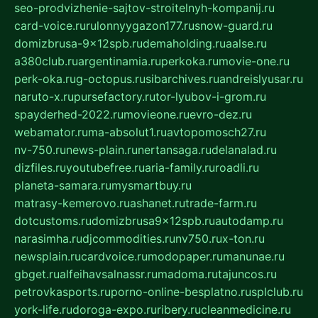
seo-prodvizhenie-sajtov-stroitelnyh-kompanij.ru
card-voice.ru
rulonnyygazon177.ru
snow-guard.ru
domizbrusa-9x12spb.ru
demaholding.ru
aalse.ru
a380club.ru
argentinamia.ru
perkoka.ru
movie-one.ru
perk-oka.ru
g-octopus.ru
sibarchives.ru
andreislyusar.ru
naruto-x.ru
pursefactory.ru
tor-lyubov-i-grom.ru
spayderhed-2022.ru
movieone.ru
evro-dez.ru
webamator.ru
ma-absolut1.ru
avtopomosch27.ru
nv-750.ru
news-plain.ru
nertansaga.ru
delanalad.ru
dizfiles.ru
youtubefree.ru
aria-family.ru
roadli.ru
planeta-samara.ru
mysmartbuy.ru
matrasy-kemerovo.ru
ashanet.ru
trade-farm.ru
dotcustoms.ru
domizbrusa9x12spb.ru
autodamp.ru
narasimha.ru
djcommodities.ru
nv750.ru
x-ton.ru
newsplain.ru
cardvoice.ru
modopaper.ru
manunae.ru
gbget.ru
alfeihavsalnassr.ru
madoma.ru
tajuncos.ru
petrovkasports.ru
porno-online-besplatno.ru
splclub.ru
york-life.ru
doroga-expo.ru
ribery.ru
cleanmedicine.ru