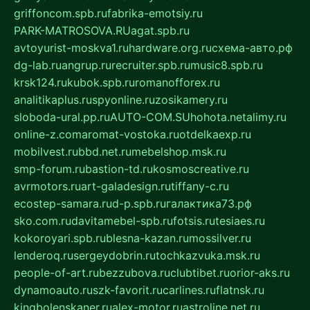
griffoncom.spb.ru
fabrika-emotsiy.ru
PARK-MATROSOVA.RU
agat.spb.ru
avtoyurist-moskva1.ru
hardware.org.ru
схема-авто.рф
dg-lab.ru
angrup.ru
recruiter.spb.ru
music8.spb.ru
krsk124.ru
kubok.spb.ru
romanofforex.ru
analitikaplus.ru
spyonline.ru
zosikamery.ru
sloboda-ural.pp.ru
AUTO-COM.SU
hohota.net
alimy.ru
online-z.com
aromat-vostoka.ru
otdelkaexp.ru
mobilvest.ru
bbd.net.ru
mebelshop.msk.ru
smp-forum.ru
bastion-td.ru
kosmoscreative.ru
avrmotors.ru
art-galadesign.ru
tiffany-c.ru
ecostep-samara.ru
d-p.spb.ru
галактика73.рф
sko.com.ru
davitamebel-spb.ru
fotsis.ru
tesiaes.ru
kokoroyari.spb.ru
blesna-kazan.ru
mossilver.ru
lenderoq.ru
sergeydobrin.ru
tochkazvuka.msk.ru
people-of-art.ru
bezzubova.ru
clubtibet.ru
orior-aks.ru
dynamoauto.ru
szk-favorit.ru
carlines.ru
flatnsk.ru
kingbolenskaner.ru
alex-motor.ru
astroline.net.ru