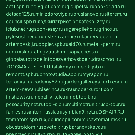
act1.spb.ru
polyglot.com.ru
gidlipetsk.ru
ooo-driada.ru
detsad125.ru
mir-zdoroviya.ru
bruslanovo.ru
siterem.ru
council.spb.ru
лодкипатриот.рф
kafekolizey.ru
iclub.net.ru
gazon-easy.ru
sugarepilekb.ru
grinox.ru
pylesostineco.ru
msts-ozarenie.ru
kameryjooan.ru
artemovskij.ru
dopler.spb.ru
aid70.ru
metall-perm.ru
ndm.msk.ru
ratingzooshop.ru
apiaccess.ru
globalautotrade.info
bezverhovskoe.ru
drsschool.ru
ZOOSMART.SPB.RU
dalakony.ru
medikijob.ru
remontt.spb.ru
photostudia.spb.ru
myragon.ru
terramia.ru
academy62.ru
gardengallereya.ru
rti.com.ru
artem-news.ru
biserinca.ru
krasnodarkurort.com
imshowtv.ru
mebel-v-tule.ru
mobtopik.ru
pcsecurity.net.ru
tool-sib.ru
multimetrunit.ru
sp-tour.ru
fan-cs.ru
santeh-russia.ru
symbian9.net.ru
DSHAIR.RU
tmmotors.spb.ru
xjocuricopii.com
musavtomat.msk.ru
obustrojdom.ru
sovetcik.ru
ybaranovskaya.ru
ppknews.ru
cult-alshei.ru
JAPANRUSSIA.RU