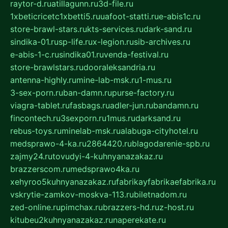
raytor-d.ru
atillagunn.ru
3d-file.ru
1xbeticricetc1xbetti5.ru
uafoot-statti.ru
e-abis1c.ru
store-brawl-stars.ru
kts-services.ru
dark-sand.ru
sindika-01.ru
sp-life.ru
x-legion.ru
sib-archives.ru
e-abis-1-c.ru
sindika01.ru
venda-festival.ru
store-brawlstars.ru
dooraleksandria.ru
antenna-highly.ru
mine-lab-msk.ru
1-mus.ru
3-sex-porn.ru
ban-damn.ru
purse-factory.ru
viagra-tablet.ru
fasbags.ru
adler-jun.ru
bandamn.ru
fincontech.ru
3sexporn.ru
1mus.ru
darksand.ru
rebus-toys.ru
minelab-msk.ru
alabuga-cityhotel.ru
medsprawo-4-ka.ru
2864420.ru
blagodarenie-spb.ru
zajmy24.ru
tovudyi-4-kuhnyanazakaz.ru
brazzerscom.ru
medsprawo4ka.ru
xehyroo5kuhnyanazakaz.ru
fabrikayfabrikaefabrika.ru
vskrytie-zamkov-moskva-113.ru
biletnadom.ru
zed-online.ru
pimchax.ru
brazzers-hd.ru
z-host.ru
kitubeu2kuhnyanazakaz.ru
naperekate.ru