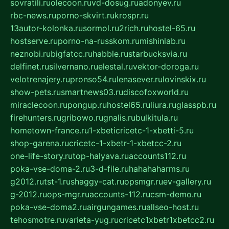
sovratili.ru
olecoon.ru
vd-dosug.ru
adonyev.ru
rbc-news.ru
porno-skvirt.ru
krospr.ru
13autor-kolonka.ru
sormol.ru
2rich.ru
hostel-65.ru
hostserve.ru
porno-na-russkom.ru
mishinlab.ru
neznobi.ru
bigfatcc.ru
habble.ru
starbucksvia.ru
delfinet.ru
silvernano.ru
elestal.ru
vektor-doroga.ru
velotrenajery.ru
pronso54.ru
lenasever.ru
lovinskix.ru
show-pets.ru
smartnews03.ru
discofoxworld.ru
miraclecoon.ru
pongup.ru
hostel65.ru
liura.ru
glasspb.ru
firehunters.ru
gribowo.ru
gnalis.ru
bulkitula.ru
hometown-france.ru
1-xbeticricetc-1-xbetti-5.ru
shop-garena.ru
cricetc-1-xbetr-1-xbetcc-2.ru
one-life-story.ru
top-halyava.ru
accounts112.ru
poka-vse-doma-2.ru
3-d-file.ru
hahahaharms.ru
g2012.ru
tst-1.ru
shaggy-cat.ru
opsmgr.ru
ev-gallery.ru
g-2012.ru
ops-mgr.ru
accounts-112.ru
csm-demo.ru
poka-vse-doma2.ru
airgungames.ru
allseo-host.ru
tehosmotre.ru
varieta-yug.ru
cricetc1xbetr1xbetcc2.ru