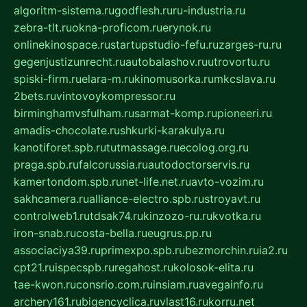
algoritm-sistema.ru
godflesh.ru
ru-industria.ru
zebra-tlt.ru
okna-proficom.ru
erynok.ru
onlinekinospace.ru
startupstudio-fefu.ru
zarges-ru.ru
gegenjustizunrecht.ru
autobalashov.ru
utrovortu.ru
spiski-firm.ru
elara-m.ru
kinomusorka.ru
mkcslava.ru
2bets.ru
vintovoykompressor.ru
birminghamvsfulham.ru
sarmat-komp.ru
pioneeri.ru
amadis-chocolate.ru
shkurki-karakulya.ru
kanotiforet.spb.ru
tutmassage.ru
ecolog.org.ru
praga.spb.ru
falcorussia.ru
autodoctorservis.ru
kamertondom.spb.ru
net-life.net.ru
avto-vozim.ru
sakhcamera.ru
alliance-electro.spb.ru
stroyavt.ru
controlweb1.ru
tdsak74.ru
kinzozo-ru.ru
kvotka.ru
iron-snab.ru
costa-bella.ru
eugrus.pp.ru
associaciya39.ru
primexpo.spb.ru
bezmorchin.ru
ia2.ru
cpt21.ru
ispecspb.ru
regahost.ru
kolosok-elita.ru
tae-kwon.ru
consrio.com.ru
insiam.ru
avegainfo.ru
archery161.ru
bigencyclica.ru
vlast16.ru
korru.net