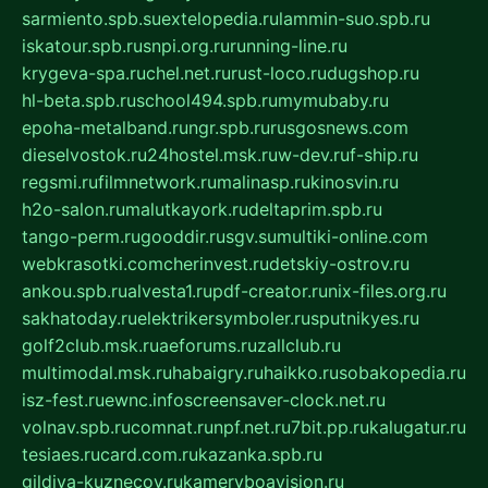
sarmiento.spb.su
extelopedia.ru
lammin-suo.spb.ru
iskatour.spb.ru
snpi.org.ru
running-line.ru
krygeva-spa.ru
chel.net.ru
rust-loco.ru
dugshop.ru
hl-beta.spb.ru
school494.spb.ru
mymubaby.ru
epoha-metalband.ru
ngr.spb.ru
rusgosnews.com
dieselvostok.ru
24hostel.msk.ru
w-dev.ru
f-ship.ru
regsmi.ru
filmnetwork.ru
malinasp.ru
kinosvin.ru
h2o-salon.ru
malutkayork.ru
deltaprim.spb.ru
tango-perm.ru
gooddir.ru
sgv.su
multiki-online.com
webkrasotki.com
cherinvest.ru
detskiy-ostrov.ru
ankou.spb.ru
alvesta1.ru
pdf-creator.ru
nix-files.org.ru
sakhatoday.ru
elektrikersymboler.ru
sputnikyes.ru
golf2club.msk.ru
aeforums.ru
zallclub.ru
multimodal.msk.ru
habaigry.ru
haikko.ru
sobakopedia.ru
isz-fest.ru
ewnc.info
screensaver-clock.net.ru
volnav.spb.ru
comnat.ru
npf.net.ru
7bit.pp.ru
kalugatur.ru
tesiaes.ru
card.com.ru
kazanka.spb.ru
gildiya-kuznecov.ru
kameryboavision.ru