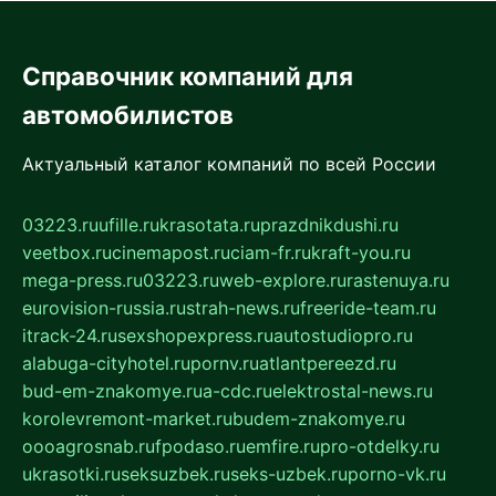
Справочник компаний для
автомобилистов
Актуальный каталог компаний по всей России
03223.ru
ufille.ru
krasotata.ru
prazdnikdushi.ru
veetbox.ru
cinemapost.ru
ciam-fr.ru
kraft-you.ru
mega-press.ru
03223.ru
web-explore.ru
rastenuya.ru
eurovision-russia.ru
strah-news.ru
freeride-team.ru
itrack-24.ru
sexshopexpress.ru
autostudiopro.ru
alabuga-cityhotel.ru
pornv.ru
atlantpereezd.ru
bud-em-znakomye.ru
a-cdc.ru
elektrostal-news.ru
korolevremont-market.ru
budem-znakomye.ru
oooagrosnab.ru
fpodaso.ru
emfire.ru
pro-otdelky.ru
ukrasotki.ru
seksuzbek.ru
seks-uzbek.ru
porno-vk.ru