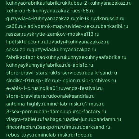
kuhnyaofabrikaufabrik.ru
kitubeu-2-kuhnyanazakaz.ru
xehyroo-5-kuhnyanazakaz.ru
cs-68.ru
guzywia-4-kuhnyanazakaz.ru
mir-tk.ru
vlknrussia.ru
cs68.ru
vladivostok-map.ru
video-seks.ru
bankaribi.ru
raszar.ru
vskrytie-zamkov-moskva113.ru
lipetsktelecom.ru
tovudyi4kuhnyanazakaz.ru
seksuzb.ru
guzywia4kuhnyanazakaz.ru
fabrikaofabrikaokuhny.ru
kuhnyaekuhnyaafabrika.ru
kuhnyaykuhnyayfabrika.ru
e-abis1c.ru
store-brawl-stars.ru
kts-services.ru
dark-sand.ru
sindika-01.ru
sp-life.ru
x-legion.ru
sib-archives.ru
e-abis-1-c.ru
sindika01.ru
venda-festival.ru
store-brawlstars.ru
dooraleksandria.ru
antenna-highly.ru
mine-lab-msk.ru
1-mus.ru
3-sex-porn.ru
ban-damn.ru
purse-factory.ru
viagra-tablet.ru
fasbags.ru
adler-jun.ru
bandamn.ru
fincontech.ru
3sexporn.ru
1mus.ru
darksand.ru
rebus-toys.ru
minelab-msk.ru
rtdco.ru