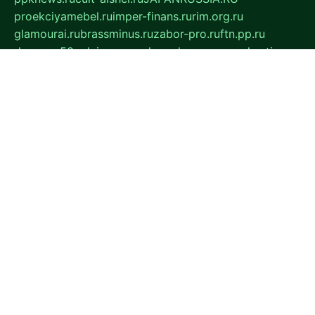
proekciyamebel.ru
imper-finans.ru
rim.org.ru
glamourai.ru
brassminus.ru
zabor-pro.ru
ftn.pp.ru
dorogoe58.ru
laimengpacker.ru
kuzova-zapchasti.ru
sageerp.ru
taxodrom.ru
dsrazvitie.ru
hardcity.net.ru
ratinghomegames.ru
topservice25.ru
gubernyan.ru
gtglasslined.ru
ii4.ru
tssport.spb.ru
andorra24.com
blackwallstreet.ru
oboimos.ru
optim-doors.com.ru
ikuch.ru
nycr.org.ru
npa21.ru
vremya-ch.spb.ru
desert000.ru
ivtorgi.ru
ifiori.ru
catalog-statei.ru
dcv.org.ru
spetsmaster174.ru
ipkameryhiseeu.ru
dum26.ru
ruspol.spb.ru
fr-opendp.ru
kam-solnyshko.ru
cheyenne-arapaho.ru
sevzapmetal.spb.ru
ted-lapidus.spb.ru
parasite-eliminator.ru
sigma-complete.ru
modernworld.ru
dama-moda.ru
eholot-group.ru
sk-nvkz.ru
DRONGOLD.RU
democratia2.ru
i-farmer.ru
mass-sport.org
jablonex.spb.ru
bookmess.ru
linkword.ru