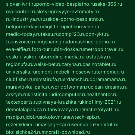
slovar-ivrit.ru
porno-video-besplatno.ru
seks-365.ru
ovucontrol.ru
sloty-igrovyye-avtomaty.ru
ru-industriya.ru
russkoe-porno-besplatno.ru
belgorod-day.ru
digilith.ru
pichkurovlab.ru
medic-today.ru
taksu.ru
comp123.ru
don-ykt.ru
teensvoice.ru
imgsharing.ru
domashnee-porno.ru
eva-elfie.ru
foto-tur.ru
biz-doska.ru
metropoltravel.ru
veslo-i-yakor.ru
borodino-media.ru
rostotsky.ru
regionufa.ru
weiss-bet.ru
zaryna.ru
casinotablet.ru
universalia.ru
remont-mebeli-moscow.ru
termomur.ru
clubfisher.ru
remstirufa.ru
erdamchi.ru
doramamama.ru
muraviovka-park.ru
worldofwoman.ru
clean-dreams.ru
arkrym.ru
kristinita.ru
dircomputer.ru
healthenter.ru
textexperts.ru
pivnaya-kruzhka.ru
kinofilmy-2021.ru
demolalapaluza.ru
tanyavanya.ru
remstir-tolyatti.ru
msdip.ru
jdol.ru
sokolovr.ru
newtech-spb.ru
rezemkleim.ru
massage-tai.ru
seonub.ru
zvonitut.ru
biolisichka24.ru
mncraft-download.ru