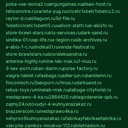
poka-vse-doma2.ru
airgungames.ru
allseo-host.ru
tehosmotre.ru
varieta-yug.ru
cricetc1xbetr1xbetcc2.ru
raytor-d.ru
atillagunn.ru
3d-file.ru
1xbeticricetc1xbetti5.ru
uafoot-statti.ru
e-abis1c.ru
store-brawl-stars.ru
kts-services.ru
dark-sand.ru
sindika-01.ru
sp-life.ru
x-legion.ru
sib-archives.ru
e-abis-1-c.ru
sindika01.ru
venda-festival.ru
store-brawlstars.ru
dooraleksandria.ru
antenna-highly.ru
mine-lab-msk.ru
1-mus.ru
3-sex-porn.ru
ban-damn.ru
purse-factory.ru
viagra-tablet.ru
fasbags.ru
adler-jun.ru
bandamn.ru
fincontech.ru
3sexporn.ru
1mus.ru
darksand.ru
rebus-toys.ru
minelab-msk.ru
alabuga-cityhotel.ru
medsprawo-4-ka.ru
2864420.ru
blagodarenie-spb.ru
zajmy24.ru
tovudyi-4-kuhnyanazakaz.ru
brazzerscom.ru
medsprawo4ka.ru
xehyroo5kuhnyanazakaz.ru
fabrikayfabrikaefabrika.ru
vskrytie-zamkov-moskva-113.ru
biletnadom.ru