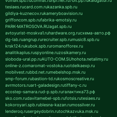
volnav.spb.ru
comnat.ru
npf.net.ru
7bit.pp.ru
kalugatur.ru
tesiaes.ru
card.com.ru
kazanka.spb.ru
gildiya-kuznecov.ru
kameryboavision.ru
griffoncom.spb.ru
fabrika-emotsiy.ru
PARK-MATROSOVA.RU
agat.spb.ru
avtoyurist-moskva1.ru
hardware.org.ru
схема-авто.рф
dg-lab.ru
angrup.ru
recruiter.spb.ru
music8.spb.ru
krsk124.ru
kubok.spb.ru
romanofforex.ru
analitikaplus.ru
spyonline.ru
zosikamery.ru
sloboda-ural.pp.ru
AUTO-COM.SU
hohota.net
alimy.ru
online-z.com
aromat-vostoka.ru
otdelkaexp.ru
mobilvest.ru
bbd.net.ru
mebelshop.msk.ru
smp-forum.ru
bastion-td.ru
kosmoscreative.ru
avrmotors.ru
art-galadesign.ru
tiffany-c.ru
ecostep-samara.ru
d-p.spb.ru
галактика73.рф
sko.com.ru
davitamebel-spb.ru
fotsis.ru
tesiaes.ru
kokoroyari.spb.ru
blesna-kazan.ru
mossilver.ru
lenderoq.ru
sergeydobrin.ru
tochkazvuka.msk.ru