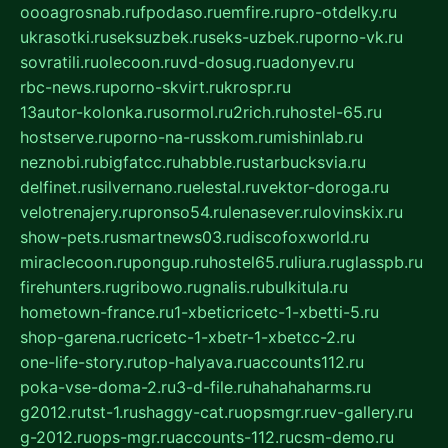
oooagrosnab.ru
fpodaso.ru
emfire.ru
pro-otdelky.ru
ukrasotki.ru
seksuzbek.ru
seks-uzbek.ru
porno-vk.ru
sovratili.ru
olecoon.ru
vd-dosug.ru
adonyev.ru
rbc-news.ru
porno-skvirt.ru
krospr.ru
13autor-kolonka.ru
sormol.ru
2rich.ru
hostel-65.ru
hostserve.ru
porno-na-russkom.ru
mishinlab.ru
neznobi.ru
bigfatcc.ru
habble.ru
starbucksvia.ru
delfinet.ru
silvernano.ru
elestal.ru
vektor-doroga.ru
velotrenajery.ru
pronso54.ru
lenasever.ru
lovinskix.ru
show-pets.ru
smartnews03.ru
discofoxworld.ru
miraclecoon.ru
pongup.ru
hostel65.ru
liura.ru
glasspb.ru
firehunters.ru
gribowo.ru
gnalis.ru
bulkitula.ru
hometown-france.ru
1-xbeticricetc-1-xbetti-5.ru
shop-garena.ru
cricetc-1-xbetr-1-xbetcc-2.ru
one-life-story.ru
top-halyava.ru
accounts112.ru
poka-vse-doma-2.ru
3-d-file.ru
hahahaharms.ru
g2012.ru
tst-1.ru
shaggy-cat.ru
opsmgr.ru
ev-gallery.ru
g-2012.ru
ops-mgr.ru
accounts-112.ru
csm-demo.ru