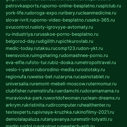
petrovkasports.ru
porno-online-besplatno.ru
splclub.ru
york-life.ru
doroga-expo.ru
ribery.ru
cleanmedicine.ru
slovar-ivrit.ru
porno-video-besplatno.ru
seks-365.ru
ovucontrol.ru
sloty-igrovyye-avtomaty.ru
ru-industriya.ru
russkoe-porno-besplatno.ru
belgorod-day.ru
digilith.ru
pichkurovlab.ru
medic-today.ru
taksu.ru
comp123.ru
don-ykt.ru
teensvoice.ru
imgsharing.ru
domashnee-porno.ru
eva-elfie.ru
foto-tur.ru
biz-doska.ru
metropoltravel.ru
veslo-i-yakor.ru
borodino-media.ru
rostotsky.ru
regionufa.ru
weiss-bet.ru
zaryna.ru
casinotablet.ru
universalia.ru
remont-mebeli-moscow.ru
termomur.ru
clubfisher.ru
remstirufa.ru
erdamchi.ru
doramamama.ru
muraviovka-park.ru
worldofwoman.ru
clean-dreams.ru
arkrym.ru
kristinita.ru
dircomputer.ru
healthenter.ru
textexperts.ru
pivnaya-kruzhka.ru
kinofilmy-2021.ru
demolalapaluza.ru
tanyavanya.ru
remstir-tolyatti.ru
msdip.ru
jdol.ru
sokolovr.ru
newtech-spb.ru