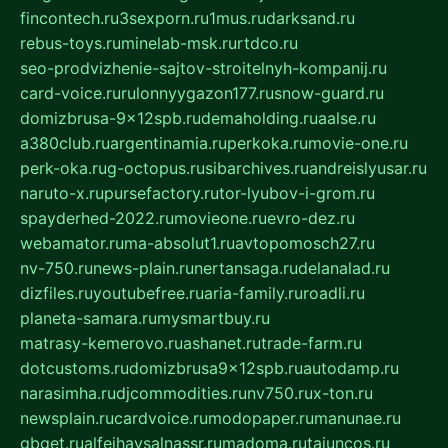
fincontech.ru
3sexporn.ru
1mus.ru
darksand.ru
rebus-toys.ru
minelab-msk.ru
rtdco.ru
seo-prodvizhenie-sajtov-stroitelnyh-kompanij.ru
card-voice.ru
rulonnyygazon177.ru
snow-guard.ru
domizbrusa-9x12spb.ru
demaholding.ru
aalse.ru
a380club.ru
argentinamia.ru
perkoka.ru
movie-one.ru
perk-oka.ru
g-octopus.ru
sibarchives.ru
andreislyusar.ru
naruto-x.ru
pursefactory.ru
tor-lyubov-i-grom.ru
spayderhed-2022.ru
movieone.ru
evro-dez.ru
webamator.ru
ma-absolut1.ru
avtopomosch27.ru
nv-750.ru
news-plain.ru
nertansaga.ru
delanalad.ru
dizfiles.ru
youtubefree.ru
aria-family.ru
roadli.ru
planeta-samara.ru
mysmartbuy.ru
matrasy-kemerovo.ru
ashanet.ru
trade-farm.ru
dotcustoms.ru
domizbrusa9x12spb.ru
autodamp.ru
narasimha.ru
djcommodities.ru
nv750.ru
x-ton.ru
newsplain.ru
cardvoice.ru
modopaper.ru
manunae.ru
gbget.ru
alfeihavsalnassr.ru
madoma.ru
tajuncos.ru