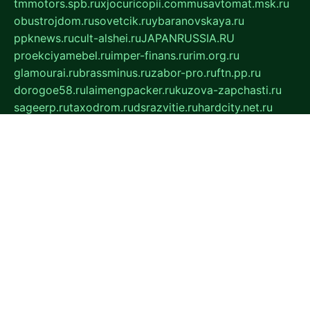
tmmotors.spb.ru
xjocuricopii.com
musavtomat.msk.ru
obustrojdom.ru
sovetcik.ru
ybaranovskaya.ru
ppknews.ru
cult-alshei.ru
JAPANRUSSIA.RU
proekciyamebel.ru
imper-finans.ru
rim.org.ru
glamourai.ru
brassminus.ru
zabor-pro.ru
ftn.pp.ru
dorogoe58.ru
laimengpacker.ru
kuzova-zapchasti.ru
sageerp.ru
taxodrom.ru
dsrazvitie.ru
hardcity.net.ru
ratinghomegames.ru
topservice25.ru
gubernyan.ru
gtglasslined.ru
ii4.ru
tssport.spb.ru
andorra24.com
blackwallstreet.ru
oboimos.ru
optim-doors.com.ru
ikuch.ru
nycr.org.ru
npa21.ru
vremya-ch.spb.ru
desert000.ru
ivtorgi.ru
ifiori.ru
catalog-statei.ru
dcv.org.ru
spetsmaster174.ru
ipkameryhiseeu.ru
dum26.ru
ruspol.spb.ru
fr-opendp.ru
kam-solnyshko.ru
cheyenne-arapaho.ru
sevzapmetal.spb.ru
ted-lapidus.spb.ru
parasite-eliminator.ru
sigma-complete.ru
modernworld.ru
dama-moda.ru
eholot-group.ru
sk-nvkz.ru
DRONGOLD.RU