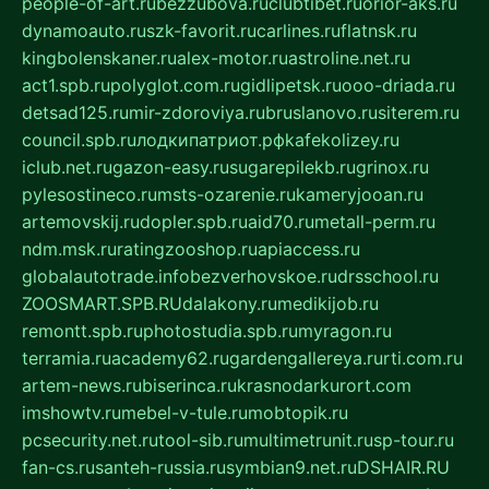
people-of-art.ru
bezzubova.ru
clubtibet.ru
orior-aks.ru
dynamoauto.ru
szk-favorit.ru
carlines.ru
flatnsk.ru
kingbolenskaner.ru
alex-motor.ru
astroline.net.ru
act1.spb.ru
polyglot.com.ru
gidlipetsk.ru
ooo-driada.ru
detsad125.ru
mir-zdoroviya.ru
bruslanovo.ru
siterem.ru
council.spb.ru
лодкипатриот.рф
kafekolizey.ru
iclub.net.ru
gazon-easy.ru
sugarepilekb.ru
grinox.ru
pylesostineco.ru
msts-ozarenie.ru
kameryjooan.ru
artemovskij.ru
dopler.spb.ru
aid70.ru
metall-perm.ru
ndm.msk.ru
ratingzooshop.ru
apiaccess.ru
globalautotrade.info
bezverhovskoe.ru
drsschool.ru
ZOOSMART.SPB.RU
dalakony.ru
medikijob.ru
remontt.spb.ru
photostudia.spb.ru
myragon.ru
terramia.ru
academy62.ru
gardengallereya.ru
rti.com.ru
artem-news.ru
biserinca.ru
krasnodarkurort.com
imshowtv.ru
mebel-v-tule.ru
mobtopik.ru
pcsecurity.net.ru
tool-sib.ru
multimetrunit.ru
sp-tour.ru
fan-cs.ru
santeh-russia.ru
symbian9.net.ru
DSHAIR.RU