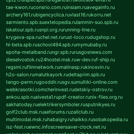
tae-kwon.ru
consrio.com.ru
insiam.ru
avegainfo.ru
archery161.ru
bigencyclica.ru
vlast16.ru
korru.net
sarmiento.spb.su
extelopedia.ru
lammin-suo.spb.ru
iskatour.spb.ru
snpi.org.ru
running-line.ru
krygeva-spa.ru
chel.net.ru
rust-loco.ru
dugshop.ru
hl-beta.spb.ru
school494.spb.ru
mymubaby.ru
epoha-metalband.ru
ngr.spb.ru
rusgosnews.com
dieselvostok.ru
24hostel.msk.ru
w-dev.ru
f-ship.ru
regsmi.ru
filmnetwork.ru
malinasp.ru
kinosvin.ru
h2o-salon.ru
malutkayork.ru
deltaprim.spb.ru
tango-perm.ru
gooddir.ru
sgv.su
multiki-online.com
webkrasotki.com
cherinvest.ru
detskiy-ostrov.ru
ankou.spb.ru
alvesta1.ru
pdf-creator.ru
nix-files.org.ru
sakhatoday.ru
elektrikersymboler.ru
sputnikyes.ru
golf2club.msk.ru
aeforums.ru
zallclub.ru
multimodal.msk.ru
habaigry.ru
haikko.ru
sobakopedia.ru
isz-fest.ru
ewnc.info
screensaver-clock.net.ru