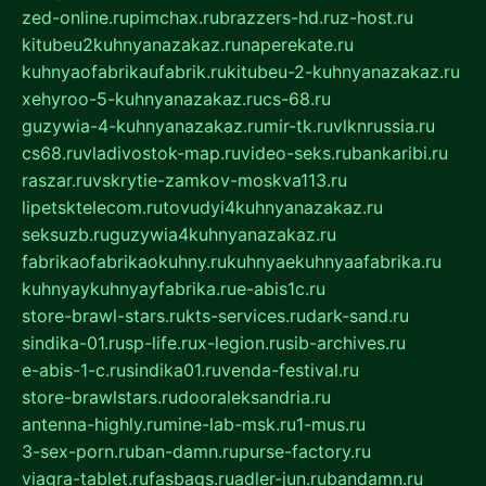
zed-online.ru
pimchax.ru
brazzers-hd.ru
z-host.ru
kitubeu2kuhnyanazakaz.ru
naperekate.ru
kuhnyaofabrikaufabrik.ru
kitubeu-2-kuhnyanazakaz.ru
xehyroo-5-kuhnyanazakaz.ru
cs-68.ru
guzywia-4-kuhnyanazakaz.ru
mir-tk.ru
vlknrussia.ru
cs68.ru
vladivostok-map.ru
video-seks.ru
bankaribi.ru
raszar.ru
vskrytie-zamkov-moskva113.ru
lipetsktelecom.ru
tovudyi4kuhnyanazakaz.ru
seksuzb.ru
guzywia4kuhnyanazakaz.ru
fabrikaofabrikaokuhny.ru
kuhnyaekuhnyaafabrika.ru
kuhnyaykuhnyayfabrika.ru
e-abis1c.ru
store-brawl-stars.ru
kts-services.ru
dark-sand.ru
sindika-01.ru
sp-life.ru
x-legion.ru
sib-archives.ru
e-abis-1-c.ru
sindika01.ru
venda-festival.ru
store-brawlstars.ru
dooraleksandria.ru
antenna-highly.ru
mine-lab-msk.ru
1-mus.ru
3-sex-porn.ru
ban-damn.ru
purse-factory.ru
viagra-tablet.ru
fasbags.ru
adler-jun.ru
bandamn.ru