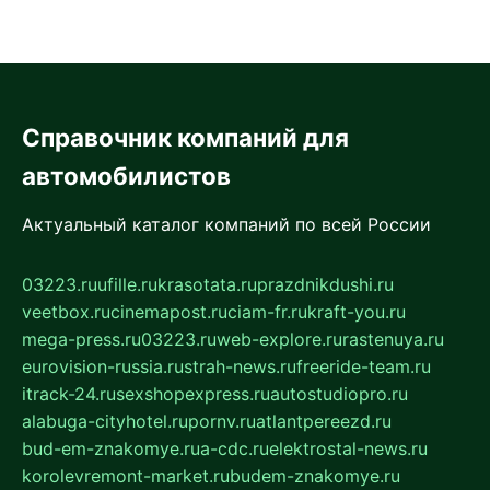
Справочник компаний для
автомобилистов
Актуальный каталог компаний по всей России
03223.ru
ufille.ru
krasotata.ru
prazdnikdushi.ru
veetbox.ru
cinemapost.ru
ciam-fr.ru
kraft-you.ru
mega-press.ru
03223.ru
web-explore.ru
rastenuya.ru
eurovision-russia.ru
strah-news.ru
freeride-team.ru
itrack-24.ru
sexshopexpress.ru
autostudiopro.ru
alabuga-cityhotel.ru
pornv.ru
atlantpereezd.ru
bud-em-znakomye.ru
a-cdc.ru
elektrostal-news.ru
korolevremont-market.ru
budem-znakomye.ru