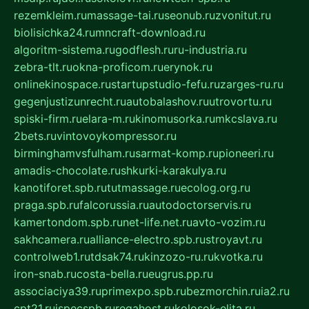
rezemkleim.ru
massage-tai.ru
seonub.ru
zvonitut.ru
biolisichka24.ru
mncraft-download.ru
algoritm-sistema.ru
godflesh.ru
ru-industria.ru
zebra-tlt.ru
okna-proficom.ru
erynok.ru
onlinekinospace.ru
startupstudio-fefu.ru
zarges-ru.ru
gegenjustizunrecht.ru
autobalashov.ru
utrovortu.ru
spiski-firm.ru
elara-m.ru
kinomusorka.ru
mkcslava.ru
2bets.ru
vintovoykompressor.ru
birminghamvsfulham.ru
sarmat-komp.ru
pioneeri.ru
amadis-chocolate.ru
shkurki-karakulya.ru
kanotiforet.spb.ru
tutmassage.ru
ecolog.org.ru
praga.spb.ru
falcorussia.ru
autodoctorservis.ru
kamertondom.spb.ru
net-life.net.ru
avto-vozim.ru
sakhcamera.ru
alliance-electro.spb.ru
stroyavt.ru
controlweb1.ru
tdsak74.ru
kinzozo-ru.ru
kvotka.ru
iron-snab.ru
costa-bella.ru
eugrus.pp.ru
associaciya39.ru
primexpo.spb.ru
bezmorchin.ru
ia2.ru
cpt21.ru
ispecspb.ru
regahost.ru
kolosok-elita.ru