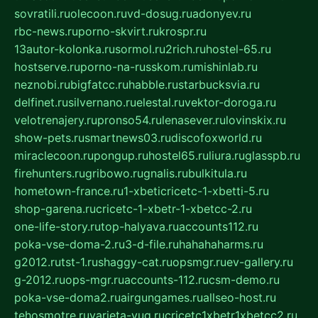
sovratili.ru
olecoon.ru
vd-dosug.ru
adonyev.ru
rbc-news.ru
porno-skvirt.ru
krospr.ru
13autor-kolonka.ru
sormol.ru
2rich.ru
hostel-65.ru
hostserve.ru
porno-na-russkom.ru
mishinlab.ru
neznobi.ru
bigfatcc.ru
habble.ru
starbucksvia.ru
delfinet.ru
silvernano.ru
elestal.ru
vektor-doroga.ru
velotrenajery.ru
pronso54.ru
lenasever.ru
lovinskix.ru
show-pets.ru
smartnews03.ru
discofoxworld.ru
miraclecoon.ru
pongup.ru
hostel65.ru
liura.ru
glasspb.ru
firehunters.ru
gribowo.ru
gnalis.ru
bulkitula.ru
hometown-france.ru
1-xbeticricetc-1-xbetti-5.ru
shop-garena.ru
cricetc-1-xbetr-1-xbetcc-2.ru
one-life-story.ru
top-halyava.ru
accounts112.ru
poka-vse-doma-2.ru
3-d-file.ru
hahahaharms.ru
g2012.ru
tst-1.ru
shaggy-cat.ru
opsmgr.ru
ev-gallery.ru
g-2012.ru
ops-mgr.ru
accounts-112.ru
csm-demo.ru
poka-vse-doma2.ru
airgungames.ru
allseo-host.ru
tehosmotre.ru
varieta-yug.ru
cricetc1xbetr1xbetcc2.ru