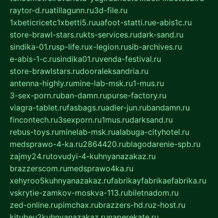
raytor-d.ru
atillagunn.ru
3d-file.ru
1xbeticricetc1xbetti5.ru
uafoot-statti.ru
e-abis1c.ru
store-brawl-stars.ru
kts-services.ru
dark-sand.ru
sindika-01.ru
sp-life.ru
x-legion.ru
sib-archives.ru
e-abis-1-c.ru
sindika01.ru
venda-festival.ru
store-brawlstars.ru
dooraleksandria.ru
antenna-highly.ru
mine-lab-msk.ru
1-mus.ru
3-sex-porn.ru
ban-damn.ru
purse-factory.ru
viagra-tablet.ru
fasbags.ru
adler-jun.ru
bandamn.ru
fincontech.ru
3sexporn.ru
1mus.ru
darksand.ru
rebus-toys.ru
minelab-msk.ru
alabuga-cityhotel.ru
medsprawo-4-ka.ru
2864420.ru
blagodarenie-spb.ru
zajmy24.ru
tovudyi-4-kuhnyanazakaz.ru
brazzerscom.ru
medsprawo4ka.ru
xehyroo5kuhnyanazakaz.ru
fabrikayfabrikaefabrika.ru
vskrytie-zamkov-moskva-113.ru
biletnadom.ru
zed-online.ru
pimchax.ru
brazzers-hd.ru
z-host.ru
kitubeu2kuhnyanazakaz.ru
naperekate.ru