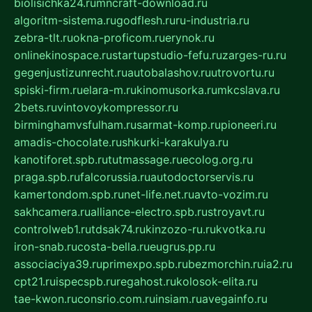
biolisichka24.ru
mncraft-download.ru
algoritm-sistema.ru
godflesh.ru
ru-industria.ru
zebra-tlt.ru
okna-proficom.ru
erynok.ru
onlinekinospace.ru
startupstudio-fefu.ru
zarges-ru.ru
gegenjustizunrecht.ru
autobalashov.ru
utrovortu.ru
spiski-firm.ru
elara-m.ru
kinomusorka.ru
mkcslava.ru
2bets.ru
vintovoykompressor.ru
birminghamvsfulham.ru
sarmat-komp.ru
pioneeri.ru
amadis-chocolate.ru
shkurki-karakulya.ru
kanotiforet.spb.ru
tutmassage.ru
ecolog.org.ru
praga.spb.ru
falcorussia.ru
autodoctorservis.ru
kamertondom.spb.ru
net-life.net.ru
avto-vozim.ru
sakhcamera.ru
alliance-electro.spb.ru
stroyavt.ru
controlweb1.ru
tdsak74.ru
kinzozo-ru.ru
kvotka.ru
iron-snab.ru
costa-bella.ru
eugrus.pp.ru
associaciya39.ru
primexpo.spb.ru
bezmorchin.ru
ia2.ru
cpt21.ru
ispecspb.ru
regahost.ru
kolosok-elita.ru
tae-kwon.ru
consrio.com.ru
insiam.ru
avegainfo.ru