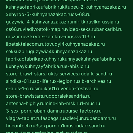
kuhnyaofabrikaufabrik.ru
kitubeu-2-kuhnyanazakaz.ru
xehyroo-5-kuhnyanazakaz.ru
cs-68.ru
guzywia-4-kuhnyanazakaz.ru
mir-tk.ru
vlknrussia.ru
cs68.ru
vladivostok-map.ru
video-seks.ru
bankaribi.ru
raszar.ru
vskrytie-zamkov-moskva113.ru
lipetsktelecom.ru
tovudyi4kuhnyanazakaz.ru
seksuzb.ru
guzywia4kuhnyanazakaz.ru
fabrikaofabrikaokuhny.ru
kuhnyaekuhnyaafabrika.ru
kuhnyaykuhnyayfabrika.ru
e-abis1c.ru
store-brawl-stars.ru
kts-services.ru
dark-sand.ru
sindika-01.ru
sp-life.ru
x-legion.ru
sib-archives.ru
e-abis-1-c.ru
sindika01.ru
venda-festival.ru
store-brawlstars.ru
dooraleksandria.ru
antenna-highly.ru
mine-lab-msk.ru
1-mus.ru
3-sex-porn.ru
ban-damn.ru
purse-factory.ru
viagra-tablet.ru
fasbags.ru
adler-jun.ru
bandamn.ru
fincontech.ru
3sexporn.ru
1mus.ru
darksand.ru