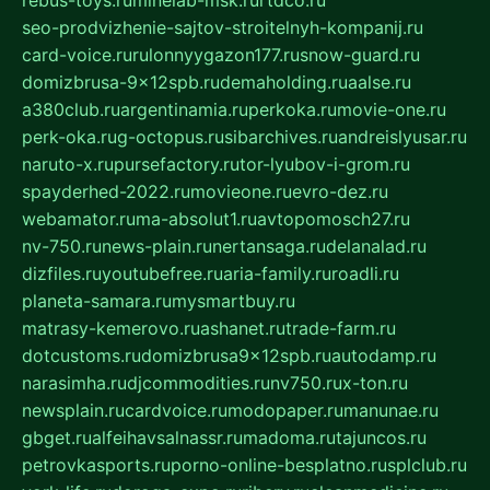
rebus-toys.ru
minelab-msk.ru
rtdco.ru
seo-prodvizhenie-sajtov-stroitelnyh-kompanij.ru
card-voice.ru
rulonnyygazon177.ru
snow-guard.ru
domizbrusa-9x12spb.ru
demaholding.ru
aalse.ru
a380club.ru
argentinamia.ru
perkoka.ru
movie-one.ru
perk-oka.ru
g-octopus.ru
sibarchives.ru
andreislyusar.ru
naruto-x.ru
pursefactory.ru
tor-lyubov-i-grom.ru
spayderhed-2022.ru
movieone.ru
evro-dez.ru
webamator.ru
ma-absolut1.ru
avtopomosch27.ru
nv-750.ru
news-plain.ru
nertansaga.ru
delanalad.ru
dizfiles.ru
youtubefree.ru
aria-family.ru
roadli.ru
planeta-samara.ru
mysmartbuy.ru
matrasy-kemerovo.ru
ashanet.ru
trade-farm.ru
dotcustoms.ru
domizbrusa9x12spb.ru
autodamp.ru
narasimha.ru
djcommodities.ru
nv750.ru
x-ton.ru
newsplain.ru
cardvoice.ru
modopaper.ru
manunae.ru
gbget.ru
alfeihavsalnassr.ru
madoma.ru
tajuncos.ru
petrovkasports.ru
porno-online-besplatno.ru
splclub.ru