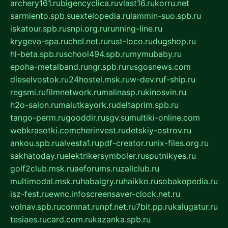
archery161.ru
bigencyclica.ru
vlast16.ru
korru.net
sarmiento.spb.su
extelopedia.ru
lammin-suo.spb.ru
iskatour.spb.ru
snpi.org.ru
running-line.ru
krygeva-spa.ru
chel.net.ru
rust-loco.ru
dugshop.ru
hl-beta.spb.ru
school494.spb.ru
mymubaby.ru
epoha-metalband.ru
ngr.spb.ru
rusgosnews.com
dieselvostok.ru
24hostel.msk.ru
w-dev.ru
f-ship.ru
regsmi.ru
filmnetwork.ru
malinasp.ru
kinosvin.ru
h2o-salon.ru
malutkayork.ru
deltaprim.spb.ru
tango-perm.ru
gooddir.ru
sgv.su
multiki-online.com
webkrasotki.com
cherinvest.ru
detskiy-ostrov.ru
ankou.spb.ru
alvesta1.ru
pdf-creator.ru
nix-files.org.ru
sakhatoday.ru
elektrikersymboler.ru
sputnikyes.ru
golf2club.msk.ru
aeforums.ru
zallclub.ru
multimodal.msk.ru
habaigry.ru
haikko.ru
sobakopedia.ru
isz-fest.ru
ewnc.info
screensaver-clock.net.ru
volnav.spb.ru
comnat.ru
npf.net.ru
7bit.pp.ru
kalugatur.ru
tesiaes.ru
card.com.ru
kazanka.spb.ru