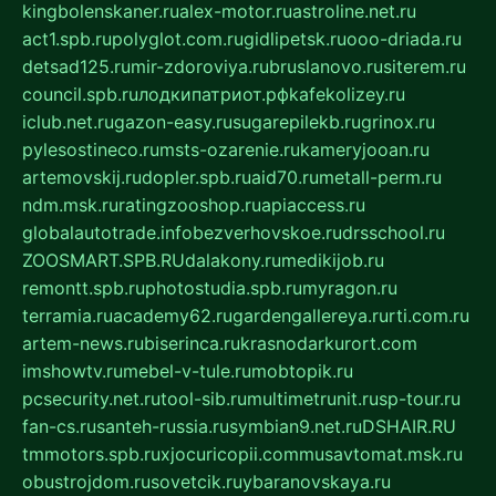
kingbolenskaner.ru
alex-motor.ru
astroline.net.ru
act1.spb.ru
polyglot.com.ru
gidlipetsk.ru
ooo-driada.ru
detsad125.ru
mir-zdoroviya.ru
bruslanovo.ru
siterem.ru
council.spb.ru
лодкипатриот.рф
kafekolizey.ru
iclub.net.ru
gazon-easy.ru
sugarepilekb.ru
grinox.ru
pylesostineco.ru
msts-ozarenie.ru
kameryjooan.ru
artemovskij.ru
dopler.spb.ru
aid70.ru
metall-perm.ru
ndm.msk.ru
ratingzooshop.ru
apiaccess.ru
globalautotrade.info
bezverhovskoe.ru
drsschool.ru
ZOOSMART.SPB.RU
dalakony.ru
medikijob.ru
remontt.spb.ru
photostudia.spb.ru
myragon.ru
terramia.ru
academy62.ru
gardengallereya.ru
rti.com.ru
artem-news.ru
biserinca.ru
krasnodarkurort.com
imshowtv.ru
mebel-v-tule.ru
mobtopik.ru
pcsecurity.net.ru
tool-sib.ru
multimetrunit.ru
sp-tour.ru
fan-cs.ru
santeh-russia.ru
symbian9.net.ru
DSHAIR.RU
tmmotors.spb.ru
xjocuricopii.com
musavtomat.msk.ru
obustrojdom.ru
sovetcik.ru
ybaranovskaya.ru