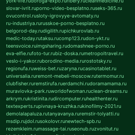
york-life.ru
doroga-expo.ru
ribery.ru
cleanmedicine.ru
slovar-ivrit.ru
porno-video-besplatno.ru
seks-365.ru
ovucontrol.ru
sloty-igrovyye-avtomaty.ru
ru-industriya.ru
russkoe-porno-besplatno.ru
belgorod-day.ru
digilith.ru
pichkurovlab.ru
medic-today.ru
taksu.ru
comp123.ru
don-ykt.ru
teensvoice.ru
imgsharing.ru
domashnee-porno.ru
eva-elfie.ru
foto-tur.ru
biz-doska.ru
metropoltravel.ru
veslo-i-yakor.ru
borodino-media.ru
rostotsky.ru
regionufa.ru
weiss-bet.ru
zaryna.ru
casinotablet.ru
universalia.ru
remont-mebeli-moscow.ru
termomur.ru
clubfisher.ru
remstirufa.ru
erdamchi.ru
doramamama.ru
muraviovka-park.ru
worldofwoman.ru
clean-dreams.ru
arkrym.ru
kristinita.ru
dircomputer.ru
healthenter.ru
textexperts.ru
pivnaya-kruzhka.ru
kinofilmy-2021.ru
demolalapaluza.ru
tanyavanya.ru
remstir-tolyatti.ru
msdip.ru
jdol.ru
sokolovr.ru
newtech-spb.ru
rezemkleim.ru
massage-tai.ru
seonub.ru
zvonitut.ru