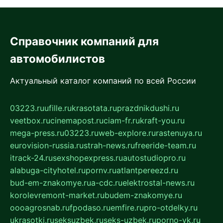
Справочник компаний для
автомобилистов
Актуальный каталог компаний по всей России
03223.ru
ufille.ru
krasotata.ru
prazdnikdushi.ru
veetbox.ru
cinemapost.ru
ciam-fr.ru
kraft-you.ru
mega-press.ru
03223.ru
web-explore.ru
rastenuya.ru
eurovision-russia.ru
strah-news.ru
freeride-team.ru
itrack-24.ru
sexshopexpress.ru
autostudiopro.ru
alabuga-cityhotel.ru
pornv.ru
atlantpereezd.ru
bud-em-znakomye.ru
a-cdc.ru
elektrostal-news.ru
korolevremont-market.ru
budem-znakomye.ru
oooagrosnab.ru
fpodaso.ru
emfire.ru
pro-otdelky.ru
ukrasotki.ru
seksuzbek.ru
seks-uzbek.ru
porno-vk.ru