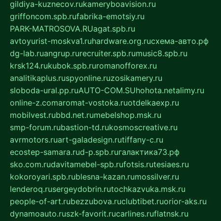
gildiya-kuznecov.ru
kameryboavision.ru
griffoncom.spb.ru
fabrika-emotsiy.ru
PARK-MATROSOVA.RU
agat.spb.ru
avtoyurist-moskva1.ru
hardware.org.ru
схема-авто.рф
dg-lab.ru
angrup.ru
recruiter.spb.ru
music8.spb.ru
krsk124.ru
kubok.spb.ru
romanofforex.ru
analitikaplus.ru
spyonline.ru
zosikamery.ru
sloboda-ural.pp.ru
AUTO-COM.SU
hohota.net
alimy.ru
online-z.com
aromat-vostoka.ru
otdelkaexp.ru
mobilvest.ru
bbd.net.ru
mebelshop.msk.ru
smp-forum.ru
bastion-td.ru
kosmoscreative.ru
avrmotors.ru
art-galadesign.ru
tiffany-c.ru
ecostep-samara.ru
d-p.spb.ru
галактика73.рф
sko.com.ru
davitamebel-spb.ru
fotsis.ru
tesiaes.ru
kokoroyari.spb.ru
blesna-kazan.ru
mossilver.ru
lenderoq.ru
sergeydobrin.ru
tochkazvuka.msk.ru
people-of-art.ru
bezzubova.ru
clubtibet.ru
orior-aks.ru
dynamoauto.ru
szk-favorit.ru
carlines.ru
flatnsk.ru