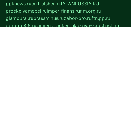
ppknews.ru
cult-alshei.ru
JAPANRUSSIA.RU
proekciyamebel.ru
imper-finans.ru
rim.org.ru
glamourai.ru
brassminus.ru
zabor-pro.ru
ftn.pp.ru
dorogoe58.ru
laimengpacker.ru
kuzova-zapchasti.ru
sageerp.ru
taxodrom.ru
dsrazvitie.ru
hardcity.net.ru
ratinghomegames.ru
topservice25.ru
gubernyan.ru
gtglasslined.ru
ii4.ru
tssport.spb.ru
andorra24.com
blackwallstreet.ru
oboimos.ru
optim-doors.com.ru
ikuch.ru
nycr.org.ru
npa21.ru
vremya-ch.spb.ru
desert000.ru
ivtorgi.ru
ifiori.ru
catalog-statei.ru
dcv.org.ru
spetsmaster174.ru
ipkameryhiseeu.ru
dum26.ru
ruspol.spb.ru
fr-opendp.ru
kam-solnyshko.ru
cheyenne-arapaho.ru
sevzapmetal.spb.ru
ted-lapidus.spb.ru
parasite-eliminator.ru
sigma-complete.ru
modernworld.ru
dama-moda.ru
eholot-group.ru
sk-nvkz.ru
DRONGOLD.RU
democratia2.ru
i-farmer.ru
mass-sport.org
jablonex.spb.ru
bookmess.ru
linkword.ru