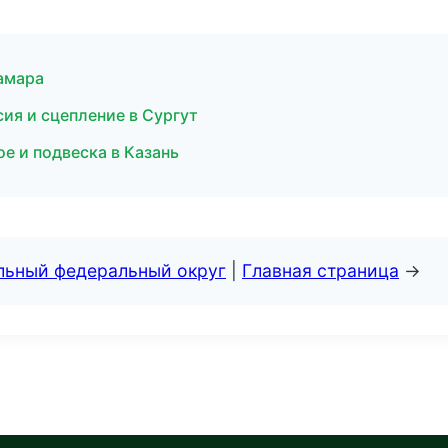
амара
сия и сцепление в Сургут
е и подвеска в Казань
альный федеральный округ
|
Главная страница
→