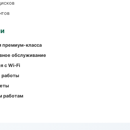
дисков
нтов
ми
м премиум-класса
вное обслуживание
 с Wi‑Fi
е работы
меты
м работам