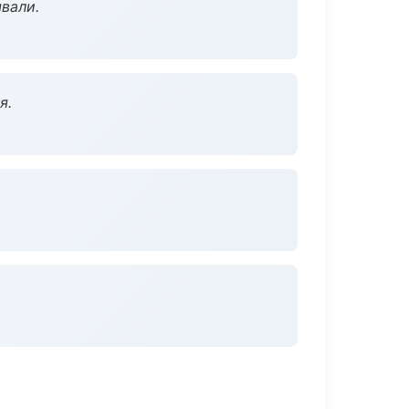
вали.
я.