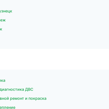
узнецк
неж
к
ика
 диагностика ДВС
овной ремонт и покраска
цепление