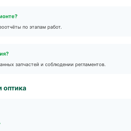
монте?
еоотчёты по этапам работ.
тия?
анных запчастей и соблюдении регламентов.
и оптика
ь