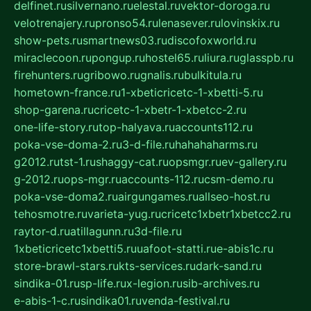
delfinet.ru
silvernano.ru
elestal.ru
vektor-doroga.ru
velotrenajery.ru
pronso54.ru
lenasever.ru
lovinskix.ru
show-pets.ru
smartnews03.ru
discofoxworld.ru
miraclecoon.ru
pongup.ru
hostel65.ru
liura.ru
glasspb.ru
firehunters.ru
gribowo.ru
gnalis.ru
bulkitula.ru
hometown-france.ru
1-xbeticricetc-1-xbetti-5.ru
shop-garena.ru
cricetc-1-xbetr-1-xbetcc-2.ru
one-life-story.ru
top-halyava.ru
accounts112.ru
poka-vse-doma-2.ru
3-d-file.ru
hahahaharms.ru
g2012.ru
tst-1.ru
shaggy-cat.ru
opsmgr.ru
ev-gallery.ru
g-2012.ru
ops-mgr.ru
accounts-112.ru
csm-demo.ru
poka-vse-doma2.ru
airgungames.ru
allseo-host.ru
tehosmotre.ru
varieta-yug.ru
cricetc1xbetr1xbetcc2.ru
raytor-d.ru
atillagunn.ru
3d-file.ru
1xbeticricetc1xbetti5.ru
uafoot-statti.ru
e-abis1c.ru
store-brawl-stars.ru
kts-services.ru
dark-sand.ru
sindika-01.ru
sp-life.ru
x-legion.ru
sib-archives.ru
e-abis-1-c.ru
sindika01.ru
venda-festival.ru