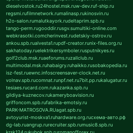
dieselvostok.ru
24hostel.msk.ru
w-dev.ru
f-ship.ru
regsmi.ru
filmnetwork.ru
malinasp.ru
kinosvin.ru
h2o-salon.ru
malutkayork.ru
deltaprim.spb.ru
tango-perm.ru
gooddir.ru
sgv.su
multiki-online.com
webkrasotki.com
cherinvest.ru
detskiy-ostrov.ru
ankou.spb.ru
alvesta1.ru
pdf-creator.ru
nix-files.org.ru
sakhatoday.ru
elektrikersymboler.ru
sputnikyes.ru
golf2club.msk.ru
aeforums.ru
zallclub.ru
multimodal.msk.ru
habaigry.ru
haikko.ru
sobakopedia.ru
isz-fest.ru
ewnc.info
screensaver-clock.net.ru
volnav.spb.ru
comnat.ru
npf.net.ru
7bit.pp.ru
kalugatur.ru
tesiaes.ru
card.com.ru
kazanka.spb.ru
gildiya-kuznecov.ru
kameryboavision.ru
griffoncom.spb.ru
fabrika-emotsiy.ru
PARK-MATROSOVA.RU
agat.spb.ru
avtoyurist-moskva1.ru
hardware.org.ru
схема-авто.рф
dg-lab.ru
angrup.ru
recruiter.spb.ru
music8.spb.ru
krsk124.ru
kubok.spb.ru
romanofforex.ru