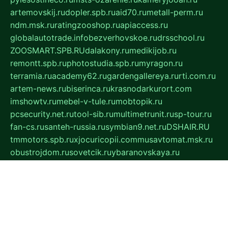
artemovskij.ru
dopler.spb.ru
aid70.ru
metall-perm.ru
ndm.msk.ru
ratingzooshop.ru
apiaccess.ru
globalautotrade.info
bezverhovskoe.ru
drsschool.ru
ZOOSMART.SPB.RU
dalakony.ru
medikijob.ru
remontt.spb.ru
photostudia.spb.ru
myragon.ru
terramia.ru
academy62.ru
gardengallereya.ru
rti.com.ru
artem-news.ru
biserinca.ru
krasnodarkurort.com
imshowtv.ru
mebel-v-tule.ru
mobtopik.ru
pcsecurity.net.ru
tool-sib.ru
multimetrunit.ru
sp-tour.ru
fan-cs.ru
santeh-russia.ru
symbian9.net.ru
DSHAIR.RU
tmmotors.spb.ru
xjocuricopii.com
musavtomat.msk.ru
obustrojdom.ru
sovetcik.ru
ybaranovskaya.ru
ppknews.ru
cult-alshei.ru
JAPANRUSSIA.RU
proekciyamebel.ru
imper-finans.ru
rim.org.ru
glamourai.ru
brassminus.ru
zabor-pro.ru
ftn.pp.ru
dorogoe58.ru
laimengpacker.ru
kuzova-zapchasti.ru
sageerp.ru
taxodrom.ru
dsrazvitie.ru
hardcity.net.ru