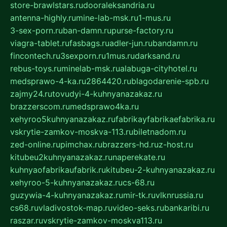
store-brawlstars.ru
dooraleksandria.ru
antenna-highly.ru
mine-lab-msk.ru
1-mus.ru
3-sex-porn.ru
ban-damn.ru
purse-factory.ru
viagra-tablet.ru
fasbags.ru
adler-jun.ru
bandamn.ru
fincontech.ru
3sexporn.ru
1mus.ru
darksand.ru
rebus-toys.ru
minelab-msk.ru
alabuga-cityhotel.ru
medsprawo-4-ka.ru
2864420.ru
blagodarenie-spb.ru
zajmy24.ru
tovudyi-4-kuhnyanazakaz.ru
brazzerscom.ru
medsprawo4ka.ru
xehyroo5kuhnyanazakaz.ru
fabrikayfabrikaefabrika.ru
vskrytie-zamkov-moskva-113.ru
biletnadom.ru
zed-online.ru
pimchax.ru
brazzers-hd.ru
z-host.ru
kitubeu2kuhnyanazakaz.ru
naperekate.ru
kuhnyaofabrikaufabrik.ru
kitubeu-2-kuhnyanazakaz.ru
xehyroo-5-kuhnyanazakaz.ru
cs-68.ru
guzywia-4-kuhnyanazakaz.ru
mir-tk.ru
vlknrussia.ru
cs68.ru
vladivostok-map.ru
video-seks.ru
bankaribi.ru
raszar.ru
vskrytie-zamkov-moskva113.ru