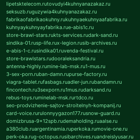
lipetsktelecom.ru
tovudyi4kuhnyanazakaz.ru
seksuzb.ru
guzywia4kuhnyanazakaz.ru
fabrikaofabrikaokuhny.ru
kuhnyaekuhnyaafabrika.ru
kuhnyaykuhnyayfabrika.ru
e-abis1c.ru
store-brawl-stars.ru
kts-services.ru
dark-sand.ru
sindika-01.ru
sp-life.ru
x-legion.ru
sib-archives.ru
e-abis-1-c.ru
sindika01.ru
venda-festival.ru
store-brawlstars.ru
dooraleksandria.ru
antenna-highly.ru
mine-lab-msk.ru
1-mus.ru
3-sex-porn.ru
ban-damn.ru
purse-factory.ru
viagra-tablet.ru
fasbags.ru
adler-jun.ru
bandamn.ru
fincontech.ru
3sexporn.ru
1mus.ru
darksand.ru
rebus-toys.ru
minelab-msk.ru
rtdco.ru
seo-prodvizhenie-sajtov-stroitelnyh-kompanij.ru
card-voice.ru
rulonnyygazon177.ru
snow-guard.ru
domizbrusa-9x12spb.ru
demaholding.ru
aalse.ru
a380club.ru
argentinamia.ru
perkoka.ru
movie-one.ru
perk-oka.ru
g-octopus.ru
sibarchives.ru
andreislyusar.ru