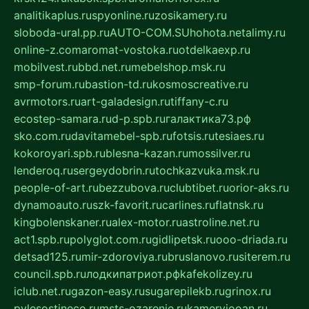
analitikaplus.ru
spyonline.ru
zosikamery.ru
sloboda-ural.pp.ru
AUTO-COM.SU
hohota.net
alimy.ru
online-z.com
aromat-vostoka.ru
otdelkaexp.ru
mobilvest.ru
bbd.net.ru
mebelshop.msk.ru
smp-forum.ru
bastion-td.ru
kosmoscreative.ru
avrmotors.ru
art-galadesign.ru
tiffany-c.ru
ecostep-samara.ru
d-p.spb.ru
галактика73.рф
sko.com.ru
davitamebel-spb.ru
fotsis.ru
tesiaes.ru
kokoroyari.spb.ru
blesna-kazan.ru
mossilver.ru
lenderoq.ru
sergeydobrin.ru
tochkazvuka.msk.ru
people-of-art.ru
bezzubova.ru
clubtibet.ru
orior-aks.ru
dynamoauto.ru
szk-favorit.ru
carlines.ru
flatnsk.ru
kingbolenskaner.ru
alex-motor.ru
astroline.net.ru
act1.spb.ru
polyglot.com.ru
gidlipetsk.ru
ooo-driada.ru
detsad125.ru
mir-zdoroviya.ru
bruslanovo.ru
siterem.ru
council.spb.ru
лодкипатриот.рф
kafekolizey.ru
iclub.net.ru
gazon-easy.ru
sugarepilekb.ru
grinox.ru
pylesostineco.ru
msts-ozarenie.ru
kameryjooan.ru