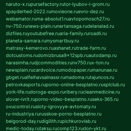
naruto-x.ru
pursefactory.ru
tor-lyubov-i-grom.ru
spayderhed-2022.ru
movieone.ru
evro-dez.ru
webamator.ru
ma-absolut1.ru
avtopomosch27.ru
nv-750.ru
news-plain.ru
nertansaga.ru
delanalad.ru
dizfiles.ru
youtubefree.ru
aria-family.ru
roadli.ru
planeta-samara.ru
mysmartbuy.ru
matrasy-kemerovo.ru
ashanet.ru
trade-farm.ru
dotcustoms.ru
domizbrusa9x12spb.ru
autodamp.ru
narasimha.ru
djcommodities.ru
nv750.ru
x-ton.ru
newsplain.ru
cardvoice.ru
modopaper.ru
manunae.ru
gbget.ru
alfeihavsalnassr.ru
madoma.ru
tajuncos.ru
petrovkasports.ru
porno-online-besplatno.ru
splclub.ru
york-life.ru
doroga-expo.ru
ribery.ru
cleanmedicine.ru
slovar-ivrit.ru
porno-video-besplatno.ru
seks-365.ru
ovucontrol.ru
sloty-igrovyye-avtomaty.ru
ru-industriya.ru
russkoe-porno-besplatno.ru
belgorod-day.ru
digilith.ru
pichkurovlab.ru
medic-today.ru
taksu.ru
comp123.ru
don-ykt.ru