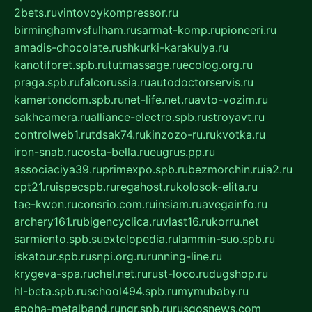
2bets.ru
vintovoykompressor.ru
birminghamvsfulham.ru
sarmat-komp.ru
pioneeri.ru
amadis-chocolate.ru
shkurki-karakulya.ru
kanotiforet.spb.ru
tutmassage.ru
ecolog.org.ru
praga.spb.ru
falcorussia.ru
autodoctorservis.ru
kamertondom.spb.ru
net-life.net.ru
avto-vozim.ru
sakhcamera.ru
alliance-electro.spb.ru
stroyavt.ru
controlweb1.ru
tdsak74.ru
kinzozo-ru.ru
kvotka.ru
iron-snab.ru
costa-bella.ru
eugrus.pp.ru
associaciya39.ru
primexpo.spb.ru
bezmorchin.ru
ia2.ru
cpt21.ru
ispecspb.ru
regahost.ru
kolosok-elita.ru
tae-kwon.ru
consrio.com.ru
insiam.ru
avegainfo.ru
archery161.ru
bigencyclica.ru
vlast16.ru
korru.net
sarmiento.spb.su
extelopedia.ru
lammin-suo.spb.ru
iskatour.spb.ru
snpi.org.ru
running-line.ru
krygeva-spa.ru
chel.net.ru
rust-loco.ru
dugshop.ru
hl-beta.spb.ru
school494.spb.ru
mymubaby.ru
epoha-metalband.ru
ngr.spb.ru
rusgosnews.com