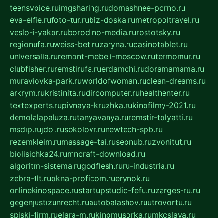
teensvoice.ru
imgsharing.ru
domashnee-porno.ru
eva-elfie.ru
foto-tur.ru
biz-doska.ru
metropoltravel.ru
veslo-i-yakor.ru
borodino-media.ru
rostotsky.ru
regionufa.ru
weiss-bet.ru
zaryna.ru
casinotablet.ru
universalia.ru
remont-mebeli-moscow.ru
termomur.ru
clubfisher.ru
remstirufa.ru
erdamchi.ru
doramamama.ru
muraviovka-park.ru
worldofwoman.ru
clean-dreams.ru
arkrym.ru
kristinita.ru
dircomputer.ru
healthenter.ru
textexperts.ru
pivnaya-kruzhka.ru
kinofilmy-2021.ru
demolalapaluza.ru
tanyavanya.ru
remstir-tolyatti.ru
msdip.ru
jdol.ru
sokolovr.ru
newtech-spb.ru
rezemkleim.ru
massage-tai.ru
seonub.ru
zvonitut.ru
biolisichka24.ru
mncraft-download.ru
algoritm-sistema.ru
godflesh.ru
ru-industria.ru
zebra-tlt.ru
okna-proficom.ru
erynok.ru
onlinekinospace.ru
startupstudio-fefu.ru
zarges-ru.ru
gegenjustizunrecht.ru
autobalashov.ru
utrovortu.ru
spiski-firm.ru
elara-m.ru
kinomusorka.ru
mkcslava.ru