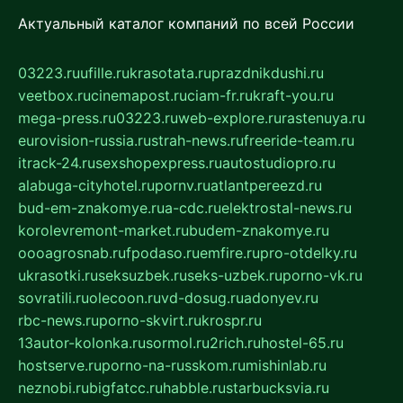
Актуальный каталог компаний по всей России
03223.ru
ufille.ru
krasotata.ru
prazdnikdushi.ru
veetbox.ru
cinemapost.ru
ciam-fr.ru
kraft-you.ru
mega-press.ru
03223.ru
web-explore.ru
rastenuya.ru
eurovision-russia.ru
strah-news.ru
freeride-team.ru
itrack-24.ru
sexshopexpress.ru
autostudiopro.ru
alabuga-cityhotel.ru
pornv.ru
atlantpereezd.ru
bud-em-znakomye.ru
a-cdc.ru
elektrostal-news.ru
korolevremont-market.ru
budem-znakomye.ru
oooagrosnab.ru
fpodaso.ru
emfire.ru
pro-otdelky.ru
ukrasotki.ru
seksuzbek.ru
seks-uzbek.ru
porno-vk.ru
sovratili.ru
olecoon.ru
vd-dosug.ru
adonyev.ru
rbc-news.ru
porno-skvirt.ru
krospr.ru
13autor-kolonka.ru
sormol.ru
2rich.ru
hostel-65.ru
hostserve.ru
porno-na-russkom.ru
mishinlab.ru
neznobi.ru
bigfatcc.ru
habble.ru
starbucksvia.ru