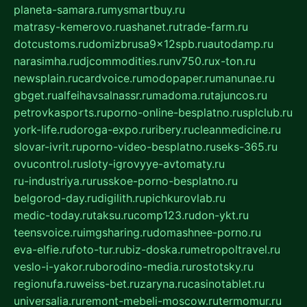
planeta-samara.ru
mysmartbuy.ru
matrasy-kemerovo.ru
ashanet.ru
trade-farm.ru
dotcustoms.ru
domizbrusa9x12spb.ru
autodamp.ru
narasimha.ru
djcommodities.ru
nv750.ru
x-ton.ru
newsplain.ru
cardvoice.ru
modopaper.ru
manunae.ru
gbget.ru
alfeihavsalnassr.ru
madoma.ru
tajuncos.ru
petrovkasports.ru
porno-online-besplatno.ru
splclub.ru
york-life.ru
doroga-expo.ru
ribery.ru
cleanmedicine.ru
slovar-ivrit.ru
porno-video-besplatno.ru
seks-365.ru
ovucontrol.ru
sloty-igrovyye-avtomaty.ru
ru-industriya.ru
russkoe-porno-besplatno.ru
belgorod-day.ru
digilith.ru
pichkurovlab.ru
medic-today.ru
taksu.ru
comp123.ru
don-ykt.ru
teensvoice.ru
imgsharing.ru
domashnee-porno.ru
eva-elfie.ru
foto-tur.ru
biz-doska.ru
metropoltravel.ru
veslo-i-yakor.ru
borodino-media.ru
rostotsky.ru
regionufa.ru
weiss-bet.ru
zaryna.ru
casinotablet.ru
universalia.ru
remont-mebeli-moscow.ru
termomur.ru