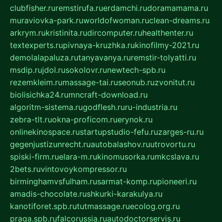
clubfisher.ru
remstirufa.ru
erdamchi.ru
doramamama.ru
muraviovka-park.ru
worldofwoman.ru
clean-dreams.ru
arkrym.ru
kristinita.ru
dircomputer.ru
healthenter.ru
textexperts.ru
pivnaya-kruzhka.ru
kinofilmy-2021.ru
demolalapaluza.ru
tanyavanya.ru
remstir-tolyatti.ru
msdip.ru
jdol.ru
sokolovr.ru
newtech-spb.ru
rezemkleim.ru
massage-tai.ru
seonub.ru
zvonitut.ru
biolisichka24.ru
mncraft-download.ru
algoritm-sistema.ru
godflesh.ru
ru-industria.ru
zebra-tlt.ru
okna-proficom.ru
erynok.ru
onlinekinospace.ru
startupstudio-fefu.ru
zarges-ru.ru
gegenjustizunrecht.ru
autobalashov.ru
utrovortu.ru
spiski-firm.ru
elara-m.ru
kinomusorka.ru
mkcslava.ru
2bets.ru
vintovoykompressor.ru
birminghamvsfulham.ru
sarmat-komp.ru
pioneeri.ru
amadis-chocolate.ru
shkurki-karakulya.ru
kanotiforet.spb.ru
tutmassage.ru
ecolog.org.ru
praga.spb.ru
falcorussia.ru
autodoctorservis.ru