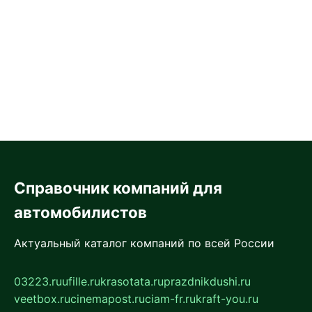
Справочник компаний для
автомобилистов
Актуальный каталог компаний по всей России
03223.ru
ufille.ru
krasotata.ru
prazdnikdushi.ru
veetbox.ru
cinemapost.ru
ciam-fr.ru
kraft-you.ru