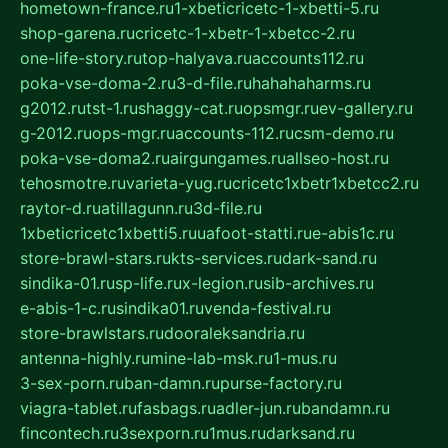
hometown-france.ru
1-xbeticricetc-1-xbetti-5.ru
shop-garena.ru
cricetc-1-xbetr-1-xbetcc-2.ru
one-life-story.ru
top-halyava.ru
accounts112.ru
poka-vse-doma-2.ru
3-d-file.ru
hahahaharms.ru
g2012.ru
tst-1.ru
shaggy-cat.ru
opsmgr.ru
ev-gallery.ru
g-2012.ru
ops-mgr.ru
accounts-112.ru
csm-demo.ru
poka-vse-doma2.ru
airgungames.ru
allseo-host.ru
tehosmotre.ru
varieta-yug.ru
cricetc1xbetr1xbetcc2.ru
raytor-d.ru
atillagunn.ru
3d-file.ru
1xbeticricetc1xbetti5.ru
uafoot-statti.ru
e-abis1c.ru
store-brawl-stars.ru
kts-services.ru
dark-sand.ru
sindika-01.ru
sp-life.ru
x-legion.ru
sib-archives.ru
e-abis-1-c.ru
sindika01.ru
venda-festival.ru
store-brawlstars.ru
dooraleksandria.ru
antenna-highly.ru
mine-lab-msk.ru
1-mus.ru
3-sex-porn.ru
ban-damn.ru
purse-factory.ru
viagra-tablet.ru
fasbags.ru
adler-jun.ru
bandamn.ru
fincontech.ru
3sexporn.ru
1mus.ru
darksand.ru