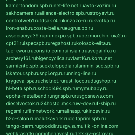
kamertondom.spb.ru
net-life.net.ru
avto-vozim.ru
sakhcamera.ru
alliance-electro.spb.ru
stroyavt.ru
controlweb1.ru
tdsak74.ru
kinzozo-ru.ru
kvotka.ru
iron-snab.ru
costa-bella.ru
eugrus.pp.ru
associaciya39.ru
primexpo.spb.ru
bezmorchin.ru
ia2.ru
cpt21.ru
ispecspb.ru
regahost.ru
kolosok-elita.ru
tae-kwon.ru
consrio.com.ru
insiam.ru
avegainfo.ru
archery161.ru
bigencyclica.ru
vlast16.ru
korru.net
sarmiento.spb.su
extelopedia.ru
lammin-suo.spb.ru
iskatour.spb.ru
snpi.org.ru
running-line.ru
krygeva-spa.ru
chel.net.ru
rust-loco.ru
dugshop.ru
hl-beta.spb.ru
school494.spb.ru
mymubaby.ru
epoha-metalband.ru
ngr.spb.ru
rusgosnews.com
dieselvostok.ru
24hostel.msk.ru
w-dev.ru
f-ship.ru
regsmi.ru
filmnetwork.ru
malinasp.ru
kinosvin.ru
h2o-salon.ru
malutkayork.ru
deltaprim.spb.ru
tango-perm.ru
gooddir.ru
sgv.su
multiki-online.com
webkrasotki.com
cherinvest.ru
detskiy-ostrov.ru