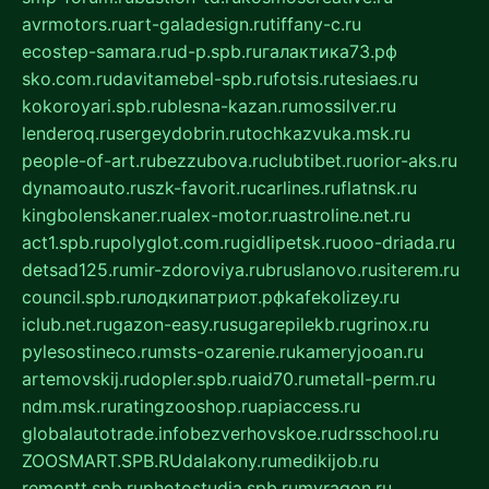
avrmotors.ru
art-galadesign.ru
tiffany-c.ru
ecostep-samara.ru
d-p.spb.ru
галактика73.рф
sko.com.ru
davitamebel-spb.ru
fotsis.ru
tesiaes.ru
kokoroyari.spb.ru
blesna-kazan.ru
mossilver.ru
lenderoq.ru
sergeydobrin.ru
tochkazvuka.msk.ru
people-of-art.ru
bezzubova.ru
clubtibet.ru
orior-aks.ru
dynamoauto.ru
szk-favorit.ru
carlines.ru
flatnsk.ru
kingbolenskaner.ru
alex-motor.ru
astroline.net.ru
act1.spb.ru
polyglot.com.ru
gidlipetsk.ru
ooo-driada.ru
detsad125.ru
mir-zdoroviya.ru
bruslanovo.ru
siterem.ru
council.spb.ru
лодкипатриот.рф
kafekolizey.ru
iclub.net.ru
gazon-easy.ru
sugarepilekb.ru
grinox.ru
pylesostineco.ru
msts-ozarenie.ru
kameryjooan.ru
artemovskij.ru
dopler.spb.ru
aid70.ru
metall-perm.ru
ndm.msk.ru
ratingzooshop.ru
apiaccess.ru
globalautotrade.info
bezverhovskoe.ru
drsschool.ru
ZOOSMART.SPB.RU
dalakony.ru
medikijob.ru
remontt.spb.ru
photostudia.spb.ru
myragon.ru