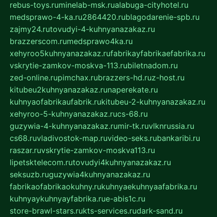
rebus-toys.ru
minelab-msk.ru
alabuga-cityhotel.ru
medsprawo-4-ka.ru
2864420.ru
blagodarenie-spb.ru
zajmy24.ru
tovudyi-4-kuhnyanazakaz.ru
brazzerscom.ru
medsprawo4ka.ru
xehyroo5kuhnyanazakaz.ru
fabrikayfabrikaefabrika.ru
vskrytie-zamkov-moskva-113.ru
biletnadom.ru
zed-online.ru
pimchax.ru
brazzers-hd.ru
z-host.ru
kitubeu2kuhnyanazakaz.ru
naperekate.ru
kuhnyaofabrikaufabrik.ru
kitubeu-2-kuhnyanazakaz.ru
xehyroo-5-kuhnyanazakaz.ru
cs-68.ru
guzywia-4-kuhnyanazakaz.ru
mir-tk.ru
vlknrussia.ru
cs68.ru
vladivostok-map.ru
video-seks.ru
bankaribi.ru
raszar.ru
vskrytie-zamkov-moskva113.ru
lipetsktelecom.ru
tovudyi4kuhnyanazakaz.ru
seksuzb.ru
guzywia4kuhnyanazakaz.ru
fabrikaofabrikaokuhny.ru
kuhnyaekuhnyaafabrika.ru
kuhnyaykuhnyayfabrika.ru
e-abis1c.ru
store-brawl-stars.ru
kts-services.ru
dark-sand.ru