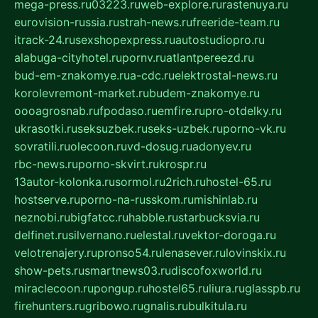
mega-press.ru
03223.ru
web-explore.ru
rastenuya.ru
eurovision-russia.ru
strah-news.ru
freeride-team.ru
itrack-24.ru
sexshopexpress.ru
autostudiopro.ru
alabuga-cityhotel.ru
pornv.ru
atlantpereezd.ru
bud-em-znakomye.ru
a-cdc.ru
elektrostal-news.ru
korolevremont-market.ru
budem-znakomye.ru
oooagrosnab.ru
fpodaso.ru
emfire.ru
pro-otdelky.ru
ukrasotki.ru
seksuzbek.ru
seks-uzbek.ru
porno-vk.ru
sovratili.ru
olecoon.ru
vd-dosug.ru
adonyev.ru
rbc-news.ru
porno-skvirt.ru
krospr.ru
13autor-kolonka.ru
sormol.ru
2rich.ru
hostel-65.ru
hostserve.ru
porno-na-russkom.ru
mishinlab.ru
neznobi.ru
bigfatcc.ru
habble.ru
starbucksvia.ru
delfinet.ru
silvernano.ru
elestal.ru
vektor-doroga.ru
velotrenajery.ru
pronso54.ru
lenasever.ru
lovinskix.ru
show-pets.ru
smartnews03.ru
discofoxworld.ru
miraclecoon.ru
pongup.ru
hostel65.ru
liura.ru
glasspb.ru
firehunters.ru
gribowo.ru
gnalis.ru
bulkitula.ru