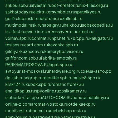
ankou.spb.ru
alvesta1.ru
pdf-creator.ru
nix-files.org.ru
sakhatoday.ru
elektrikersymboler.ru
sputnikyes.ru
golf2club.msk.ru
aeforums.ru
zallclub.ru
multimodal.msk.ru
habaigry.ru
haikko.ru
sobakopedia.ru
isz-fest.ru
ewnc.info
screensaver-clock.net.ru
volnav.spb.ru
comnat.ru
npf.net.ru
7bit.pp.ru
kalugatur.ru
tesiaes.ru
card.com.ru
kazanka.spb.ru
gildiya-kuznecov.ru
kameryboavision.ru
griffoncom.spb.ru
fabrika-emotsiy.ru
PARK-MATROSOVA.RU
agat.spb.ru
avtoyurist-moskva1.ru
hardware.org.ru
схема-авто.рф
dg-lab.ru
angrup.ru
recruiter.spb.ru
music8.spb.ru
krsk124.ru
kubok.spb.ru
romanofforex.ru
analitikaplus.ru
spyonline.ru
zosikamery.ru
sloboda-ural.pp.ru
AUTO-COM.SU
hohota.net
alimy.ru
online-z.com
aromat-vostoka.ru
otdelkaexp.ru
mobilvest.ru
bbd.net.ru
mebelshop.msk.ru
smp-forum.ru
bastion-td.ru
kosmoscreative.ru