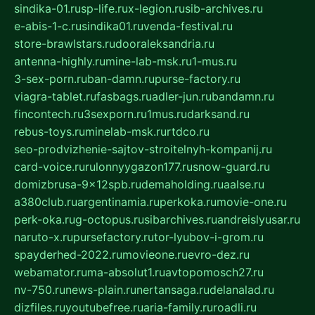
sindika-01.ru
sp-life.ru
x-legion.ru
sib-archives.ru
e-abis-1-c.ru
sindika01.ru
venda-festival.ru
store-brawlstars.ru
dooraleksandria.ru
antenna-highly.ru
mine-lab-msk.ru
1-mus.ru
3-sex-porn.ru
ban-damn.ru
purse-factory.ru
viagra-tablet.ru
fasbags.ru
adler-jun.ru
bandamn.ru
fincontech.ru
3sexporn.ru
1mus.ru
darksand.ru
rebus-toys.ru
minelab-msk.ru
rtdco.ru
seo-prodvizhenie-sajtov-stroitelnyh-kompanij.ru
card-voice.ru
rulonnyygazon177.ru
snow-guard.ru
domizbrusa-9x12spb.ru
demaholding.ru
aalse.ru
a380club.ru
argentinamia.ru
perkoka.ru
movie-one.ru
perk-oka.ru
g-octopus.ru
sibarchives.ru
andreislyusar.ru
naruto-x.ru
pursefactory.ru
tor-lyubov-i-grom.ru
spayderhed-2022.ru
movieone.ru
evro-dez.ru
webamator.ru
ma-absolut1.ru
avtopomosch27.ru
nv-750.ru
news-plain.ru
nertansaga.ru
delanalad.ru
dizfiles.ru
youtubefree.ru
aria-family.ru
roadli.ru