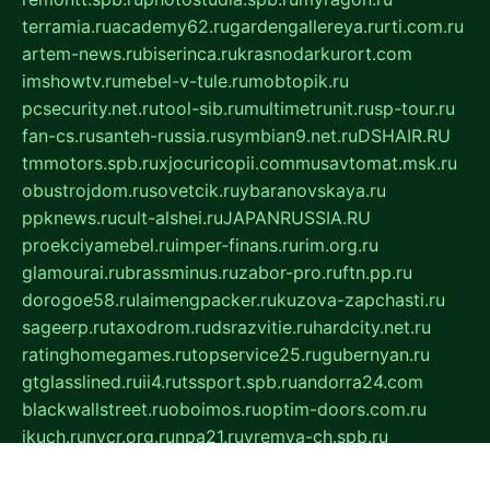
terramia.ru
academy62.ru
gardengallereya.ru
rti.com.ru
artem-news.ru
biserinca.ru
krasnodarkurort.com
imshowtv.ru
mebel-v-tule.ru
mobtopik.ru
pcsecurity.net.ru
tool-sib.ru
multimetrunit.ru
sp-tour.ru
fan-cs.ru
santeh-russia.ru
symbian9.net.ru
DSHAIR.RU
tmmotors.spb.ru
xjocuricopii.com
musavtomat.msk.ru
obustrojdom.ru
sovetcik.ru
ybaranovskaya.ru
ppknews.ru
cult-alshei.ru
JAPANRUSSIA.RU
proekciyamebel.ru
imper-finans.ru
rim.org.ru
glamourai.ru
brassminus.ru
zabor-pro.ru
ftn.pp.ru
dorogoe58.ru
laimengpacker.ru
kuzova-zapchasti.ru
sageerp.ru
taxodrom.ru
dsrazvitie.ru
hardcity.net.ru
ratinghomegames.ru
topservice25.ru
gubernyan.ru
gtglasslined.ru
ii4.ru
tssport.spb.ru
andorra24.com
blackwallstreet.ru
oboimos.ru
optim-doors.com.ru
ikuch.ru
nycr.org.ru
npa21.ru
vremya-ch.spb.ru
desert000.ru
ivtorgi.ru
ifiori.ru
catalog-statei.ru