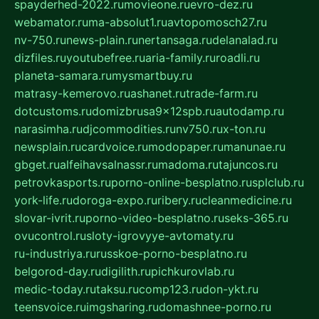
spayderhed-2022.ru
movieone.ru
evro-dez.ru
webamator.ru
ma-absolut1.ru
avtopomosch27.ru
nv-750.ru
news-plain.ru
nertansaga.ru
delanalad.ru
dizfiles.ru
youtubefree.ru
aria-family.ru
roadli.ru
planeta-samara.ru
mysmartbuy.ru
matrasy-kemerovo.ru
ashanet.ru
trade-farm.ru
dotcustoms.ru
domizbrusa9x12spb.ru
autodamp.ru
narasimha.ru
djcommodities.ru
nv750.ru
x-ton.ru
newsplain.ru
cardvoice.ru
modopaper.ru
manunae.ru
gbget.ru
alfeihavsalnassr.ru
madoma.ru
tajuncos.ru
petrovkasports.ru
porno-online-besplatno.ru
splclub.ru
york-life.ru
doroga-expo.ru
ribery.ru
cleanmedicine.ru
slovar-ivrit.ru
porno-video-besplatno.ru
seks-365.ru
ovucontrol.ru
sloty-igrovyye-avtomaty.ru
ru-industriya.ru
russkoe-porno-besplatno.ru
belgorod-day.ru
digilith.ru
pichkurovlab.ru
medic-today.ru
taksu.ru
comp123.ru
don-ykt.ru
teensvoice.ru
imgsharing.ru
domashnee-porno.ru