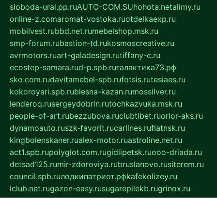
sloboda-ural.pp.ru
AUTO-COM.SU
hohota.net
alimy.ru
online-z.com
aromat-vostoka.ru
otdelkaexp.ru
mobilvest.ru
bbd.net.ru
mebelshop.msk.ru
smp-forum.ru
bastion-td.ru
kosmoscreative.ru
avrmotors.ru
art-galadesign.ru
tiffany-c.ru
ecostep-samara.ru
d-p.spb.ru
галактика73.рф
sko.com.ru
davitamebel-spb.ru
fotsis.ru
tesiaes.ru
kokoroyari.spb.ru
blesna-kazan.ru
mossilver.ru
lenderoq.ru
sergeydobrin.ru
tochkazvuka.msk.ru
people-of-art.ru
bezzubova.ru
clubtibet.ru
orior-aks.ru
dynamoauto.ru
szk-favorit.ru
carlines.ru
flatnsk.ru
kingbolenskaner.ru
alex-motor.ru
astroline.net.ru
act1.spb.ru
polyglot.com.ru
gidlipetsk.ru
ooo-driada.ru
detsad125.ru
mir-zdoroviya.ru
bruslanovo.ru
siterem.ru
council.spb.ru
лодкипатриот.рф
kafekolizey.ru
iclub.net.ru
gazon-easy.ru
sugarepilekb.ru
grinox.ru
pylesostineco.ru
msts-ozarenie.ru
kameryjooan.ru
artemovskij.ru
dopler.spb.ru
aid70.ru
metall-perm.ru