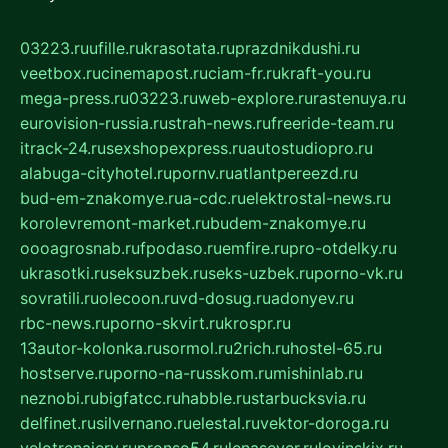
03223.ru
ufille.ru
krasotata.ru
prazdnikdushi.ru
veetbox.ru
cinemapost.ru
ciam-fr.ru
kraft-you.ru
mega-press.ru
03223.ru
web-explore.ru
rastenuya.ru
eurovision-russia.ru
strah-news.ru
freeride-team.ru
itrack-24.ru
sexshopexpress.ru
autostudiopro.ru
alabuga-cityhotel.ru
pornv.ru
atlantpereezd.ru
bud-em-znakomye.ru
a-cdc.ru
elektrostal-news.ru
korolevremont-market.ru
budem-znakomye.ru
oooagrosnab.ru
fpodaso.ru
emfire.ru
pro-otdelky.ru
ukrasotki.ru
seksuzbek.ru
seks-uzbek.ru
porno-vk.ru
sovratili.ru
olecoon.ru
vd-dosug.ru
adonyev.ru
rbc-news.ru
porno-skvirt.ru
krospr.ru
13autor-kolonka.ru
sormol.ru
2rich.ru
hostel-65.ru
hostserve.ru
porno-na-russkom.ru
mishinlab.ru
neznobi.ru
bigfatcc.ru
habble.ru
starbucksvia.ru
delfinet.ru
silvernano.ru
elestal.ru
vektor-doroga.ru
velotrenajery.ru
pronso54.ru
lenasever.ru
lovinskix.ru