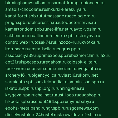
birminghamvsfulham.ru
sarmat-komp.ru
pioneeri.ru
amadis-chocolate.ru
shkurki-karakulya.ru
kanotiforet.spb.ru
tutmassage.ru
ecolog.org.ru
praga.spb.ru
falcorussia.ru
autodoctorservis.ru
kamertondom.spb.ru
net-life.net.ru
avto-vozim.ru
sakhcamera.ru
alliance-electro.spb.ru
stroyavt.ru
controlweb1.ru
tdsak74.ru
kinzozo-ru.ru
kvotka.ru
iron-snab.ru
costa-bella.ru
eugrus.pp.ru
associaciya39.ru
primexpo.spb.ru
bezmorchin.ru
ia2.ru
cpt21.ru
ispecspb.ru
regahost.ru
kolosok-elita.ru
tae-kwon.ru
consrio.com.ru
insiam.ru
avegainfo.ru
archery161.ru
bigencyclica.ru
vlast16.ru
korru.net
sarmiento.spb.su
extelopedia.ru
lammin-suo.spb.ru
iskatour.spb.ru
snpi.org.ru
running-line.ru
krygeva-spa.ru
chel.net.ru
rust-loco.ru
dugshop.ru
hl-beta.spb.ru
school494.spb.ru
mymubaby.ru
epoha-metalband.ru
ngr.spb.ru
rusgosnews.com
dieselvostok.ru
24hostel.msk.ru
w-dev.ru
f-ship.ru