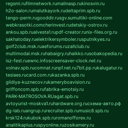
regsmi.ru
filmnetwork.ru
malinasp.ru
kinosvin.ru
h2o-salon.ru
malutkayork.ru
deltaprim.spb.ru
tango-perm.ru
gooddir.ru
sgv.su
multiki-online.com
webkrasotki.com
cherinvest.ru
detskiy-ostrov.ru
ankou.spb.ru
alvesta1.ru
pdf-creator.ru
nix-files.org.ru
sakhatoday.ru
elektrikersymboler.ru
sputnikyes.ru
golf2club.msk.ru
aeforums.ru
zallclub.ru
multimodal.msk.ru
habaigry.ru
haikko.ru
sobakopedia.ru
isz-fest.ru
ewnc.info
screensaver-clock.net.ru
volnav.spb.ru
comnat.ru
npf.net.ru
7bit.pp.ru
kalugatur.ru
tesiaes.ru
card.com.ru
kazanka.spb.ru
gildiya-kuznecov.ru
kameryboavision.ru
griffoncom.spb.ru
fabrika-emotsiy.ru
PARK-MATROSOVA.RU
agat.spb.ru
avtoyurist-moskva1.ru
hardware.org.ru
схема-авто.рф
dg-lab.ru
angrup.ru
recruiter.spb.ru
music8.spb.ru
krsk124.ru
kubok.spb.ru
romanofforex.ru
analitikaplus.ru
spyonline.ru
zosikamery.ru