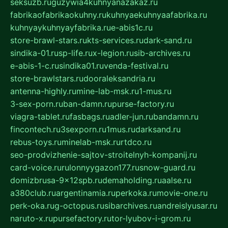
seksuzb.ru
guzywia4kuhnyanazakaz.ru
fabrikaofabrikaokuhny.ru
kuhnyaekuhnyaafabrika.ru
kuhnyaykuhnyayfabrika.ru
e-abis1c.ru
store-brawl-stars.ru
kts-services.ru
dark-sand.ru
sindika-01.ru
sp-life.ru
x-legion.ru
sib-archives.ru
e-abis-1-c.ru
sindika01.ru
venda-festival.ru
store-brawlstars.ru
dooraleksandria.ru
antenna-highly.ru
mine-lab-msk.ru
1-mus.ru
3-sex-porn.ru
ban-damn.ru
purse-factory.ru
viagra-tablet.ru
fasbags.ru
adler-jun.ru
bandamn.ru
fincontech.ru
3sexporn.ru
1mus.ru
darksand.ru
rebus-toys.ru
minelab-msk.ru
rtdco.ru
seo-prodvizhenie-sajtov-stroitelnyh-kompanij.ru
card-voice.ru
rulonnyygazon177.ru
snow-guard.ru
domizbrusa-9x12spb.ru
demaholding.ru
aalse.ru
a380club.ru
argentinamia.ru
perkoka.ru
movie-one.ru
perk-oka.ru
g-octopus.ru
sibarchives.ru
andreislyusar.ru
naruto-x.ru
pursefactory.ru
tor-lyubov-i-grom.ru