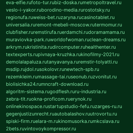
eva-elfie.ru
foto-tur.ru
biz-doska.ru
metropoltravel.ru
veslo-i-yakor.ru
borodino-media.ru
rostotsky.ru
regionufa.ru
weiss-bet.ru
zaryna.ru
casinotablet.ru
universalia.ru
remont-mebeli-moscow.ru
termomur.ru
clubfisher.ru
remstirufa.ru
erdamchi.ru
doramamama.ru
muraviovka-park.ru
worldofwoman.ru
clean-dreams.ru
arkrym.ru
kristinita.ru
dircomputer.ru
healthenter.ru
textexperts.ru
pivnaya-kruzhka.ru
kinofilmy-2021.ru
demolalapaluza.ru
tanyavanya.ru
remstir-tolyatti.ru
msdip.ru
jdol.ru
sokolovr.ru
newtech-spb.ru
rezemkleim.ru
massage-tai.ru
seonub.ru
zvonitut.ru
biolisichka24.ru
mncraft-download.ru
algoritm-sistema.ru
godflesh.ru
ru-industria.ru
zebra-tlt.ru
okna-proficom.ru
erynok.ru
onlinekinospace.ru
startupstudio-fefu.ru
zarges-ru.ru
gegenjustizunrecht.ru
autobalashov.ru
utrovortu.ru
spiski-firm.ru
elara-m.ru
kinomusorka.ru
mkcslava.ru
2bets.ru
vintovoykompressor.ru