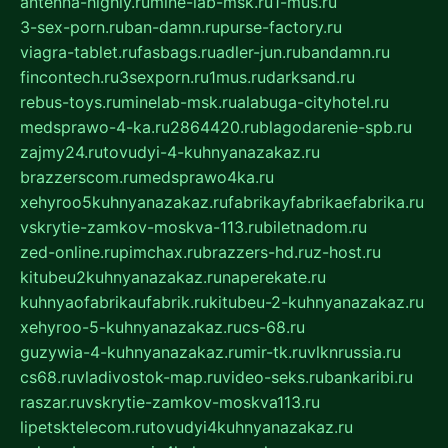
antenna-highly.ru
mine-lab-msk.ru
1-mus.ru
3-sex-porn.ru
ban-damn.ru
purse-factory.ru
viagra-tablet.ru
fasbags.ru
adler-jun.ru
bandamn.ru
fincontech.ru
3sexporn.ru
1mus.ru
darksand.ru
rebus-toys.ru
minelab-msk.ru
alabuga-cityhotel.ru
medsprawo-4-ka.ru
2864420.ru
blagodarenie-spb.ru
zajmy24.ru
tovudyi-4-kuhnyanazakaz.ru
brazzerscom.ru
medsprawo4ka.ru
xehyroo5kuhnyanazakaz.ru
fabrikayfabrikaefabrika.ru
vskrytie-zamkov-moskva-113.ru
biletnadom.ru
zed-online.ru
pimchax.ru
brazzers-hd.ru
z-host.ru
kitubeu2kuhnyanazakaz.ru
naperekate.ru
kuhnyaofabrikaufabrik.ru
kitubeu-2-kuhnyanazakaz.ru
xehyroo-5-kuhnyanazakaz.ru
cs-68.ru
guzywia-4-kuhnyanazakaz.ru
mir-tk.ru
vlknrussia.ru
cs68.ru
vladivostok-map.ru
video-seks.ru
bankaribi.ru
raszar.ru
vskrytie-zamkov-moskva113.ru
lipetsktelecom.ru
tovudyi4kuhnyanazakaz.ru