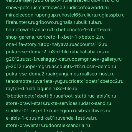
show-pets.ru
smartnews03.ru
discofoxworld.ru
miraclecoon.ru
pongup.ru
hostel65.ru
liura.ru
glasspb.ru
firehunters.ru
gribowo.ru
gnalis.ru
bulkitula.ru
hometown-france.ru
1-xbeticricetc-1-xbetti-5.ru
shop-garena.ru
cricetc-1-xbetr-1-xbetcc-2.ru
one-life-story.ru
top-halyava.ru
accounts112.ru
poka-vse-doma-2.ru
3-d-file.ru
hahahaharms.ru
g2012.ru
tst-1.ru
shaggy-cat.ru
opsmgr.ru
ev-gallery.ru
g-2012.ru
ops-mgr.ru
accounts-112.ru
csm-demo.ru
poka-vse-doma2.ru
airgungames.ru
allseo-host.ru
tehosmotre.ru
varieta-yug.ru
cricetc1xbetr1xbetcc2.ru
raytor-d.ru
atillagunn.ru
3d-file.ru
1xbeticricetc1xbetti5.ru
uafoot-statti.ru
e-abis1c.ru
store-brawl-stars.ru
kts-services.ru
dark-sand.ru
sindika-01.ru
sp-life.ru
x-legion.ru
sib-archives.ru
e-abis-1-c.ru
sindika01.ru
venda-festival.ru
store-brawlstars.ru
dooraleksandria.ru