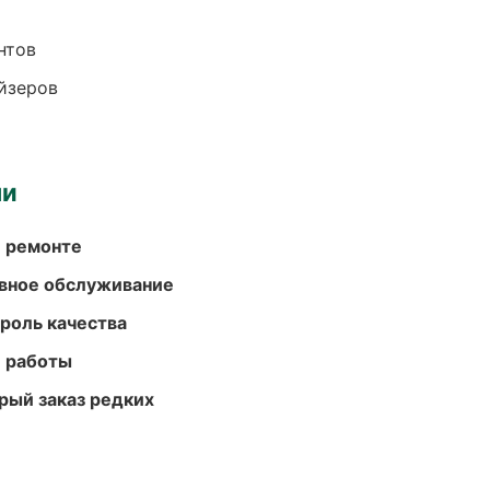
нтов
йзеров
ми
и ремонте
вное обслуживание
роль качества
е работы
рый заказ редких