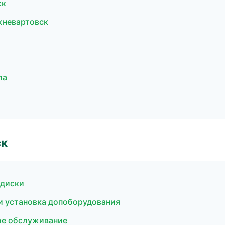
ск
ижневартовск
ла
ск
 диски
и установка допоборудования
кое обслуживание