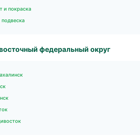
т и покраска
и подвеска
евосточный федеральный округ
Сахалинск
вск
нск
ток
адивосток