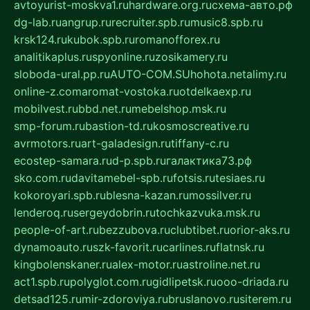
avtoyurist-moskva1.ru
hardware.org.ru
схема-авто.рф
dg-lab.ru
angrup.ru
recruiter.spb.ru
music8.spb.ru
krsk124.ru
kubok.spb.ru
romanofforex.ru
analitikaplus.ru
spyonline.ru
zosikamery.ru
sloboda-ural.pp.ru
AUTO-COM.SU
hohota.net
alimy.ru
online-z.com
aromat-vostoka.ru
otdelkaexp.ru
mobilvest.ru
bbd.net.ru
mebelshop.msk.ru
smp-forum.ru
bastion-td.ru
kosmoscreative.ru
avrmotors.ru
art-galadesign.ru
tiffany-c.ru
ecostep-samara.ru
d-p.spb.ru
галактика73.рф
sko.com.ru
davitamebel-spb.ru
fotsis.ru
tesiaes.ru
kokoroyari.spb.ru
blesna-kazan.ru
mossilver.ru
lenderoq.ru
sergeydobrin.ru
tochkazvuka.msk.ru
people-of-art.ru
bezzubova.ru
clubtibet.ru
orior-aks.ru
dynamoauto.ru
szk-favorit.ru
carlines.ru
flatnsk.ru
kingbolenskaner.ru
alex-motor.ru
astroline.net.ru
act1.spb.ru
polyglot.com.ru
gidlipetsk.ru
ooo-driada.ru
detsad125.ru
mir-zdoroviya.ru
bruslanovo.ru
siterem.ru