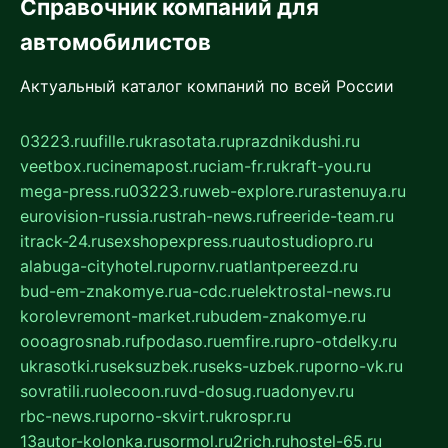
Справочник компаний для
автомобилистов
Актуальный каталог компаний по всей России
03223.ru
ufille.ru
krasotata.ru
prazdnikdushi.ru
veetbox.ru
cinemapost.ru
ciam-fr.ru
kraft-you.ru
mega-press.ru
03223.ru
web-explore.ru
rastenuya.ru
eurovision-russia.ru
strah-news.ru
freeride-team.ru
itrack-24.ru
sexshopexpress.ru
autostudiopro.ru
alabuga-cityhotel.ru
pornv.ru
atlantpereezd.ru
bud-em-znakomye.ru
a-cdc.ru
elektrostal-news.ru
korolevremont-market.ru
budem-znakomye.ru
oooagrosnab.ru
fpodaso.ru
emfire.ru
pro-otdelky.ru
ukrasotki.ru
seksuzbek.ru
seks-uzbek.ru
porno-vk.ru
sovratili.ru
olecoon.ru
vd-dosug.ru
adonyev.ru
rbc-news.ru
porno-skvirt.ru
krospr.ru
13autor-kolonka.ru
sormol.ru
2rich.ru
hostel-65.ru