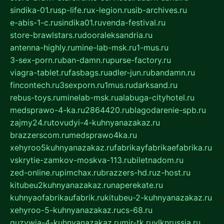
sindika-01.ru
sp-life.ru
x-legion.ru
sib-archives.ru
e-abis-1-c.ru
sindika01.ru
venda-festival.ru
store-brawlstars.ru
dooraleksandria.ru
antenna-highly.ru
mine-lab-msk.ru
1-mus.ru
3-sex-porn.ru
ban-damn.ru
purse-factory.ru
viagra-tablet.ru
fasbags.ru
adler-jun.ru
bandamn.ru
fincontech.ru
3sexporn.ru
1mus.ru
darksand.ru
rebus-toys.ru
minelab-msk.ru
alabuga-cityhotel.ru
medsprawo-4-ka.ru
2864420.ru
blagodarenie-spb.ru
zajmy24.ru
tovudyi-4-kuhnyanazakaz.ru
brazzerscom.ru
medsprawo4ka.ru
xehyroo5kuhnyanazakaz.ru
fabrikayfabrikaefabrika.ru
vskrytie-zamkov-moskva-113.ru
biletnadom.ru
zed-online.ru
pimchax.ru
brazzers-hd.ru
z-host.ru
kitubeu2kuhnyanazakaz.ru
naperekate.ru
kuhnyaofabrikaufabrik.ru
kitubeu-2-kuhnyanazakaz.ru
xehyroo-5-kuhnyanazakaz.ru
cs-68.ru
guzywia-4-kuhnyanazakaz.ru
mir-tk.ru
vlknrussia.ru