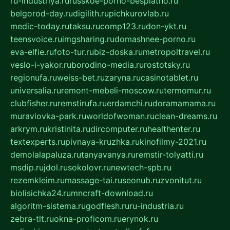
ru-industriya.ru
russkoe-porno-besplatno.ru
belgorod-day.ru
digilith.ru
pichkurovlab.ru
medic-today.ru
taksu.ru
comp123.ru
don-ykt.ru
teensvoice.ru
imgsharing.ru
domashnee-porno.ru
eva-elfie.ru
foto-tur.ru
biz-doska.ru
metropoltravel.ru
veslo-i-yakor.ru
borodino-media.ru
rostotsky.ru
regionufa.ru
weiss-bet.ru
zaryna.ru
casinotablet.ru
universalia.ru
remont-mebeli-moscow.ru
termomur.ru
clubfisher.ru
remstirufa.ru
erdamchi.ru
doramamama.ru
muraviovka-park.ru
worldofwoman.ru
clean-dreams.ru
arkrym.ru
kristinita.ru
dircomputer.ru
healthenter.ru
textexperts.ru
pivnaya-kruzhka.ru
kinofilmy-2021.ru
demolalapaluza.ru
tanyavanya.ru
remstir-tolyatti.ru
msdip.ru
jdol.ru
sokolovr.ru
newtech-spb.ru
rezemkleim.ru
massage-tai.ru
seonub.ru
zvonitut.ru
biolisichka24.ru
mncraft-download.ru
algoritm-sistema.ru
godflesh.ru
ru-industria.ru
zebra-tlt.ru
okna-proficom.ru
erynok.ru