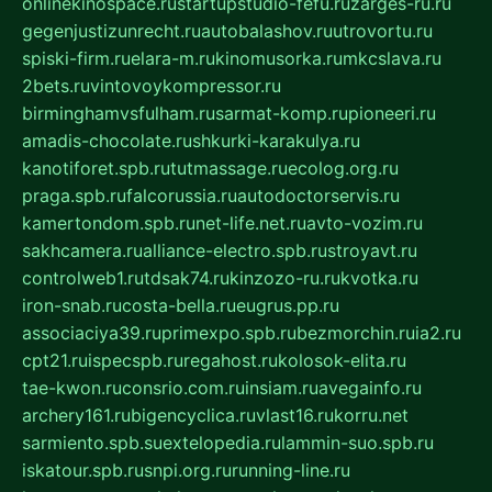
onlinekinospace.ru
startupstudio-fefu.ru
zarges-ru.ru
gegenjustizunrecht.ru
autobalashov.ru
utrovortu.ru
spiski-firm.ru
elara-m.ru
kinomusorka.ru
mkcslava.ru
2bets.ru
vintovoykompressor.ru
birminghamvsfulham.ru
sarmat-komp.ru
pioneeri.ru
amadis-chocolate.ru
shkurki-karakulya.ru
kanotiforet.spb.ru
tutmassage.ru
ecolog.org.ru
praga.spb.ru
falcorussia.ru
autodoctorservis.ru
kamertondom.spb.ru
net-life.net.ru
avto-vozim.ru
sakhcamera.ru
alliance-electro.spb.ru
stroyavt.ru
controlweb1.ru
tdsak74.ru
kinzozo-ru.ru
kvotka.ru
iron-snab.ru
costa-bella.ru
eugrus.pp.ru
associaciya39.ru
primexpo.spb.ru
bezmorchin.ru
ia2.ru
cpt21.ru
ispecspb.ru
regahost.ru
kolosok-elita.ru
tae-kwon.ru
consrio.com.ru
insiam.ru
avegainfo.ru
archery161.ru
bigencyclica.ru
vlast16.ru
korru.net
sarmiento.spb.su
extelopedia.ru
lammin-suo.spb.ru
iskatour.spb.ru
snpi.org.ru
running-line.ru