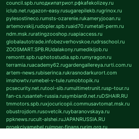
council.spb.ru
лодкипатриот.рф
kafekolizey.ru
iclub.net.ru
gazon-easy.ru
sugarepilekb.ru
grinox.ru
pylesostineco.ru
msts-ozarenie.ru
kameryjooan.ru
artemovskij.ru
dopler.spb.ru
aid70.ru
metall-perm.ru
ndm.msk.ru
ratingzooshop.ru
apiaccess.ru
globalautotrade.info
bezverhovskoe.ru
drsschool.ru
ZOOSMART.SPB.RU
dalakony.ru
medikijob.ru
remontt.spb.ru
photostudia.spb.ru
myragon.ru
terramia.ru
academy62.ru
gardengallereya.ru
rti.com.ru
artem-news.ru
biserinca.ru
krasnodarkurort.com
imshowtv.ru
mebel-v-tule.ru
mobtopik.ru
pcsecurity.net.ru
tool-sib.ru
multimetrunit.ru
sp-tour.ru
fan-cs.ru
santeh-russia.ru
symbian9.net.ru
DSHAIR.RU
tmmotors.spb.ru
xjocuricopii.com
musavtomat.msk.ru
obustrojdom.ru
sovetcik.ru
ybaranovskaya.ru
ppknews.ru
cult-alshei.ru
JAPANRUSSIA.RU
proekciyamebel.ru
imper-finans.ru
rim.org.ru
glamourai.ru
brassminus.ru
zabor-pro.ru
ftn.pp.ru