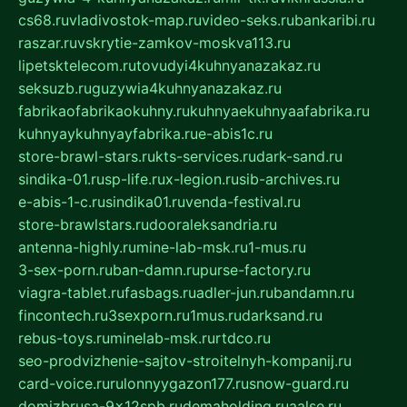
cs68.ru
vladivostok-map.ru
video-seks.ru
bankaribi.ru
raszar.ru
vskrytie-zamkov-moskva113.ru
lipetsktelecom.ru
tovudyi4kuhnyanazakaz.ru
seksuzb.ru
guzywia4kuhnyanazakaz.ru
fabrikaofabrikaokuhny.ru
kuhnyaekuhnyaafabrika.ru
kuhnyaykuhnyayfabrika.ru
e-abis1c.ru
store-brawl-stars.ru
kts-services.ru
dark-sand.ru
sindika-01.ru
sp-life.ru
x-legion.ru
sib-archives.ru
e-abis-1-c.ru
sindika01.ru
venda-festival.ru
store-brawlstars.ru
dooraleksandria.ru
antenna-highly.ru
mine-lab-msk.ru
1-mus.ru
3-sex-porn.ru
ban-damn.ru
purse-factory.ru
viagra-tablet.ru
fasbags.ru
adler-jun.ru
bandamn.ru
fincontech.ru
3sexporn.ru
1mus.ru
darksand.ru
rebus-toys.ru
minelab-msk.ru
rtdco.ru
seo-prodvizhenie-sajtov-stroitelnyh-kompanij.ru
card-voice.ru
rulonnyygazon177.ru
snow-guard.ru
domizbrusa-9x12spb.ru
demaholding.ru
aalse.ru