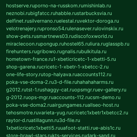
hostserve.ru
porno-na-russkom.ru
mishinlab.ru
neznobi.ru
bigfatcc.ru
habble.ru
starbucksvia.ru
delfinet.ru
silvernano.ru
elestal.ru
vektor-doroga.ru
velotrenajery.ru
pronso54.ru
lenasever.ru
lovinskix.ru
show-pets.ru
smartnews03.ru
discofoxworld.ru
miraclecoon.ru
pongup.ru
hostel65.ru
liura.ru
glasspb.ru
firehunters.ru
gribowo.ru
gnalis.ru
bulkitula.ru
hometown-france.ru
1-xbeticricetc-1-xbetti-5.ru
shop-garena.ru
cricetc-1-xbetr-1-xbetcc-2.ru
one-life-story.ru
top-halyava.ru
accounts112.ru
poka-vse-doma-2.ru
3-d-file.ru
hahahaharms.ru
g2012.ru
tst-1.ru
shaggy-cat.ru
opsmgr.ru
ev-gallery.ru
g-2012.ru
ops-mgr.ru
accounts-112.ru
csm-demo.ru
poka-vse-doma2.ru
airgungames.ru
allseo-host.ru
tehosmotre.ru
varieta-yug.ru
cricetc1xbetr1xbetcc2.ru
raytor-d.ru
atillagunn.ru
3d-file.ru
1xbeticricetc1xbetti5.ru
uafoot-statti.ru
e-abis1c.ru
store-brawl-stars.ru
kts-services.ru
dark-sand.ru