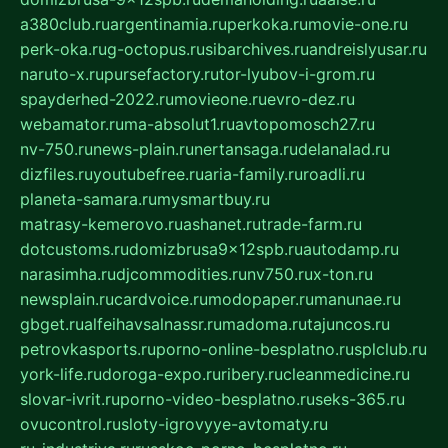
a380club.ru
argentinamia.ru
perkoka.ru
movie-one.ru
perk-oka.ru
g-octopus.ru
sibarchives.ru
andreislyusar.ru
naruto-x.ru
pursefactory.ru
tor-lyubov-i-grom.ru
spayderhed-2022.ru
movieone.ru
evro-dez.ru
webamator.ru
ma-absolut1.ru
avtopomosch27.ru
nv-750.ru
news-plain.ru
nertansaga.ru
delanalad.ru
dizfiles.ru
youtubefree.ru
aria-family.ru
roadli.ru
planeta-samara.ru
mysmartbuy.ru
matrasy-kemerovo.ru
ashanet.ru
trade-farm.ru
dotcustoms.ru
domizbrusa9x12spb.ru
autodamp.ru
narasimha.ru
djcommodities.ru
nv750.ru
x-ton.ru
newsplain.ru
cardvoice.ru
modopaper.ru
manunae.ru
gbget.ru
alfeihavsalnassr.ru
madoma.ru
tajuncos.ru
petrovkasports.ru
porno-online-besplatno.ru
splclub.ru
york-life.ru
doroga-expo.ru
ribery.ru
cleanmedicine.ru
slovar-ivrit.ru
porno-video-besplatno.ru
seks-365.ru
ovucontrol.ru
sloty-igrovyye-avtomaty.ru