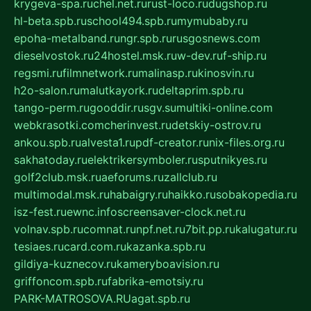
krygeva-spa.ru
chel.net.ru
rust-loco.ru
dugshop.ru
hl-beta.spb.ru
school494.spb.ru
mymubaby.ru
epoha-metalband.ru
ngr.spb.ru
rusgosnews.com
dieselvostok.ru
24hostel.msk.ru
w-dev.ru
f-ship.ru
regsmi.ru
filmnetwork.ru
malinasp.ru
kinosvin.ru
h2o-salon.ru
malutkayork.ru
deltaprim.spb.ru
tango-perm.ru
gooddir.ru
sgv.su
multiki-online.com
webkrasotki.com
cherinvest.ru
detskiy-ostrov.ru
ankou.spb.ru
alvesta1.ru
pdf-creator.ru
nix-files.org.ru
sakhatoday.ru
elektrikersymboler.ru
sputnikyes.ru
golf2club.msk.ru
aeforums.ru
zallclub.ru
multimodal.msk.ru
habaigry.ru
haikko.ru
sobakopedia.ru
isz-fest.ru
ewnc.info
screensaver-clock.net.ru
volnav.spb.ru
comnat.ru
npf.net.ru
7bit.pp.ru
kalugatur.ru
tesiaes.ru
card.com.ru
kazanka.spb.ru
gildiya-kuznecov.ru
kameryboavision.ru
griffoncom.spb.ru
fabrika-emotsiy.ru
PARK-MATROSOVA.RU
agat.spb.ru