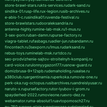
store-brawl-stars.ru
kts-services.ru
dark-sand.ru
sindika-01.ru
sp-life.ru
x-legion.ru
sib-archives.ru
e-abis-1-c.ru
sindika01.ru
venda-festival.ru
store-brawlstars.ru
dooraleksandria.ru
antenna-highly.ru
mine-lab-msk.ru
1-mus.ru
3-sex-porn.ru
ban-damn.ru
purse-factory.ru
viagra-tablet.ru
fasbags.ru
adler-jun.ru
bandamn.ru
fincontech.ru
3sexporn.ru
1mus.ru
darksand.ru
rebus-toys.ru
minelab-msk.ru
rtdco.ru
seo-prodvizhenie-sajtov-stroitelnyh-kompanij.ru
card-voice.ru
rulonnyygazon177.ru
snow-guard.ru
domizbrusa-9x12spb.ru
demaholding.ru
aalse.ru
a380club.ru
argentinamia.ru
perkoka.ru
movie-one.ru
perk-oka.ru
g-octopus.ru
sibarchives.ru
andreislyusar.ru
naruto-x.ru
pursefactory.ru
tor-lyubov-i-grom.ru
spayderhed-2022.ru
movieone.ru
evro-dez.ru
webamator.ru
ma-absolut1.ru
avtopomosch27.ru
nv-750.ru
news-plain.ru
nertansaga.ru
delanalad.ru