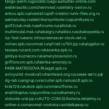
tango-perm.ru
gooddir.ru
sgv.su
multiki-online.com
webkrasotki.com
cherinvest.ru
detskiy-ostrov.ru
ankou.spb.ru
alvesta1.ru
pdf-creator.ru
nix-files.org.ru
sakhatoday.ru
elektrikersymboler.ru
sputnikyes.ru
golf2club.msk.ru
aeforums.ru
zallclub.ru
multimodal.msk.ru
habaigry.ru
haikko.ru
sobakopedia.ru
isz-fest.ru
ewnc.info
screensaver-clock.net.ru
volnav.spb.ru
comnat.ru
npf.net.ru
7bit.pp.ru
kalugatur.ru
tesiaes.ru
card.com.ru
kazanka.spb.ru
gildiya-kuznecov.ru
kameryboavision.ru
griffoncom.spb.ru
fabrika-emotsiy.ru
PARK-MATROSOVA.RU
agat.spb.ru
avtoyurist-moskva1.ru
hardware.org.ru
схема-авто.рф
dg-lab.ru
angrup.ru
recruiter.spb.ru
music8.spb.ru
krsk124.ru
kubok.spb.ru
romanofforex.ru
analitikaplus.ru
spyonline.ru
zosikamery.ru
sloboda-ural.pp.ru
AUTO-COM.SU
hohota.net
alimy.ru
online-z.com
aromat-vostoka.ru
otdelkaexp.ru