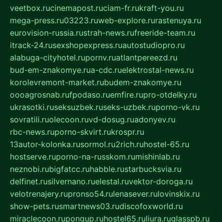
veetbox.ru
cinemapost.ru
ciam-fr.ru
kraft-you.ru
mega-press.ru
03223.ru
web-explore.ru
rastenuya.ru
eurovision-russia.ru
strah-news.ru
freeride-team.ru
itrack-24.ru
sexshopexpress.ru
autostudiopro.ru
alabuga-cityhotel.ru
pornv.ru
atlantpereezd.ru
bud-em-znakomye.ru
a-cdc.ru
elektrostal-news.ru
korolevremont-market.ru
budem-znakomye.ru
oooagrosnab.ru
fpodaso.ru
emfire.ru
pro-otdelky.ru
ukrasotki.ru
seksuzbek.ru
seks-uzbek.ru
porno-vk.ru
sovratili.ru
olecoon.ru
vd-dosug.ru
adonyev.ru
rbc-news.ru
porno-skvirt.ru
krospr.ru
13autor-kolonka.ru
sormol.ru
2rich.ru
hostel-65.ru
hostserve.ru
porno-na-russkom.ru
mishinlab.ru
neznobi.ru
bigfatcc.ru
habble.ru
starbucksvia.ru
delfinet.ru
silvernano.ru
elestal.ru
vektor-doroga.ru
velotrenajery.ru
pronso54.ru
lenasever.ru
lovinskix.ru
show-pets.ru
smartnews03.ru
discofoxworld.ru
miraclecoon.ru
pongup.ru
hostel65.ru
liura.ru
glasspb.ru