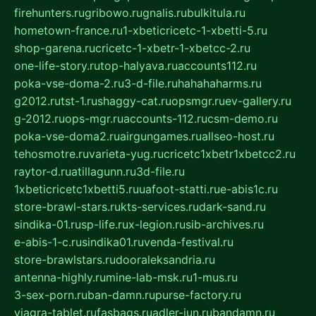
firehunters.ru
gribowo.ru
gnalis.ru
bulkitula.ru
hometown-france.ru
1-xbeticricetc-1-xbetti-5.ru
shop-garena.ru
cricetc-1-xbetr-1-xbetcc-2.ru
one-life-story.ru
top-halyava.ru
accounts112.ru
poka-vse-doma-2.ru
3-d-file.ru
hahahaharms.ru
g2012.ru
tst-1.ru
shaggy-cat.ru
opsmgr.ru
ev-gallery.ru
g-2012.ru
ops-mgr.ru
accounts-112.ru
csm-demo.ru
poka-vse-doma2.ru
airgungames.ru
allseo-host.ru
tehosmotre.ru
varieta-yug.ru
cricetc1xbetr1xbetcc2.ru
raytor-d.ru
atillagunn.ru
3d-file.ru
1xbeticricetc1xbetti5.ru
uafoot-statti.ru
e-abis1c.ru
store-brawl-stars.ru
kts-services.ru
dark-sand.ru
sindika-01.ru
sp-life.ru
x-legion.ru
sib-archives.ru
e-abis-1-c.ru
sindika01.ru
venda-festival.ru
store-brawlstars.ru
dooraleksandria.ru
antenna-highly.ru
mine-lab-msk.ru
1-mus.ru
3-sex-porn.ru
ban-damn.ru
purse-factory.ru
viagra-tablet.ru
fasbags.ru
adler-jun.ru
bandamn.ru