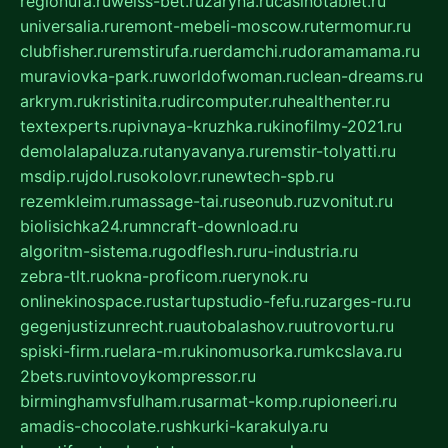
regionufa.ru
weiss-bet.ru
zaryna.ru
casinotablet.ru
universalia.ru
remont-mebeli-moscow.ru
termomur.ru
clubfisher.ru
remstirufa.ru
erdamchi.ru
doramamama.ru
muraviovka-park.ru
worldofwoman.ru
clean-dreams.ru
arkrym.ru
kristinita.ru
dircomputer.ru
healthenter.ru
textexperts.ru
pivnaya-kruzhka.ru
kinofilmy-2021.ru
demolalapaluza.ru
tanyavanya.ru
remstir-tolyatti.ru
msdip.ru
jdol.ru
sokolovr.ru
newtech-spb.ru
rezemkleim.ru
massage-tai.ru
seonub.ru
zvonitut.ru
biolisichka24.ru
mncraft-download.ru
algoritm-sistema.ru
godflesh.ru
ru-industria.ru
zebra-tlt.ru
okna-proficom.ru
erynok.ru
onlinekinospace.ru
startupstudio-fefu.ru
zarges-ru.ru
gegenjustizunrecht.ru
autobalashov.ru
utrovortu.ru
spiski-firm.ru
elara-m.ru
kinomusorka.ru
mkcslava.ru
2bets.ru
vintovoykompressor.ru
birminghamvsfulham.ru
sarmat-komp.ru
pioneeri.ru
amadis-chocolate.ru
shkurki-karakulya.ru