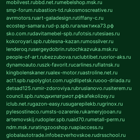
mobilvest.ru
bbd.net.ru
mebelshop.msk.ru
smp-forum.ru
bastion-td.ru
kosmoscreative.ru
avrmotors.ru
art-galadesign.ru
tiffany-c.ru
ecostep-samara.ru
d-p.spb.ru
галактика73.рф
sko.com.ru
davitamebel-spb.ru
fotsis.ru
tesiaes.ru
kokoroyari.spb.ru
blesna-kazan.ru
mossilver.ru
lenderoq.ru
sergeydobrin.ru
tochkazvuka.msk.ru
people-of-art.ru
bezzubova.ru
clubtibet.ru
orior-aks.ru
dynamoauto.ru
szk-favorit.ru
carlines.ru
flatnsk.ru
kingbolenskaner.ru
alex-motor.ru
astroline.net.ru
act1.spb.ru
polyglot.com.ru
gidlipetsk.ru
ooo-driada.ru
detsad125.ru
mir-zdoroviya.ru
bruslanovo.ru
siterem.ru
council.spb.ru
лодкипатриот.рф
kafekolizey.ru
iclub.net.ru
gazon-easy.ru
sugarepilekb.ru
grinox.ru
pylesostineco.ru
msts-ozarenie.ru
kameryjooan.ru
artemovskij.ru
dopler.spb.ru
aid70.ru
metall-perm.ru
ndm.msk.ru
ratingzooshop.ru
apiaccess.ru
globalautotrade.info
bezverhovskoe.ru
drsschool.ru