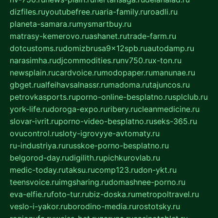
dizfiles.ru
youtubefree.ru
aria-family.ru
roadli.ru
planeta-samara.ru
mysmartbuy.ru
matrasy-kemerovo.ru
ashanet.ru
trade-farm.ru
dotcustoms.ru
domizbrusa9x12spb.ru
autodamp.ru
narasimha.ru
djcommodities.ru
nv750.ru
x-ton.ru
newsplain.ru
cardvoice.ru
modopaper.ru
manunae.ru
gbget.ru
alfeihavsalnassr.ru
madoma.ru
tajuncos.ru
petrovkasports.ru
porno-online-besplatno.ru
splclub.ru
york-life.ru
doroga-expo.ru
ribery.ru
cleanmedicine.ru
slovar-ivrit.ru
porno-video-besplatno.ru
seks-365.ru
ovucontrol.ru
sloty-igrovyye-avtomaty.ru
ru-industriya.ru
russkoe-porno-besplatno.ru
belgorod-day.ru
digilith.ru
pichkurovlab.ru
medic-today.ru
taksu.ru
comp123.ru
don-ykt.ru
teensvoice.ru
imgsharing.ru
domashnee-porno.ru
eva-elfie.ru
foto-tur.ru
biz-doska.ru
metropoltravel.ru
veslo-i-yakor.ru
borodino-media.ru
rostotsky.ru