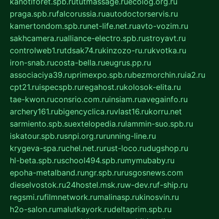
kanotiforet.spb.ru
tutmassage.ru
ecolog.org.ru
praga.spb.ru
falcorussia.ru
autodoctorservis.ru
kamertondom.spb.ru
net-life.net.ru
avto-vozim.ru
sakhcamera.ru
alliance-electro.spb.ru
stroyavt.ru
controlweb1.ru
tdsak74.ru
kinzozo-ru.ru
kvotka.ru
iron-snab.ru
costa-bella.ru
eugrus.pp.ru
associaciya39.ru
primexpo.spb.ru
bezmorchin.ru
ia2.ru
cpt21.ru
ispecspb.ru
regahost.ru
kolosok-elita.ru
tae-kwon.ru
consrio.com.ru
insiam.ru
avegainfo.ru
archery161.ru
bigencyclica.ru
vlast16.ru
korru.net
sarmiento.spb.su
extelopedia.ru
lammin-suo.spb.ru
iskatour.spb.ru
snpi.org.ru
running-line.ru
krygeva-spa.ru
chel.net.ru
rust-loco.ru
dugshop.ru
hl-beta.spb.ru
school494.spb.ru
mymubaby.ru
epoha-metalband.ru
ngr.spb.ru
rusgosnews.com
dieselvostok.ru
24hostel.msk.ru
w-dev.ru
f-ship.ru
regsmi.ru
filmnetwork.ru
malinasp.ru
kinosvin.ru
h2o-salon.ru
malutkayork.ru
deltaprim.spb.ru