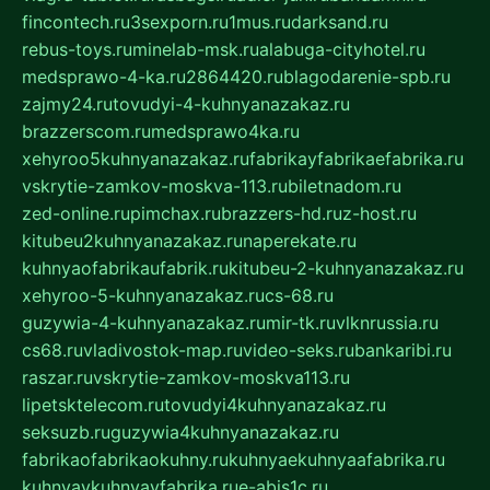
fincontech.ru
3sexporn.ru
1mus.ru
darksand.ru
rebus-toys.ru
minelab-msk.ru
alabuga-cityhotel.ru
medsprawo-4-ka.ru
2864420.ru
blagodarenie-spb.ru
zajmy24.ru
tovudyi-4-kuhnyanazakaz.ru
brazzerscom.ru
medsprawo4ka.ru
xehyroo5kuhnyanazakaz.ru
fabrikayfabrikaefabrika.ru
vskrytie-zamkov-moskva-113.ru
biletnadom.ru
zed-online.ru
pimchax.ru
brazzers-hd.ru
z-host.ru
kitubeu2kuhnyanazakaz.ru
naperekate.ru
kuhnyaofabrikaufabrik.ru
kitubeu-2-kuhnyanazakaz.ru
xehyroo-5-kuhnyanazakaz.ru
cs-68.ru
guzywia-4-kuhnyanazakaz.ru
mir-tk.ru
vlknrussia.ru
cs68.ru
vladivostok-map.ru
video-seks.ru
bankaribi.ru
raszar.ru
vskrytie-zamkov-moskva113.ru
lipetsktelecom.ru
tovudyi4kuhnyanazakaz.ru
seksuzb.ru
guzywia4kuhnyanazakaz.ru
fabrikaofabrikaokuhny.ru
kuhnyaekuhnyaafabrika.ru
kuhnyaykuhnyayfabrika.ru
e-abis1c.ru