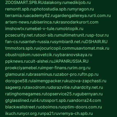
ZOOSMART.SPB.RU
dalakony.ru
medikijob.ru
remontt.spb.ru
photostudia.spb.ru
myragon.ru
terramia.ru
academy62.ru
gardengallereya.ru
rti.com.ru
artem-news.ru
biserinca.ru
krasnodarkurort.com
imshowtv.ru
mebel-v-tule.ru
mobtopik.ru
pcsecurity.net.ru
tool-sib.ru
multimetrunit.ru
sp-tour.ru
fan-cs.ru
santeh-russia.ru
symbian9.net.ru
DSHAIR.RU
tmmotors.spb.ru
xjocuricopii.com
musavtomat.msk.ru
obustrojdom.ru
sovetcik.ru
ybaranovskaya.ru
ppknews.ru
cult-alshei.ru
JAPANRUSSIA.RU
proekciyamebel.ru
imper-finans.ru
rim.org.ru
glamourai.ru
brassminus.ru
zabor-pro.ru
ftn.pp.ru
dorogoe58.ru
laimengpacker.ru
kuzova-zapchasti.ru
sageerp.ru
taxodrom.ru
dsrazvitie.ru
hardcity.net.ru
ratinghomegames.ru
topservice25.ru
gubernyan.ru
gtglasslined.ru
ii4.ru
tssport.spb.ru
andorra24.com
blackwallstreet.ru
oboimos.ru
optim-doors.com.ru
ikuch.ru
nycr.org.ru
npa21.ru
vremya-ch.spb.ru