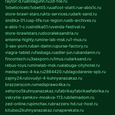
raytor-d.ru
atillagunn.ru
3d-file.ru
1xbeticricetc1xbetti5.ru
uafoot-statti.ru
e-abis1c.ru
store-brawl-stars.ru
kts-services.ru
dark-sand.ru
sindika-01.ru
sp-life.ru
x-legion.ru
sib-archives.ru
e-abis-1-c.ru
sindika01.ru
venda-festival.ru
store-brawlstars.ru
dooraleksandria.ru
antenna-highly.ru
mine-lab-msk.ru
1-mus.ru
3-sex-porn.ru
ban-damn.ru
purse-factory.ru
viagra-tablet.ru
fasbags.ru
adler-jun.ru
bandamn.ru
fincontech.ru
3sexporn.ru
1mus.ru
darksand.ru
rebus-toys.ru
minelab-msk.ru
alabuga-cityhotel.ru
medsprawo-4-ka.ru
2864420.ru
blagodarenie-spb.ru
zajmy24.ru
tovudyi-4-kuhnyanazakaz.ru
brazzerscom.ru
medsprawo4ka.ru
xehyroo5kuhnyanazakaz.ru
fabrikayfabrikaefabrika.ru
vskrytie-zamkov-moskva-113.ru
biletnadom.ru
zed-online.ru
pimchax.ru
brazzers-hd.ru
z-host.ru
kitubeu2kuhnyanazakaz.ru
naperekate.ru