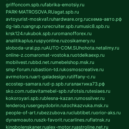
griffoncom.spb.ru
fabrika-emotsiy.ru
PARK-MATROSOVA.RU
agat.spb.ru
avtoyurist-moskva1.ru
hardware.org.ru
схема-авто.рф
dg-lab.ru
angrup.ru
recruiter.spb.ru
music8.spb.ru
krsk124.ru
kubok.spb.ru
romanofforex.ru
analitikaplus.ru
spyonline.ru
zosikamery.ru
sloboda-ural.pp.ru
AUTO-COM.SU
hohota.net
alimy.ru
online-z.com
aromat-vostoka.ru
otdelkaexp.ru
mobilvest.ru
bbd.net.ru
mebelshop.msk.ru
smp-forum.ru
bastion-td.ru
kosmoscreative.ru
avrmotors.ru
art-galadesign.ru
tiffany-c.ru
ecostep-samara.ru
d-p.spb.ru
галактика73.рф
sko.com.ru
davitamebel-spb.ru
fotsis.ru
tesiaes.ru
kokoroyari.spb.ru
blesna-kazan.ru
mossilver.ru
lenderoq.ru
sergeydobrin.ru
tochkazvuka.msk.ru
people-of-art.ru
bezzubova.ru
clubtibet.ru
orior-aks.ru
dynamoauto.ru
szk-favorit.ru
carlines.ru
flatnsk.ru
kingbolenskaner.ru
alex-motor.ru
astroline.net.ru