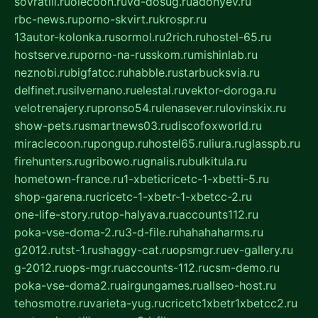
sovratili.ru
olecoon.ru
vd-dosug.ru
adonyev.ru
rbc-news.ru
porno-skvirt.ru
krospr.ru
13autor-kolonka.ru
sormol.ru
2rich.ru
hostel-65.ru
hostserve.ru
porno-na-russkom.ru
mishinlab.ru
neznobi.ru
bigfatcc.ru
habble.ru
starbucksvia.ru
delfinet.ru
silvernano.ru
elestal.ru
vektor-doroga.ru
velotrenajery.ru
pronso54.ru
lenasever.ru
lovinskix.ru
show-pets.ru
smartnews03.ru
discofoxworld.ru
miraclecoon.ru
pongup.ru
hostel65.ru
liura.ru
glasspb.ru
firehunters.ru
gribowo.ru
gnalis.ru
bulkitula.ru
hometown-france.ru
1-xbeticricetc-1-xbetti-5.ru
shop-garena.ru
cricetc-1-xbetr-1-xbetcc-2.ru
one-life-story.ru
top-halyava.ru
accounts112.ru
poka-vse-doma-2.ru
3-d-file.ru
hahahaharms.ru
g2012.ru
tst-1.ru
shaggy-cat.ru
opsmgr.ru
ev-gallery.ru
g-2012.ru
ops-mgr.ru
accounts-112.ru
csm-demo.ru
poka-vse-doma2.ru
airgungames.ru
allseo-host.ru
tehosmotre.ru
varieta-yug.ru
cricetc1xbetr1xbetcc2.ru