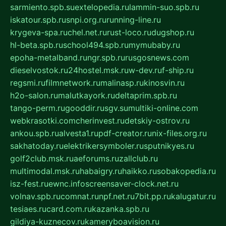
sarmiento.spb.su
extelopedia.ru
lammin-suo.spb.ru
iskatour.spb.ru
snpi.org.ru
running-line.ru
krygeva-spa.ru
chel.net.ru
rust-loco.ru
dugshop.ru
hl-beta.spb.ru
school494.spb.ru
mymubaby.ru
epoha-metalband.ru
ngr.spb.ru
rusgosnews.com
dieselvostok.ru
24hostel.msk.ru
w-dev.ru
f-ship.ru
regsmi.ru
filmnetwork.ru
malinasp.ru
kinosvin.ru
h2o-salon.ru
malutkayork.ru
deltaprim.spb.ru
tango-perm.ru
gooddir.ru
sgv.su
multiki-online.com
webkrasotki.com
cherinvest.ru
detskiy-ostrov.ru
ankou.spb.ru
alvesta1.ru
pdf-creator.ru
nix-files.org.ru
sakhatoday.ru
elektrikersymboler.ru
sputnikyes.ru
golf2club.msk.ru
aeforums.ru
zallclub.ru
multimodal.msk.ru
habaigry.ru
haikko.ru
sobakopedia.ru
isz-fest.ru
ewnc.info
screensaver-clock.net.ru
volnav.spb.ru
comnat.ru
npf.net.ru
7bit.pp.ru
kalugatur.ru
tesiaes.ru
card.com.ru
kazanka.spb.ru
gildiya-kuznecov.ru
kameryboavision.ru