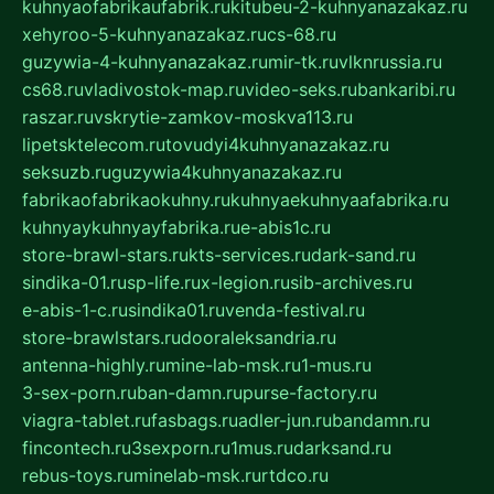
kuhnyaofabrikaufabrik.ru
kitubeu-2-kuhnyanazakaz.ru
xehyroo-5-kuhnyanazakaz.ru
cs-68.ru
guzywia-4-kuhnyanazakaz.ru
mir-tk.ru
vlknrussia.ru
cs68.ru
vladivostok-map.ru
video-seks.ru
bankaribi.ru
raszar.ru
vskrytie-zamkov-moskva113.ru
lipetsktelecom.ru
tovudyi4kuhnyanazakaz.ru
seksuzb.ru
guzywia4kuhnyanazakaz.ru
fabrikaofabrikaokuhny.ru
kuhnyaekuhnyaafabrika.ru
kuhnyaykuhnyayfabrika.ru
e-abis1c.ru
store-brawl-stars.ru
kts-services.ru
dark-sand.ru
sindika-01.ru
sp-life.ru
x-legion.ru
sib-archives.ru
e-abis-1-c.ru
sindika01.ru
venda-festival.ru
store-brawlstars.ru
dooraleksandria.ru
antenna-highly.ru
mine-lab-msk.ru
1-mus.ru
3-sex-porn.ru
ban-damn.ru
purse-factory.ru
viagra-tablet.ru
fasbags.ru
adler-jun.ru
bandamn.ru
fincontech.ru
3sexporn.ru
1mus.ru
darksand.ru
rebus-toys.ru
minelab-msk.ru
rtdco.ru