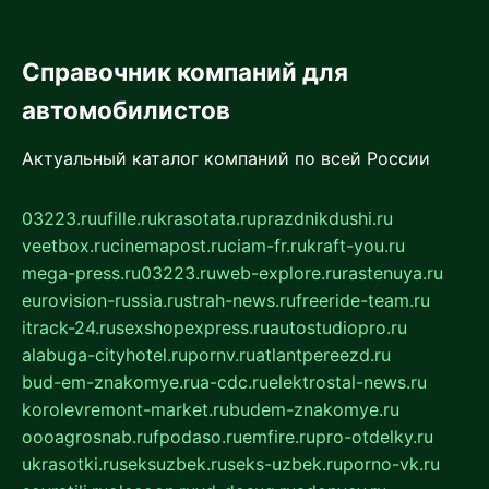
Справочник компаний для
автомобилистов
Актуальный каталог компаний по всей России
03223.ru
ufille.ru
krasotata.ru
prazdnikdushi.ru
veetbox.ru
cinemapost.ru
ciam-fr.ru
kraft-you.ru
mega-press.ru
03223.ru
web-explore.ru
rastenuya.ru
eurovision-russia.ru
strah-news.ru
freeride-team.ru
itrack-24.ru
sexshopexpress.ru
autostudiopro.ru
alabuga-cityhotel.ru
pornv.ru
atlantpereezd.ru
bud-em-znakomye.ru
a-cdc.ru
elektrostal-news.ru
korolevremont-market.ru
budem-znakomye.ru
oooagrosnab.ru
fpodaso.ru
emfire.ru
pro-otdelky.ru
ukrasotki.ru
seksuzbek.ru
seks-uzbek.ru
porno-vk.ru