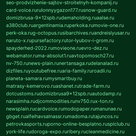
seo-prodvizhenie-sajtov-stroitelnyh-kompanij.ru
card-voice.ru
rulonnyygazon177.ru
snow-guard.ru
domizbrusa-9x12spb.ru
demaholding.ru
aalse.ru
a380club.ru
argentinamia.ru
perkoka.ru
movie-one.ru
perk-oka.ru
g-octopus.ru
sibarchives.ru
andreislyusar.ru
naruto-x.ru
pursefactory.ru
tor-lyubov-i-grom.ru
spayderhed-2022.ru
movieone.ru
evro-dez.ru
webamator.ru
ma-absolut1.ru
avtopomosch27.ru
nv-750.ru
news-plain.ru
nertansaga.ru
delanalad.ru
dizfiles.ru
youtubefree.ru
aria-family.ru
roadli.ru
planeta-samara.ru
mysmartbuy.ru
matrasy-kemerovo.ru
ashanet.ru
trade-farm.ru
dotcustoms.ru
domizbrusa9x12spb.ru
autodamp.ru
narasimha.ru
djcommodities.ru
nv750.ru
x-ton.ru
newsplain.ru
cardvoice.ru
modopaper.ru
manunae.ru
gbget.ru
alfeihavsalnassr.ru
madoma.ru
tajuncos.ru
petrovkasports.ru
porno-online-besplatno.ru
splclub.ru
york-life.ru
doroga-expo.ru
ribery.ru
cleanmedicine.ru