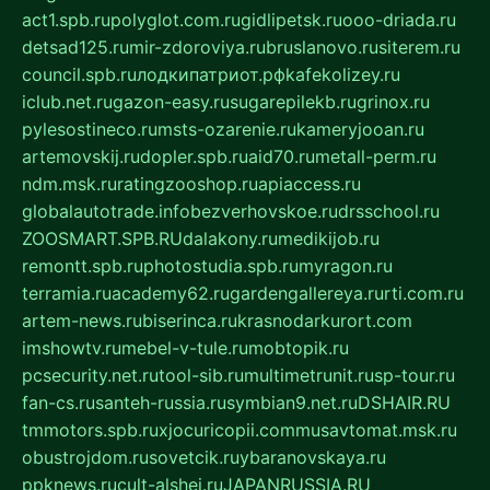
act1.spb.ru
polyglot.com.ru
gidlipetsk.ru
ooo-driada.ru
detsad125.ru
mir-zdoroviya.ru
bruslanovo.ru
siterem.ru
council.spb.ru
лодкипатриот.рф
kafekolizey.ru
iclub.net.ru
gazon-easy.ru
sugarepilekb.ru
grinox.ru
pylesostineco.ru
msts-ozarenie.ru
kameryjooan.ru
artemovskij.ru
dopler.spb.ru
aid70.ru
metall-perm.ru
ndm.msk.ru
ratingzooshop.ru
apiaccess.ru
globalautotrade.info
bezverhovskoe.ru
drsschool.ru
ZOOSMART.SPB.RU
dalakony.ru
medikijob.ru
remontt.spb.ru
photostudia.spb.ru
myragon.ru
terramia.ru
academy62.ru
gardengallereya.ru
rti.com.ru
artem-news.ru
biserinca.ru
krasnodarkurort.com
imshowtv.ru
mebel-v-tule.ru
mobtopik.ru
pcsecurity.net.ru
tool-sib.ru
multimetrunit.ru
sp-tour.ru
fan-cs.ru
santeh-russia.ru
symbian9.net.ru
DSHAIR.RU
tmmotors.spb.ru
xjocuricopii.com
musavtomat.msk.ru
obustrojdom.ru
sovetcik.ru
ybaranovskaya.ru
ppknews.ru
cult-alshei.ru
JAPANRUSSIA.RU