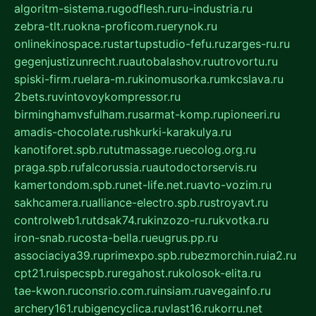
algoritm-sistema.ru
godflesh.ru
ru-industria.ru
zebra-tlt.ru
okna-proficom.ru
erynok.ru
onlinekinospace.ru
startupstudio-fefu.ru
zarges-ru.ru
gegenjustizunrecht.ru
autobalashov.ru
utrovortu.ru
spiski-firm.ru
elara-m.ru
kinomusorka.ru
mkcslava.ru
2bets.ru
vintovoykompressor.ru
birminghamvsfulham.ru
sarmat-komp.ru
pioneeri.ru
amadis-chocolate.ru
shkurki-karakulya.ru
kanotiforet.spb.ru
tutmassage.ru
ecolog.org.ru
praga.spb.ru
falcorussia.ru
autodoctorservis.ru
kamertondom.spb.ru
net-life.net.ru
avto-vozim.ru
sakhcamera.ru
alliance-electro.spb.ru
stroyavt.ru
controlweb1.ru
tdsak74.ru
kinzozo-ru.ru
kvotka.ru
iron-snab.ru
costa-bella.ru
eugrus.pp.ru
associaciya39.ru
primexpo.spb.ru
bezmorchin.ru
ia2.ru
cpt21.ru
ispecspb.ru
regahost.ru
kolosok-elita.ru
tae-kwon.ru
consrio.com.ru
insiam.ru
avegainfo.ru
archery161.ru
bigencyclica.ru
vlast16.ru
korru.net