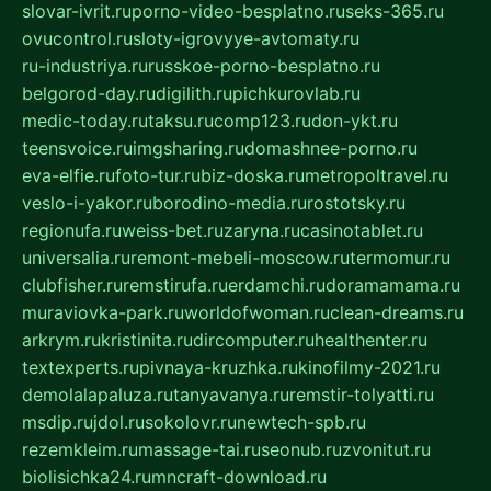
slovar-ivrit.ru
porno-video-besplatno.ru
seks-365.ru
ovucontrol.ru
sloty-igrovyye-avtomaty.ru
ru-industriya.ru
russkoe-porno-besplatno.ru
belgorod-day.ru
digilith.ru
pichkurovlab.ru
medic-today.ru
taksu.ru
comp123.ru
don-ykt.ru
teensvoice.ru
imgsharing.ru
domashnee-porno.ru
eva-elfie.ru
foto-tur.ru
biz-doska.ru
metropoltravel.ru
veslo-i-yakor.ru
borodino-media.ru
rostotsky.ru
regionufa.ru
weiss-bet.ru
zaryna.ru
casinotablet.ru
universalia.ru
remont-mebeli-moscow.ru
termomur.ru
clubfisher.ru
remstirufa.ru
erdamchi.ru
doramamama.ru
muraviovka-park.ru
worldofwoman.ru
clean-dreams.ru
arkrym.ru
kristinita.ru
dircomputer.ru
healthenter.ru
textexperts.ru
pivnaya-kruzhka.ru
kinofilmy-2021.ru
demolalapaluza.ru
tanyavanya.ru
remstir-tolyatti.ru
msdip.ru
jdol.ru
sokolovr.ru
newtech-spb.ru
rezemkleim.ru
massage-tai.ru
seonub.ru
zvonitut.ru
biolisichka24.ru
mncraft-download.ru