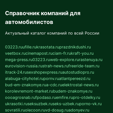
Справочник компаний для
автомобилистов
Актуальный каталог компаний по всей России
03223.ru
ufille.ru
krasotata.ru
prazdnikdushi.ru
veetbox.ru
cinemapost.ru
ciam-fr.ru
kraft-you.ru
mega-press.ru
03223.ru
web-explore.ru
rastenuya.ru
eurovision-russia.ru
strah-news.ru
freeride-team.ru
itrack-24.ru
sexshopexpress.ru
autostudiopro.ru
alabuga-cityhotel.ru
pornv.ru
atlantpereezd.ru
bud-em-znakomye.ru
a-cdc.ru
elektrostal-news.ru
korolevremont-market.ru
budem-znakomye.ru
oooagrosnab.ru
fpodaso.ru
emfire.ru
pro-otdelky.ru
ukrasotki.ru
seksuzbek.ru
seks-uzbek.ru
porno-vk.ru
sovratili.ru
olecoon.ru
vd-dosug.ru
adonyev.ru