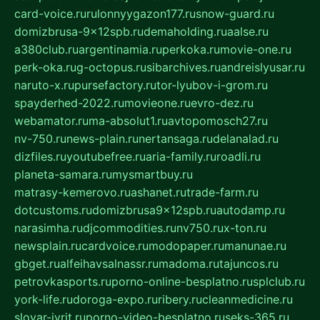
card-voice.ru
rulonnyygazon177.ru
snow-guard.ru
domizbrusa-9x12spb.ru
demaholding.ru
aalse.ru
a380club.ru
argentinamia.ru
perkoka.ru
movie-one.ru
perk-oka.ru
g-octopus.ru
sibarchives.ru
andreislyusar.ru
naruto-x.ru
pursefactory.ru
tor-lyubov-i-grom.ru
spayderhed-2022.ru
movieone.ru
evro-dez.ru
webamator.ru
ma-absolut1.ru
avtopomosch27.ru
nv-750.ru
news-plain.ru
nertansaga.ru
delanalad.ru
dizfiles.ru
youtubefree.ru
aria-family.ru
roadli.ru
planeta-samara.ru
mysmartbuy.ru
matrasy-kemerovo.ru
ashanet.ru
trade-farm.ru
dotcustoms.ru
domizbrusa9x12spb.ru
autodamp.ru
narasimha.ru
djcommodities.ru
nv750.ru
x-ton.ru
newsplain.ru
cardvoice.ru
modopaper.ru
manunae.ru
gbget.ru
alfeihavsalnassr.ru
madoma.ru
tajuncos.ru
petrovkasports.ru
porno-online-besplatno.ru
splclub.ru
york-life.ru
doroga-expo.ru
ribery.ru
cleanmedicine.ru
slovar-ivrit.ru
porno-video-besplatno.ru
seks-365.ru