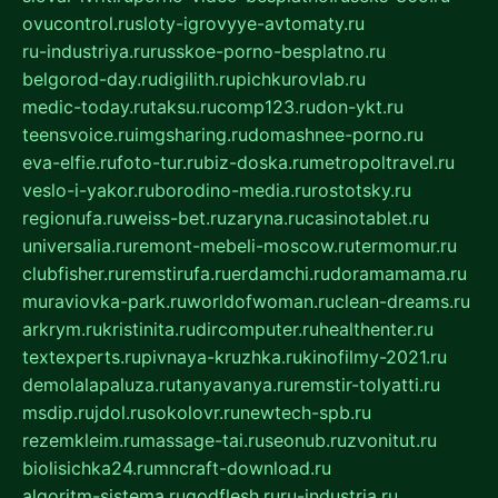
ovucontrol.ru
sloty-igrovyye-avtomaty.ru
ru-industriya.ru
russkoe-porno-besplatno.ru
belgorod-day.ru
digilith.ru
pichkurovlab.ru
medic-today.ru
taksu.ru
comp123.ru
don-ykt.ru
teensvoice.ru
imgsharing.ru
domashnee-porno.ru
eva-elfie.ru
foto-tur.ru
biz-doska.ru
metropoltravel.ru
veslo-i-yakor.ru
borodino-media.ru
rostotsky.ru
regionufa.ru
weiss-bet.ru
zaryna.ru
casinotablet.ru
universalia.ru
remont-mebeli-moscow.ru
termomur.ru
clubfisher.ru
remstirufa.ru
erdamchi.ru
doramamama.ru
muraviovka-park.ru
worldofwoman.ru
clean-dreams.ru
arkrym.ru
kristinita.ru
dircomputer.ru
healthenter.ru
textexperts.ru
pivnaya-kruzhka.ru
kinofilmy-2021.ru
demolalapaluza.ru
tanyavanya.ru
remstir-tolyatti.ru
msdip.ru
jdol.ru
sokolovr.ru
newtech-spb.ru
rezemkleim.ru
massage-tai.ru
seonub.ru
zvonitut.ru
biolisichka24.ru
mncraft-download.ru
algoritm-sistema.ru
godflesh.ru
ru-industria.ru