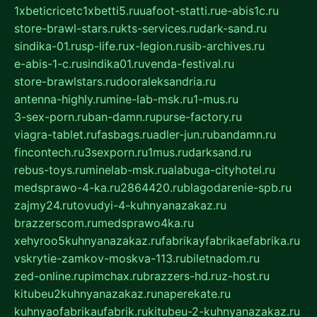
1xbeticricetc1xbetti5.ru
uafoot-statti.ru
e-abis1c.ru
store-brawl-stars.ru
kts-services.ru
dark-sand.ru
sindika-01.ru
sp-life.ru
x-legion.ru
sib-archives.ru
e-abis-1-c.ru
sindika01.ru
venda-festival.ru
store-brawlstars.ru
dooraleksandria.ru
antenna-highly.ru
mine-lab-msk.ru
1-mus.ru
3-sex-porn.ru
ban-damn.ru
purse-factory.ru
viagra-tablet.ru
fasbags.ru
adler-jun.ru
bandamn.ru
fincontech.ru
3sexporn.ru
1mus.ru
darksand.ru
rebus-toys.ru
minelab-msk.ru
alabuga-cityhotel.ru
medsprawo-4-ka.ru
2864420.ru
blagodarenie-spb.ru
zajmy24.ru
tovudyi-4-kuhnyanazakaz.ru
brazzerscom.ru
medsprawo4ka.ru
xehyroo5kuhnyanazakaz.ru
fabrikayfabrikaefabrika.ru
vskrytie-zamkov-moskva-113.ru
biletnadom.ru
zed-online.ru
pimchax.ru
brazzers-hd.ru
z-host.ru
kitubeu2kuhnyanazakaz.ru
naperekate.ru
kuhnyaofabrikaufabrik.ru
kitubeu-2-kuhnyanazakaz.ru