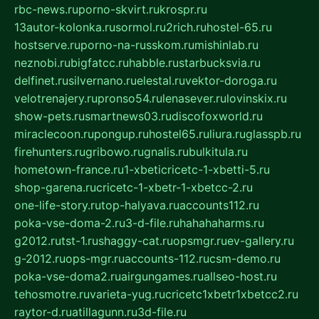
rbc-news.ru
porno-skvirt.ru
krospr.ru
13autor-kolonka.ru
sormol.ru
2rich.ru
hostel-65.ru
hostserve.ru
porno-na-russkom.ru
mishinlab.ru
neznobi.ru
bigfatcc.ru
habble.ru
starbucksvia.ru
delfinet.ru
silvernano.ru
elestal.ru
vektor-doroga.ru
velotrenajery.ru
pronso54.ru
lenasever.ru
lovinskix.ru
show-pets.ru
smartnews03.ru
discofoxworld.ru
miraclecoon.ru
pongup.ru
hostel65.ru
liura.ru
glasspb.ru
firehunters.ru
gribowo.ru
gnalis.ru
bulkitula.ru
hometown-france.ru
1-xbeticricetc-1-xbetti-5.ru
shop-garena.ru
cricetc-1-xbetr-1-xbetcc-2.ru
one-life-story.ru
top-halyava.ru
accounts112.ru
poka-vse-doma-2.ru
3-d-file.ru
hahahaharms.ru
g2012.ru
tst-1.ru
shaggy-cat.ru
opsmgr.ru
ev-gallery.ru
g-2012.ru
ops-mgr.ru
accounts-112.ru
csm-demo.ru
poka-vse-doma2.ru
airgungames.ru
allseo-host.ru
tehosmotre.ru
varieta-yug.ru
cricetc1xbetr1xbetcc2.ru
raytor-d.ru
atillagunn.ru
3d-file.ru