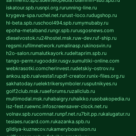
iskatour.spb.ru
snpi.org.ru
running-line.ru
krygeva-spa.ru
chel.net.ru
rust-loco.ru
dugshop.ru
hl-beta.spb.ru
school494.spb.ru
mymubaby.ru
epoha-metalband.ru
ngr.spb.ru
rusgosnews.com
dieselvostok.ru
24hostel.msk.ru
w-dev.ru
f-ship.ru
regsmi.ru
filmnetwork.ru
malinasp.ru
kinosvin.ru
h2o-salon.ru
malutkayork.ru
deltaprim.spb.ru
tango-perm.ru
gooddir.ru
sgv.su
multiki-online.com
webkrasotki.com
cherinvest.ru
detskiy-ostrov.ru
ankou.spb.ru
alvesta1.ru
pdf-creator.ru
nix-files.org.ru
sakhatoday.ru
elektrikersymboler.ru
sputnikyes.ru
golf2club.msk.ru
aeforums.ru
zallclub.ru
multimodal.msk.ru
habaigry.ru
haikko.ru
sobakopedia.ru
isz-fest.ru
ewnc.info
screensaver-clock.net.ru
volnav.spb.ru
comnat.ru
npf.net.ru
7bit.pp.ru
kalugatur.ru
tesiaes.ru
card.com.ru
kazanka.spb.ru
gildiya-kuznecov.ru
kameryboavision.ru