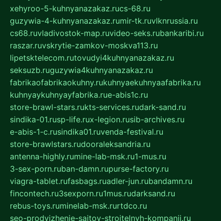
xehyroo-5-kuhnyanazakaz.ru
cs-68.ru
guzywia-4-kuhnyanazakaz.ru
mir-tk.ru
vlknrussia.ru
cs68.ru
vladivostok-map.ru
video-seks.ru
bankaribi.ru
raszar.ru
vskrytie-zamkov-moskva113.ru
lipetsktelecom.ru
tovudyi4kuhnyanazakaz.ru
seksuzb.ru
guzywia4kuhnyanazakaz.ru
fabrikaofabrikaokuhny.ru
kuhnyaekuhnyaafabrika.ru
kuhnyaykuhnyayfabrika.ru
e-abis1c.ru
store-brawl-stars.ru
kts-services.ru
dark-sand.ru
sindika-01.ru
sp-life.ru
x-legion.ru
sib-archives.ru
e-abis-1-c.ru
sindika01.ru
venda-festival.ru
store-brawlstars.ru
dooraleksandria.ru
antenna-highly.ru
mine-lab-msk.ru
1-mus.ru
3-sex-porn.ru
ban-damn.ru
purse-factory.ru
viagra-tablet.ru
fasbags.ru
adler-jun.ru
bandamn.ru
fincontech.ru
3sexporn.ru
1mus.ru
darksand.ru
rebus-toys.ru
minelab-msk.ru
rtdco.ru
seo-prodvizhenie-sajtov-stroitelnyh-kompanij.ru