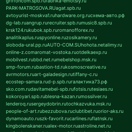
griffoncom.spb.ru
fabrika-emotsiy.ru
PARK-MATROSOVA.RU
agat.spb.ru
avtoyurist-moskva1.ru
hardware.org.ru
схема-авто.рф
dg-lab.ru
angrup.ru
recruiter.spb.ru
music8.spb.ru
krsk124.ru
kubok.spb.ru
romanofforex.ru
analitikaplus.ru
spyonline.ru
zosikamery.ru
sloboda-ural.pp.ru
AUTO-COM.SU
hohota.net
alimy.ru
online-z.com
aromat-vostoka.ru
otdelkaexp.ru
mobilvest.ru
bbd.net.ru
mebelshop.msk.ru
smp-forum.ru
bastion-td.ru
kosmoscreative.ru
avrmotors.ru
art-galadesign.ru
tiffany-c.ru
ecostep-samara.ru
d-p.spb.ru
галактика73.рф
sko.com.ru
davitamebel-spb.ru
fotsis.ru
tesiaes.ru
kokoroyari.spb.ru
blesna-kazan.ru
mossilver.ru
lenderoq.ru
sergeydobrin.ru
tochkazvuka.msk.ru
people-of-art.ru
bezzubova.ru
clubtibet.ru
orior-aks.ru
dynamoauto.ru
szk-favorit.ru
carlines.ru
flatnsk.ru
kingbolenskaner.ru
alex-motor.ru
astroline.net.ru