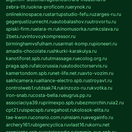
zebra-tlt.ru
okna-proficom.ru
erynok.ru
onlinekinospace.ru
startupstudio-fefu.ru
zarges-ru.ru
gegenjustizunrecht.ru
autobalashov.ru
utrovortu.ru
spiski-firm.ru
elara-m.ru
kinomusorka.ru
mkcslava.ru
2bets.ru
vintovoykompressor.ru
birminghamvsfulham.ru
sarmat-komp.ru
pioneeri.ru
amadis-chocolate.ru
shkurki-karakulya.ru
kanotiforet.spb.ru
tutmassage.ru
ecolog.org.ru
praga.spb.ru
falcorussia.ru
autodoctorservis.ru
kamertondom.spb.ru
net-life.net.ru
avto-vozim.ru
sakhcamera.ru
alliance-electro.spb.ru
stroyavt.ru
controlweb1.ru
tdsak74.ru
kinzozo-ru.ru
kvotka.ru
iron-snab.ru
costa-bella.ru
eugrus.pp.ru
associaciya39.ru
primexpo.spb.ru
bezmorchin.ru
ia2.ru
cpt21.ru
ispecspb.ru
regahost.ru
kolosok-elita.ru
tae-kwon.ru
consrio.com.ru
insiam.ru
avegainfo.ru
archery161.ru
bigencyclica.ru
vlast16.ru
korru.net
sarmiento.spb.su
extelopedia.ru
lammin-suo.spb.ru