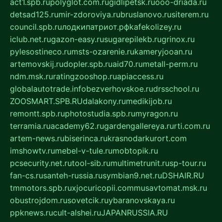
act1.spb.ru
polyglot.com.ru
gidlipetsk.ru
ooo-driada.ru
detsad125.ru
mir-zdoroviya.ru
bruslanovo.ru
siterem.ru
council.spb.ru
лодкипатриот.рф
kafekolizey.ru
iclub.net.ru
gazon-easy.ru
sugarepilekb.ru
grinox.ru
pylesostineco.ru
msts-ozarenie.ru
kameryjooan.ru
artemovskij.ru
dopler.spb.ru
aid70.ru
metall-perm.ru
ndm.msk.ru
ratingzooshop.ru
apiaccess.ru
globalautotrade.info
bezverhovskoe.ru
drsschool.ru
ZOOSMART.SPB.RU
dalakony.ru
medikijob.ru
remontt.spb.ru
photostudia.spb.ru
myragon.ru
terramia.ru
academy62.ru
gardengallereya.ru
rti.com.ru
artem-news.ru
biserinca.ru
krasnodarkurort.com
imshowtv.ru
mebel-v-tule.ru
mobtopik.ru
pcsecurity.net.ru
tool-sib.ru
multimetrunit.ru
sp-tour.ru
fan-cs.ru
santeh-russia.ru
symbian9.net.ru
DSHAIR.RU
tmmotors.spb.ru
xjocuricopii.com
musavtomat.msk.ru
obustrojdom.ru
sovetcik.ru
ybaranovskaya.ru
ppknews.ru
cult-alshei.ru
JAPANRUSSIA.RU