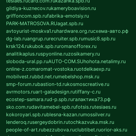
tesiaes.ru
card.com.ru
kazanka.spb.ru
gildiya-kuznecov.ru
kameryboavision.ru
griffoncom.spb.ru
fabrika-emotsiy.ru
PARK-MATROSOVA.RU
agat.spb.ru
avtoyurist-moskva1.ru
hardware.org.ru
схема-авто.рф
dg-lab.ru
angrup.ru
recruiter.spb.ru
music8.spb.ru
krsk124.ru
kubok.spb.ru
romanofforex.ru
analitikaplus.ru
spyonline.ru
zosikamery.ru
sloboda-ural.pp.ru
AUTO-COM.SU
hohota.net
alimy.ru
online-z.com
aromat-vostoka.ru
otdelkaexp.ru
mobilvest.ru
bbd.net.ru
mebelshop.msk.ru
smp-forum.ru
bastion-td.ru
kosmoscreative.ru
avrmotors.ru
art-galadesign.ru
tiffany-c.ru
ecostep-samara.ru
d-p.spb.ru
галактика73.рф
sko.com.ru
davitamebel-spb.ru
fotsis.ru
tesiaes.ru
kokoroyari.spb.ru
blesna-kazan.ru
mossilver.ru
lenderoq.ru
sergeydobrin.ru
tochkazvuka.msk.ru
people-of-art.ru
bezzubova.ru
clubtibet.ru
orior-aks.ru