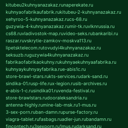
kitubeu2kuhnyanazakaz.ru
naperekate.ru
kuhnyaofabrikaufabrik.ru
kitubeu-2-kuhnyanazakaz.ru
xehyroo-5-kuhnyanazakaz.ru
cs-68.ru
guzywia-4-kuhnyanazakaz.ru
mir-tk.ru
vlknrussia.ru
cs68.ru
vladivostok-map.ru
video-seks.ru
bankaribi.ru
raszar.ru
vskrytie-zamkov-moskva113.ru
lipetsktelecom.ru
tovudyi4kuhnyanazakaz.ru
seksuzb.ru
guzywia4kuhnyanazakaz.ru
fabrikaofabrikaokuhny.ru
kuhnyaekuhnyaafabrika.ru
kuhnyaykuhnyayfabrika.ru
e-abis1c.ru
store-brawl-stars.ru
kts-services.ru
dark-sand.ru
sindika-01.ru
sp-life.ru
x-legion.ru
sib-archives.ru
e-abis-1-c.ru
sindika01.ru
venda-festival.ru
store-brawlstars.ru
dooraleksandria.ru
antenna-highly.ru
mine-lab-msk.ru
1-mus.ru
3-sex-porn.ru
ban-damn.ru
purse-factory.ru
viagra-tablet.ru
fasbags.ru
adler-jun.ru
bandamn.ru
fincontech.ru
3sexporn.ru
1mus.ru
darksand.ru