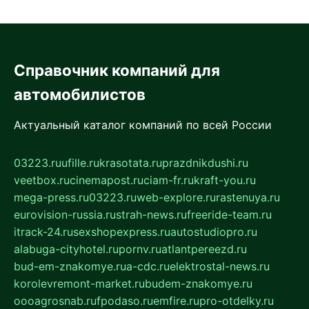
Справочник компаний для
автомобилистов
Актуальный каталог компаний по всей России
03223.ru
ufille.ru
krasotata.ru
prazdnikdushi.ru
veetbox.ru
cinemapost.ru
ciam-fr.ru
kraft-you.ru
mega-press.ru
03223.ru
web-explore.ru
rastenuya.ru
eurovision-russia.ru
strah-news.ru
freeride-team.ru
itrack-24.ru
sexshopexpress.ru
autostudiopro.ru
alabuga-cityhotel.ru
pornv.ru
atlantpereezd.ru
bud-em-znakomye.ru
a-cdc.ru
elektrostal-news.ru
korolevremont-market.ru
budem-znakomye.ru
oooagrosnab.ru
fpodaso.ru
emfire.ru
pro-otdelky.ru