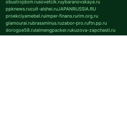
obustrojdom.ru
sovetcik.ru
ybaranovskaya.ru
ppknews.ru
cult-alshei.ru
JAPANRUSSIA.RU
proekciyamebel.ru
imper-finans.ru
rim.org.ru
glamourai.ru
brassminus.ru
zabor-pro.ru
ftn.pp.ru
dorogoe58.ru
laimengpacker.ru
kuzova-zapchasti.ru
sageerp.ru
taxodrom.ru
dsrazvitie.ru
hardcity.net.ru
ratinghomegames.ru
topservice25.ru
gubernyan.ru
gtglasslined.ru
ii4.ru
tssport.spb.ru
andorra24.com
blackwallstreet.ru
oboimos.ru
optim-doors.com.ru
ikuch.ru
nycr.org.ru
npa21.ru
vremya-ch.spb.ru
desert000.ru
ivtorgi.ru
ifiori.ru
catalog-statei.ru
dcv.org.ru
spetsmaster174.ru
ipkameryhiseeu.ru
dum26.ru
ruspol.spb.ru
fr-opendp.ru
kam-solnyshko.ru
cheyenne-arapaho.ru
sevzapmetal.spb.ru
ted-lapidus.spb.ru
parasite-eliminator.ru
sigma-complete.ru
modernworld.ru
dama-moda.ru
eholot-group.ru
sk-nvkz.ru
DRONGOLD.RU
democratia2.ru
i-farmer.ru
mass-sport.org