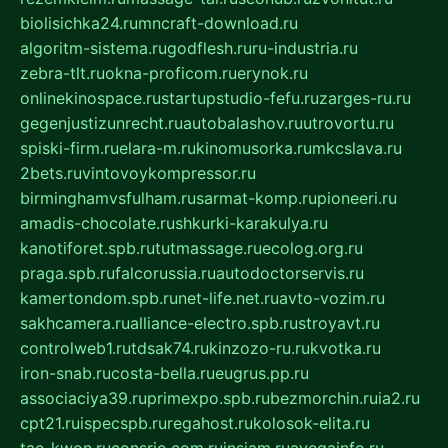
biolisichka24.ru
mncraft-download.ru
algoritm-sistema.ru
godflesh.ru
ru-industria.ru
zebra-tlt.ru
okna-proficom.ru
erynok.ru
onlinekinospace.ru
startupstudio-fefu.ru
zarges-ru.ru
gegenjustizunrecht.ru
autobalashov.ru
utrovortu.ru
spiski-firm.ru
elara-m.ru
kinomusorka.ru
mkcslava.ru
2bets.ru
vintovoykompressor.ru
birminghamvsfulham.ru
sarmat-komp.ru
pioneeri.ru
amadis-chocolate.ru
shkurki-karakulya.ru
kanotiforet.spb.ru
tutmassage.ru
ecolog.org.ru
praga.spb.ru
falcorussia.ru
autodoctorservis.ru
kamertondom.spb.ru
net-life.net.ru
avto-vozim.ru
sakhcamera.ru
alliance-electro.spb.ru
stroyavt.ru
controlweb1.ru
tdsak74.ru
kinzozo-ru.ru
kvotka.ru
iron-snab.ru
costa-bella.ru
eugrus.pp.ru
associaciya39.ru
primexpo.spb.ru
bezmorchin.ru
ia2.ru
cpt21.ru
ispecspb.ru
regahost.ru
kolosok-elita.ru