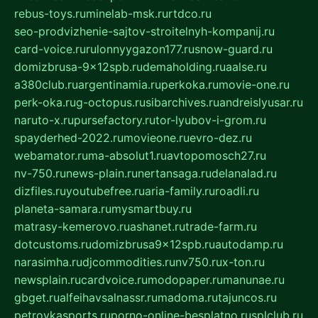
rebus-toys.ru
minelab-msk.ru
rtdco.ru
seo-prodvizhenie-sajtov-stroitelnyh-kompanij.ru
card-voice.ru
rulonnyygazon177.ru
snow-guard.ru
domizbrusa-9x12spb.ru
demaholding.ru
aalse.ru
a380club.ru
argentinamia.ru
perkoka.ru
movie-one.ru
perk-oka.ru
g-octopus.ru
sibarchives.ru
andreislyusar.ru
naruto-x.ru
pursefactory.ru
tor-lyubov-i-grom.ru
spayderhed-2022.ru
movieone.ru
evro-dez.ru
webamator.ru
ma-absolut1.ru
avtopomosch27.ru
nv-750.ru
news-plain.ru
nertansaga.ru
delanalad.ru
dizfiles.ru
youtubefree.ru
aria-family.ru
roadli.ru
planeta-samara.ru
mysmartbuy.ru
matrasy-kemerovo.ru
ashanet.ru
trade-farm.ru
dotcustoms.ru
domizbrusa9x12spb.ru
autodamp.ru
narasimha.ru
djcommodities.ru
nv750.ru
x-ton.ru
newsplain.ru
cardvoice.ru
modopaper.ru
manunae.ru
gbget.ru
alfeihavsalnassr.ru
madoma.ru
tajuncos.ru
petrovkasports.ru
porno-online-besplatno.ru
splclub.ru