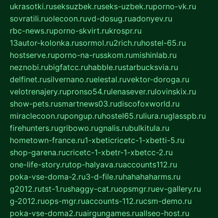
ukrasotki.ru
seksuzbek.ru
seks-uzbek.ru
porno-vk.ru
sovratili.ru
olecoon.ru
vd-dosug.ru
adonyev.ru
rbc-news.ru
porno-skvirt.ru
krospr.ru
13autor-kolonka.ru
sormol.ru
2rich.ru
hostel-65.ru
hostserve.ru
porno-na-russkom.ru
mishinlab.ru
neznobi.ru
bigfatcc.ru
habble.ru
starbucksvia.ru
delfinet.ru
silvernano.ru
elestal.ru
vektor-doroga.ru
velotrenajery.ru
pronso54.ru
lenasever.ru
lovinskix.ru
show-pets.ru
smartnews03.ru
discofoxworld.ru
miraclecoon.ru
pongup.ru
hostel65.ru
liura.ru
glasspb.ru
firehunters.ru
gribowo.ru
gnalis.ru
bulkitula.ru
hometown-france.ru
1-xbeticricetc-1-xbetti-5.ru
shop-garena.ru
cricetc-1-xbetr-1-xbetcc-2.ru
one-life-story.ru
top-halyava.ru
accounts112.ru
poka-vse-doma-2.ru
3-d-file.ru
hahahaharms.ru
g2012.ru
tst-1.ru
shaggy-cat.ru
opsmgr.ru
ev-gallery.ru
g-2012.ru
ops-mgr.ru
accounts-112.ru
csm-demo.ru
poka-vse-doma2.ru
airgungames.ru
allseo-host.ru