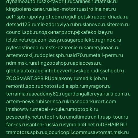
dynamoauto.ru
szk-favorit.ru
carlines.ru
flatnsk.ru
kingbolenskaner.ru
alex-motor.ru
astroline.net.ru
act1.spb.ru
polyglot.com.ru
gidlipetsk.ru
ooo-driada.ru
detsad125.ru
mir-zdoroviya.ru
bruslanovo.ru
siterem.ru
council.spb.ru
лодкипатриот.рф
kafekolizey.ru
iclub.net.ru
gazon-easy.ru
sugarepilekb.ru
grinox.ru
pylesostineco.ru
msts-ozarenie.ru
kameryjooan.ru
artemovskij.ru
dopler.spb.ru
aid70.ru
metall-perm.ru
ndm.msk.ru
ratingzooshop.ru
apiaccess.ru
globalautotrade.info
bezverhovskoe.ru
drsschool.ru
ZOOSMART.SPB.RU
dalakony.ru
medikijob.ru
remontt.spb.ru
photostudia.spb.ru
myragon.ru
terramia.ru
academy62.ru
gardengallereya.ru
rti.com.ru
artem-news.ru
biserinca.ru
krasnodarkurort.com
imshowtv.ru
mebel-v-tule.ru
mobtopik.ru
pcsecurity.net.ru
tool-sib.ru
multimetrunit.ru
sp-tour.ru
fan-cs.ru
santeh-russia.ru
symbian9.net.ru
DSHAIR.RU
tmmotors.spb.ru
xjocuricopii.com
musavtomat.msk.ru