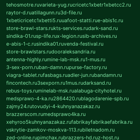
tehosmotre.ru
varieta-yug.ru
cricetc1xbetr1xbetcc2.ru
raytor-d.ru
atillagunn.ru
3d-file.ru
1xbeticricetc1xbetti5.ru
uafoot-statti.ru
e-abis1c.ru
store-brawl-stars.ru
kts-services.ru
dark-sand.ru
sindika-01.ru
sp-life.ru
x-legion.ru
sib-archives.ru
e-abis-1-c.ru
sindika01.ru
venda-festival.ru
store-brawlstars.ru
dooraleksandria.ru
antenna-highly.ru
mine-lab-msk.ru
1-mus.ru
3-sex-porn.ru
ban-damn.ru
purse-factory.ru
viagra-tablet.ru
fasbags.ru
adler-jun.ru
bandamn.ru
fincontech.ru
3sexporn.ru
1mus.ru
darksand.ru
rebus-toys.ru
minelab-msk.ru
alabuga-cityhotel.ru
medsprawo-4-ka.ru
2864420.ru
blagodarenie-spb.ru
zajmy24.ru
tovudyi-4-kuhnyanazakaz.ru
brazzerscom.ru
medsprawo4ka.ru
xehyroo5kuhnyanazakaz.ru
fabrikayfabrikaefabrika.ru
vskrytie-zamkov-moskva-113.ru
biletnadom.ru
zed-online.ru
pimchax.ru
brazzers-hd.ru
z-host.ru