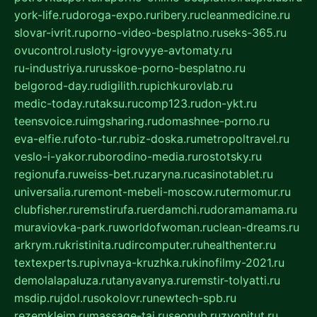
york-life.ru
doroga-expo.ru
ribery.ru
cleanmedicine.ru
slovar-ivrit.ru
porno-video-besplatno.ru
seks-365.ru
ovucontrol.ru
sloty-igrovyye-avtomaty.ru
ru-industriya.ru
russkoe-porno-besplatno.ru
belgorod-day.ru
digilith.ru
pichkurovlab.ru
medic-today.ru
taksu.ru
comp123.ru
don-ykt.ru
teensvoice.ru
imgsharing.ru
domashnee-porno.ru
eva-elfie.ru
foto-tur.ru
biz-doska.ru
metropoltravel.ru
veslo-i-yakor.ru
borodino-media.ru
rostotsky.ru
regionufa.ru
weiss-bet.ru
zaryna.ru
casinotablet.ru
universalia.ru
remont-mebeli-moscow.ru
termomur.ru
clubfisher.ru
remstirufa.ru
erdamchi.ru
doramamama.ru
muraviovka-park.ru
worldofwoman.ru
clean-dreams.ru
arkrym.ru
kristinita.ru
dircomputer.ru
healthenter.ru
textexperts.ru
pivnaya-kruzhka.ru
kinofilmy-2021.ru
demolalapaluza.ru
tanyavanya.ru
remstir-tolyatti.ru
msdip.ru
jdol.ru
sokolovr.ru
newtech-spb.ru
rezemkleim.ru
massage-tai.ru
seonub.ru
zvonitut.ru