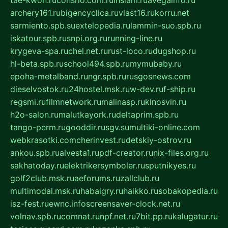
tae-kwon.ru
consrio.com.ru
insiam.ru
avegainfo.ru
archery161.ru
bigencyclica.ru
vlast16.ru
korru.net
sarmiento.spb.su
extelopedia.ru
lammin-suo.spb.ru
iskatour.spb.ru
snpi.org.ru
running-line.ru
krygeva-spa.ru
chel.net.ru
rust-loco.ru
dugshop.ru
hl-beta.spb.ru
school494.spb.ru
mymubaby.ru
epoha-metalband.ru
ngr.spb.ru
rusgosnews.com
dieselvostok.ru
24hostel.msk.ru
w-dev.ru
f-ship.ru
regsmi.ru
filmnetwork.ru
malinasp.ru
kinosvin.ru
h2o-salon.ru
malutkayork.ru
deltaprim.spb.ru
tango-perm.ru
gooddir.ru
sgv.su
multiki-online.com
webkrasotki.com
cherinvest.ru
detskiy-ostrov.ru
ankou.spb.ru
alvesta1.ru
pdf-creator.ru
nix-files.org.ru
sakhatoday.ru
elektrikersymboler.ru
sputnikyes.ru
golf2club.msk.ru
aeforums.ru
zallclub.ru
multimodal.msk.ru
habaigry.ru
haikko.ru
sobakopedia.ru
isz-fest.ru
ewnc.info
screensaver-clock.net.ru
volnav.spb.ru
comnat.ru
npf.net.ru
7bit.pp.ru
kalugatur.ru