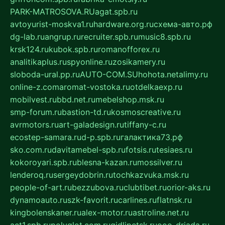
PARK-MATROSOVA.RU
agat.spb.ru
avtoyurist-moskva1.ru
hardware.org.ru
схема-авто.рф
dg-lab.ru
angrup.ru
recruiter.spb.ru
music8.spb.ru
krsk124.ru
kubok.spb.ru
romanofforex.ru
analitikaplus.ru
spyonline.ru
zosikamery.ru
sloboda-ural.pp.ru
AUTO-COM.SU
hohota.net
alimy.ru
online-z.com
aromat-vostoka.ru
otdelkaexp.ru
mobilvest.ru
bbd.net.ru
mebelshop.msk.ru
smp-forum.ru
bastion-td.ru
kosmoscreative.ru
avrmotors.ru
art-galadesign.ru
tiffany-c.ru
ecostep-samara.ru
d-p.spb.ru
галактика73.рф
sko.com.ru
davitamebel-spb.ru
fotsis.ru
tesiaes.ru
kokoroyari.spb.ru
blesna-kazan.ru
mossilver.ru
lenderoq.ru
sergeydobrin.ru
tochkazvuka.msk.ru
people-of-art.ru
bezzubova.ru
clubtibet.ru
orior-aks.ru
dynamoauto.ru
szk-favorit.ru
carlines.ru
flatnsk.ru
kingbolenskaner.ru
alex-motor.ru
astroline.net.ru
act1.spb.ru
polyglot.com.ru
gidlipetsk.ru
ooo-driada.ru