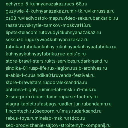
xehyroo-5-kuhnyanazakaz.ru
cs-68.ru
guzywia-4-kuhnyanazakaz.ru
mir-tk.ru
vlknrussia.ru
cs68.ru
vladivostok-map.ru
video-seks.ru
bankaribi.ru
raszar.ru
vskrytie-zamkov-moskva113.ru
lipetsktelecom.ru
tovudyi4kuhnyanazakaz.ru
seksuzb.ru
guzywia4kuhnyanazakaz.ru
fabrikaofabrikaokuhny.ru
kuhnyaekuhnyaafabrika.ru
kuhnyaykuhnyayfabrika.ru
e-abis1c.ru
store-brawl-stars.ru
kts-services.ru
dark-sand.ru
sindika-01.ru
sp-life.ru
x-legion.ru
sib-archives.ru
e-abis-1-c.ru
sindika01.ru
venda-festival.ru
store-brawlstars.ru
dooraleksandria.ru
antenna-highly.ru
mine-lab-msk.ru
1-mus.ru
3-sex-porn.ru
ban-damn.ru
purse-factory.ru
viagra-tablet.ru
fasbags.ru
adler-jun.ru
bandamn.ru
fincontech.ru
3sexporn.ru
1mus.ru
darksand.ru
rebus-toys.ru
minelab-msk.ru
rtdco.ru
seo-prodvizhenie-sajtov-stroitelnyh-kompanij.ru