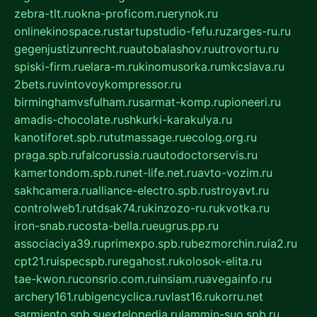
zebra-tlt.ru
okna-proficom.ru
erynok.ru
onlinekinospace.ru
startupstudio-fefu.ru
zarges-ru.ru
gegenjustizunrecht.ru
autobalashov.ru
utrovortu.ru
spiski-firm.ru
elara-m.ru
kinomusorka.ru
mkcslava.ru
2bets.ru
vintovoykompressor.ru
birminghamvsfulham.ru
sarmat-komp.ru
pioneeri.ru
amadis-chocolate.ru
shkurki-karakulya.ru
kanotiforet.spb.ru
tutmassage.ru
ecolog.org.ru
praga.spb.ru
falcorussia.ru
autodoctorservis.ru
kamertondom.spb.ru
net-life.net.ru
avto-vozim.ru
sakhcamera.ru
alliance-electro.spb.ru
stroyavt.ru
controlweb1.ru
tdsak74.ru
kinzozo-ru.ru
kvotka.ru
iron-snab.ru
costa-bella.ru
eugrus.pp.ru
associaciya39.ru
primexpo.spb.ru
bezmorchin.ru
ia2.ru
cpt21.ru
ispecspb.ru
regahost.ru
kolosok-elita.ru
tae-kwon.ru
consrio.com.ru
insiam.ru
avegainfo.ru
archery161.ru
bigencyclica.ru
vlast16.ru
korru.net
sarmiento.spb.su
extelopedia.ru
lammin-suo.spb.ru