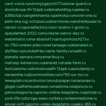
card-voice.ru
rulonnyygazon177.ru
snow-guard.ru
domizbrusa-9x12spb.ru
demaholding.ru
aalse.ru
a380club.ru
argentinamia.ru
perkoka.ru
movie-one.ru
perk-oka.ru
g-octopus.ru
sibarchives.ru
andreislyusar.ru
naruto-x.ru
pursefactory.ru
tor-lyubov-i-grom.ru
spayderhed-2022.ru
movieone.ru
evro-dez.ru
webamator.ru
ma-absolut1.ru
avtopomosch27.ru
nv-750.ru
news-plain.ru
nertansaga.ru
delanalad.ru
dizfiles.ru
youtubefree.ru
aria-family.ru
roadli.ru
planeta-samara.ru
mysmartbuy.ru
matrasy-kemerovo.ru
ashanet.ru
trade-farm.ru
dotcustoms.ru
domizbrusa9x12spb.ru
autodamp.ru
narasimha.ru
djcommodities.ru
nv750.ru
x-ton.ru
newsplain.ru
cardvoice.ru
modopaper.ru
manunae.ru
gbget.ru
alfeihavsalnassr.ru
madoma.ru
tajuncos.ru
petrovkasports.ru
porno-online-besplatno.ru
splclub.ru
york-life.ru
doroga-expo.ru
ribery.ru
cleanmedicine.ru
slovar-ivrit.ru
porno-video-besplatno.ru
seks-365.ru