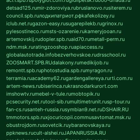
detsad125.ru
mir-zdoroviya.ru
bruslanovo.ru
siterem.ru
council.spb.ru
лодкипатриот.рф
kafekolizey.ru
iclub.net.ru
gazon-easy.ru
sugarepilekb.ru
grinox.ru
pylesostineco.ru
msts-ozarenie.ru
kameryjooan.ru
artemovskij.ru
dopler.spb.ru
aid70.ru
metall-perm.ru
ndm.msk.ru
ratingzooshop.ru
apiaccess.ru
globalautotrade.info
bezverhovskoe.ru
drsschool.ru
ZOOSMART.SPB.RU
dalakony.ru
medikijob.ru
remontt.spb.ru
photostudia.spb.ru
myragon.ru
terramia.ru
academy62.ru
gardengallereya.ru
rti.com.ru
artem-news.ru
biserinca.ru
krasnodarkurort.com
imshowtv.ru
mebel-v-tule.ru
mobtopik.ru
pcsecurity.net.ru
tool-sib.ru
multimetrunit.ru
sp-tour.ru
fan-cs.ru
santeh-russia.ru
symbian9.net.ru
DSHAIR.RU
tmmotors.spb.ru
xjocuricopii.com
musavtomat.msk.ru
obustrojdom.ru
sovetcik.ru
ybaranovskaya.ru
ppknews.ru
cult-alshei.ru
JAPANRUSSIA.RU