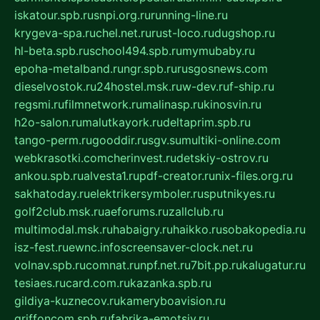
iskatour.spb.ru
snpi.org.ru
running-line.ru
krygeva-spa.ru
chel.net.ru
rust-loco.ru
dugshop.ru
hl-beta.spb.ru
school494.spb.ru
mymubaby.ru
epoha-metalband.ru
ngr.spb.ru
rusgosnews.com
dieselvostok.ru
24hostel.msk.ru
w-dev.ru
f-ship.ru
regsmi.ru
filmnetwork.ru
malinasp.ru
kinosvin.ru
h2o-salon.ru
malutkayork.ru
deltaprim.spb.ru
tango-perm.ru
gooddir.ru
sgv.su
multiki-online.com
webkrasotki.com
cherinvest.ru
detskiy-ostrov.ru
ankou.spb.ru
alvesta1.ru
pdf-creator.ru
nix-files.org.ru
sakhatoday.ru
elektrikersymboler.ru
sputnikyes.ru
golf2club.msk.ru
aeforums.ru
zallclub.ru
multimodal.msk.ru
habaigry.ru
haikko.ru
sobakopedia.ru
isz-fest.ru
ewnc.info
screensaver-clock.net.ru
volnav.spb.ru
comnat.ru
npf.net.ru
7bit.pp.ru
kalugatur.ru
tesiaes.ru
card.com.ru
kazanka.spb.ru
gildiya-kuznecov.ru
kameryboavision.ru
griffoncom.spb.ru
fabrika-emotsiy.ru