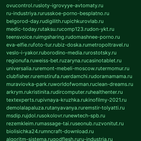
ovucontrol.ru
sloty-igrovyye-avtomaty.ru
ru-industriya.ru
russkoe-porno-besplatno.ru
belgorod-day.ru
digilith.ru
pichkurovlab.ru
medic-today.ru
taksu.ru
comp123.ru
don-ykt.ru
teensvoice.ru
imgsharing.ru
domashnee-porno.ru
eva-elfie.ru
foto-tur.ru
biz-doska.ru
metropoltravel.ru
veslo-i-yakor.ru
borodino-media.ru
rostotsky.ru
regionufa.ru
weiss-bet.ru
zaryna.ru
casinotablet.ru
universalia.ru
remont-mebeli-moscow.ru
termomur.ru
clubfisher.ru
remstirufa.ru
erdamchi.ru
doramamama.ru
muraviovka-park.ru
worldofwoman.ru
clean-dreams.ru
arkrym.ru
kristinita.ru
dircomputer.ru
healthenter.ru
textexperts.ru
pivnaya-kruzhka.ru
kinofilmy-2021.ru
demolalapaluza.ru
tanyavanya.ru
remstir-tolyatti.ru
msdip.ru
jdol.ru
sokolovr.ru
newtech-spb.ru
rezemkleim.ru
massage-tai.ru
seonub.ru
zvonitut.ru
biolisichka24.ru
mncraft-download.ru
algoritm-sistema.ru
godflesh.ru
ru-industria.ru