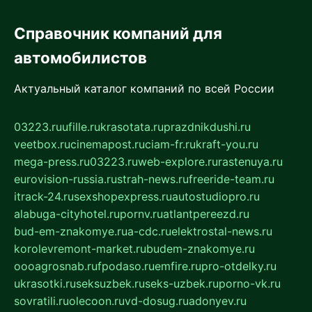
Справочник компаний для
автомобилистов
Актуальный каталог компаний по всей России
03223.ru
ufille.ru
krasotata.ru
prazdnikdushi.ru
veetbox.ru
cinemapost.ru
ciam-fr.ru
kraft-you.ru
mega-press.ru
03223.ru
web-explore.ru
rastenuya.ru
eurovision-russia.ru
strah-news.ru
freeride-team.ru
itrack-24.ru
sexshopexpress.ru
autostudiopro.ru
alabuga-cityhotel.ru
pornv.ru
atlantpereezd.ru
bud-em-znakomye.ru
a-cdc.ru
elektrostal-news.ru
korolevremont-market.ru
budem-znakomye.ru
oooagrosnab.ru
fpodaso.ru
emfire.ru
pro-otdelky.ru
ukrasotki.ru
seksuzbek.ru
seks-uzbek.ru
porno-vk.ru
sovratili.ru
olecoon.ru
vd-dosug.ru
adonyev.ru