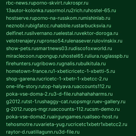
rbc-news.ru
porno-skvirt.ru
krospr.ru
13autor-kolonka.ru
sormol.ru
2rich.ru
hostel-65.ru
hostserve.ru
porno-na-russkom.ru
mishinlab.ru
neznobi.ru
bigfatcc.ru
habble.ru
starbucksvia.ru
delfinet.ru
silvernano.ru
elestal.ru
vektor-doroga.ru
velotrenajery.ru
pronso54.ru
lenasever.ru
lovinskix.ru
show-pets.ru
smartnews03.ru
discofoxworld.ru
miraclecoon.ru
pongup.ru
hostel65.ru
liura.ru
glasspb.ru
firehunters.ru
gribowo.ru
gnalis.ru
bulkitula.ru
hometown-france.ru
1-xbeticricetc-1-xbetti-5.ru
shop-garena.ru
cricetc-1-xbetr-1-xbetcc-2.ru
one-life-story.ru
top-halyava.ru
accounts112.ru
poka-vse-doma-2.ru
3-d-file.ru
hahahaharms.ru
g2012.ru
tst-1.ru
shaggy-cat.ru
opsmgr.ru
ev-gallery.ru
g-2012.ru
ops-mgr.ru
accounts-112.ru
csm-demo.ru
poka-vse-doma2.ru
airgungames.ru
allseo-host.ru
tehosmotre.ru
varieta-yug.ru
cricetc1xbetr1xbetcc2.ru
raytor-d.ru
atillagunn.ru
3d-file.ru