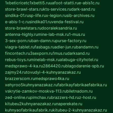
1xbeticricetc1xbetti5.ru
uafoot-statti.ru
e-abis1c.ru
store-brawl-stars.ru
kts-services.ru
dark-sand.ru
sindika-01.ru
sp-life.ru
x-legion.ru
sib-archives.ru
e-abis-1-c.ru
sindika01.ru
venda-festival.ru
store-brawlstars.ru
dooraleksandria.ru
antenna-highly.ru
mine-lab-msk.ru
1-mus.ru
3-sex-porn.ru
ban-damn.ru
purse-factory.ru
viagra-tablet.ru
fasbags.ru
adler-jun.ru
bandamn.ru
fincontech.ru
3sexporn.ru
1mus.ru
darksand.ru
rebus-toys.ru
minelab-msk.ru
alabuga-cityhotel.ru
medsprawo-4-ka.ru
2864420.ru
blagodarenie-spb.ru
zajmy24.ru
tovudyi-4-kuhnyanazakaz.ru
brazzerscom.ru
medsprawo4ka.ru
xehyroo5kuhnyanazakaz.ru
fabrikayfabrikaefabrika.ru
vskrytie-zamkov-moskva-113.ru
biletnadom.ru
zed-online.ru
pimchax.ru
brazzers-hd.ru
z-host.ru
kitubeu2kuhnyanazakaz.ru
naperekate.ru
kuhnyaofabrikaufabrik.ru
kitubeu-2-kuhnyanazakaz.ru