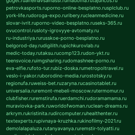
gbget.ru
alfeihavsalnassr.ru
madoma.ru
tajuncos.ru
petrovkasports.ru
porno-online-besplatno.ru
splclub.ru
york-life.ru
doroga-expo.ru
ribery.ru
cleanmedicine.ru
slovar-ivrit.ru
porno-video-besplatno.ru
seks-365.ru
ovucontrol.ru
sloty-igrovyye-avtomaty.ru
ru-industriya.ru
russkoe-porno-besplatno.ru
belgorod-day.ru
digilith.ru
pichkurovlab.ru
medic-today.ru
taksu.ru
comp123.ru
don-ykt.ru
teensvoice.ru
imgsharing.ru
domashnee-porno.ru
eva-elfie.ru
foto-tur.ru
biz-doska.ru
metropoltravel.ru
veslo-i-yakor.ru
borodino-media.ru
rostotsky.ru
regionufa.ru
weiss-bet.ru
zaryna.ru
casinotablet.ru
universalia.ru
remont-mebeli-moscow.ru
termomur.ru
clubfisher.ru
remstirufa.ru
erdamchi.ru
doramamama.ru
muraviovka-park.ru
worldofwoman.ru
clean-dreams.ru
arkrym.ru
kristinita.ru
dircomputer.ru
healthenter.ru
textexperts.ru
pivnaya-kruzhka.ru
kinofilmy-2021.ru
demolalapaluza.ru
tanyavanya.ru
remstir-tolyatti.ru