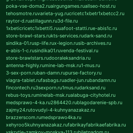
poka-vse-doma2.ru
airgungames.ru
allseo-host.ru
tehosmotre.ru
varieta-yug.ru
cricetc1xbetr1xbetcc2.ru
raytor-d.ru
atillagunn.ru
3d-file.ru
1xbeticricetc1xbetti5.ru
uafoot-statti.ru
e-abis1c.ru
store-brawl-stars.ru
kts-services.ru
dark-sand.ru
sindika-01.ru
sp-life.ru
x-legion.ru
sib-archives.ru
e-abis-1-c.ru
sindika01.ru
venda-festival.ru
store-brawlstars.ru
dooraleksandria.ru
antenna-highly.ru
mine-lab-msk.ru
1-mus.ru
3-sex-porn.ru
ban-damn.ru
purse-factory.ru
viagra-tablet.ru
fasbags.ru
adler-jun.ru
bandamn.ru
fincontech.ru
3sexporn.ru
1mus.ru
darksand.ru
rebus-toys.ru
minelab-msk.ru
alabuga-cityhotel.ru
medsprawo-4-ka.ru
2864420.ru
blagodarenie-spb.ru
zajmy24.ru
tovudyi-4-kuhnyanazakaz.ru
brazzerscom.ru
medsprawo4ka.ru
xehyroo5kuhnyanazakaz.ru
fabrikayfabrikaefabrika.ru
vskrytie-zamkov-moskva-113.ru
biletnadom.ru