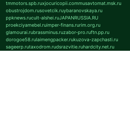
tmmotors.spb.ru
xjocuricopii.com
musavtomat.msk.ru
obustrojdom.ru
sovetcik.ru
ybaranovskaya.ru
ppknews.ru
cult-alshei.ru
JAPANRUSSIA.RU
proekciyamebel.ru
imper-finans.ru
rim.org.ru
glamourai.ru
brassminus.ru
zabor-pro.ru
ftn.pp.ru
dorogoe58.ru
laimengpacker.ru
kuzova-zapchasti.ru
sageerp.ru
taxodrom.ru
dsrazvitie.ru
hardcity.net.ru
ratinghomegames.ru
topservice25.ru
gubernyan.ru
gtglasslined.ru
ii4.ru
tssport.spb.ru
andorra24.com
blackwallstreet.ru
oboimos.ru
optim-doors.com.ru
ikuch.ru
nycr.org.ru
npa21.ru
vremya-ch.spb.ru
desert000.ru
ivtorgi.ru
ifiori.ru
catalog-statei.ru
dcv.org.ru
spetsmaster174.ru
ipkameryhiseeu.ru
dum26.ru
ruspol.spb.ru
fr-opendp.ru
kam-solnyshko.ru
cheyenne-arapaho.ru
sevzapmetal.spb.ru
ted-lapidus.spb.ru
parasite-eliminator.ru
sigma-complete.ru
modernworld.ru
dama-moda.ru
eholot-group.ru
sk-nvkz.ru
DRONGOLD.RU