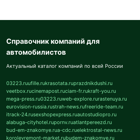
Справочник компаний для
автомобилистов
Актуальный каталог компаний по всей России
03223.ru
ufille.ru
krasotata.ru
prazdnikdushi.ru
veetbox.ru
cinemapost.ru
ciam-fr.ru
kraft-you.ru
mega-press.ru
03223.ru
web-explore.ru
rastenuya.ru
eurovision-russia.ru
strah-news.ru
freeride-team.ru
itrack-24.ru
sexshopexpress.ru
autostudiopro.ru
alabuga-cityhotel.ru
pornv.ru
atlantpereezd.ru
bud-em-znakomye.ru
a-cdc.ru
elektrostal-news.ru
korolevremont-market.ru
budem-znakomye.ru