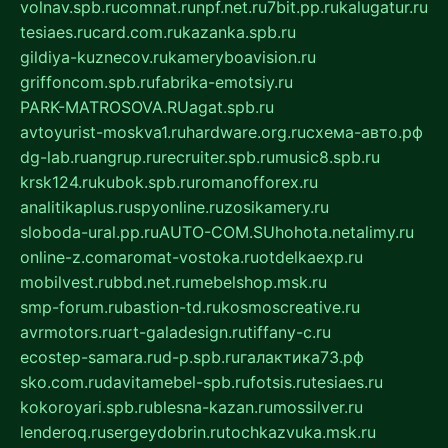
volnav.spb.ru
comnat.ru
npf.net.ru
7bit.pp.ru
kalugatur.ru
tesiaes.ru
card.com.ru
kazanka.spb.ru
gildiya-kuznecov.ru
kameryboavision.ru
griffoncom.spb.ru
fabrika-emotsiy.ru
PARK-MATROSOVA.RU
agat.spb.ru
avtoyurist-moskva1.ru
hardware.org.ru
схема-авто.рф
dg-lab.ru
angrup.ru
recruiter.spb.ru
music8.spb.ru
krsk124.ru
kubok.spb.ru
romanofforex.ru
analitikaplus.ru
spyonline.ru
zosikamery.ru
sloboda-ural.pp.ru
AUTO-COM.SU
hohota.net
alimy.ru
online-z.com
aromat-vostoka.ru
otdelkaexp.ru
mobilvest.ru
bbd.net.ru
mebelshop.msk.ru
smp-forum.ru
bastion-td.ru
kosmoscreative.ru
avrmotors.ru
art-galadesign.ru
tiffany-c.ru
ecostep-samara.ru
d-p.spb.ru
галактика73.рф
sko.com.ru
davitamebel-spb.ru
fotsis.ru
tesiaes.ru
kokoroyari.spb.ru
blesna-kazan.ru
mossilver.ru
lenderoq.ru
sergeydobrin.ru
tochkazvuka.msk.ru