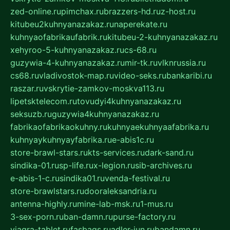
zed-online.ru
pimchax.ru
brazzers-hd.ru
z-host.ru
kitubeu2kuhnyanazakaz.ru
naperekate.ru
kuhnyaofabrikaufabrik.ru
kitubeu-2-kuhnyanazakaz.ru
xehyroo-5-kuhnyanazakaz.ru
cs-68.ru
guzywia-4-kuhnyanazakaz.ru
mir-tk.ru
vlknrussia.ru
cs68.ru
vladivostok-map.ru
video-seks.ru
bankaribi.ru
raszar.ru
vskrytie-zamkov-moskva113.ru
lipetsktelecom.ru
tovudyi4kuhnyanazakaz.ru
seksuzb.ru
guzywia4kuhnyanazakaz.ru
fabrikaofabrikaokuhny.ru
kuhnyaekuhnyaafabrika.ru
kuhnyaykuhnyayfabrika.ru
e-abis1c.ru
store-brawl-stars.ru
kts-services.ru
dark-sand.ru
sindika-01.ru
sp-life.ru
x-legion.ru
sib-archives.ru
e-abis-1-c.ru
sindika01.ru
venda-festival.ru
store-brawlstars.ru
dooraleksandria.ru
antenna-highly.ru
mine-lab-msk.ru
1-mus.ru
3-sex-porn.ru
ban-damn.ru
purse-factory.ru
viagra-tablet.ru
fasbags.ru
adler-jun.ru
bandamn.ru