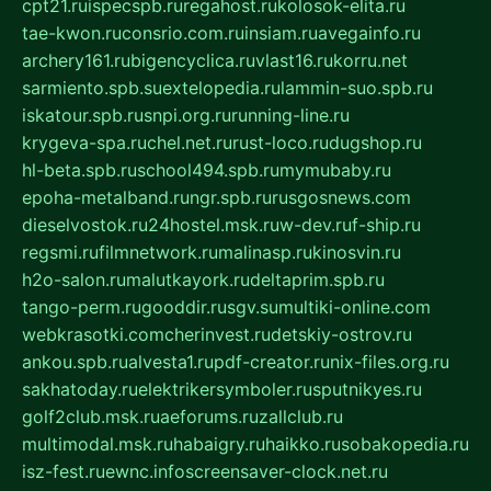
cpt21.ru
ispecspb.ru
regahost.ru
kolosok-elita.ru
tae-kwon.ru
consrio.com.ru
insiam.ru
avegainfo.ru
archery161.ru
bigencyclica.ru
vlast16.ru
korru.net
sarmiento.spb.su
extelopedia.ru
lammin-suo.spb.ru
iskatour.spb.ru
snpi.org.ru
running-line.ru
krygeva-spa.ru
chel.net.ru
rust-loco.ru
dugshop.ru
hl-beta.spb.ru
school494.spb.ru
mymubaby.ru
epoha-metalband.ru
ngr.spb.ru
rusgosnews.com
dieselvostok.ru
24hostel.msk.ru
w-dev.ru
f-ship.ru
regsmi.ru
filmnetwork.ru
malinasp.ru
kinosvin.ru
h2o-salon.ru
malutkayork.ru
deltaprim.spb.ru
tango-perm.ru
gooddir.ru
sgv.su
multiki-online.com
webkrasotki.com
cherinvest.ru
detskiy-ostrov.ru
ankou.spb.ru
alvesta1.ru
pdf-creator.ru
nix-files.org.ru
sakhatoday.ru
elektrikersymboler.ru
sputnikyes.ru
golf2club.msk.ru
aeforums.ru
zallclub.ru
multimodal.msk.ru
habaigry.ru
haikko.ru
sobakopedia.ru
isz-fest.ru
ewnc.info
screensaver-clock.net.ru