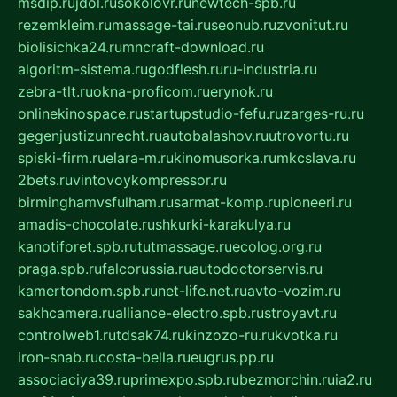
msdip.ru
jdol.ru
sokolovr.ru
newtech-spb.ru
rezemkleim.ru
massage-tai.ru
seonub.ru
zvonitut.ru
biolisichka24.ru
mncraft-download.ru
algoritm-sistema.ru
godflesh.ru
ru-industria.ru
zebra-tlt.ru
okna-proficom.ru
erynok.ru
onlinekinospace.ru
startupstudio-fefu.ru
zarges-ru.ru
gegenjustizunrecht.ru
autobalashov.ru
utrovortu.ru
spiski-firm.ru
elara-m.ru
kinomusorka.ru
mkcslava.ru
2bets.ru
vintovoykompressor.ru
birminghamvsfulham.ru
sarmat-komp.ru
pioneeri.ru
amadis-chocolate.ru
shkurki-karakulya.ru
kanotiforet.spb.ru
tutmassage.ru
ecolog.org.ru
praga.spb.ru
falcorussia.ru
autodoctorservis.ru
kamertondom.spb.ru
net-life.net.ru
avto-vozim.ru
sakhcamera.ru
alliance-electro.spb.ru
stroyavt.ru
controlweb1.ru
tdsak74.ru
kinzozo-ru.ru
kvotka.ru
iron-snab.ru
costa-bella.ru
eugrus.pp.ru
associaciya39.ru
primexpo.spb.ru
bezmorchin.ru
ia2.ru