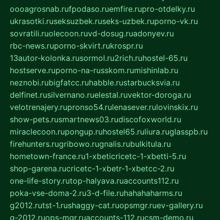
oooagrosnab.ru
fpodaso.ru
emfire.ru
pro-otdelky.ru
ukrasotki.ru
seksuzbek.ru
seks-uzbek.ru
porno-vk.ru
sovratili.ru
olecoon.ru
vd-dosug.ru
adonyev.ru
rbc-news.ru
porno-skvirt.ru
krospr.ru
13autor-kolonka.ru
sormol.ru
2rich.ru
hostel-65.ru
hostserve.ru
porno-na-russkom.ru
mishinlab.ru
neznobi.ru
bigfatcc.ru
habble.ru
starbucksvia.ru
delfinet.ru
silvernano.ru
elestal.ru
vektor-doroga.ru
velotrenajery.ru
pronso54.ru
lenasever.ru
lovinskix.ru
show-pets.ru
smartnews03.ru
discofoxworld.ru
miraclecoon.ru
pongup.ru
hostel65.ru
liura.ru
glasspb.ru
firehunters.ru
gribowo.ru
gnalis.ru
bulkitula.ru
hometown-france.ru
1-xbeticricetc-1-xbetti-5.ru
shop-garena.ru
cricetc-1-xbetr-1-xbetcc-2.ru
one-life-story.ru
top-halyava.ru
accounts112.ru
poka-vse-doma-2.ru
3-d-file.ru
hahahaharms.ru
g2012.ru
tst-1.ru
shaggy-cat.ru
opsmgr.ru
ev-gallery.ru
g-2012.ru
ops-mgr.ru
accounts-112.ru
csm-demo.ru