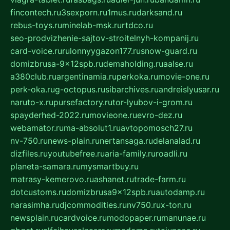
fincontech.ru
3sexporn.ru
1mus.ru
darksand.ru
rebus-toys.ru
minelab-msk.ru
rtdco.ru
seo-prodvizhenie-sajtov-stroitelnyh-kompanij.ru
card-voice.ru
rulonnyygazon177.ru
snow-guard.ru
domizbrusa-9x12spb.ru
demaholding.ru
aalse.ru
a380club.ru
argentinamia.ru
perkoka.ru
movie-one.ru
perk-oka.ru
g-octopus.ru
sibarchives.ru
andreislyusar.ru
naruto-x.ru
pursefactory.ru
tor-lyubov-i-grom.ru
spayderhed-2022.ru
movieone.ru
evro-dez.ru
webamator.ru
ma-absolut1.ru
avtopomosch27.ru
nv-750.ru
news-plain.ru
nertansaga.ru
delanalad.ru
dizfiles.ru
youtubefree.ru
aria-family.ru
roadli.ru
planeta-samara.ru
mysmartbuy.ru
matrasy-kemerovo.ru
ashanet.ru
trade-farm.ru
dotcustoms.ru
domizbrusa9x12spb.ru
autodamp.ru
narasimha.ru
djcommodities.ru
nv750.ru
x-ton.ru
newsplain.ru
cardvoice.ru
modopaper.ru
manunae.ru