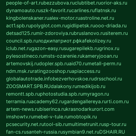
people-of-art.ru
bezzubova.ru
clubtibet.ru
orior-aks.ru
dynamoauto.ru
szk-favorit.ru
carlines.ru
flatnsk.ru
kingbolenskaner.ru
alex-motor.ru
astroline.net.ru
act1.spb.ru
polyglot.com.ru
gidlipetsk.ru
ooo-driada.ru
detsad125.ru
mir-zdoroviya.ru
bruslanovo.ru
siterem.ru
council.spb.ru
лодкипатриот.рф
kafekolizey.ru
iclub.net.ru
gazon-easy.ru
sugarepilekb.ru
grinox.ru
pylesostineco.ru
msts-ozarenie.ru
kameryjooan.ru
artemovskij.ru
dopler.spb.ru
aid70.ru
metall-perm.ru
ndm.msk.ru
ratingzooshop.ru
apiaccess.ru
globalautotrade.info
bezverhovskoe.ru
drsschool.ru
ZOOSMART.SPB.RU
dalakony.ru
medikijob.ru
remontt.spb.ru
photostudia.spb.ru
myragon.ru
terramia.ru
academy62.ru
gardengallereya.ru
rti.com.ru
artem-news.ru
biserinca.ru
krasnodarkurort.com
imshowtv.ru
mebel-v-tule.ru
mobtopik.ru
pcsecurity.net.ru
tool-sib.ru
multimetrunit.ru
sp-tour.ru
fan-cs.ru
santeh-russia.ru
symbian9.net.ru
DSHAIR.RU