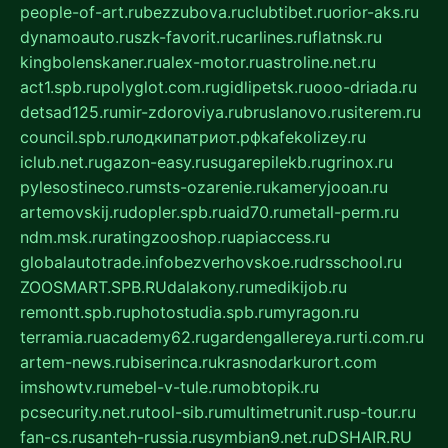
people-of-art.ru
bezzubova.ru
clubtibet.ru
orior-aks.ru
dynamoauto.ru
szk-favorit.ru
carlines.ru
flatnsk.ru
kingbolenskaner.ru
alex-motor.ru
astroline.net.ru
act1.spb.ru
polyglot.com.ru
gidlipetsk.ru
ooo-driada.ru
detsad125.ru
mir-zdoroviya.ru
bruslanovo.ru
siterem.ru
council.spb.ru
лодкипатриот.рф
kafekolizey.ru
iclub.net.ru
gazon-easy.ru
sugarepilekb.ru
grinox.ru
pylesostineco.ru
msts-ozarenie.ru
kameryjooan.ru
artemovskij.ru
dopler.spb.ru
aid70.ru
metall-perm.ru
ndm.msk.ru
ratingzooshop.ru
apiaccess.ru
globalautotrade.info
bezverhovskoe.ru
drsschool.ru
ZOOSMART.SPB.RU
dalakony.ru
medikijob.ru
remontt.spb.ru
photostudia.spb.ru
myragon.ru
terramia.ru
academy62.ru
gardengallereya.ru
rti.com.ru
artem-news.ru
biserinca.ru
krasnodarkurort.com
imshowtv.ru
mebel-v-tule.ru
mobtopik.ru
pcsecurity.net.ru
tool-sib.ru
multimetrunit.ru
sp-tour.ru
fan-cs.ru
santeh-russia.ru
symbian9.net.ru
DSHAIR.RU