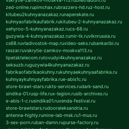
zed-online.ru
pimchax.ru
brazzers-hd.ru
z-host.ru
kitubeu2kuhnyanazakaz.ru
naperekate.ru
kuhnyaofabrikaufabrik.ru
kitubeu-2-kuhnyanazakaz.ru
xehyroo-5-kuhnyanazakaz.ru
cs-68.ru
guzywia-4-kuhnyanazakaz.ru
mir-tk.ru
vlknrussia.ru
cs68.ru
vladivostok-map.ru
video-seks.ru
bankaribi.ru
raszar.ru
vskrytie-zamkov-moskva113.ru
lipetsktelecom.ru
tovudyi4kuhnyanazakaz.ru
seksuzb.ru
guzywia4kuhnyanazakaz.ru
fabrikaofabrikaokuhny.ru
kuhnyaekuhnyaafabrika.ru
kuhnyaykuhnyayfabrika.ru
e-abis1c.ru
store-brawl-stars.ru
kts-services.ru
dark-sand.ru
sindika-01.ru
sp-life.ru
x-legion.ru
sib-archives.ru
e-abis-1-c.ru
sindika01.ru
venda-festival.ru
store-brawlstars.ru
dooraleksandria.ru
antenna-highly.ru
mine-lab-msk.ru
1-mus.ru
3-sex-porn.ru
ban-damn.ru
purse-factory.ru