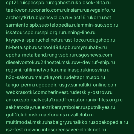
cpt21.ru
ispecspb.ru
regahost.ru
kolosok-elita.ru
tae-kwon.ru
consrio.com.ru
insiam.ru
avegainfo.ru
archery161.ru
bigencyclica.ru
vlast16.ru
korru.net
sarmiento.spb.su
extelopedia.ru
lammin-suo.spb.ru
iskatour.spb.ru
snpi.org.ru
running-line.ru
krygeva-spa.ru
chel.net.ru
rust-loco.ru
dugshop.ru
hl-beta.spb.ru
school494.spb.ru
mymubaby.ru
epoha-metalband.ru
ngr.spb.ru
rusgosnews.com
dieselvostok.ru
24hostel.msk.ru
w-dev.ru
f-ship.ru
regsmi.ru
filmnetwork.ru
malinasp.ru
kinosvin.ru
h2o-salon.ru
malutkayork.ru
deltaprim.spb.ru
tango-perm.ru
gooddir.ru
sgv.su
multiki-online.com
webkrasotki.com
cherinvest.ru
detskiy-ostrov.ru
ankou.spb.ru
alvesta1.ru
pdf-creator.ru
nix-files.org.ru
sakhatoday.ru
elektrikersymboler.ru
sputnikyes.ru
golf2club.msk.ru
aeforums.ru
zallclub.ru
multimodal.msk.ru
habaigry.ru
haikko.ru
sobakopedia.ru
isz-fest.ru
ewnc.info
screensaver-clock.net.ru