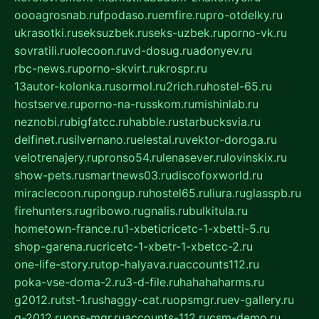
oooagrosnab.ru
fpodaso.ru
emfire.ru
pro-otdelky.ru
ukrasotki.ru
seksuzbek.ru
seks-uzbek.ru
porno-vk.ru
sovratili.ru
olecoon.ru
vd-dosug.ru
adonyev.ru
rbc-news.ru
porno-skvirt.ru
krospr.ru
13autor-kolonka.ru
sormol.ru
2rich.ru
hostel-65.ru
hostserve.ru
porno-na-russkom.ru
mishinlab.ru
neznobi.ru
bigfatcc.ru
habble.ru
starbucksvia.ru
delfinet.ru
silvernano.ru
elestal.ru
vektor-doroga.ru
velotrenajery.ru
pronso54.ru
lenasever.ru
lovinskix.ru
show-pets.ru
smartnews03.ru
discofoxworld.ru
miraclecoon.ru
pongup.ru
hostel65.ru
liura.ru
glasspb.ru
firehunters.ru
gribowo.ru
gnalis.ru
bulkitula.ru
hometown-france.ru
1-xbeticricetc-1-xbetti-5.ru
shop-garena.ru
cricetc-1-xbetr-1-xbetcc-2.ru
one-life-story.ru
top-halyava.ru
accounts112.ru
poka-vse-doma-2.ru
3-d-file.ru
hahahaharms.ru
g2012.ru
tst-1.ru
shaggy-cat.ru
opsmgr.ru
ev-gallery.ru
g-2012.ru
ops-mgr.ru
accounts-112.ru
csm-demo.ru