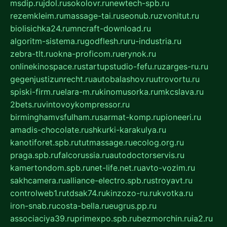
msdip.ru
jdol.ru
sokolovr.ru
newtech-spb.ru
rezemkleim.ru
massage-tai.ru
seonub.ru
zvonitut.ru
biolisichka24.ru
mncraft-download.ru
algoritm-sistema.ru
godflesh.ru
ru-industria.ru
zebra-tlt.ru
okna-proficom.ru
erynok.ru
onlinekinospace.ru
startupstudio-fefu.ru
zarges-ru.ru
gegenjustizunrecht.ru
autobalashov.ru
utrovortu.ru
spiski-firm.ru
elara-m.ru
kinomusorka.ru
mkcslava.ru
2bets.ru
vintovoykompressor.ru
birminghamvsfulham.ru
sarmat-komp.ru
pioneeri.ru
amadis-chocolate.ru
shkurki-karakulya.ru
kanotiforet.spb.ru
tutmassage.ru
ecolog.org.ru
praga.spb.ru
falcorussia.ru
autodoctorservis.ru
kamertondom.spb.ru
net-life.net.ru
avto-vozim.ru
sakhcamera.ru
alliance-electro.spb.ru
stroyavt.ru
controlweb1.ru
tdsak74.ru
kinzozo-ru.ru
kvotka.ru
iron-snab.ru
costa-bella.ru
eugrus.pp.ru
associaciya39.ru
primexpo.spb.ru
bezmorchin.ru
ia2.ru