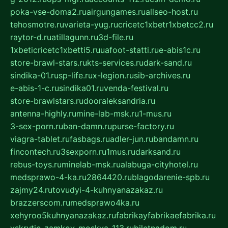
poka-vse-doma2.ru
airgungames.ru
allseo-host.ru
tehosmotre.ru
varieta-yug.ru
cricetc1xbetr1xbetcc2.ru
raytor-d.ru
atillagunn.ru
3d-file.ru
1xbeticricetc1xbetti5.ru
uafoot-statti.ru
e-abis1c.ru
store-brawl-stars.ru
kts-services.ru
dark-sand.ru
sindika-01.ru
sp-life.ru
x-legion.ru
sib-archives.ru
e-abis-1-c.ru
sindika01.ru
venda-festival.ru
store-brawlstars.ru
dooraleksandria.ru
antenna-highly.ru
mine-lab-msk.ru
1-mus.ru
3-sex-porn.ru
ban-damn.ru
purse-factory.ru
viagra-tablet.ru
fasbags.ru
adler-jun.ru
bandamn.ru
fincontech.ru
3sexporn.ru
1mus.ru
darksand.ru
rebus-toys.ru
minelab-msk.ru
alabuga-cityhotel.ru
medsprawo-4-ka.ru
2864420.ru
blagodarenie-spb.ru
zajmy24.ru
tovudyi-4-kuhnyanazakaz.ru
brazzerscom.ru
medsprawo4ka.ru
xehyroo5kuhnyanazakaz.ru
fabrikayfabrikaefabrika.ru
vskrytie-zamkov-moskva-113.ru
biletnadom.ru