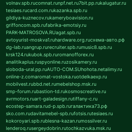
volnav.spb.ru
comnat.ru
npf.net.ru
7bit.pp.ru
kalugatur.ru
tesiaes.ru
card.com.ru
kazanka.spb.ru
gildiya-kuznecov.ru
kameryboavision.ru
griffoncom.spb.ru
fabrika-emotsiy.ru
PARK-MATROSOVA.RU
agat.spb.ru
avtoyurist-moskva1.ru
hardware.org.ru
схема-авто.рф
dg-lab.ru
angrup.ru
recruiter.spb.ru
music8.spb.ru
krsk124.ru
kubok.spb.ru
romanofforex.ru
analitikaplus.ru
spyonline.ru
zosikamery.ru
sloboda-ural.pp.ru
AUTO-COM.SU
hohota.net
alimy.ru
online-z.com
aromat-vostoka.ru
otdelkaexp.ru
mobilvest.ru
bbd.net.ru
mebelshop.msk.ru
smp-forum.ru
bastion-td.ru
kosmoscreative.ru
avrmotors.ru
art-galadesign.ru
tiffany-c.ru
ecostep-samara.ru
d-p.spb.ru
галактика73.рф
sko.com.ru
davitamebel-spb.ru
fotsis.ru
tesiaes.ru
kokoroyari.spb.ru
blesna-kazan.ru
mossilver.ru
lenderoq.ru
sergeydobrin.ru
tochkazvuka.msk.ru