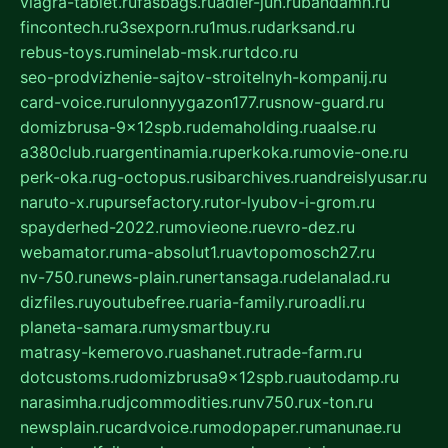
viagra-tablet.ru
fasbags.ru
adler-jun.ru
bandamn.ru
fincontech.ru
3sexporn.ru
1mus.ru
darksand.ru
rebus-toys.ru
minelab-msk.ru
rtdco.ru
seo-prodvizhenie-sajtov-stroitelnyh-kompanij.ru
card-voice.ru
rulonnyygazon177.ru
snow-guard.ru
domizbrusa-9x12spb.ru
demaholding.ru
aalse.ru
a380club.ru
argentinamia.ru
perkoka.ru
movie-one.ru
perk-oka.ru
g-octopus.ru
sibarchives.ru
andreislyusar.ru
naruto-x.ru
pursefactory.ru
tor-lyubov-i-grom.ru
spayderhed-2022.ru
movieone.ru
evro-dez.ru
webamator.ru
ma-absolut1.ru
avtopomosch27.ru
nv-750.ru
news-plain.ru
nertansaga.ru
delanalad.ru
dizfiles.ru
youtubefree.ru
aria-family.ru
roadli.ru
planeta-samara.ru
mysmartbuy.ru
matrasy-kemerovo.ru
ashanet.ru
trade-farm.ru
dotcustoms.ru
domizbrusa9x12spb.ru
autodamp.ru
narasimha.ru
djcommodities.ru
nv750.ru
x-ton.ru
newsplain.ru
cardvoice.ru
modopaper.ru
manunae.ru