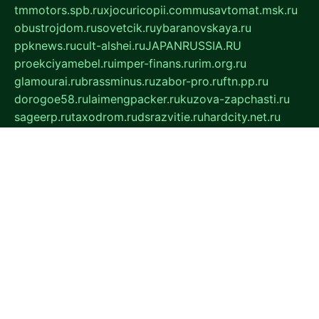
tmmotors.spb.ru
xjocuricopii.com
musavtomat.msk.ru
obustrojdom.ru
sovetcik.ru
ybaranovskaya.ru
ppknews.ru
cult-alshei.ru
JAPANRUSSIA.RU
proekciyamebel.ru
imper-finans.ru
rim.org.ru
glamourai.ru
brassminus.ru
zabor-pro.ru
ftn.pp.ru
dorogoe58.ru
laimengpacker.ru
kuzova-zapchasti.ru
sageerp.ru
taxodrom.ru
dsrazvitie.ru
hardcity.net.ru
ratinghomegames.ru
topservice25.ru
gubernyan.ru
gtglasslined.ru
ii4.ru
tssport.spb.ru
andorra24.com
blackwallstreet.ru
oboimos.ru
optim-doors.com.ru
ikuch.ru
nycr.org.ru
npa21.ru
vremya-ch.spb.ru
desert000.ru
ivtorgi.ru
ifiori.ru
catalog-statei.ru
dcv.org.ru
spetsmaster174.ru
ipkameryhiseeu.ru
dum26.ru
ruspol.spb.ru
fr-opendp.ru
kam-solnyshko.ru
cheyenne-arapaho.ru
sevzapmetal.spb.ru
ted-lapidus.spb.ru
parasite-eliminator.ru
sigma-complete.ru
modernworld.ru
dama-moda.ru
eholot-group.ru
sk-nvkz.ru
DRONGOLD.RU