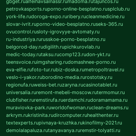
gbget.ru
alfeihavsalnassr.ru
madoma.ru
tajuncos.ru
petrovkasports.ru
porno-online-besplatno.ru
splclub.ru
york-life.ru
doroga-expo.ru
ribery.ru
cleanmedicine.ru
slovar-ivrit.ru
porno-video-besplatno.ru
seks-365.ru
ovucontrol.ru
sloty-igrovyye-avtomaty.ru
ru-industriya.ru
russkoe-porno-besplatno.ru
belgorod-day.ru
digilith.ru
pichkurovlab.ru
medic-today.ru
taksu.ru
comp123.ru
don-ykt.ru
teensvoice.ru
imgsharing.ru
domashnee-porno.ru
eva-elfie.ru
foto-tur.ru
biz-doska.ru
metropoltravel.ru
veslo-i-yakor.ru
borodino-media.ru
rostotsky.ru
regionufa.ru
weiss-bet.ru
zaryna.ru
casinotablet.ru
universalia.ru
remont-mebeli-moscow.ru
termomur.ru
clubfisher.ru
remstirufa.ru
erdamchi.ru
doramamama.ru
muraviovka-park.ru
worldofwoman.ru
clean-dreams.ru
arkrym.ru
kristinita.ru
dircomputer.ru
healthenter.ru
textexperts.ru
pivnaya-kruzhka.ru
kinofilmy-2021.ru
demolalapaluza.ru
tanyavanya.ru
remstir-tolyatti.ru