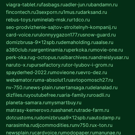
viagra-tablet.ru
fasbags.ru
adler-jun.ru
bandamn.ru
fincontech.ru
3sexporn.ru
1mus.ru
darksand.ru
rebus-toys.ru
minelab-msk.ru
rtdco.ru
seo-prodvizhenie-sajtov-stroitelnyh-kompanij.ru
card-voice.ru
rulonnyygazon177.ru
snow-guard.ru
domizbrusa-9x12spb.ru
demaholding.ru
aalse.ru
a380club.ru
argentinamia.ru
perkoka.ru
movie-one.ru
perk-oka.ru
g-octopus.ru
sibarchives.ru
andreislyusar.ru
naruto-x.ru
pursefactory.ru
tor-lyubov-i-grom.ru
spayderhed-2022.ru
movieone.ru
evro-dez.ru
webamator.ru
ma-absolut1.ru
avtopomosch27.ru
nv-750.ru
news-plain.ru
nertansaga.ru
delanalad.ru
dizfiles.ru
youtubefree.ru
aria-family.ru
roadli.ru
planeta-samara.ru
mysmartbuy.ru
matrasy-kemerovo.ru
ashanet.ru
trade-farm.ru
dotcustoms.ru
domizbrusa9x12spb.ru
autodamp.ru
narasimha.ru
djcommodities.ru
nv750.ru
x-ton.ru
newsplain.ru
cardvoice.ru
modopaper.ru
manunae.ru