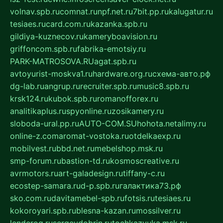
volnav.spb.ru
comnat.ru
npf.net.ru
7bit.pp.ru
kalugatur.ru
tesiaes.ru
card.com.ru
kazanka.spb.ru
gildiya-kuznecov.ru
kameryboavision.ru
griffoncom.spb.ru
fabrika-emotsiy.ru
PARK-MATROSOVA.RU
agat.spb.ru
avtoyurist-moskva1.ru
hardware.org.ru
схема-авто.рф
dg-lab.ru
angrup.ru
recruiter.spb.ru
music8.spb.ru
krsk124.ru
kubok.spb.ru
romanofforex.ru
analitikaplus.ru
spyonline.ru
zosikamery.ru
sloboda-ural.pp.ru
AUTO-COM.SU
hohota.net
alimy.ru
online-z.com
aromat-vostoka.ru
otdelkaexp.ru
mobilvest.ru
bbd.net.ru
mebelshop.msk.ru
smp-forum.ru
bastion-td.ru
kosmoscreative.ru
avrmotors.ru
art-galadesign.ru
tiffany-c.ru
ecostep-samara.ru
d-p.spb.ru
галактика73.рф
sko.com.ru
davitamebel-spb.ru
fotsis.ru
tesiaes.ru
kokoroyari.spb.ru
blesna-kazan.ru
mossilver.ru
lenderoq.ru
sergeydobrin.ru
tochkazvuka.msk.ru