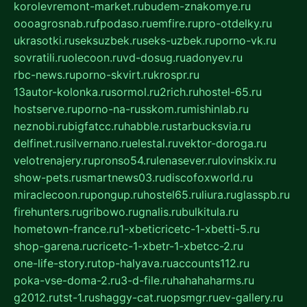
korolevremont-market.ru
budem-znakomye.ru
oooagrosnab.ru
fpodaso.ru
emfire.ru
pro-otdelky.ru
ukrasotki.ru
seksuzbek.ru
seks-uzbek.ru
porno-vk.ru
sovratili.ru
olecoon.ru
vd-dosug.ru
adonyev.ru
rbc-news.ru
porno-skvirt.ru
krospr.ru
13autor-kolonka.ru
sormol.ru
2rich.ru
hostel-65.ru
hostserve.ru
porno-na-russkom.ru
mishinlab.ru
neznobi.ru
bigfatcc.ru
habble.ru
starbucksvia.ru
delfinet.ru
silvernano.ru
elestal.ru
vektor-doroga.ru
velotrenajery.ru
pronso54.ru
lenasever.ru
lovinskix.ru
show-pets.ru
smartnews03.ru
discofoxworld.ru
miraclecoon.ru
pongup.ru
hostel65.ru
liura.ru
glasspb.ru
firehunters.ru
gribowo.ru
gnalis.ru
bulkitula.ru
hometown-france.ru
1-xbeticricetc-1-xbetti-5.ru
shop-garena.ru
cricetc-1-xbetr-1-xbetcc-2.ru
one-life-story.ru
top-halyava.ru
accounts112.ru
poka-vse-doma-2.ru
3-d-file.ru
hahahaharms.ru
g2012.ru
tst-1.ru
shaggy-cat.ru
opsmgr.ru
ev-gallery.ru