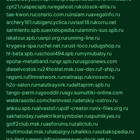
cpt21.ru
ispecspb.ru
regahost.ru
kolosok-elita.ru
tae-kwon.ru
consrio.com.ru
insiam.ru
avegainfo.ru
archery161.ru
bigencyclica.ru
vlast16.ru
korru.net
sarmiento.spb.su
extelopedia.ru
lammin-suo.spb.ru
iskatour.spb.ru
snpi.org.ru
running-line.ru
krygeva-spa.ru
chel.net.ru
rust-loco.ru
dugshop.ru
hl-beta.spb.ru
school494.spb.ru
mymubaby.ru
epoha-metalband.ru
ngr.spb.ru
rusgosnews.com
dieselvostok.ru
24hostel.msk.ru
w-dev.ru
f-ship.ru
regsmi.ru
filmnetwork.ru
malinasp.ru
kinosvin.ru
h2o-salon.ru
malutkayork.ru
deltaprim.spb.ru
tango-perm.ru
gooddir.ru
sgv.su
multiki-online.com
webkrasotki.com
cherinvest.ru
detskiy-ostrov.ru
ankou.spb.ru
alvesta1.ru
pdf-creator.ru
nix-files.org.ru
sakhatoday.ru
elektrikersymboler.ru
sputnikyes.ru
golf2club.msk.ru
aeforums.ru
zallclub.ru
multimodal.msk.ru
habaigry.ru
haikko.ru
sobakopedia.ru
isz-fest.ru
ewnc.info
screensaver-clock.net.ru