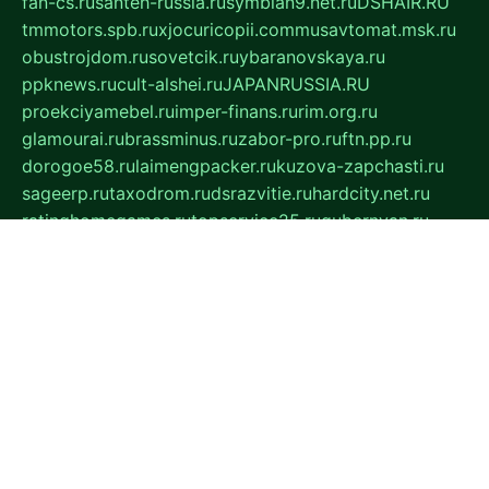
fan-cs.ru
santeh-russia.ru
symbian9.net.ru
DSHAIR.RU
tmmotors.spb.ru
xjocuricopii.com
musavtomat.msk.ru
obustrojdom.ru
sovetcik.ru
ybaranovskaya.ru
ppknews.ru
cult-alshei.ru
JAPANRUSSIA.RU
proekciyamebel.ru
imper-finans.ru
rim.org.ru
glamourai.ru
brassminus.ru
zabor-pro.ru
ftn.pp.ru
dorogoe58.ru
laimengpacker.ru
kuzova-zapchasti.ru
sageerp.ru
taxodrom.ru
dsrazvitie.ru
hardcity.net.ru
ratinghomegames.ru
topservice25.ru
gubernyan.ru
gtglasslined.ru
ii4.ru
tssport.spb.ru
andorra24.com
blackwallstreet.ru
oboimos.ru
optim-doors.com.ru
ikuch.ru
nycr.org.ru
npa21.ru
vremya-ch.spb.ru
desert000.ru
ivtorgi.ru
ifiori.ru
catalog-statei.ru
dcv.org.ru
spetsmaster174.ru
ipkameryhiseeu.ru
dum26.ru
ruspol.spb.ru
fr-opendp.ru
kam-solnyshko.ru
cheyenne-arapaho.ru
sevzapmetal.spb.ru
ted-lapidus.spb.ru
parasite-eliminator.ru
sigma-complete.ru
modernworld.ru
dama-moda.ru