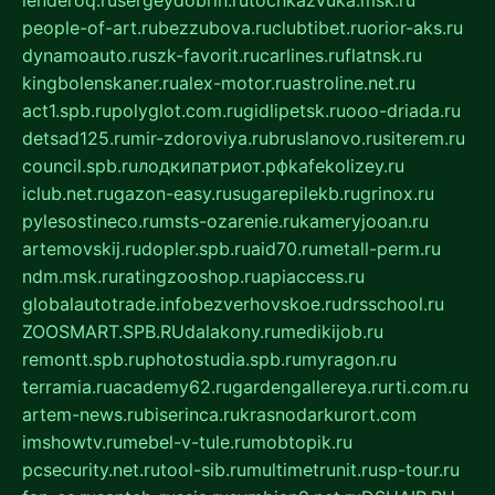
people-of-art.ru
bezzubova.ru
clubtibet.ru
orior-aks.ru
dynamoauto.ru
szk-favorit.ru
carlines.ru
flatnsk.ru
kingbolenskaner.ru
alex-motor.ru
astroline.net.ru
act1.spb.ru
polyglot.com.ru
gidlipetsk.ru
ooo-driada.ru
detsad125.ru
mir-zdoroviya.ru
bruslanovo.ru
siterem.ru
council.spb.ru
лодкипатриот.рф
kafekolizey.ru
iclub.net.ru
gazon-easy.ru
sugarepilekb.ru
grinox.ru
pylesostineco.ru
msts-ozarenie.ru
kameryjooan.ru
artemovskij.ru
dopler.spb.ru
aid70.ru
metall-perm.ru
ndm.msk.ru
ratingzooshop.ru
apiaccess.ru
globalautotrade.info
bezverhovskoe.ru
drsschool.ru
ZOOSMART.SPB.RU
dalakony.ru
medikijob.ru
remontt.spb.ru
photostudia.spb.ru
myragon.ru
terramia.ru
academy62.ru
gardengallereya.ru
rti.com.ru
artem-news.ru
biserinca.ru
krasnodarkurort.com
imshowtv.ru
mebel-v-tule.ru
mobtopik.ru
pcsecurity.net.ru
tool-sib.ru
multimetrunit.ru
sp-tour.ru