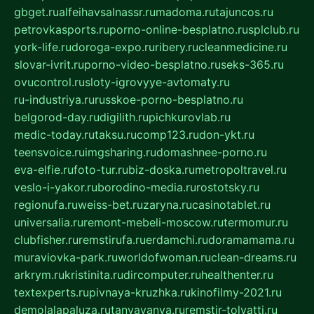
gbget.ru
alfeihavsalnassr.ru
madoma.ru
tajuncos.ru
petrovkasports.ru
porno-online-besplatno.ru
splclub.ru
york-life.ru
doroga-expo.ru
ribery.ru
cleanmedicine.ru
slovar-ivrit.ru
porno-video-besplatno.ru
seks-365.ru
ovucontrol.ru
sloty-igrovyye-avtomaty.ru
ru-industriya.ru
russkoe-porno-besplatno.ru
belgorod-day.ru
digilith.ru
pichkurovlab.ru
medic-today.ru
taksu.ru
comp123.ru
don-ykt.ru
teensvoice.ru
imgsharing.ru
domashnee-porno.ru
eva-elfie.ru
foto-tur.ru
biz-doska.ru
metropoltravel.ru
veslo-i-yakor.ru
borodino-media.ru
rostotsky.ru
regionufa.ru
weiss-bet.ru
zaryna.ru
casinotablet.ru
universalia.ru
remont-mebeli-moscow.ru
termomur.ru
clubfisher.ru
remstirufa.ru
erdamchi.ru
doramamama.ru
muraviovka-park.ru
worldofwoman.ru
clean-dreams.ru
arkrym.ru
kristinita.ru
dircomputer.ru
healthenter.ru
textexperts.ru
pivnaya-kruzhka.ru
kinofilmy-2021.ru
demolalapaluza.ru
tanyavanya.ru
remstir-tolyatti.ru