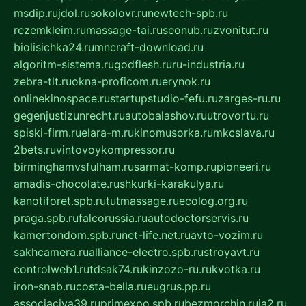
msdip.ru
jdol.ru
sokolovr.ru
newtech-spb.ru
rezemkleim.ru
massage-tai.ru
seonub.ru
zvonitut.ru
biolisichka24.ru
mncraft-download.ru
algoritm-sistema.ru
godflesh.ru
ru-industria.ru
zebra-tlt.ru
okna-proficom.ru
erynok.ru
onlinekinospace.ru
startupstudio-fefu.ru
zarges-ru.ru
gegenjustizunrecht.ru
autobalashov.ru
utrovortu.ru
spiski-firm.ru
elara-m.ru
kinomusorka.ru
mkcslava.ru
2bets.ru
vintovoykompressor.ru
birminghamvsfulham.ru
sarmat-komp.ru
pioneeri.ru
amadis-chocolate.ru
shkurki-karakulya.ru
kanotiforet.spb.ru
tutmassage.ru
ecolog.org.ru
praga.spb.ru
falcorussia.ru
autodoctorservis.ru
kamertondom.spb.ru
net-life.net.ru
avto-vozim.ru
sakhcamera.ru
alliance-electro.spb.ru
stroyavt.ru
controlweb1.ru
tdsak74.ru
kinzozo-ru.ru
kvotka.ru
iron-snab.ru
costa-bella.ru
eugrus.pp.ru
associaciya39.ru
primexpo.spb.ru
bezmorchin.ru
ia2.ru