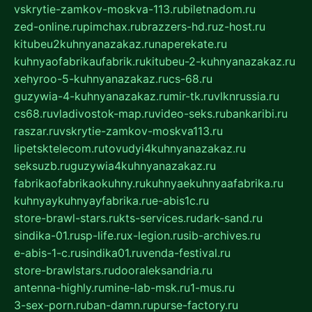
vskrytie-zamkov-moskva-113.ru
biletnadom.ru
zed-online.ru
pimchax.ru
brazzers-hd.ru
z-host.ru
kitubeu2kuhnyanazakaz.ru
naperekate.ru
kuhnyaofabrikaufabrik.ru
kitubeu-2-kuhnyanazakaz.ru
xehyroo-5-kuhnyanazakaz.ru
cs-68.ru
guzywia-4-kuhnyanazakaz.ru
mir-tk.ru
vlknrussia.ru
cs68.ru
vladivostok-map.ru
video-seks.ru
bankaribi.ru
raszar.ru
vskrytie-zamkov-moskva113.ru
lipetsktelecom.ru
tovudyi4kuhnyanazakaz.ru
seksuzb.ru
guzywia4kuhnyanazakaz.ru
fabrikaofabrikaokuhny.ru
kuhnyaekuhnyaafabrika.ru
kuhnyaykuhnyayfabrika.ru
e-abis1c.ru
store-brawl-stars.ru
kts-services.ru
dark-sand.ru
sindika-01.ru
sp-life.ru
x-legion.ru
sib-archives.ru
e-abis-1-c.ru
sindika01.ru
venda-festival.ru
store-brawlstars.ru
dooraleksandria.ru
antenna-highly.ru
mine-lab-msk.ru
1-mus.ru
3-sex-porn.ru
ban-damn.ru
purse-factory.ru