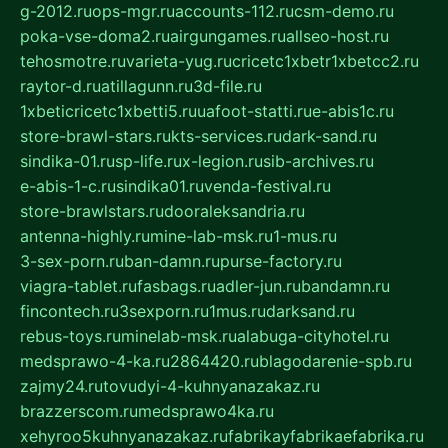
g-2012.ru
ops-mgr.ru
accounts-112.ru
csm-demo.ru
poka-vse-doma2.ru
airgungames.ru
allseo-host.ru
tehosmotre.ru
varieta-yug.ru
cricetc1xbetr1xbetcc2.ru
raytor-d.ru
atillagunn.ru
3d-file.ru
1xbeticricetc1xbetti5.ru
uafoot-statti.ru
e-abis1c.ru
store-brawl-stars.ru
kts-services.ru
dark-sand.ru
sindika-01.ru
sp-life.ru
x-legion.ru
sib-archives.ru
e-abis-1-c.ru
sindika01.ru
venda-festival.ru
store-brawlstars.ru
dooraleksandria.ru
antenna-highly.ru
mine-lab-msk.ru
1-mus.ru
3-sex-porn.ru
ban-damn.ru
purse-factory.ru
viagra-tablet.ru
fasbags.ru
adler-jun.ru
bandamn.ru
fincontech.ru
3sexporn.ru
1mus.ru
darksand.ru
rebus-toys.ru
minelab-msk.ru
alabuga-cityhotel.ru
medsprawo-4-ka.ru
2864420.ru
blagodarenie-spb.ru
zajmy24.ru
tovudyi-4-kuhnyanazakaz.ru
brazzerscom.ru
medsprawo4ka.ru
xehyroo5kuhnyanazakaz.ru
fabrikayfabrikaefabrika.ru