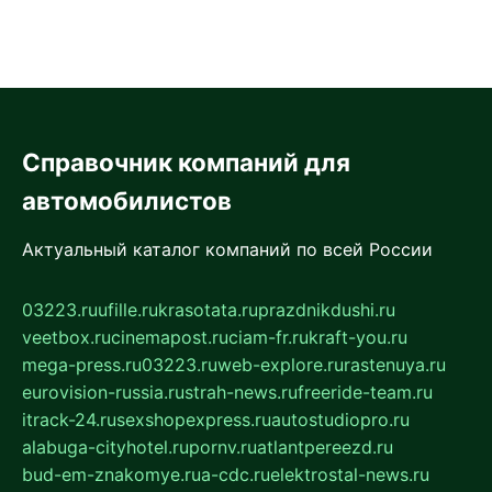
Справочник компаний для
автомобилистов
Актуальный каталог компаний по всей России
03223.ru
ufille.ru
krasotata.ru
prazdnikdushi.ru
veetbox.ru
cinemapost.ru
ciam-fr.ru
kraft-you.ru
mega-press.ru
03223.ru
web-explore.ru
rastenuya.ru
eurovision-russia.ru
strah-news.ru
freeride-team.ru
itrack-24.ru
sexshopexpress.ru
autostudiopro.ru
alabuga-cityhotel.ru
pornv.ru
atlantpereezd.ru
bud-em-znakomye.ru
a-cdc.ru
elektrostal-news.ru