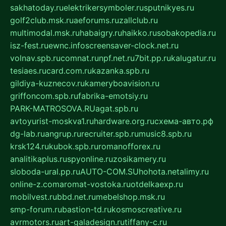
sakhatoday.ru
elektrikersymboler.ru
sputnikyes.ru
golf2club.msk.ru
aeforums.ru
zallclub.ru
multimodal.msk.ru
habaigry.ru
haikko.ru
sobakopedia.ru
isz-fest.ru
ewnc.info
screensaver-clock.net.ru
volnav.spb.ru
comnat.ru
npf.net.ru
7bit.pp.ru
kalugatur.ru
tesiaes.ru
card.com.ru
kazanka.spb.ru
gildiya-kuznecov.ru
kameryboavision.ru
griffoncom.spb.ru
fabrika-emotsiy.ru
PARK-MATROSOVA.RU
agat.spb.ru
avtoyurist-moskva1.ru
hardware.org.ru
схема-авто.рф
dg-lab.ru
angrup.ru
recruiter.spb.ru
music8.spb.ru
krsk124.ru
kubok.spb.ru
romanofforex.ru
analitikaplus.ru
spyonline.ru
zosikamery.ru
sloboda-ural.pp.ru
AUTO-COM.SU
hohota.net
alimy.ru
online-z.com
aromat-vostoka.ru
otdelkaexp.ru
mobilvest.ru
bbd.net.ru
mebelshop.msk.ru
smp-forum.ru
bastion-td.ru
kosmoscreative.ru
avrmotors.ru
art-galadesign.ru
tiffany-c.ru