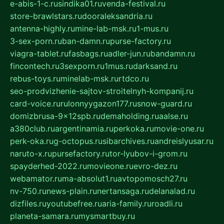
e-abis-1-c.ru
sindika01.ru
venda-festival.ru
store-brawlstars.ru
dooraleksandria.ru
antenna-highly.ru
mine-lab-msk.ru
1-mus.ru
3-sex-porn.ru
ban-damn.ru
purse-factory.ru
viagra-tablet.ru
fasbags.ru
adler-jun.ru
bandamn.ru
fincontech.ru
3sexporn.ru
1mus.ru
darksand.ru
rebus-toys.ru
minelab-msk.ru
rtdco.ru
seo-prodvizhenie-sajtov-stroitelnyh-kompanij.ru
card-voice.ru
rulonnyygazon177.ru
snow-guard.ru
domizbrusa-9x12spb.ru
demaholding.ru
aalse.ru
a380club.ru
argentinamia.ru
perkoka.ru
movie-one.ru
perk-oka.ru
g-octopus.ru
sibarchives.ru
andreislyusar.ru
naruto-x.ru
pursefactory.ru
tor-lyubov-i-grom.ru
spayderhed-2022.ru
movieone.ru
evro-dez.ru
webamator.ru
ma-absolut1.ru
avtopomosch27.ru
nv-750.ru
news-plain.ru
nertansaga.ru
delanalad.ru
dizfiles.ru
youtubefree.ru
aria-family.ru
roadli.ru
planeta-samara.ru
mysmartbuy.ru