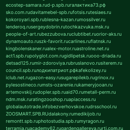
ecostep-samara.ru
d-p.spb.ru
галактика73.рф
sko.com.ru
davitamebel-spb.ru
fotsis.ru
tesiaes.ru
kokoroyari.spb.ru
blesna-kazan.ru
mossilver.ru
lenderoq.ru
sergeydobrin.ru
tochkazvuka.msk.ru
people-of-art.ru
bezzubova.ru
clubtibet.ru
orior-aks.ru
dynamoauto.ru
szk-favorit.ru
carlines.ru
flatnsk.ru
kingbolenskaner.ru
alex-motor.ru
astroline.net.ru
act1.spb.ru
polyglot.com.ru
gidlipetsk.ru
ooo-driada.ru
detsad125.ru
mir-zdoroviya.ru
bruslanovo.ru
siterem.ru
council.spb.ru
лодкипатриот.рф
kafekolizey.ru
iclub.net.ru
gazon-easy.ru
sugarepilekb.ru
grinox.ru
pylesostineco.ru
msts-ozarenie.ru
kameryjooan.ru
artemovskij.ru
dopler.spb.ru
aid70.ru
metall-perm.ru
ndm.msk.ru
ratingzooshop.ru
apiaccess.ru
globalautotrade.info
bezverhovskoe.ru
drsschool.ru
ZOOSMART.SPB.RU
dalakony.ru
medikijob.ru
remontt.spb.ru
photostudia.spb.ru
myragon.ru
terramia.ru
academy62.ru
gardengallereya.ru
rti.com.ru