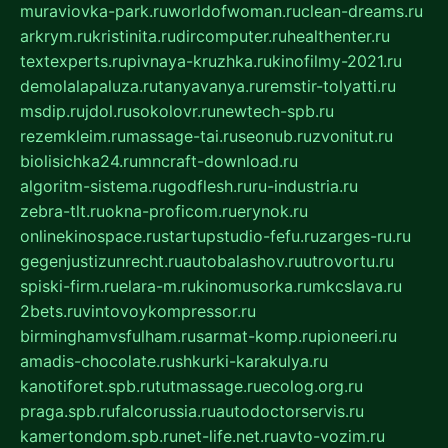
muraviovka-park.ru
worldofwoman.ru
clean-dreams.ru
arkrym.ru
kristinita.ru
dircomputer.ru
healthenter.ru
textexperts.ru
pivnaya-kruzhka.ru
kinofilmy-2021.ru
demolalapaluza.ru
tanyavanya.ru
remstir-tolyatti.ru
msdip.ru
jdol.ru
sokolovr.ru
newtech-spb.ru
rezemkleim.ru
massage-tai.ru
seonub.ru
zvonitut.ru
biolisichka24.ru
mncraft-download.ru
algoritm-sistema.ru
godflesh.ru
ru-industria.ru
zebra-tlt.ru
okna-proficom.ru
erynok.ru
onlinekinospace.ru
startupstudio-fefu.ru
zarges-ru.ru
gegenjustizunrecht.ru
autobalashov.ru
utrovortu.ru
spiski-firm.ru
elara-m.ru
kinomusorka.ru
mkcslava.ru
2bets.ru
vintovoykompressor.ru
birminghamvsfulham.ru
sarmat-komp.ru
pioneeri.ru
amadis-chocolate.ru
shkurki-karakulya.ru
kanotiforet.spb.ru
tutmassage.ru
ecolog.org.ru
praga.spb.ru
falcorussia.ru
autodoctorservis.ru
kamertondom.spb.ru
net-life.net.ru
avto-vozim.ru