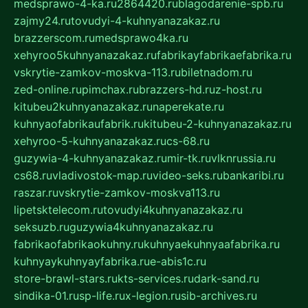
medsprawo-4-ka.ru
2864420.ru
blagodarenie-spb.ru
zajmy24.ru
tovudyi-4-kuhnyanazakaz.ru
brazzerscom.ru
medsprawo4ka.ru
xehyroo5kuhnyanazakaz.ru
fabrikayfabrikaefabrika.ru
vskrytie-zamkov-moskva-113.ru
biletnadom.ru
zed-online.ru
pimchax.ru
brazzers-hd.ru
z-host.ru
kitubeu2kuhnyanazakaz.ru
naperekate.ru
kuhnyaofabrikaufabrik.ru
kitubeu-2-kuhnyanazakaz.ru
xehyroo-5-kuhnyanazakaz.ru
cs-68.ru
guzywia-4-kuhnyanazakaz.ru
mir-tk.ru
vlknrussia.ru
cs68.ru
vladivostok-map.ru
video-seks.ru
bankaribi.ru
raszar.ru
vskrytie-zamkov-moskva113.ru
lipetsktelecom.ru
tovudyi4kuhnyanazakaz.ru
seksuzb.ru
guzywia4kuhnyanazakaz.ru
fabrikaofabrikaokuhny.ru
kuhnyaekuhnyaafabrika.ru
kuhnyaykuhnyayfabrika.ru
e-abis1c.ru
store-brawl-stars.ru
kts-services.ru
dark-sand.ru
sindika-01.ru
sp-life.ru
x-legion.ru
sib-archives.ru