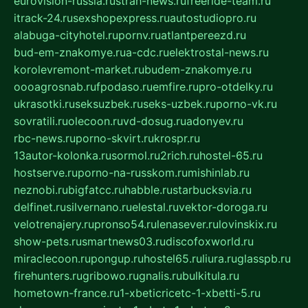
eurovision-russia.ru
strah-news.ru
freeride-team.ru
itrack-24.ru
sexshopexpress.ru
autostudiopro.ru
alabuga-cityhotel.ru
pornv.ru
atlantpereezd.ru
bud-em-znakomye.ru
a-cdc.ru
elektrostal-news.ru
korolevremont-market.ru
budem-znakomye.ru
oooagrosnab.ru
fpodaso.ru
emfire.ru
pro-otdelky.ru
ukrasotki.ru
seksuzbek.ru
seks-uzbek.ru
porno-vk.ru
sovratili.ru
olecoon.ru
vd-dosug.ru
adonyev.ru
rbc-news.ru
porno-skvirt.ru
krospr.ru
13autor-kolonka.ru
sormol.ru
2rich.ru
hostel-65.ru
hostserve.ru
porno-na-russkom.ru
mishinlab.ru
neznobi.ru
bigfatcc.ru
habble.ru
starbucksvia.ru
delfinet.ru
silvernano.ru
elestal.ru
vektor-doroga.ru
velotrenajery.ru
pronso54.ru
lenasever.ru
lovinskix.ru
show-pets.ru
smartnews03.ru
discofoxworld.ru
miraclecoon.ru
pongup.ru
hostel65.ru
liura.ru
glasspb.ru
firehunters.ru
gribowo.ru
gnalis.ru
bulkitula.ru
hometown-france.ru
1-xbeticricetc-1-xbetti-5.ru