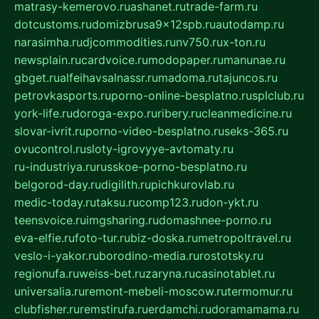
matrasy-kemerovo.ru
ashanet.ru
trade-farm.ru
dotcustoms.ru
domizbrusa9x12spb.ru
autodamp.ru
narasimha.ru
djcommodities.ru
nv750.ru
x-ton.ru
newsplain.ru
cardvoice.ru
modopaper.ru
manunae.ru
gbget.ru
alfeihavsalnassr.ru
madoma.ru
tajuncos.ru
petrovkasports.ru
porno-online-besplatno.ru
splclub.ru
york-life.ru
doroga-expo.ru
ribery.ru
cleanmedicine.ru
slovar-ivrit.ru
porno-video-besplatno.ru
seks-365.ru
ovucontrol.ru
sloty-igrovyye-avtomaty.ru
ru-industriya.ru
russkoe-porno-besplatno.ru
belgorod-day.ru
digilith.ru
pichkurovlab.ru
medic-today.ru
taksu.ru
comp123.ru
don-ykt.ru
teensvoice.ru
imgsharing.ru
domashnee-porno.ru
eva-elfie.ru
foto-tur.ru
biz-doska.ru
metropoltravel.ru
veslo-i-yakor.ru
borodino-media.ru
rostotsky.ru
regionufa.ru
weiss-bet.ru
zaryna.ru
casinotablet.ru
universalia.ru
remont-mebeli-moscow.ru
termomur.ru
clubfisher.ru
remstirufa.ru
erdamchi.ru
doramamama.ru