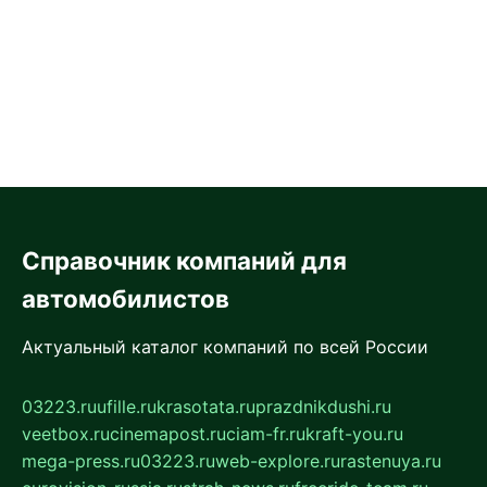
Справочник компаний для
автомобилистов
Актуальный каталог компаний по всей России
03223.ru
ufille.ru
krasotata.ru
prazdnikdushi.ru
veetbox.ru
cinemapost.ru
ciam-fr.ru
kraft-you.ru
mega-press.ru
03223.ru
web-explore.ru
rastenuya.ru