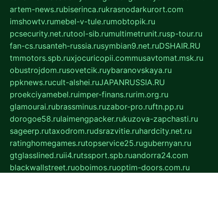
artem-news.ru
biserinca.ru
krasnodarkurort.com
imshowtv.ru
mebel-v-tule.ru
mobtopik.ru
pcsecurity.net.ru
tool-sib.ru
multimetrunit.ru
sp-tour.ru
fan-cs.ru
santeh-russia.ru
symbian9.net.ru
DSHAIR.RU
tmmotors.spb.ru
xjocuricopii.com
musavtomat.msk.ru
obustrojdom.ru
sovetcik.ru
ybaranovskaya.ru
ppknews.ru
cult-alshei.ru
JAPANRUSSIA.RU
proekciyamebel.ru
imper-finans.ru
rim.org.ru
glamourai.ru
brassminus.ru
zabor-pro.ru
ftn.pp.ru
dorogoe58.ru
laimengpacker.ru
kuzova-zapchasti.ru
sageerp.ru
taxodrom.ru
dsrazvitie.ru
hardcity.net.ru
ratinghomegames.ru
topservice25.ru
gubernyan.ru
gtglasslined.ru
ii4.ru
tssport.spb.ru
andorra24.com
blackwallstreet.ru
oboimos.ru
optim-doors.com.ru
ikuch.ru
nycr.org.ru
npa21.ru
vremya-ch.spb.ru
desert000.ru
ivtorgi.ru
ifiori.ru
catalog-statei.ru
dcv.org.ru
spetsmaster174.ru
ipkameryhiseeu.ru
dum26.ru
ruspol.spb.ru
fr-opendp.ru
kam-solnyshko.ru