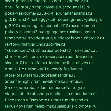
shop-garena.ru
cricetc-1-xbetr-1-xbetcc-2.ru
one-life-story.ru
top-halyava.ru
accounts112.ru
poka-vse-doma-2.ru
3-d-file.ru
hahahaharms.ru
g2012.ru
tst-1.ru
shaggy-cat.ru
opsmgr.ru
ev-gallery.ru
g-2012.ru
ops-mgr.ru
accounts-112.ru
csm-demo.ru
poka-vse-doma2.ru
airgungames.ru
allseo-host.ru
tehosmotre.ru
varieta-yug.ru
cricetc1xbetr1xbetcc2.ru
raytor-d.ru
atillagunn.ru
3d-file.ru
1xbeticricetc1xbetti5.ru
uafoot-statti.ru
e-abis1c.ru
store-brawl-stars.ru
kts-services.ru
dark-sand.ru
sindika-01.ru
sp-life.ru
x-legion.ru
sib-archives.ru
e-abis-1-c.ru
sindika01.ru
venda-festival.ru
store-brawlstars.ru
dooraleksandria.ru
antenna-highly.ru
mine-lab-msk.ru
1-mus.ru
3-sex-porn.ru
ban-damn.ru
purse-factory.ru
viagra-tablet.ru
fasbags.ru
adler-jun.ru
bandamn.ru
fincontech.ru
3sexporn.ru
1mus.ru
darksand.ru
rebus-toys.ru
minelab-msk.ru
alabuga-cityhotel.ru