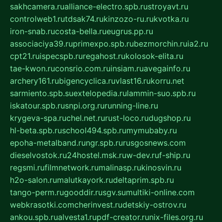
sakhcamera.ru
alliance-electro.spb.ru
stroyavt.ru
controlweb1.ru
tdsak74.ru
kinzozo-ru.ru
kvotka.ru
iron-snab.ru
costa-bella.ru
eugrus.pp.ru
associaciya39.ru
primexpo.spb.ru
bezmorchin.ru
ia2.ru
cpt21.ru
ispecspb.ru
regahost.ru
kolosok-elita.ru
tae-kwon.ru
consrio.com.ru
insiam.ru
avegainfo.ru
archery161.ru
bigencyclica.ru
vlast16.ru
korru.net
sarmiento.spb.su
extelopedia.ru
lammin-suo.spb.ru
iskatour.spb.ru
snpi.org.ru
running-line.ru
krygeva-spa.ru
chel.net.ru
rust-loco.ru
dugshop.ru
hl-beta.spb.ru
school494.spb.ru
mymubaby.ru
epoha-metalband.ru
ngr.spb.ru
rusgosnews.com
dieselvostok.ru
24hostel.msk.ru
w-dev.ru
f-ship.ru
regsmi.ru
filmnetwork.ru
malinasp.ru
kinosvin.ru
h2o-salon.ru
malutkayork.ru
deltaprim.spb.ru
tango-perm.ru
gooddir.ru
sgv.su
multiki-online.com
webkrasotki.com
cherinvest.ru
detskiy-ostrov.ru
ankou.spb.ru
alvesta1.ru
pdf-creator.ru
nix-files.org.ru