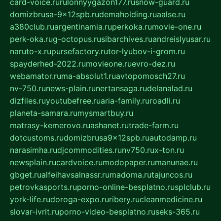
card-voice.ru
rulonnyygazon177.ru
snow-guard.ru
domizbrusa-9x12spb.ru
demaholding.ru
aalse.ru
a380club.ru
argentinamia.ru
perkoka.ru
movie-one.ru
perk-oka.ru
g-octopus.ru
sibarchives.ru
andreislyusar.ru
naruto-x.ru
pursefactory.ru
tor-lyubov-i-grom.ru
spayderhed-2022.ru
movieone.ru
evro-dez.ru
webamator.ru
ma-absolut1.ru
avtopomosch27.ru
nv-750.ru
news-plain.ru
nertansaga.ru
delanalad.ru
dizfiles.ru
youtubefree.ru
aria-family.ru
roadli.ru
planeta-samara.ru
mysmartbuy.ru
matrasy-kemerovo.ru
ashanet.ru
trade-farm.ru
dotcustoms.ru
domizbrusa9x12spb.ru
autodamp.ru
narasimha.ru
djcommodities.ru
nv750.ru
x-ton.ru
newsplain.ru
cardvoice.ru
modopaper.ru
manunae.ru
gbget.ru
alfeihavsalnassr.ru
madoma.ru
tajuncos.ru
petrovkasports.ru
porno-online-besplatno.ru
splclub.ru
york-life.ru
doroga-expo.ru
ribery.ru
cleanmedicine.ru
slovar-ivrit.ru
porno-video-besplatno.ru
seks-365.ru