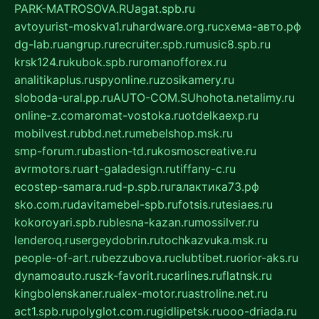
PARK-MATROSOVA.RU
agat.spb.ru
avtoyurist-moskva1.ru
hardware.org.ru
схема-авто.рф
dg-lab.ru
angrup.ru
recruiter.spb.ru
music8.spb.ru
krsk124.ru
kubok.spb.ru
romanofforex.ru
analitikaplus.ru
spyonline.ru
zosikamery.ru
sloboda-ural.pp.ru
AUTO-COM.SU
hohota.net
alimy.ru
online-z.com
aromat-vostoka.ru
otdelkaexp.ru
mobilvest.ru
bbd.net.ru
mebelshop.msk.ru
smp-forum.ru
bastion-td.ru
kosmoscreative.ru
avrmotors.ru
art-galadesign.ru
tiffany-c.ru
ecostep-samara.ru
d-p.spb.ru
галактика73.рф
sko.com.ru
davitamebel-spb.ru
fotsis.ru
tesiaes.ru
kokoroyari.spb.ru
blesna-kazan.ru
mossilver.ru
lenderoq.ru
sergeydobrin.ru
tochkazvuka.msk.ru
people-of-art.ru
bezzubova.ru
clubtibet.ru
orior-aks.ru
dynamoauto.ru
szk-favorit.ru
carlines.ru
flatnsk.ru
kingbolenskaner.ru
alex-motor.ru
astroline.net.ru
act1.spb.ru
polyglot.com.ru
gidlipetsk.ru
ooo-driada.ru