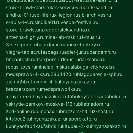
store-brawl-stars.ru
kts-services.ru
dark-sand.ru
sindika-01.ru
sp-life.ru
x-legion.ru
sib-archives.ru
e-abis-1-c.ru
sindika01.ru
venda-festival.ru
store-brawlstars.ru
dooraleksandria.ru
antenna-highly.ru
mine-lab-msk.ru
1-mus.ru
3-sex-porn.ru
ban-damn.ru
purse-factory.ru
viagra-tablet.ru
fasbags.ru
adler-jun.ru
bandamn.ru
fincontech.ru
3sexporn.ru
1mus.ru
darksand.ru
rebus-toys.ru
minelab-msk.ru
alabuga-cityhotel.ru
medsprawo-4-ka.ru
2864420.ru
blagodarenie-spb.ru
zajmy24.ru
tovudyi-4-kuhnyanazakaz.ru
brazzerscom.ru
medsprawo4ka.ru
xehyroo5kuhnyanazakaz.ru
fabrikayfabrikaefabrika.ru
vskrytie-zamkov-moskva-113.ru
biletnadom.ru
zed-online.ru
pimchax.ru
brazzers-hd.ru
z-host.ru
kitubeu2kuhnyanazakaz.ru
naperekate.ru
kuhnyaofabrikaufabrik.ru
kitubeu-2-kuhnyanazakaz.ru