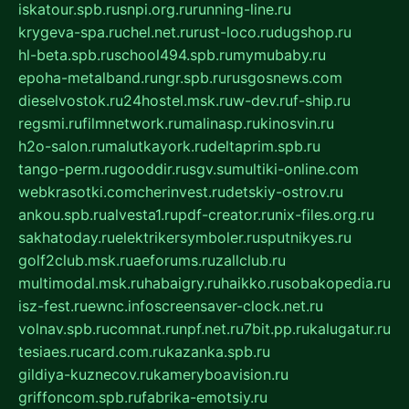
iskatour.spb.ru
snpi.org.ru
running-line.ru
krygeva-spa.ru
chel.net.ru
rust-loco.ru
dugshop.ru
hl-beta.spb.ru
school494.spb.ru
mymubaby.ru
epoha-metalband.ru
ngr.spb.ru
rusgosnews.com
dieselvostok.ru
24hostel.msk.ru
w-dev.ru
f-ship.ru
regsmi.ru
filmnetwork.ru
malinasp.ru
kinosvin.ru
h2o-salon.ru
malutkayork.ru
deltaprim.spb.ru
tango-perm.ru
gooddir.ru
sgv.su
multiki-online.com
webkrasotki.com
cherinvest.ru
detskiy-ostrov.ru
ankou.spb.ru
alvesta1.ru
pdf-creator.ru
nix-files.org.ru
sakhatoday.ru
elektrikersymboler.ru
sputnikyes.ru
golf2club.msk.ru
aeforums.ru
zallclub.ru
multimodal.msk.ru
habaigry.ru
haikko.ru
sobakopedia.ru
isz-fest.ru
ewnc.info
screensaver-clock.net.ru
volnav.spb.ru
comnat.ru
npf.net.ru
7bit.pp.ru
kalugatur.ru
tesiaes.ru
card.com.ru
kazanka.spb.ru
gildiya-kuznecov.ru
kameryboavision.ru
griffoncom.spb.ru
fabrika-emotsiy.ru