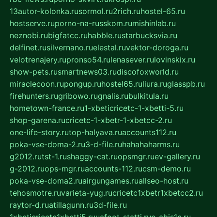
13autor-kolonka.ru
sormol.ru
2rich.ru
hostel-65.ru
hostserve.ru
porno-na-russkom.ru
mishinlab.ru
neznobi.ru
bigfatcc.ru
habble.ru
starbucksvia.ru
delfinet.ru
silvernano.ru
elestal.ru
vektor-doroga.ru
velotrenajery.ru
pronso54.ru
lenasever.ru
lovinskix.ru
show-pets.ru
smartnews03.ru
discofoxworld.ru
miraclecoon.ru
pongup.ru
hostel65.ru
liura.ru
glasspb.ru
firehunters.ru
gribowo.ru
gnalis.ru
bulkitula.ru
hometown-france.ru
1-xbeticricetc-1-xbetti-5.ru
shop-garena.ru
cricetc-1-xbetr-1-xbetcc-2.ru
one-life-story.ru
top-halyava.ru
accounts112.ru
poka-vse-doma-2.ru
3-d-file.ru
hahahaharms.ru
g2012.ru
tst-1.ru
shaggy-cat.ru
opsmgr.ru
ev-gallery.ru
g-2012.ru
ops-mgr.ru
accounts-112.ru
csm-demo.ru
poka-vse-doma2.ru
airgungames.ru
allseo-host.ru
tehosmotre.ru
varieta-yug.ru
cricetc1xbetr1xbetcc2.ru
raytor-d.ru
atillagunn.ru
3d-file.ru
1xbeticricetc1xbetti5.ru
uafoot-statti.ru
e-abis1c.ru