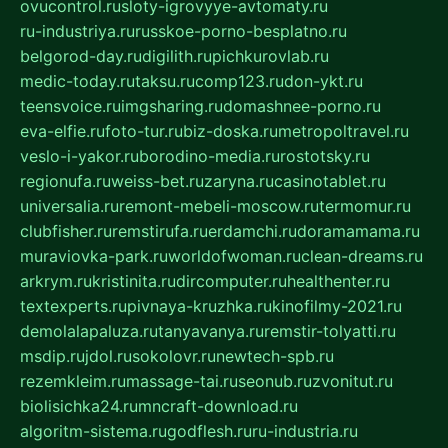
ovucontrol.ru
sloty-igrovyye-avtomaty.ru
ru-industriya.ru
russkoe-porno-besplatno.ru
belgorod-day.ru
digilith.ru
pichkurovlab.ru
medic-today.ru
taksu.ru
comp123.ru
don-ykt.ru
teensvoice.ru
imgsharing.ru
domashnee-porno.ru
eva-elfie.ru
foto-tur.ru
biz-doska.ru
metropoltravel.ru
veslo-i-yakor.ru
borodino-media.ru
rostotsky.ru
regionufa.ru
weiss-bet.ru
zaryna.ru
casinotablet.ru
universalia.ru
remont-mebeli-moscow.ru
termomur.ru
clubfisher.ru
remstirufa.ru
erdamchi.ru
doramamama.ru
muraviovka-park.ru
worldofwoman.ru
clean-dreams.ru
arkrym.ru
kristinita.ru
dircomputer.ru
healthenter.ru
textexperts.ru
pivnaya-kruzhka.ru
kinofilmy-2021.ru
demolalapaluza.ru
tanyavanya.ru
remstir-tolyatti.ru
msdip.ru
jdol.ru
sokolovr.ru
newtech-spb.ru
rezemkleim.ru
massage-tai.ru
seonub.ru
zvonitut.ru
biolisichka24.ru
mncraft-download.ru
algoritm-sistema.ru
godflesh.ru
ru-industria.ru