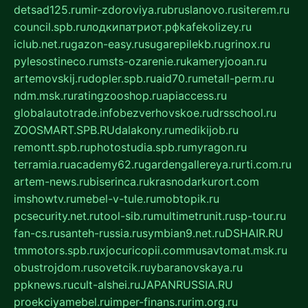
detsad125.ru
mir-zdoroviya.ru
bruslanovo.ru
siterem.ru
council.spb.ru
лодкипатриот.рф
kafekolizey.ru
iclub.net.ru
gazon-easy.ru
sugarepilekb.ru
grinox.ru
pylesostineco.ru
msts-ozarenie.ru
kameryjooan.ru
artemovskij.ru
dopler.spb.ru
aid70.ru
metall-perm.ru
ndm.msk.ru
ratingzooshop.ru
apiaccess.ru
globalautotrade.info
bezverhovskoe.ru
drsschool.ru
ZOOSMART.SPB.RU
dalakony.ru
medikijob.ru
remontt.spb.ru
photostudia.spb.ru
myragon.ru
terramia.ru
academy62.ru
gardengallereya.ru
rti.com.ru
artem-news.ru
biserinca.ru
krasnodarkurort.com
imshowtv.ru
mebel-v-tule.ru
mobtopik.ru
pcsecurity.net.ru
tool-sib.ru
multimetrunit.ru
sp-tour.ru
fan-cs.ru
santeh-russia.ru
symbian9.net.ru
DSHAIR.RU
tmmotors.spb.ru
xjocuricopii.com
musavtomat.msk.ru
obustrojdom.ru
sovetcik.ru
ybaranovskaya.ru
ppknews.ru
cult-alshei.ru
JAPANRUSSIA.RU
proekciyamebel.ru
imper-finans.ru
rim.org.ru