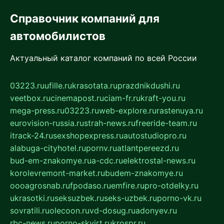
Справочник компаний для
автомобилистов
Актуальный каталог компаний по всей России
03223.ru
ufille.ru
krasotata.ru
prazdnikdushi.ru
veetbox.ru
cinemapost.ru
ciam-fr.ru
kraft-you.ru
mega-press.ru
03223.ru
web-explore.ru
rastenuya.ru
eurovision-russia.ru
strah-news.ru
freeride-team.ru
itrack-24.ru
sexshopexpress.ru
autostudiopro.ru
alabuga-cityhotel.ru
pornv.ru
atlantpereezd.ru
bud-em-znakomye.ru
a-cdc.ru
elektrostal-news.ru
korolevremont-market.ru
budem-znakomye.ru
oooagrosnab.ru
fpodaso.ru
emfire.ru
pro-otdelky.ru
ukrasotki.ru
seksuzbek.ru
seks-uzbek.ru
porno-vk.ru
sovratili.ru
olecoon.ru
vd-dosug.ru
adonyev.ru
rbc-news.ru
porno-skvirt.ru
krospr.ru