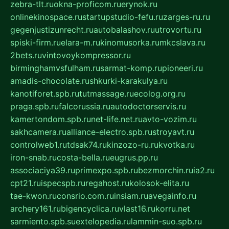
zebra-tlt.ru
okna-proficom.ru
erynok.ru
onlinekinospace.ru
startupstudio-fefu.ru
zarges-ru.ru
gegenjustizunrecht.ru
autobalashov.ru
utrovortu.ru
spiski-firm.ru
elara-m.ru
kinomusorka.ru
mkcslava.ru
2bets.ru
vintovoykompressor.ru
birminghamvsfulham.ru
sarmat-komp.ru
pioneeri.ru
amadis-chocolate.ru
shkurki-karakulya.ru
kanotiforet.spb.ru
tutmassage.ru
ecolog.org.ru
praga.spb.ru
falcorussia.ru
autodoctorservis.ru
kamertondom.spb.ru
net-life.net.ru
avto-vozim.ru
sakhcamera.ru
alliance-electro.spb.ru
stroyavt.ru
controlweb1.ru
tdsak74.ru
kinzozo-ru.ru
kvotka.ru
iron-snab.ru
costa-bella.ru
eugrus.pp.ru
associaciya39.ru
primexpo.spb.ru
bezmorchin.ru
ia2.ru
cpt21.ru
ispecspb.ru
regahost.ru
kolosok-elita.ru
tae-kwon.ru
consrio.com.ru
insiam.ru
avegainfo.ru
archery161.ru
bigencyclica.ru
vlast16.ru
korru.net
sarmiento.spb.su
extelopedia.ru
lammin-suo.spb.ru