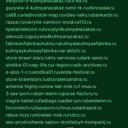
xehyroo-5-kuhnyanazakaz.ru
cs-68.ru
guzywia-4-kuhnyanazakaz.ru
mir-tk.ru
vlknrussia.ru
cs68.ru
vladivostok-map.ru
video-seks.ru
bankaribi.ru
raszar.ru
vskrytie-zamkov-moskva113.ru
lipetsktelecom.ru
tovudyi4kuhnyanazakaz.ru
seksuzb.ru
guzywia4kuhnyanazakaz.ru
fabrikaofabrikaokuhny.ru
kuhnyaekuhnyaafabrika.ru
kuhnyaykuhnyayfabrika.ru
e-abis1c.ru
store-brawl-stars.ru
kts-services.ru
dark-sand.ru
sindika-01.ru
sp-life.ru
x-legion.ru
sib-archives.ru
e-abis-1-c.ru
sindika01.ru
venda-festival.ru
store-brawlstars.ru
dooraleksandria.ru
antenna-highly.ru
mine-lab-msk.ru
1-mus.ru
3-sex-porn.ru
ban-damn.ru
purse-factory.ru
viagra-tablet.ru
fasbags.ru
adler-jun.ru
bandamn.ru
fincontech.ru
3sexporn.ru
1mus.ru
darksand.ru
rebus-toys.ru
minelab-msk.ru
rtdco.ru
seo-prodvizhenie-sajtov-stroitelnyh-kompanij.ru