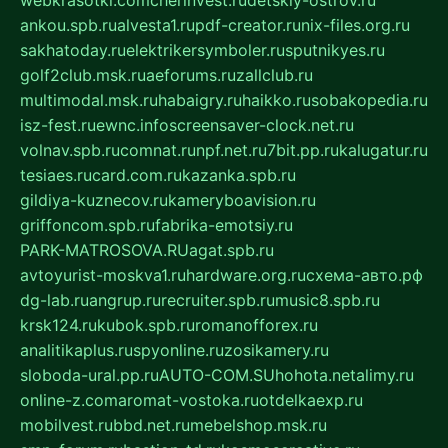
webkrasotki.com
cherinvest.ru
detskiy-ostrov.ru
ankou.spb.ru
alvesta1.ru
pdf-creator.ru
nix-files.org.ru
sakhatoday.ru
elektrikersymboler.ru
sputnikyes.ru
golf2club.msk.ru
aeforums.ru
zallclub.ru
multimodal.msk.ru
habaigry.ru
haikko.ru
sobakopedia.ru
isz-fest.ru
ewnc.info
screensaver-clock.net.ru
volnav.spb.ru
comnat.ru
npf.net.ru
7bit.pp.ru
kalugatur.ru
tesiaes.ru
card.com.ru
kazanka.spb.ru
gildiya-kuznecov.ru
kameryboavision.ru
griffoncom.spb.ru
fabrika-emotsiy.ru
PARK-MATROSOVA.RU
agat.spb.ru
avtoyurist-moskva1.ru
hardware.org.ru
схема-авто.рф
dg-lab.ru
angrup.ru
recruiter.spb.ru
music8.spb.ru
krsk124.ru
kubok.spb.ru
romanofforex.ru
analitikaplus.ru
spyonline.ru
zosikamery.ru
sloboda-ural.pp.ru
AUTO-COM.SU
hohota.net
alimy.ru
online-z.com
aromat-vostoka.ru
otdelkaexp.ru
mobilvest.ru
bbd.net.ru
mebelshop.msk.ru