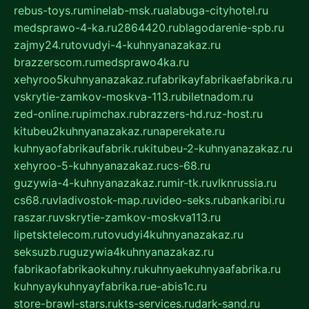
rebus-toys.ru
minelab-msk.ru
alabuga-cityhotel.ru
medsprawo-4-ka.ru
2864420.ru
blagodarenie-spb.ru
zajmy24.ru
tovudyi-4-kuhnyanazakaz.ru
brazzerscom.ru
medsprawo4ka.ru
xehyroo5kuhnyanazakaz.ru
fabrikayfabrikaefabrika.ru
vskrytie-zamkov-moskva-113.ru
biletnadom.ru
zed-online.ru
pimchax.ru
brazzers-hd.ru
z-host.ru
kitubeu2kuhnyanazakaz.ru
naperekate.ru
kuhnyaofabrikaufabrik.ru
kitubeu-2-kuhnyanazakaz.ru
xehyroo-5-kuhnyanazakaz.ru
cs-68.ru
guzywia-4-kuhnyanazakaz.ru
mir-tk.ru
vlknrussia.ru
cs68.ru
vladivostok-map.ru
video-seks.ru
bankaribi.ru
raszar.ru
vskrytie-zamkov-moskva113.ru
lipetsktelecom.ru
tovudyi4kuhnyanazakaz.ru
seksuzb.ru
guzywia4kuhnyanazakaz.ru
fabrikaofabrikaokuhny.ru
kuhnyaekuhnyaafabrika.ru
kuhnyaykuhnyayfabrika.ru
e-abis1c.ru
store-brawl-stars.ru
kts-services.ru
dark-sand.ru