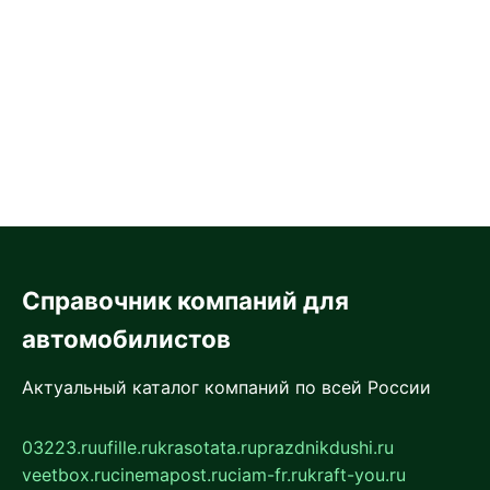
Справочник компаний для
автомобилистов
Актуальный каталог компаний по всей России
03223.ru
ufille.ru
krasotata.ru
prazdnikdushi.ru
veetbox.ru
cinemapost.ru
ciam-fr.ru
kraft-you.ru