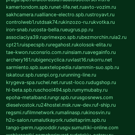
kamertondom.spb.ru
net-life.net.ru
avto-vozim.ru
sakhcamera.ru
alliance-electro.spb.ru
stroyavt.ru
controlweb1.ru
tdsak74.ru
kinzozo-ru.ru
kvotka.ru
iron-snab.ru
costa-bella.ru
eugrus.pp.ru
associaciya39.ru
primexpo.spb.ru
bezmorchin.ru
ia2.ru
cpt21.ru
ispecspb.ru
regahost.ru
kolosok-elita.ru
tae-kwon.ru
consrio.com.ru
insiam.ru
avegainfo.ru
archery161.ru
bigencyclica.ru
vlast16.ru
korru.net
sarmiento.spb.su
extelopedia.ru
lammin-suo.spb.ru
iskatour.spb.ru
snpi.org.ru
running-line.ru
krygeva-spa.ru
chel.net.ru
rust-loco.ru
dugshop.ru
hl-beta.spb.ru
school494.spb.ru
mymubaby.ru
epoha-metalband.ru
ngr.spb.ru
rusgosnews.com
dieselvostok.ru
24hostel.msk.ru
w-dev.ru
f-ship.ru
regsmi.ru
filmnetwork.ru
malinasp.ru
kinosvin.ru
h2o-salon.ru
malutkayork.ru
deltaprim.spb.ru
tango-perm.ru
gooddir.ru
sgv.su
multiki-online.com