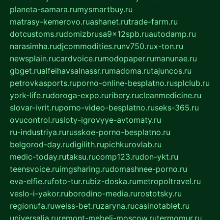
planeta-samara.ru
mysmartbuy.ru
matrasy-kemerovo.ru
ashanet.ru
trade-farm.ru
dotcustoms.ru
domizbrusa9x12spb.ru
autodamp.ru
narasimha.ru
djcommodities.ru
nv750.ru
x-ton.ru
newsplain.ru
cardvoice.ru
modopaper.ru
manunae.ru
gbget.ru
alfeihavsalnassr.ru
madoma.ru
tajuncos.ru
petrovkasports.ru
porno-online-besplatno.ru
splclub.ru
york-life.ru
doroga-expo.ru
ribery.ru
cleanmedicine.ru
slovar-ivrit.ru
porno-video-besplatno.ru
seks-365.ru
ovucontrol.ru
sloty-igrovyye-avtomaty.ru
ru-industriya.ru
russkoe-porno-besplatno.ru
belgorod-day.ru
digilith.ru
pichkurovlab.ru
medic-today.ru
taksu.ru
comp123.ru
don-ykt.ru
teensvoice.ru
imgsharing.ru
domashnee-porno.ru
eva-elfie.ru
foto-tur.ru
biz-doska.ru
metropoltravel.ru
veslo-i-yakor.ru
borodino-media.ru
rostotsky.ru
regionufa.ru
weiss-bet.ru
zaryna.ru
casinotablet.ru
universalia.ru
remont-mebeli-moscow.ru
termomur.ru