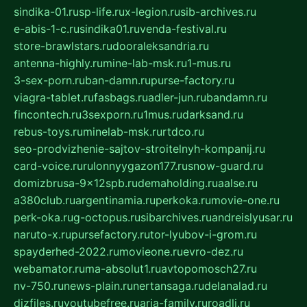
sindika-01.ru
sp-life.ru
x-legion.ru
sib-archives.ru
e-abis-1-c.ru
sindika01.ru
venda-festival.ru
store-brawlstars.ru
dooraleksandria.ru
antenna-highly.ru
mine-lab-msk.ru
1-mus.ru
3-sex-porn.ru
ban-damn.ru
purse-factory.ru
viagra-tablet.ru
fasbags.ru
adler-jun.ru
bandamn.ru
fincontech.ru
3sexporn.ru
1mus.ru
darksand.ru
rebus-toys.ru
minelab-msk.ru
rtdco.ru
seo-prodvizhenie-sajtov-stroitelnyh-kompanij.ru
card-voice.ru
rulonnyygazon177.ru
snow-guard.ru
domizbrusa-9x12spb.ru
demaholding.ru
aalse.ru
a380club.ru
argentinamia.ru
perkoka.ru
movie-one.ru
perk-oka.ru
g-octopus.ru
sibarchives.ru
andreislyusar.ru
naruto-x.ru
pursefactory.ru
tor-lyubov-i-grom.ru
spayderhed-2022.ru
movieone.ru
evro-dez.ru
webamator.ru
ma-absolut1.ru
avtopomosch27.ru
nv-750.ru
news-plain.ru
nertansaga.ru
delanalad.ru
dizfiles.ru
youtubefree.ru
aria-family.ru
roadli.ru