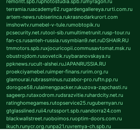
remontt.spb.ru
photostudia.spb.ru
myragon.ru
terramia.ru
academy62.ru
gardengallereya.ru
rti.com.ru
artem-news.ru
biserinca.ru
krasnodarkurort.com
imshowtv.ru
mebel-v-tule.ru
mobtopik.ru
pcsecurity.net.ru
tool-sib.ru
multimetrunit.ru
sp-tour.ru
fan-cs.ru
santeh-russia.ru
symbian9.net.ru
DSHAIR.RU
tmmotors.spb.ru
xjocuricopii.com
musavtomat.msk.ru
obustrojdom.ru
sovetcik.ru
ybaranovskaya.ru
ppknews.ru
cult-alshei.ru
JAPANRUSSIA.RU
proekciyamebel.ru
imper-finans.ru
rim.org.ru
glamourai.ru
brassminus.ru
zabor-pro.ru
ftn.pp.ru
dorogoe58.ru
laimengpacker.ru
kuzova-zapchasti.ru
sageerp.ru
taxodrom.ru
dsrazvitie.ru
hardcity.net.ru
ratinghomegames.ru
topservice25.ru
gubernyan.ru
gtglasslined.ru
ii4.ru
tssport.spb.ru
andorra24.com
blackwallstreet.ru
oboimos.ru
optim-doors.com.ru
ikuch.ru
nycr.org.ru
npa21.ru
vremya-ch.spb.ru
desert000.ru
ivtorgi.ru
ifiori.ru
catalog-statei.ru