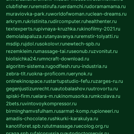
clubfisher.ru
remstirufa.ru
erdamchi.ru
doramamama.ru
muraviovka-park.ru
worldofwoman.ru
clean-dreams.ru
arkrym.ru
kristinita.ru
dircomputer.ru
healthenter.ru
textexperts.ru
pivnaya-kruzhka.ru
kinofilmy-2021.ru
demolalapaluza.ru
tanyavanya.ru
remstir-tolyatti.ru
msdip.ru
jdol.ru
sokolovr.ru
newtech-spb.ru
rezemkleim.ru
massage-tai.ru
seonub.ru
zvonitut.ru
biolisichka24.ru
mncraft-download.ru
algoritm-sistema.ru
godflesh.ru
ru-industria.ru
zebra-tlt.ru
okna-proficom.ru
erynok.ru
onlinekinospace.ru
startupstudio-fefu.ru
zarges-ru.ru
gegenjustizunrecht.ru
autobalashov.ru
utrovortu.ru
spiski-firm.ru
elara-m.ru
kinomusorka.ru
mkcslava.ru
2bets.ru
vintovoykompressor.ru
birminghamvsfulham.ru
sarmat-komp.ru
pioneeri.ru
amadis-chocolate.ru
shkurki-karakulya.ru
kanotiforet.spb.ru
tutmassage.ru
ecolog.org.ru
praga.spb.ru
falcorussia.ru
autodoctorservis.ru