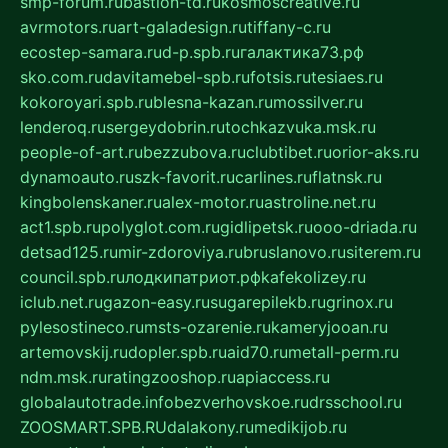
smp-forum.ru
bastion-td.ru
kosmoscreative.ru
avrmotors.ru
art-galadesign.ru
tiffany-c.ru
ecostep-samara.ru
d-p.spb.ru
галактика73.рф
sko.com.ru
davitamebel-spb.ru
fotsis.ru
tesiaes.ru
kokoroyari.spb.ru
blesna-kazan.ru
mossilver.ru
lenderoq.ru
sergeydobrin.ru
tochkazvuka.msk.ru
people-of-art.ru
bezzubova.ru
clubtibet.ru
orior-aks.ru
dynamoauto.ru
szk-favorit.ru
carlines.ru
flatnsk.ru
kingbolenskaner.ru
alex-motor.ru
astroline.net.ru
act1.spb.ru
polyglot.com.ru
gidlipetsk.ru
ooo-driada.ru
detsad125.ru
mir-zdoroviya.ru
bruslanovo.ru
siterem.ru
council.spb.ru
лодкипатриот.рф
kafekolizey.ru
iclub.net.ru
gazon-easy.ru
sugarepilekb.ru
grinox.ru
pylesostineco.ru
msts-ozarenie.ru
kameryjooan.ru
artemovskij.ru
dopler.spb.ru
aid70.ru
metall-perm.ru
ndm.msk.ru
ratingzooshop.ru
apiaccess.ru
globalautotrade.info
bezverhovskoe.ru
drsschool.ru
ZOOSMART.SPB.RU
dalakony.ru
medikijob.ru