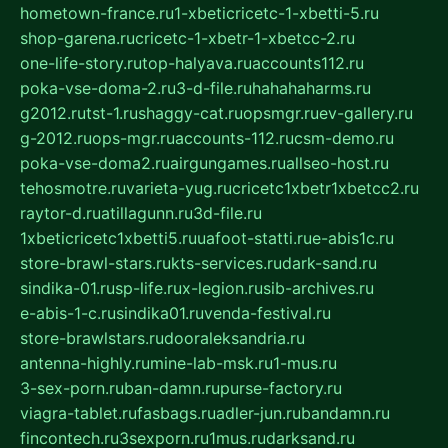
hometown-france.ru
1-xbeticricetc-1-xbetti-5.ru
shop-garena.ru
cricetc-1-xbetr-1-xbetcc-2.ru
one-life-story.ru
top-halyava.ru
accounts112.ru
poka-vse-doma-2.ru
3-d-file.ru
hahahaharms.ru
g2012.ru
tst-1.ru
shaggy-cat.ru
opsmgr.ru
ev-gallery.ru
g-2012.ru
ops-mgr.ru
accounts-112.ru
csm-demo.ru
poka-vse-doma2.ru
airgungames.ru
allseo-host.ru
tehosmotre.ru
varieta-yug.ru
cricetc1xbetr1xbetcc2.ru
raytor-d.ru
atillagunn.ru
3d-file.ru
1xbeticricetc1xbetti5.ru
uafoot-statti.ru
e-abis1c.ru
store-brawl-stars.ru
kts-services.ru
dark-sand.ru
sindika-01.ru
sp-life.ru
x-legion.ru
sib-archives.ru
e-abis-1-c.ru
sindika01.ru
venda-festival.ru
store-brawlstars.ru
dooraleksandria.ru
antenna-highly.ru
mine-lab-msk.ru
1-mus.ru
3-sex-porn.ru
ban-damn.ru
purse-factory.ru
viagra-tablet.ru
fasbags.ru
adler-jun.ru
bandamn.ru
fincontech.ru
3sexporn.ru
1mus.ru
darksand.ru