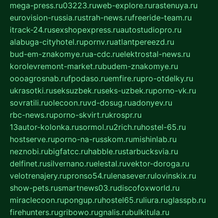
mega-press.ru
03223.ru
web-explore.ru
rastenuya.ru
eurovision-russia.ru
strah-news.ru
freeride-team.ru
itrack-24.ru
sexshopexpress.ru
autostudiopro.ru
alabuga-cityhotel.ru
pornv.ru
atlantpereezd.ru
bud-em-znakomye.ru
a-cdc.ru
elektrostal-news.ru
korolevremont-market.ru
budem-znakomye.ru
oooagrosnab.ru
fpodaso.ru
emfire.ru
pro-otdelky.ru
ukrasotki.ru
seksuzbek.ru
seks-uzbek.ru
porno-vk.ru
sovratili.ru
olecoon.ru
vd-dosug.ru
adonyev.ru
rbc-news.ru
porno-skvirt.ru
krospr.ru
13autor-kolonka.ru
sormol.ru
2rich.ru
hostel-65.ru
hostserve.ru
porno-na-russkom.ru
mishinlab.ru
neznobi.ru
bigfatcc.ru
habble.ru
starbucksvia.ru
delfinet.ru
silvernano.ru
elestal.ru
vektor-doroga.ru
velotrenajery.ru
pronso54.ru
lenasever.ru
lovinskix.ru
show-pets.ru
smartnews03.ru
discofoxworld.ru
miraclecoon.ru
pongup.ru
hostel65.ru
liura.ru
glasspb.ru
firehunters.ru
gribowo.ru
gnalis.ru
bulkitula.ru