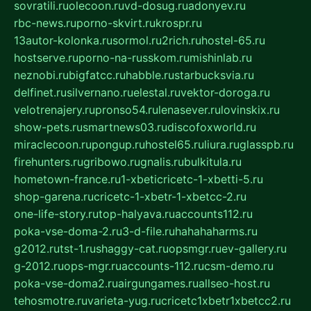
sovratili.ru
olecoon.ru
vd-dosug.ru
adonyev.ru
rbc-news.ru
porno-skvirt.ru
krospr.ru
13autor-kolonka.ru
sormol.ru
2rich.ru
hostel-65.ru
hostserve.ru
porno-na-russkom.ru
mishinlab.ru
neznobi.ru
bigfatcc.ru
habble.ru
starbucksvia.ru
delfinet.ru
silvernano.ru
elestal.ru
vektor-doroga.ru
velotrenajery.ru
pronso54.ru
lenasever.ru
lovinskix.ru
show-pets.ru
smartnews03.ru
discofoxworld.ru
miraclecoon.ru
pongup.ru
hostel65.ru
liura.ru
glasspb.ru
firehunters.ru
gribowo.ru
gnalis.ru
bulkitula.ru
hometown-france.ru
1-xbeticricetc-1-xbetti-5.ru
shop-garena.ru
cricetc-1-xbetr-1-xbetcc-2.ru
one-life-story.ru
top-halyava.ru
accounts112.ru
poka-vse-doma-2.ru
3-d-file.ru
hahahaharms.ru
g2012.ru
tst-1.ru
shaggy-cat.ru
opsmgr.ru
ev-gallery.ru
g-2012.ru
ops-mgr.ru
accounts-112.ru
csm-demo.ru
poka-vse-doma2.ru
airgungames.ru
allseo-host.ru
tehosmotre.ru
varieta-yug.ru
cricetc1xbetr1xbetcc2.ru