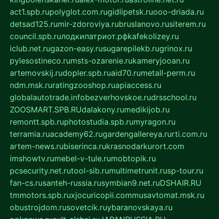
act1.spb.ru
polyglot.com.ru
gidlipetsk.ru
ooo-driada.ru
detsad125.ru
mir-zdoroviya.ru
bruslanovo.ru
siterem.ru
council.spb.ru
лодкипатриот.рф
kafekolizey.ru
iclub.net.ru
gazon-easy.ru
sugarepilekb.ru
grinox.ru
pylesostineco.ru
msts-ozarenie.ru
kameryjooan.ru
artemovskij.ru
dopler.spb.ru
aid70.ru
metall-perm.ru
ndm.msk.ru
ratingzooshop.ru
apiaccess.ru
globalautotrade.info
bezverhovskoe.ru
drsschool.ru
ZOOSMART.SPB.RU
dalakony.ru
medikijob.ru
remontt.spb.ru
photostudia.spb.ru
myragon.ru
terramia.ru
academy62.ru
gardengallereya.ru
rti.com.ru
artem-news.ru
biserinca.ru
krasnodarkurort.com
imshowtv.ru
mebel-v-tule.ru
mobtopik.ru
pcsecurity.net.ru
tool-sib.ru
multimetrunit.ru
sp-tour.ru
fan-cs.ru
santeh-russia.ru
symbian9.net.ru
DSHAIR.RU
tmmotors.spb.ru
xjocuricopii.com
musavtomat.msk.ru
obustrojdom.ru
sovetcik.ru
ybaranovskaya.ru