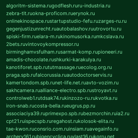
algoritm-sistema.ru
godflesh.ru
ru-industria.ru
zebra-tlt.ru
okna-proficom.ru
erynok.ru
onlinekinospace.ru
startupstudio-fefu.ru
zarges-ru.ru
gegenjustizunrecht.ru
autobalashov.ru
utrovortu.ru
spiski-firm.ru
elara-m.ru
kinomusorka.ru
mkcslava.ru
2bets.ru
vintovoykompressor.ru
birminghamvsfulham.ru
sarmat-komp.ru
pioneeri.ru
amadis-chocolate.ru
shkurki-karakulya.ru
kanotiforet.spb.ru
tutmassage.ru
ecolog.org.ru
praga.spb.ru
falcorussia.ru
autodoctorservis.ru
kamertondom.spb.ru
net-life.net.ru
avto-vozim.ru
sakhcamera.ru
alliance-electro.spb.ru
stroyavt.ru
controlweb1.ru
tdsak74.ru
kinzozo-ru.ru
kvotka.ru
iron-snab.ru
costa-bella.ru
eugrus.pp.ru
associaciya39.ru
primexpo.spb.ru
bezmorchin.ru
ia2.ru
cpt21.ru
ispecspb.ru
regahost.ru
kolosok-elita.ru
tae-kwon.ru
consrio.com.ru
insiam.ru
avegainfo.ru
archery161.ru
bigencyclica.ru
vlast16.ru
korru.net