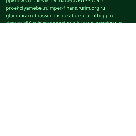
ppknews.ru
cult-alshei.ru
JAPANRUSSIA.RU
proekciyamebel.ru
imper-finans.ru
rim.org.ru
glamourai.ru
brassminus.ru
zabor-pro.ru
ftn.pp.ru
dorogoe58.ru
laimengpacker.ru
kuzova-zapchasti.ru
sageerp.ru
taxodrom.ru
dsrazvitie.ru
hardcity.net.ru
ratinghomegames.ru
topservice25.ru
gubernyan.ru
gtglasslined.ru
ii4.ru
tssport.spb.ru
andorra24.com
blackwallstreet.ru
oboimos.ru
optim-doors.com.ru
ikuch.ru
nycr.org.ru
npa21.ru
vremya-ch.spb.ru
desert000.ru
ivtorgi.ru
ifiori.ru
catalog-statei.ru
dcv.org.ru
spetsmaster174.ru
ipkameryhiseeu.ru
dum26.ru
ruspol.spb.ru
fr-opendp.ru
kam-solnyshko.ru
cheyenne-arapaho.ru
sevzapmetal.spb.ru
ted-lapidus.spb.ru
parasite-eliminator.ru
sigma-complete.ru
modernworld.ru
dama-moda.ru
eholot-group.ru
sk-nvkz.ru
DRONGOLD.RU
democratia2.ru
i-farmer.ru
mass-sport.org
jablonex.spb.ru
bookmess.ru
linkword.ru