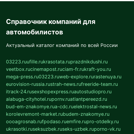
Справочник компаний для
автомобилистов
Актуальный каталог компаний по всей России
03223.ru
ufille.ru
krasotata.ru
prazdnikdushi.ru
veetbox.ru
cinemapost.ru
ciam-fr.ru
kraft-you.ru
mega-press.ru
03223.ru
web-explore.ru
rastenuya.ru
eurovision-russia.ru
strah-news.ru
freeride-team.ru
itrack-24.ru
sexshopexpress.ru
autostudiopro.ru
alabuga-cityhotel.ru
pornv.ru
atlantpereezd.ru
bud-em-znakomye.ru
a-cdc.ru
elektrostal-news.ru
korolevremont-market.ru
budem-znakomye.ru
oooagrosnab.ru
fpodaso.ru
emfire.ru
pro-otdelky.ru
ukrasotki.ru
seksuzbek.ru
seks-uzbek.ru
porno-vk.ru