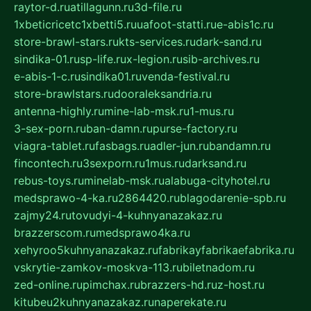
raytor-d.ru
atillagunn.ru
3d-file.ru
1xbeticricetc1xbetti5.ru
uafoot-statti.ru
e-abis1c.ru
store-brawl-stars.ru
kts-services.ru
dark-sand.ru
sindika-01.ru
sp-life.ru
x-legion.ru
sib-archives.ru
e-abis-1-c.ru
sindika01.ru
venda-festival.ru
store-brawlstars.ru
dooraleksandria.ru
antenna-highly.ru
mine-lab-msk.ru
1-mus.ru
3-sex-porn.ru
ban-damn.ru
purse-factory.ru
viagra-tablet.ru
fasbags.ru
adler-jun.ru
bandamn.ru
fincontech.ru
3sexporn.ru
1mus.ru
darksand.ru
rebus-toys.ru
minelab-msk.ru
alabuga-cityhotel.ru
medsprawo-4-ka.ru
2864420.ru
blagodarenie-spb.ru
zajmy24.ru
tovudyi-4-kuhnyanazakaz.ru
brazzerscom.ru
medsprawo4ka.ru
xehyroo5kuhnyanazakaz.ru
fabrikayfabrikaefabrika.ru
vskrytie-zamkov-moskva-113.ru
biletnadom.ru
zed-online.ru
pimchax.ru
brazzers-hd.ru
z-host.ru
kitubeu2kuhnyanazakaz.ru
naperekate.ru