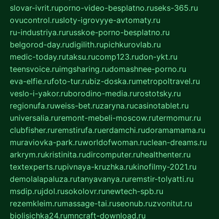
slovar-ivrit.ru
porno-video-besplatno.ru
seks-365.ru
ovucontrol.ru
sloty-igrovyye-avtomaty.ru
ru-industriya.ru
russkoe-porno-besplatno.ru
belgorod-day.ru
digilith.ru
pichkurovlab.ru
medic-today.ru
taksu.ru
comp123.ru
don-ykt.ru
teensvoice.ru
imgsharing.ru
domashnee-porno.ru
eva-elfie.ru
foto-tur.ru
biz-doska.ru
metropoltravel.ru
veslo-i-yakor.ru
borodino-media.ru
rostotsky.ru
regionufa.ru
weiss-bet.ru
zaryna.ru
casinotablet.ru
universalia.ru
remont-mebeli-moscow.ru
termomur.ru
clubfisher.ru
remstirufa.ru
erdamchi.ru
doramamama.ru
muraviovka-park.ru
worldofwoman.ru
clean-dreams.ru
arkrym.ru
kristinita.ru
dircomputer.ru
healthenter.ru
textexperts.ru
pivnaya-kruzhka.ru
kinofilmy-2021.ru
demolalapaluza.ru
tanyavanya.ru
remstir-tolyatti.ru
msdip.ru
jdol.ru
sokolovr.ru
newtech-spb.ru
rezemkleim.ru
massage-tai.ru
seonub.ru
zvonitut.ru
biolisichka24.ru
mncraft-download.ru