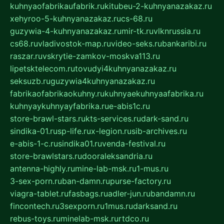
kuhnyaofabrikaufabrik.ru
kitubeu-2-kuhnyanazakaz.ru
xehyroo-5-kuhnyanazakaz.ru
cs-68.ru
guzywia-4-kuhnyanazakaz.ru
mir-tk.ru
vlknrussia.ru
cs68.ru
vladivostok-map.ru
video-seks.ru
bankaribi.ru
raszar.ru
vskrytie-zamkov-moskva113.ru
lipetsktelecom.ru
tovudyi4kuhnyanazakaz.ru
seksuzb.ru
guzywia4kuhnyanazakaz.ru
fabrikaofabrikaokuhny.ru
kuhnyaekuhnyaafabrika.ru
kuhnyaykuhnyayfabrika.ru
e-abis1c.ru
store-brawl-stars.ru
kts-services.ru
dark-sand.ru
sindika-01.ru
sp-life.ru
x-legion.ru
sib-archives.ru
e-abis-1-c.ru
sindika01.ru
venda-festival.ru
store-brawlstars.ru
dooraleksandria.ru
antenna-highly.ru
mine-lab-msk.ru
1-mus.ru
3-sex-porn.ru
ban-damn.ru
purse-factory.ru
viagra-tablet.ru
fasbags.ru
adler-jun.ru
bandamn.ru
fincontech.ru
3sexporn.ru
1mus.ru
darksand.ru
rebus-toys.ru
minelab-msk.ru
rtdco.ru