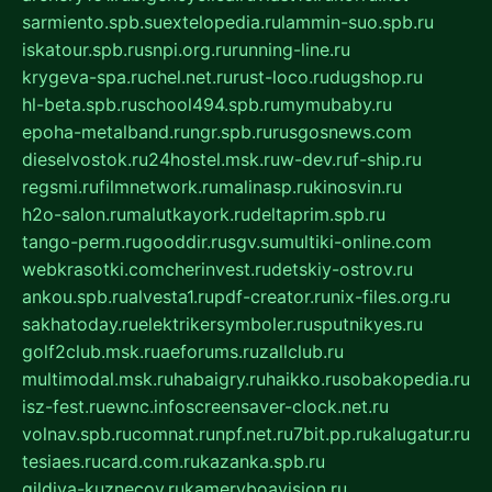
sarmiento.spb.su
extelopedia.ru
lammin-suo.spb.ru
iskatour.spb.ru
snpi.org.ru
running-line.ru
krygeva-spa.ru
chel.net.ru
rust-loco.ru
dugshop.ru
hl-beta.spb.ru
school494.spb.ru
mymubaby.ru
epoha-metalband.ru
ngr.spb.ru
rusgosnews.com
dieselvostok.ru
24hostel.msk.ru
w-dev.ru
f-ship.ru
regsmi.ru
filmnetwork.ru
malinasp.ru
kinosvin.ru
h2o-salon.ru
malutkayork.ru
deltaprim.spb.ru
tango-perm.ru
gooddir.ru
sgv.su
multiki-online.com
webkrasotki.com
cherinvest.ru
detskiy-ostrov.ru
ankou.spb.ru
alvesta1.ru
pdf-creator.ru
nix-files.org.ru
sakhatoday.ru
elektrikersymboler.ru
sputnikyes.ru
golf2club.msk.ru
aeforums.ru
zallclub.ru
multimodal.msk.ru
habaigry.ru
haikko.ru
sobakopedia.ru
isz-fest.ru
ewnc.info
screensaver-clock.net.ru
volnav.spb.ru
comnat.ru
npf.net.ru
7bit.pp.ru
kalugatur.ru
tesiaes.ru
card.com.ru
kazanka.spb.ru
gildiya-kuznecov.ru
kameryboavision.ru