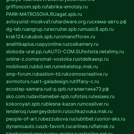
griffoncom.spb.ru
fabrika-emotsiy.ru
PARK-MATROSOVA.RU
agat.spb.ru
avtoyurist-moskva1.ru
hardware.org.ru
схема-авто.рф
dg-lab.ru
angrup.ru
recruiter.spb.ru
music8.spb.ru
krsk124.ru
kubok.spb.ru
romanofforex.ru
analitikaplus.ru
spyonline.ru
zosikamery.ru
sloboda-ural.pp.ru
AUTO-COM.SU
hohota.net
alimy.ru
online-z.com
aromat-vostoka.ru
otdelkaexp.ru
mobilvest.ru
bbd.net.ru
mebelshop.msk.ru
smp-forum.ru
bastion-td.ru
kosmoscreative.ru
avrmotors.ru
art-galadesign.ru
tiffany-c.ru
ecostep-samara.ru
d-p.spb.ru
галактика73.рф
sko.com.ru
davitamebel-spb.ru
fotsis.ru
tesiaes.ru
kokoroyari.spb.ru
blesna-kazan.ru
mossilver.ru
lenderoq.ru
sergeydobrin.ru
tochkazvuka.msk.ru
people-of-art.ru
bezzubova.ru
clubtibet.ru
orior-aks.ru
dynamoauto.ru
szk-favorit.ru
carlines.ru
flatnsk.ru
kingbolenskaner.ru
alex-motor.ru
astroline.net.ru