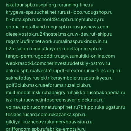
iskatour.spb.ru
snpi.org.ru
running-line.ru
krygeva-spa.ru
chel.net.ru
rust-loco.ru
dugshop.ru
hl-beta.spb.ru
school494.spb.ru
mymubaby.ru
epoha-metalband.ru
ngr.spb.ru
rusgosnews.com
dieselvostok.ru
24hostel.msk.ru
w-dev.ru
f-ship.ru
regsmi.ru
filmnetwork.ru
malinasp.ru
kinosvin.ru
h2o-salon.ru
malutkayork.ru
deltaprim.spb.ru
tango-perm.ru
gooddir.ru
sgv.su
multiki-online.com
webkrasotki.com
cherinvest.ru
detskiy-ostrov.ru
ankou.spb.ru
alvesta1.ru
pdf-creator.ru
nix-files.org.ru
sakhatoday.ru
elektrikersymboler.ru
sputnikyes.ru
golf2club.msk.ru
aeforums.ru
zallclub.ru
multimodal.msk.ru
habaigry.ru
haikko.ru
sobakopedia.ru
isz-fest.ru
ewnc.info
screensaver-clock.net.ru
volnav.spb.ru
comnat.ru
npf.net.ru
7bit.pp.ru
kalugatur.ru
tesiaes.ru
card.com.ru
kazanka.spb.ru
gildiya-kuznecov.ru
kameryboavision.ru
griffoncom.spb.ru
fabrika-emotsiy.ru