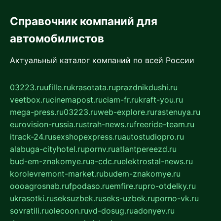
Справочник компаний для
автомобилистов
Актуальный каталог компаний по всей России
03223.ru
ufille.ru
krasotata.ru
prazdnikdushi.ru
veetbox.ru
cinemapost.ru
ciam-fr.ru
kraft-you.ru
mega-press.ru
03223.ru
web-explore.ru
rastenuya.ru
eurovision-russia.ru
strah-news.ru
freeride-team.ru
itrack-24.ru
sexshopexpress.ru
autostudiopro.ru
alabuga-cityhotel.ru
pornv.ru
atlantpereezd.ru
bud-em-znakomye.ru
a-cdc.ru
elektrostal-news.ru
korolevremont-market.ru
budem-znakomye.ru
oooagrosnab.ru
fpodaso.ru
emfire.ru
pro-otdelky.ru
ukrasotki.ru
seksuzbek.ru
seks-uzbek.ru
porno-vk.ru
sovratili.ru
olecoon.ru
vd-dosug.ru
adonyev.ru