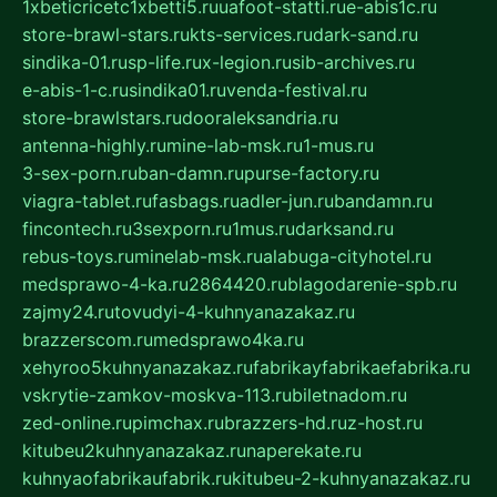
1xbeticricetc1xbetti5.ru
uafoot-statti.ru
e-abis1c.ru
store-brawl-stars.ru
kts-services.ru
dark-sand.ru
sindika-01.ru
sp-life.ru
x-legion.ru
sib-archives.ru
e-abis-1-c.ru
sindika01.ru
venda-festival.ru
store-brawlstars.ru
dooraleksandria.ru
antenna-highly.ru
mine-lab-msk.ru
1-mus.ru
3-sex-porn.ru
ban-damn.ru
purse-factory.ru
viagra-tablet.ru
fasbags.ru
adler-jun.ru
bandamn.ru
fincontech.ru
3sexporn.ru
1mus.ru
darksand.ru
rebus-toys.ru
minelab-msk.ru
alabuga-cityhotel.ru
medsprawo-4-ka.ru
2864420.ru
blagodarenie-spb.ru
zajmy24.ru
tovudyi-4-kuhnyanazakaz.ru
brazzerscom.ru
medsprawo4ka.ru
xehyroo5kuhnyanazakaz.ru
fabrikayfabrikaefabrika.ru
vskrytie-zamkov-moskva-113.ru
biletnadom.ru
zed-online.ru
pimchax.ru
brazzers-hd.ru
z-host.ru
kitubeu2kuhnyanazakaz.ru
naperekate.ru
kuhnyaofabrikaufabrik.ru
kitubeu-2-kuhnyanazakaz.ru