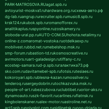
PARK-MATROSOVA.RU
agat.spb.ru
avtoyurist-moskva1.ru
hardware.org.ru
схема-авто.рф
dg-lab.ru
angrup.ru
recruiter.spb.ru
music8.spb.ru
krsk124.ru
kubok.spb.ru
romanofforex.ru
analitikaplus.ru
spyonline.ru
zosikamery.ru
sloboda-ural.pp.ru
AUTO-COM.SU
hohota.net
alimy.ru
online-z.com
aromat-vostoka.ru
otdelkaexp.ru
mobilvest.ru
bbd.net.ru
mebelshop.msk.ru
smp-forum.ru
bastion-td.ru
kosmoscreative.ru
avrmotors.ru
art-galadesign.ru
tiffany-c.ru
ecostep-samara.ru
d-p.spb.ru
галактика73.рф
sko.com.ru
davitamebel-spb.ru
fotsis.ru
tesiaes.ru
kokoroyari.spb.ru
blesna-kazan.ru
mossilver.ru
lenderoq.ru
sergeydobrin.ru
tochkazvuka.msk.ru
people-of-art.ru
bezzubova.ru
clubtibet.ru
orior-aks.ru
dynamoauto.ru
szk-favorit.ru
carlines.ru
flatnsk.ru
kingbolenskaner.ru
alex-motor.ru
astroline.net.ru
act1.spb.ru
polyglot.com.ru
gidlipetsk.ru
ooo-driada.ru