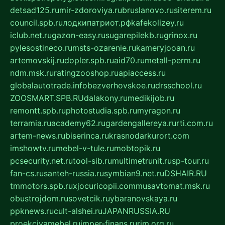
detsad125.ru
mir-zdoroviya.ru
bruslanovo.ru
siterem.ru
council.spb.ru
лодкипатриот.рф
kafekolizey.ru
iclub.net.ru
gazon-easy.ru
sugarepilekb.ru
grinox.ru
pylesostineco.ru
msts-ozarenie.ru
kameryjooan.ru
artemovskij.ru
dopler.spb.ru
aid70.ru
metall-perm.ru
ndm.msk.ru
ratingzooshop.ru
apiaccess.ru
globalautotrade.info
bezverhovskoe.ru
drsschool.ru
ZOOSMART.SPB.RU
dalakony.ru
medikijob.ru
remontt.spb.ru
photostudia.spb.ru
myragon.ru
terramia.ru
academy62.ru
gardengallereya.ru
rti.com.ru
artem-news.ru
biserinca.ru
krasnodarkurort.com
imshowtv.ru
mebel-v-tule.ru
mobtopik.ru
pcsecurity.net.ru
tool-sib.ru
multimetrunit.ru
sp-tour.ru
fan-cs.ru
santeh-russia.ru
symbian9.net.ru
DSHAIR.RU
tmmotors.spb.ru
xjocuricopii.com
musavtomat.msk.ru
obustrojdom.ru
sovetcik.ru
ybaranovskaya.ru
ppknews.ru
cult-alshei.ru
JAPANRUSSIA.RU
proekciyamebel.ru
imper-finans.ru
rim.org.ru