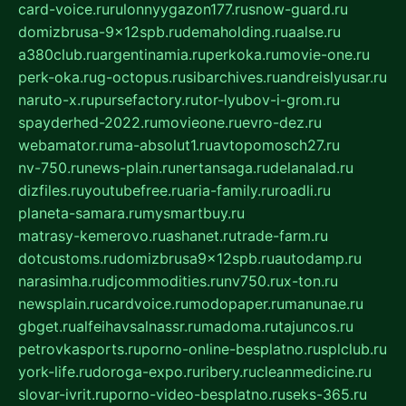
card-voice.ru
rulonnyygazon177.ru
snow-guard.ru
domizbrusa-9x12spb.ru
demaholding.ru
aalse.ru
a380club.ru
argentinamia.ru
perkoka.ru
movie-one.ru
perk-oka.ru
g-octopus.ru
sibarchives.ru
andreislyusar.ru
naruto-x.ru
pursefactory.ru
tor-lyubov-i-grom.ru
spayderhed-2022.ru
movieone.ru
evro-dez.ru
webamator.ru
ma-absolut1.ru
avtopomosch27.ru
nv-750.ru
news-plain.ru
nertansaga.ru
delanalad.ru
dizfiles.ru
youtubefree.ru
aria-family.ru
roadli.ru
planeta-samara.ru
mysmartbuy.ru
matrasy-kemerovo.ru
ashanet.ru
trade-farm.ru
dotcustoms.ru
domizbrusa9x12spb.ru
autodamp.ru
narasimha.ru
djcommodities.ru
nv750.ru
x-ton.ru
newsplain.ru
cardvoice.ru
modopaper.ru
manunae.ru
gbget.ru
alfeihavsalnassr.ru
madoma.ru
tajuncos.ru
petrovkasports.ru
porno-online-besplatno.ru
splclub.ru
york-life.ru
doroga-expo.ru
ribery.ru
cleanmedicine.ru
slovar-ivrit.ru
porno-video-besplatno.ru
seks-365.ru