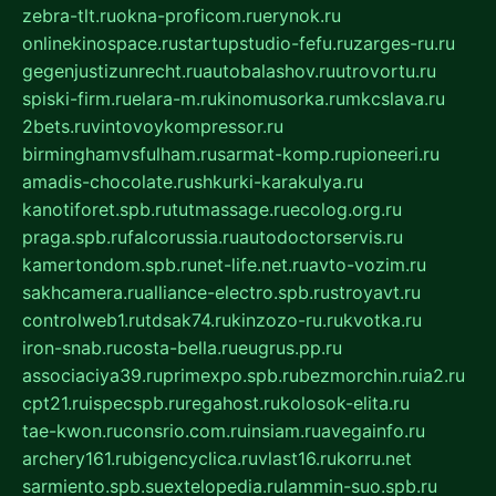
zebra-tlt.ru
okna-proficom.ru
erynok.ru
onlinekinospace.ru
startupstudio-fefu.ru
zarges-ru.ru
gegenjustizunrecht.ru
autobalashov.ru
utrovortu.ru
spiski-firm.ru
elara-m.ru
kinomusorka.ru
mkcslava.ru
2bets.ru
vintovoykompressor.ru
birminghamvsfulham.ru
sarmat-komp.ru
pioneeri.ru
amadis-chocolate.ru
shkurki-karakulya.ru
kanotiforet.spb.ru
tutmassage.ru
ecolog.org.ru
praga.spb.ru
falcorussia.ru
autodoctorservis.ru
kamertondom.spb.ru
net-life.net.ru
avto-vozim.ru
sakhcamera.ru
alliance-electro.spb.ru
stroyavt.ru
controlweb1.ru
tdsak74.ru
kinzozo-ru.ru
kvotka.ru
iron-snab.ru
costa-bella.ru
eugrus.pp.ru
associaciya39.ru
primexpo.spb.ru
bezmorchin.ru
ia2.ru
cpt21.ru
ispecspb.ru
regahost.ru
kolosok-elita.ru
tae-kwon.ru
consrio.com.ru
insiam.ru
avegainfo.ru
archery161.ru
bigencyclica.ru
vlast16.ru
korru.net
sarmiento.spb.su
extelopedia.ru
lammin-suo.spb.ru