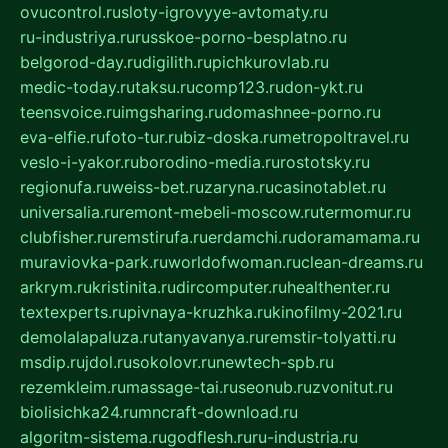
ovucontrol.ru
sloty-igrovyye-avtomaty.ru
ru-industriya.ru
russkoe-porno-besplatno.ru
belgorod-day.ru
digilith.ru
pichkurovlab.ru
medic-today.ru
taksu.ru
comp123.ru
don-ykt.ru
teensvoice.ru
imgsharing.ru
domashnee-porno.ru
eva-elfie.ru
foto-tur.ru
biz-doska.ru
metropoltravel.ru
veslo-i-yakor.ru
borodino-media.ru
rostotsky.ru
regionufa.ru
weiss-bet.ru
zaryna.ru
casinotablet.ru
universalia.ru
remont-mebeli-moscow.ru
termomur.ru
clubfisher.ru
remstirufa.ru
erdamchi.ru
doramamama.ru
muraviovka-park.ru
worldofwoman.ru
clean-dreams.ru
arkrym.ru
kristinita.ru
dircomputer.ru
healthenter.ru
textexperts.ru
pivnaya-kruzhka.ru
kinofilmy-2021.ru
demolalapaluza.ru
tanyavanya.ru
remstir-tolyatti.ru
msdip.ru
jdol.ru
sokolovr.ru
newtech-spb.ru
rezemkleim.ru
massage-tai.ru
seonub.ru
zvonitut.ru
biolisichka24.ru
mncraft-download.ru
algoritm-sistema.ru
godflesh.ru
ru-industria.ru