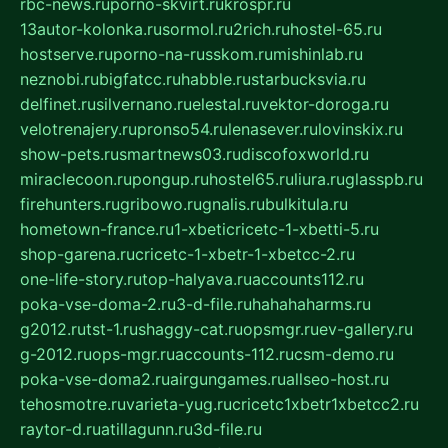
rbc-news.ru
porno-skvirt.ru
krospr.ru
13autor-kolonka.ru
sormol.ru
2rich.ru
hostel-65.ru
hostserve.ru
porno-na-russkom.ru
mishinlab.ru
neznobi.ru
bigfatcc.ru
habble.ru
starbucksvia.ru
delfinet.ru
silvernano.ru
elestal.ru
vektor-doroga.ru
velotrenajery.ru
pronso54.ru
lenasever.ru
lovinskix.ru
show-pets.ru
smartnews03.ru
discofoxworld.ru
miraclecoon.ru
pongup.ru
hostel65.ru
liura.ru
glasspb.ru
firehunters.ru
gribowo.ru
gnalis.ru
bulkitula.ru
hometown-france.ru
1-xbeticricetc-1-xbetti-5.ru
shop-garena.ru
cricetc-1-xbetr-1-xbetcc-2.ru
one-life-story.ru
top-halyava.ru
accounts112.ru
poka-vse-doma-2.ru
3-d-file.ru
hahahaharms.ru
g2012.ru
tst-1.ru
shaggy-cat.ru
opsmgr.ru
ev-gallery.ru
g-2012.ru
ops-mgr.ru
accounts-112.ru
csm-demo.ru
poka-vse-doma2.ru
airgungames.ru
allseo-host.ru
tehosmotre.ru
varieta-yug.ru
cricetc1xbetr1xbetcc2.ru
raytor-d.ru
atillagunn.ru
3d-file.ru