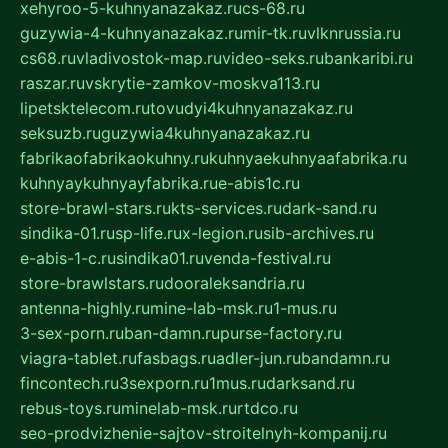
xehyroo-5-kuhnyanazakaz.ru
cs-68.ru
guzywia-4-kuhnyanazakaz.ru
mir-tk.ru
vlknrussia.ru
cs68.ru
vladivostok-map.ru
video-seks.ru
bankaribi.ru
raszar.ru
vskrytie-zamkov-moskva113.ru
lipetsktelecom.ru
tovudyi4kuhnyanazakaz.ru
seksuzb.ru
guzywia4kuhnyanazakaz.ru
fabrikaofabrikaokuhny.ru
kuhnyaekuhnyaafabrika.ru
kuhnyaykuhnyayfabrika.ru
e-abis1c.ru
store-brawl-stars.ru
kts-services.ru
dark-sand.ru
sindika-01.ru
sp-life.ru
x-legion.ru
sib-archives.ru
e-abis-1-c.ru
sindika01.ru
venda-festival.ru
store-brawlstars.ru
dooraleksandria.ru
antenna-highly.ru
mine-lab-msk.ru
1-mus.ru
3-sex-porn.ru
ban-damn.ru
purse-factory.ru
viagra-tablet.ru
fasbags.ru
adler-jun.ru
bandamn.ru
fincontech.ru
3sexporn.ru
1mus.ru
darksand.ru
rebus-toys.ru
minelab-msk.ru
rtdco.ru
seo-prodvizhenie-sajtov-stroitelnyh-kompanij.ru