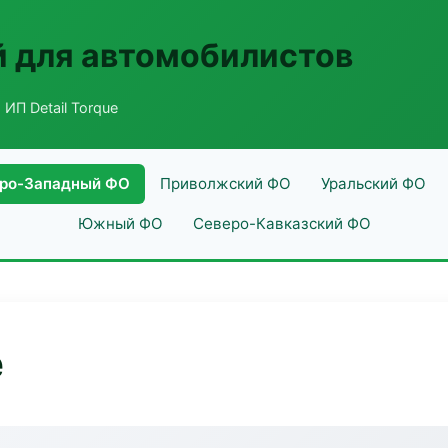
 для автомобилистов
 ИП Detail Torque
ро-Западный ФО
Приволжский ФО
Уральский ФО
Южный ФО
Северо-Кавказский ФО
e