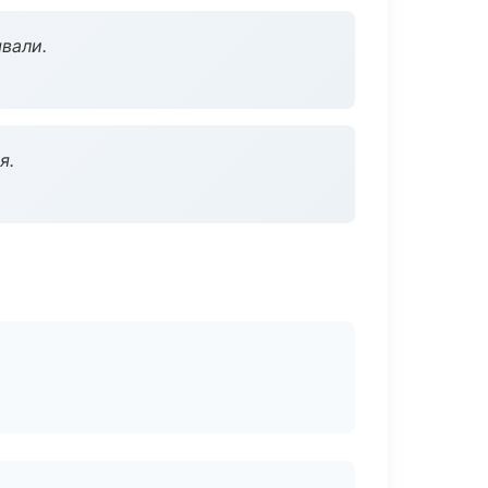
вали.
я.