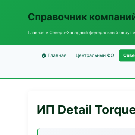
Справочник компаний
Главная
»
Северо-Западный федеральный округ
»
🏠 Главная
Центральный ФО
Севе
ИП Detail Torqu