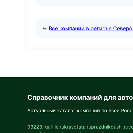
←
Все компании в регионе Север
Справочник компаний для авт
Актуальный каталог компаний по всей Рос
03223.ru
ufille.ru
krasotata.ru
prazdnikdushi.ru
v