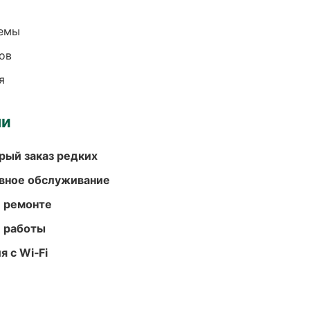
темы
ов
я
ми
рый заказ редких
вное обслуживание
и ремонте
е работы
 с Wi‑Fi