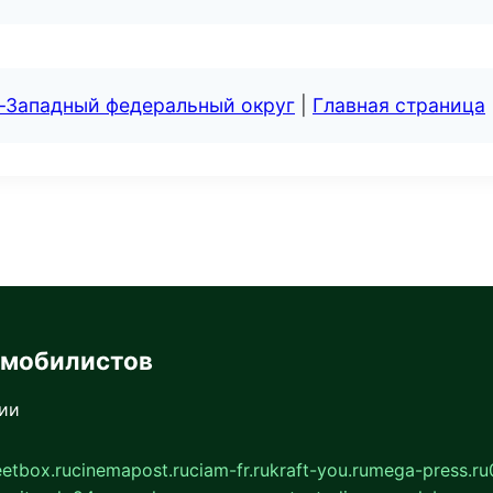
о-Западный федеральный округ
|
Главная страница
омобилистов
сии
eetbox.ru
cinemapost.ru
ciam-fr.ru
kraft-you.ru
mega-press.ru