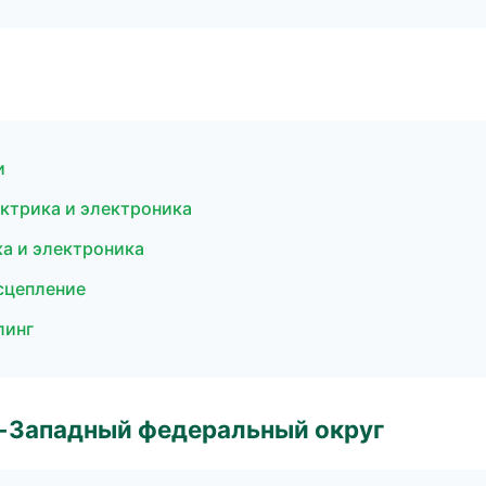
и
ктрика и электроника
ка и электроника
 сцепление
линг
о-Западный федеральный округ