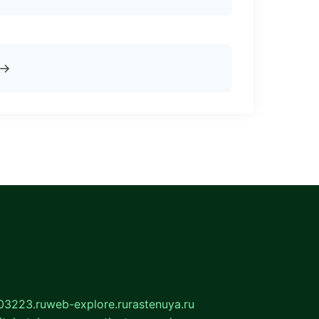
→
03223.ru
web-explore.ru
rastenuya.ru