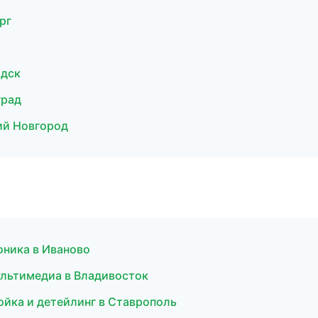
рг
одск
град
ий Новгород
оника в Иваново
льтимедиа в Владивосток
ойка и детейлинг в Ставрополь