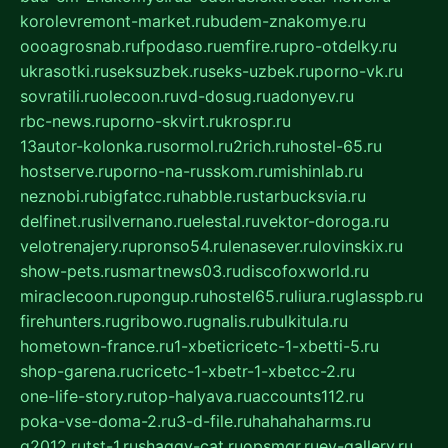
korolevremont-market.ru
budem-znakomye.ru
oooagrosnab.ru
fpodaso.ru
emfire.ru
pro-otdelky.ru
ukrasotki.ru
seksuzbek.ru
seks-uzbek.ru
porno-vk.ru
sovratili.ru
olecoon.ru
vd-dosug.ru
adonyev.ru
rbc-news.ru
porno-skvirt.ru
krospr.ru
13autor-kolonka.ru
sormol.ru
2rich.ru
hostel-65.ru
hostserve.ru
porno-na-russkom.ru
mishinlab.ru
neznobi.ru
bigfatcc.ru
habble.ru
starbucksvia.ru
delfinet.ru
silvernano.ru
elestal.ru
vektor-doroga.ru
velotrenajery.ru
pronso54.ru
lenasever.ru
lovinskix.ru
show-pets.ru
smartnews03.ru
discofoxworld.ru
miraclecoon.ru
pongup.ru
hostel65.ru
liura.ru
glasspb.ru
firehunters.ru
gribowo.ru
gnalis.ru
bulkitula.ru
hometown-france.ru
1-xbeticricetc-1-xbetti-5.ru
shop-garena.ru
cricetc-1-xbetr-1-xbetcc-2.ru
one-life-story.ru
top-halyava.ru
accounts112.ru
poka-vse-doma-2.ru
3-d-file.ru
hahahaharms.ru
g2012.ru
tst-1.ru
shaggy-cat.ru
opsmgr.ru
ev-gallery.ru