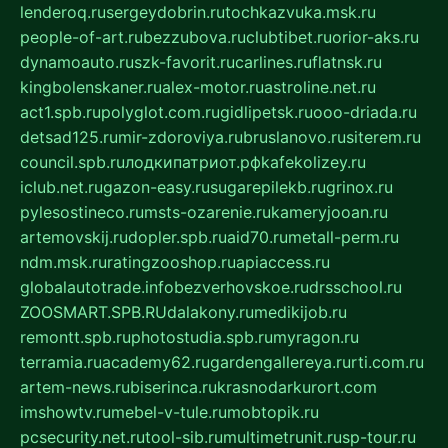
lenderoq.ru
sergeydobrin.ru
tochkazvuka.msk.ru
people-of-art.ru
bezzubova.ru
clubtibet.ru
orior-aks.ru
dynamoauto.ru
szk-favorit.ru
carlines.ru
flatnsk.ru
kingbolenskaner.ru
alex-motor.ru
astroline.net.ru
act1.spb.ru
polyglot.com.ru
gidlipetsk.ru
ooo-driada.ru
detsad125.ru
mir-zdoroviya.ru
bruslanovo.ru
siterem.ru
council.spb.ru
лодкипатриот.рф
kafekolizey.ru
iclub.net.ru
gazon-easy.ru
sugarepilekb.ru
grinox.ru
pylesostineco.ru
msts-ozarenie.ru
kameryjooan.ru
artemovskij.ru
dopler.spb.ru
aid70.ru
metall-perm.ru
ndm.msk.ru
ratingzooshop.ru
apiaccess.ru
globalautotrade.info
bezverhovskoe.ru
drsschool.ru
ZOOSMART.SPB.RU
dalakony.ru
medikijob.ru
remontt.spb.ru
photostudia.spb.ru
myragon.ru
terramia.ru
academy62.ru
gardengallereya.ru
rti.com.ru
artem-news.ru
biserinca.ru
krasnodarkurort.com
imshowtv.ru
mebel-v-tule.ru
mobtopik.ru
pcsecurity.net.ru
tool-sib.ru
multimetrunit.ru
sp-tour.ru