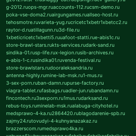
g-2012.ru
ops-mgr.ru
accounts-112.ru
csm-demo.ru
poka-vse-doma2.ru
airgungames.ru
allseo-host.ru
tehosmotre.ru
varieta-yug.ru
cricetc1xbetr1xbetcc2.ru
raytor-d.ru
atillagunn.ru
3d-file.ru
1xbeticricetc1xbetti5.ru
uafoot-statti.ru
e-abis1c.ru
store-brawl-stars.ru
kts-services.ru
dark-sand.ru
sindika-01.ru
sp-life.ru
x-legion.ru
sib-archives.ru
e-abis-1-c.ru
sindika01.ru
venda-festival.ru
store-brawlstars.ru
dooraleksandria.ru
antenna-highly.ru
mine-lab-msk.ru
1-mus.ru
3-sex-porn.ru
ban-damn.ru
purse-factory.ru
viagra-tablet.ru
fasbags.ru
adler-jun.ru
bandamn.ru
fincontech.ru
3sexporn.ru
1mus.ru
darksand.ru
rebus-toys.ru
minelab-msk.ru
alabuga-cityhotel.ru
medsprawo-4-ka.ru
2864420.ru
blagodarenie-spb.ru
zajmy24.ru
tovudyi-4-kuhnyanazakaz.ru
brazzerscom.ru
medsprawo4ka.ru