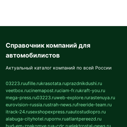
Справочник компаний для
автомобилистов
Актуальный каталог компаний по всей России
03223.ru
ufille.ru
krasotata.ru
prazdnikdushi.ru
veetbox.ru
cinemapost.ru
ciam-fr.ru
kraft-you.ru
mega-press.ru
03223.ru
web-explore.ru
rastenuya.ru
eurovision-russia.ru
strah-news.ru
freeride-team.ru
itrack-24.ru
sexshopexpress.ru
autostudiopro.ru
alabuga-cityhotel.ru
pornv.ru
atlantpereezd.ru
bud-em-znakomye.ru
a-cdc.ru
elektrostal-news.ru