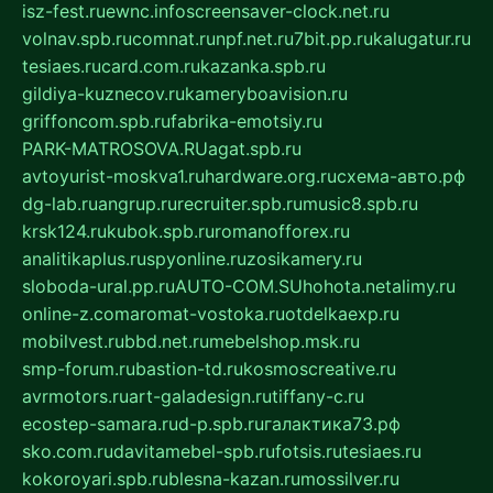
isz-fest.ru
ewnc.info
screensaver-clock.net.ru
volnav.spb.ru
comnat.ru
npf.net.ru
7bit.pp.ru
kalugatur.ru
tesiaes.ru
card.com.ru
kazanka.spb.ru
gildiya-kuznecov.ru
kameryboavision.ru
griffoncom.spb.ru
fabrika-emotsiy.ru
PARK-MATROSOVA.RU
agat.spb.ru
avtoyurist-moskva1.ru
hardware.org.ru
схема-авто.рф
dg-lab.ru
angrup.ru
recruiter.spb.ru
music8.spb.ru
krsk124.ru
kubok.spb.ru
romanofforex.ru
analitikaplus.ru
spyonline.ru
zosikamery.ru
sloboda-ural.pp.ru
AUTO-COM.SU
hohota.net
alimy.ru
online-z.com
aromat-vostoka.ru
otdelkaexp.ru
mobilvest.ru
bbd.net.ru
mebelshop.msk.ru
smp-forum.ru
bastion-td.ru
kosmoscreative.ru
avrmotors.ru
art-galadesign.ru
tiffany-c.ru
ecostep-samara.ru
d-p.spb.ru
галактика73.рф
sko.com.ru
davitamebel-spb.ru
fotsis.ru
tesiaes.ru
kokoroyari.spb.ru
blesna-kazan.ru
mossilver.ru