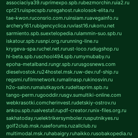
associaciya39.ru
primexpo.spb.ru
bezmorchin.ru
ia2.ru
cpt21.ru
ispecspb.ru
regahost.ru
kolosok-elita.ru
tae-kwon.ru
consrio.com.ru
insiam.ru
avegainfo.ru
archery161.ru
bigencyclica.ru
vlast16.ru
korru.net
sarmiento.spb.su
extelopedia.ru
lammin-suo.spb.ru
iskatour.spb.ru
snpi.org.ru
running-line.ru
krygeva-spa.ru
chel.net.ru
rust-loco.ru
dugshop.ru
hl-beta.spb.ru
school494.spb.ru
mymubaby.ru
epoha-metalband.ru
ngr.spb.ru
rusgosnews.com
dieselvostok.ru
24hostel.msk.ru
w-dev.ru
f-ship.ru
regsmi.ru
filmnetwork.ru
malinasp.ru
kinosvin.ru
h2o-salon.ru
malutkayork.ru
deltaprim.spb.ru
tango-perm.ru
gooddir.ru
sgv.su
multiki-online.com
webkrasotki.com
cherinvest.ru
detskiy-ostrov.ru
ankou.spb.ru
alvesta1.ru
pdf-creator.ru
nix-files.org.ru
sakhatoday.ru
elektrikersymboler.ru
sputnikyes.ru
golf2club.msk.ru
aeforums.ru
zallclub.ru
multimodal.msk.ru
habaigry.ru
haikko.ru
sobakopedia.ru