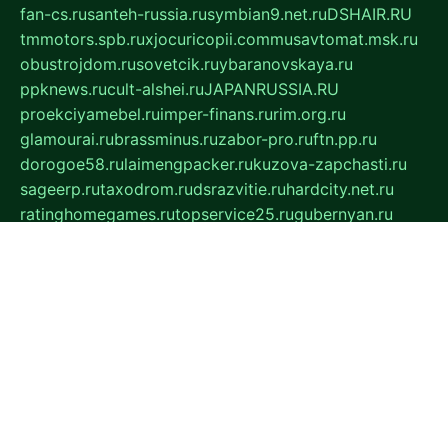
fan-cs.ru
santeh-russia.ru
symbian9.net.ru
DSHAIR.RU
tmmotors.spb.ru
xjocuricopii.com
musavtomat.msk.ru
obustrojdom.ru
sovetcik.ru
ybaranovskaya.ru
ppknews.ru
cult-alshei.ru
JAPANRUSSIA.RU
proekciyamebel.ru
imper-finans.ru
rim.org.ru
glamourai.ru
brassminus.ru
zabor-pro.ru
ftn.pp.ru
dorogoe58.ru
laimengpacker.ru
kuzova-zapchasti.ru
sageerp.ru
taxodrom.ru
dsrazvitie.ru
hardcity.net.ru
ratinghomegames.ru
topservice25.ru
gubernyan.ru
gtglasslined.ru
ii4.ru
tssport.spb.ru
andorra24.com
blackwallstreet.ru
oboimos.ru
optim-doors.com.ru
ikuch.ru
nycr.org.ru
npa21.ru
vremya-ch.spb.ru
desert000.ru
ivtorgi.ru
ifiori.ru
catalog-statei.ru
dcv.org.ru
spetsmaster174.ru
ipkameryhiseeu.ru
dum26.ru
ruspol.spb.ru
fr-opendp.ru
kam-solnyshko.ru
cheyenne-arapaho.ru
sevzapmetal.spb.ru
ted-lapidus.spb.ru
parasite-eliminator.ru
sigma-complete.ru
modernworld.ru
dama-moda.ru