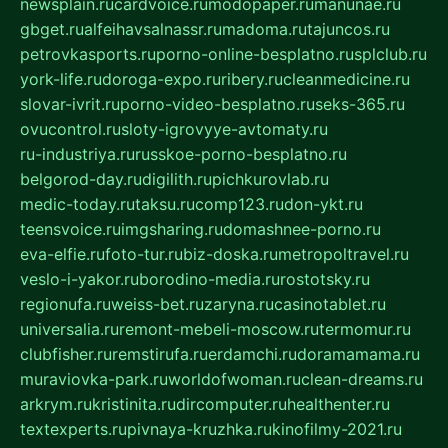
newsplain.ru
cardvoice.ru
modopaper.ru
manunae.ru
gbget.ru
alfeihavsalnassr.ru
madoma.ru
tajuncos.ru
petrovkasports.ru
porno-online-besplatno.ru
splclub.ru
york-life.ru
doroga-expo.ru
ribery.ru
cleanmedicine.ru
slovar-ivrit.ru
porno-video-besplatno.ru
seks-365.ru
ovucontrol.ru
sloty-igrovyye-avtomaty.ru
ru-industriya.ru
russkoe-porno-besplatno.ru
belgorod-day.ru
digilith.ru
pichkurovlab.ru
medic-today.ru
taksu.ru
comp123.ru
don-ykt.ru
teensvoice.ru
imgsharing.ru
domashnee-porno.ru
eva-elfie.ru
foto-tur.ru
biz-doska.ru
metropoltravel.ru
veslo-i-yakor.ru
borodino-media.ru
rostotsky.ru
regionufa.ru
weiss-bet.ru
zaryna.ru
casinotablet.ru
universalia.ru
remont-mebeli-moscow.ru
termomur.ru
clubfisher.ru
remstirufa.ru
erdamchi.ru
doramamama.ru
muraviovka-park.ru
worldofwoman.ru
clean-dreams.ru
arkrym.ru
kristinita.ru
dircomputer.ru
healthenter.ru
textexperts.ru
pivnaya-kruzhka.ru
kinofilmy-2021.ru