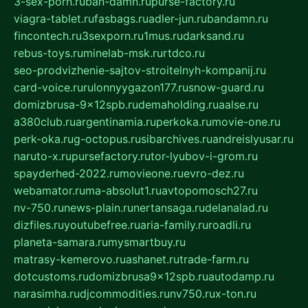
3-sex-porn.ru
ban-damn.ru
purse-factory.ru
viagra-tablet.ru
fasbags.ru
adler-jun.ru
bandamn.ru
fincontech.ru
3sexporn.ru
1mus.ru
darksand.ru
rebus-toys.ru
minelab-msk.ru
rtdco.ru
seo-prodvizhenie-sajtov-stroitelnyh-kompanij.ru
card-voice.ru
rulonnyygazon177.ru
snow-guard.ru
domizbrusa-9x12spb.ru
demaholding.ru
aalse.ru
a380club.ru
argentinamia.ru
perkoka.ru
movie-one.ru
perk-oka.ru
g-octopus.ru
sibarchives.ru
andreislyusar.ru
naruto-x.ru
pursefactory.ru
tor-lyubov-i-grom.ru
spayderhed-2022.ru
movieone.ru
evro-dez.ru
webamator.ru
ma-absolut1.ru
avtopomosch27.ru
nv-750.ru
news-plain.ru
nertansaga.ru
delanalad.ru
dizfiles.ru
youtubefree.ru
aria-family.ru
roadli.ru
planeta-samara.ru
mysmartbuy.ru
matrasy-kemerovo.ru
ashanet.ru
trade-farm.ru
dotcustoms.ru
domizbrusa9x12spb.ru
autodamp.ru
narasimha.ru
djcommodities.ru
nv750.ru
x-ton.ru