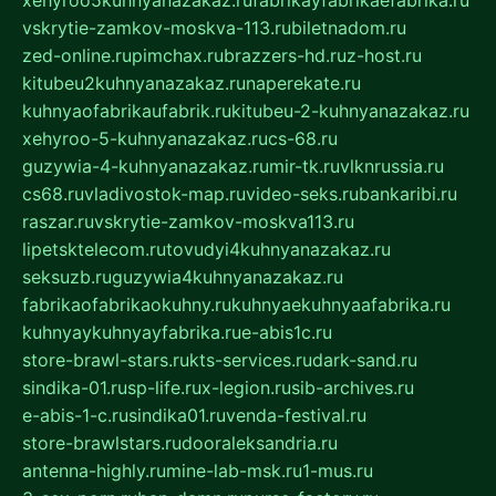
xehyroo5kuhnyanazakaz.ru
fabrikayfabrikaefabrika.ru
vskrytie-zamkov-moskva-113.ru
biletnadom.ru
zed-online.ru
pimchax.ru
brazzers-hd.ru
z-host.ru
kitubeu2kuhnyanazakaz.ru
naperekate.ru
kuhnyaofabrikaufabrik.ru
kitubeu-2-kuhnyanazakaz.ru
xehyroo-5-kuhnyanazakaz.ru
cs-68.ru
guzywia-4-kuhnyanazakaz.ru
mir-tk.ru
vlknrussia.ru
cs68.ru
vladivostok-map.ru
video-seks.ru
bankaribi.ru
raszar.ru
vskrytie-zamkov-moskva113.ru
lipetsktelecom.ru
tovudyi4kuhnyanazakaz.ru
seksuzb.ru
guzywia4kuhnyanazakaz.ru
fabrikaofabrikaokuhny.ru
kuhnyaekuhnyaafabrika.ru
kuhnyaykuhnyayfabrika.ru
e-abis1c.ru
store-brawl-stars.ru
kts-services.ru
dark-sand.ru
sindika-01.ru
sp-life.ru
x-legion.ru
sib-archives.ru
e-abis-1-c.ru
sindika01.ru
venda-festival.ru
store-brawlstars.ru
dooraleksandria.ru
antenna-highly.ru
mine-lab-msk.ru
1-mus.ru