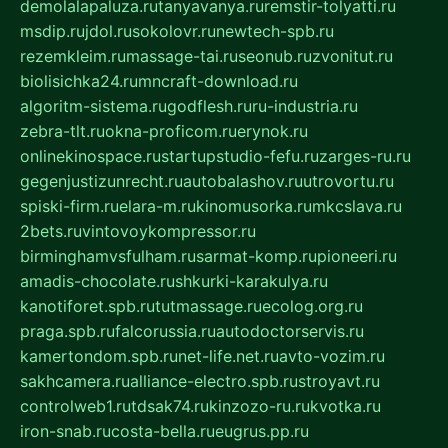
demolalapaluza.ru
tanyavanya.ru
remstir-tolyatti.ru
msdip.ru
jdol.ru
sokolovr.ru
newtech-spb.ru
rezemkleim.ru
massage-tai.ru
seonub.ru
zvonitut.ru
biolisichka24.ru
mncraft-download.ru
algoritm-sistema.ru
godflesh.ru
ru-industria.ru
zebra-tlt.ru
okna-proficom.ru
erynok.ru
onlinekinospace.ru
startupstudio-fefu.ru
zarges-ru.ru
gegenjustizunrecht.ru
autobalashov.ru
utrovortu.ru
spiski-firm.ru
elara-m.ru
kinomusorka.ru
mkcslava.ru
2bets.ru
vintovoykompressor.ru
birminghamvsfulham.ru
sarmat-komp.ru
pioneeri.ru
amadis-chocolate.ru
shkurki-karakulya.ru
kanotiforet.spb.ru
tutmassage.ru
ecolog.org.ru
praga.spb.ru
falcorussia.ru
autodoctorservis.ru
kamertondom.spb.ru
net-life.net.ru
avto-vozim.ru
sakhcamera.ru
alliance-electro.spb.ru
stroyavt.ru
controlweb1.ru
tdsak74.ru
kinzozo-ru.ru
kvotka.ru
iron-snab.ru
costa-bella.ru
eugrus.pp.ru