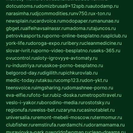
dotcustoms.ru
domizbrusa9x12spb.ru
autodamp.ru
narasimha.ru
djcommodities.ru
nv750.ru
x-ton.ru
newsplain.ru
cardvoice.ru
modopaper.ru
manunae.ru
gbget.ru
alfeihavsalnassr.ru
madoma.ru
tajuncos.ru
petrovkasports.ru
porno-online-besplatno.ru
splclub.ru
york-life.ru
doroga-expo.ru
ribery.ru
cleanmedicine.ru
slovar-ivrit.ru
porno-video-besplatno.ru
seks-365.ru
ovucontrol.ru
sloty-igrovyye-avtomaty.ru
ru-industriya.ru
russkoe-porno-besplatno.ru
belgorod-day.ru
digilith.ru
pichkurovlab.ru
medic-today.ru
taksu.ru
comp123.ru
don-ykt.ru
teensvoice.ru
imgsharing.ru
domashnee-porno.ru
eva-elfie.ru
foto-tur.ru
biz-doska.ru
metropoltravel.ru
veslo-i-yakor.ru
borodino-media.ru
rostotsky.ru
regionufa.ru
weiss-bet.ru
zaryna.ru
casinotablet.ru
universalia.ru
remont-mebeli-moscow.ru
termomur.ru
clubfisher.ru
remstirufa.ru
erdamchi.ru
doramamama.ru
muraviovka-park.ru
worldofwoman.ru
clean-dreams.ru