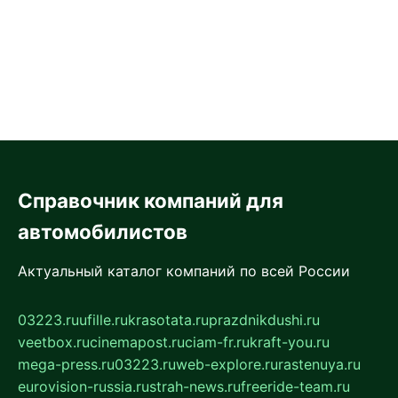
Справочник компаний для
автомобилистов
Актуальный каталог компаний по всей России
03223.ru
ufille.ru
krasotata.ru
prazdnikdushi.ru
veetbox.ru
cinemapost.ru
ciam-fr.ru
kraft-you.ru
mega-press.ru
03223.ru
web-explore.ru
rastenuya.ru
eurovision-russia.ru
strah-news.ru
freeride-team.ru