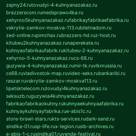
zajmy24.ru
tovudyi-4-kuhnyanazakaz.ru
brazzerscom.ru
medsprawo4ka.ru
xehyroo5kuhnyanazakaz.ru
fabrikayfabrikaefabrika.ru
vskrytie-zamkov-moskva-113.ru
biletnadom.ru
zed-online.ru
pimchax.ru
brazzers-hd.ru
z-host.ru
kitubeu2kuhnyanazakaz.ru
naperekate.ru
kuhnyaofabrikaufabrik.ru
kitubeu-2-kuhnyanazakaz.ru
xehyroo-5-kuhnyanazakaz.ru
cs-68.ru
guzywia-4-kuhnyanazakaz.ru
mir-tk.ru
vlknrussia.ru
cs68.ru
vladivostok-map.ru
video-seks.ru
bankaribi.ru
raszar.ru
vskrytie-zamkov-moskva113.ru
lipetsktelecom.ru
tovudyi4kuhnyanazakaz.ru
seksuzb.ru
guzywia4kuhnyanazakaz.ru
fabrikaofabrikaokuhny.ru
kuhnyaekuhnyaafabrika.ru
kuhnyaykuhnyayfabrika.ru
e-abis1c.ru
store-brawl-stars.ru
kts-services.ru
dark-sand.ru
sindika-01.ru
sp-life.ru
x-legion.ru
sib-archives.ru
e-abis-1-c.ru
sindika01.ru
venda-festival.ru