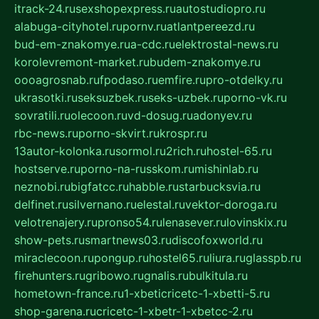
itrack-24.ru
sexshopexpress.ru
autostudiopro.ru
alabuga-cityhotel.ru
pornv.ru
atlantpereezd.ru
bud-em-znakomye.ru
a-cdc.ru
elektrostal-news.ru
korolevremont-market.ru
budem-znakomye.ru
oooagrosnab.ru
fpodaso.ru
emfire.ru
pro-otdelky.ru
ukrasotki.ru
seksuzbek.ru
seks-uzbek.ru
porno-vk.ru
sovratili.ru
olecoon.ru
vd-dosug.ru
adonyev.ru
rbc-news.ru
porno-skvirt.ru
krospr.ru
13autor-kolonka.ru
sormol.ru
2rich.ru
hostel-65.ru
hostserve.ru
porno-na-russkom.ru
mishinlab.ru
neznobi.ru
bigfatcc.ru
habble.ru
starbucksvia.ru
delfinet.ru
silvernano.ru
elestal.ru
vektor-doroga.ru
velotrenajery.ru
pronso54.ru
lenasever.ru
lovinskix.ru
show-pets.ru
smartnews03.ru
discofoxworld.ru
miraclecoon.ru
pongup.ru
hostel65.ru
liura.ru
glasspb.ru
firehunters.ru
gribowo.ru
gnalis.ru
bulkitula.ru
hometown-france.ru
1-xbeticricetc-1-xbetti-5.ru
shop-garena.ru
cricetc-1-xbetr-1-xbetcc-2.ru