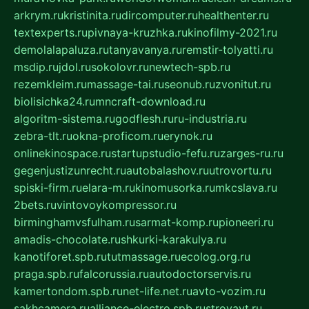
arkrym.ru
kristinita.ru
dircomputer.ru
healthenter.ru
textexperts.ru
pivnaya-kruzhka.ru
kinofilmy-2021.ru
demolalapaluza.ru
tanyavanya.ru
remstir-tolyatti.ru
msdip.ru
jdol.ru
sokolovr.ru
newtech-spb.ru
rezemkleim.ru
massage-tai.ru
seonub.ru
zvonitut.ru
biolisichka24.ru
mncraft-download.ru
algoritm-sistema.ru
godflesh.ru
ru-industria.ru
zebra-tlt.ru
okna-proficom.ru
erynok.ru
onlinekinospace.ru
startupstudio-fefu.ru
zarges-ru.ru
gegenjustizunrecht.ru
autobalashov.ru
utrovortu.ru
spiski-firm.ru
elara-m.ru
kinomusorka.ru
mkcslava.ru
2bets.ru
vintovoykompressor.ru
birminghamvsfulham.ru
sarmat-komp.ru
pioneeri.ru
amadis-chocolate.ru
shkurki-karakulya.ru
kanotiforet.spb.ru
tutmassage.ru
ecolog.org.ru
praga.spb.ru
falcorussia.ru
autodoctorservis.ru
kamertondom.spb.ru
net-life.net.ru
avto-vozim.ru
sakhcamera.ru
alliance-electro.spb.ru
stroyavt.ru