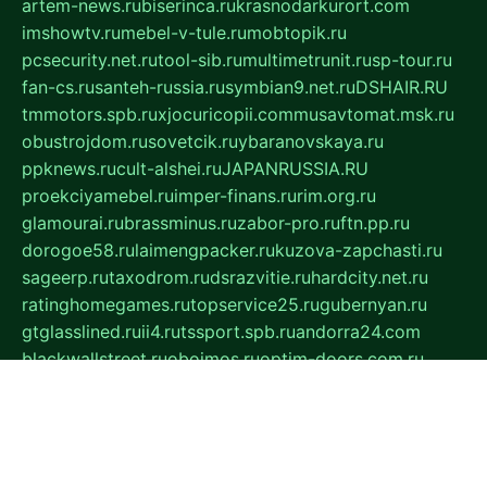
artem-news.ru
biserinca.ru
krasnodarkurort.com
imshowtv.ru
mebel-v-tule.ru
mobtopik.ru
pcsecurity.net.ru
tool-sib.ru
multimetrunit.ru
sp-tour.ru
fan-cs.ru
santeh-russia.ru
symbian9.net.ru
DSHAIR.RU
tmmotors.spb.ru
xjocuricopii.com
musavtomat.msk.ru
obustrojdom.ru
sovetcik.ru
ybaranovskaya.ru
ppknews.ru
cult-alshei.ru
JAPANRUSSIA.RU
proekciyamebel.ru
imper-finans.ru
rim.org.ru
glamourai.ru
brassminus.ru
zabor-pro.ru
ftn.pp.ru
dorogoe58.ru
laimengpacker.ru
kuzova-zapchasti.ru
sageerp.ru
taxodrom.ru
dsrazvitie.ru
hardcity.net.ru
ratinghomegames.ru
topservice25.ru
gubernyan.ru
gtglasslined.ru
ii4.ru
tssport.spb.ru
andorra24.com
blackwallstreet.ru
oboimos.ru
optim-doors.com.ru
ikuch.ru
nycr.org.ru
npa21.ru
vremya-ch.spb.ru
desert000.ru
ivtorgi.ru
ifiori.ru
catalog-statei.ru
dcv.org.ru
spetsmaster174.ru
ipkameryhiseeu.ru
dum26.ru
ruspol.spb.ru
fr-opendp.ru
kam-solnyshko.ru