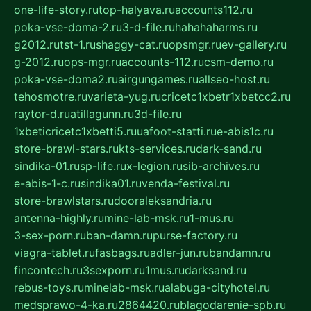
one-life-story.ru
top-halyava.ru
accounts112.ru
poka-vse-doma-2.ru
3-d-file.ru
hahahaharms.ru
g2012.ru
tst-1.ru
shaggy-cat.ru
opsmgr.ru
ev-gallery.ru
g-2012.ru
ops-mgr.ru
accounts-112.ru
csm-demo.ru
poka-vse-doma2.ru
airgungames.ru
allseo-host.ru
tehosmotre.ru
varieta-yug.ru
cricetc1xbetr1xbetcc2.ru
raytor-d.ru
atillagunn.ru
3d-file.ru
1xbeticricetc1xbetti5.ru
uafoot-statti.ru
e-abis1c.ru
store-brawl-stars.ru
kts-services.ru
dark-sand.ru
sindika-01.ru
sp-life.ru
x-legion.ru
sib-archives.ru
e-abis-1-c.ru
sindika01.ru
venda-festival.ru
store-brawlstars.ru
dooraleksandria.ru
antenna-highly.ru
mine-lab-msk.ru
1-mus.ru
3-sex-porn.ru
ban-damn.ru
purse-factory.ru
viagra-tablet.ru
fasbags.ru
adler-jun.ru
bandamn.ru
fincontech.ru
3sexporn.ru
1mus.ru
darksand.ru
rebus-toys.ru
minelab-msk.ru
alabuga-cityhotel.ru
medsprawo-4-ka.ru
2864420.ru
blagodarenie-spb.ru