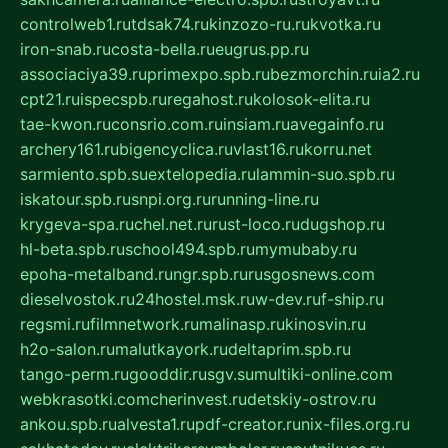
controlweb1.ru
tdsak74.ru
kinzozo-ru.ru
kvotka.ru
iron-snab.ru
costa-bella.ru
eugrus.pp.ru
associaciya39.ru
primexpo.spb.ru
bezmorchin.ru
ia2.ru
cpt21.ru
ispecspb.ru
regahost.ru
kolosok-elita.ru
tae-kwon.ru
consrio.com.ru
insiam.ru
avegainfo.ru
archery161.ru
bigencyclica.ru
vlast16.ru
korru.net
sarmiento.spb.su
extelopedia.ru
lammin-suo.spb.ru
iskatour.spb.ru
snpi.org.ru
running-line.ru
krygeva-spa.ru
chel.net.ru
rust-loco.ru
dugshop.ru
hl-beta.spb.ru
school494.spb.ru
mymubaby.ru
epoha-metalband.ru
ngr.spb.ru
rusgosnews.com
dieselvostok.ru
24hostel.msk.ru
w-dev.ru
f-ship.ru
regsmi.ru
filmnetwork.ru
malinasp.ru
kinosvin.ru
h2o-salon.ru
malutkayork.ru
deltaprim.spb.ru
tango-perm.ru
gooddir.ru
sgv.su
multiki-online.com
webkrasotki.com
cherinvest.ru
detskiy-ostrov.ru
ankou.spb.ru
alvesta1.ru
pdf-creator.ru
nix-files.org.ru