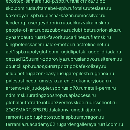
ecostep-samara.ru
d-p.spb.ru
галактика73.рф
sko.com.ru
davitamebel-spb.ru
fotsis.ru
tesiaes.ru
kokoroyari.spb.ru
blesna-kazan.ru
mossilver.ru
lenderoq.ru
sergeydobrin.ru
tochkazvuka.msk.ru
people-of-art.ru
bezzubova.ru
clubtibet.ru
orior-aks.ru
dynamoauto.ru
szk-favorit.ru
carlines.ru
flatnsk.ru
kingbolenskaner.ru
alex-motor.ru
astroline.net.ru
act1.spb.ru
polyglot.com.ru
gidlipetsk.ru
ooo-driada.ru
detsad125.ru
mir-zdoroviya.ru
bruslanovo.ru
siterem.ru
council.spb.ru
лодкипатриот.рф
kafekolizey.ru
iclub.net.ru
gazon-easy.ru
sugarepilekb.ru
grinox.ru
pylesostineco.ru
msts-ozarenie.ru
kameryjooan.ru
artemovskij.ru
dopler.spb.ru
aid70.ru
metall-perm.ru
ndm.msk.ru
ratingzooshop.ru
apiaccess.ru
globalautotrade.info
bezverhovskoe.ru
drsschool.ru
ZOOSMART.SPB.RU
dalakony.ru
medikijob.ru
remontt.spb.ru
photostudia.spb.ru
myragon.ru
terramia.ru
academy62.ru
gardengallereya.ru
rti.com.ru