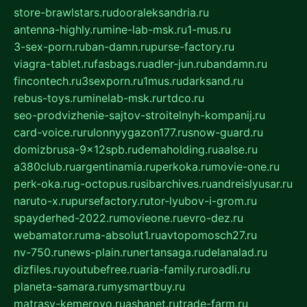
store-brawlstars.ru
dooraleksandria.ru
antenna-highly.ru
mine-lab-msk.ru
1-mus.ru
3-sex-porn.ru
ban-damn.ru
purse-factory.ru
viagra-tablet.ru
fasbags.ru
adler-jun.ru
bandamn.ru
fincontech.ru
3sexporn.ru
1mus.ru
darksand.ru
rebus-toys.ru
minelab-msk.ru
rtdco.ru
seo-prodvizhenie-sajtov-stroitelnyh-kompanij.ru
card-voice.ru
rulonnyygazon177.ru
snow-guard.ru
domizbrusa-9x12spb.ru
demaholding.ru
aalse.ru
a380club.ru
argentinamia.ru
perkoka.ru
movie-one.ru
perk-oka.ru
g-octopus.ru
sibarchives.ru
andreislyusar.ru
naruto-x.ru
pursefactory.ru
tor-lyubov-i-grom.ru
spayderhed-2022.ru
movieone.ru
evro-dez.ru
webamator.ru
ma-absolut1.ru
avtopomosch27.ru
nv-750.ru
news-plain.ru
nertansaga.ru
delanalad.ru
dizfiles.ru
youtubefree.ru
aria-family.ru
roadli.ru
planeta-samara.ru
mysmartbuy.ru
matrasy-kemerovo.ru
ashanet.ru
trade-farm.ru