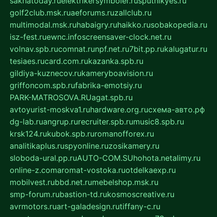
sakhatoday.ru
elektrikersymboler.ru
sputnikyes.ru
golf2club.msk.ru
aeforums.ru
zallclub.ru
multimodal.msk.ru
habaigry.ru
haikko.ru
sobakopedia.ru
isz-fest.ru
ewnc.info
screensaver-clock.net.ru
volnav.spb.ru
comnat.ru
npf.net.ru
7bit.pp.ru
kalugatur.ru
tesiaes.ru
card.com.ru
kazanka.spb.ru
gildiya-kuznecov.ru
kameryboavision.ru
griffoncom.spb.ru
fabrika-emotsiy.ru
PARK-MATROSOVA.RU
agat.spb.ru
avtoyurist-moskva1.ru
hardware.org.ru
схема-авто.рф
dg-lab.ru
angrup.ru
recruiter.spb.ru
music8.spb.ru
krsk124.ru
kubok.spb.ru
romanofforex.ru
analitikaplus.ru
spyonline.ru
zosikamery.ru
sloboda-ural.pp.ru
AUTO-COM.SU
hohota.net
alimy.ru
online-z.com
aromat-vostoka.ru
otdelkaexp.ru
mobilvest.ru
bbd.net.ru
mebelshop.msk.ru
smp-forum.ru
bastion-td.ru
kosmoscreative.ru
avrmotors.ru
art-galadesign.ru
tiffany-c.ru