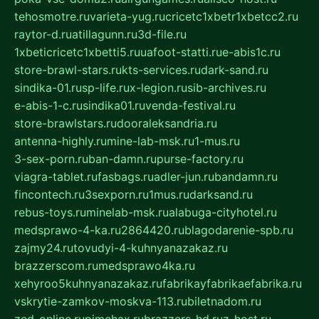
tehosmotre.ru
varieta-yug.ru
cricetc1xbetr1xbetcc2.ru
raytor-d.ru
atillagunn.ru
3d-file.ru
1xbeticricetc1xbetti5.ru
uafoot-statti.ru
e-abis1c.ru
store-brawl-stars.ru
kts-services.ru
dark-sand.ru
sindika-01.ru
sp-life.ru
x-legion.ru
sib-archives.ru
e-abis-1-c.ru
sindika01.ru
venda-festival.ru
store-brawlstars.ru
dooraleksandria.ru
antenna-highly.ru
mine-lab-msk.ru
1-mus.ru
3-sex-porn.ru
ban-damn.ru
purse-factory.ru
viagra-tablet.ru
fasbags.ru
adler-jun.ru
bandamn.ru
fincontech.ru
3sexporn.ru
1mus.ru
darksand.ru
rebus-toys.ru
minelab-msk.ru
alabuga-cityhotel.ru
medsprawo-4-ka.ru
2864420.ru
blagodarenie-spb.ru
zajmy24.ru
tovudyi-4-kuhnyanazakaz.ru
brazzerscom.ru
medsprawo4ka.ru
xehyroo5kuhnyanazakaz.ru
fabrikayfabrikaefabrika.ru
vskrytie-zamkov-moskva-113.ru
biletnadom.ru