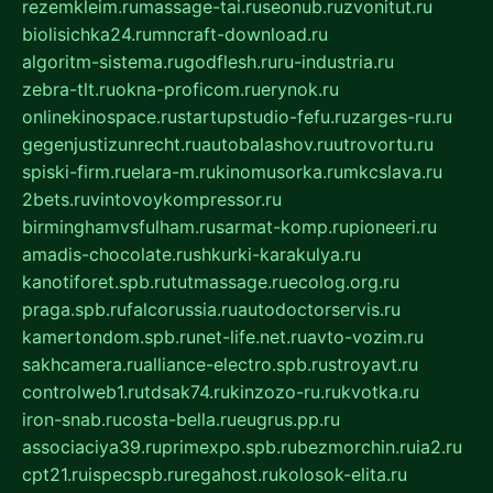
rezemkleim.ru
massage-tai.ru
seonub.ru
zvonitut.ru
biolisichka24.ru
mncraft-download.ru
algoritm-sistema.ru
godflesh.ru
ru-industria.ru
zebra-tlt.ru
okna-proficom.ru
erynok.ru
onlinekinospace.ru
startupstudio-fefu.ru
zarges-ru.ru
gegenjustizunrecht.ru
autobalashov.ru
utrovortu.ru
spiski-firm.ru
elara-m.ru
kinomusorka.ru
mkcslava.ru
2bets.ru
vintovoykompressor.ru
birminghamvsfulham.ru
sarmat-komp.ru
pioneeri.ru
amadis-chocolate.ru
shkurki-karakulya.ru
kanotiforet.spb.ru
tutmassage.ru
ecolog.org.ru
praga.spb.ru
falcorussia.ru
autodoctorservis.ru
kamertondom.spb.ru
net-life.net.ru
avto-vozim.ru
sakhcamera.ru
alliance-electro.spb.ru
stroyavt.ru
controlweb1.ru
tdsak74.ru
kinzozo-ru.ru
kvotka.ru
iron-snab.ru
costa-bella.ru
eugrus.pp.ru
associaciya39.ru
primexpo.spb.ru
bezmorchin.ru
ia2.ru
cpt21.ru
ispecspb.ru
regahost.ru
kolosok-elita.ru