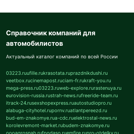
Справочник компаний для
автомобилистов
Актуальный каталог компаний по всей России
03223.ru
ufille.ru
krasotata.ru
prazdnikdushi.ru
veetbox.ru
cinemapost.ru
ciam-fr.ru
kraft-you.ru
mega-press.ru
03223.ru
web-explore.ru
rastenuya.ru
eurovision-russia.ru
strah-news.ru
freeride-team.ru
itrack-24.ru
sexshopexpress.ru
autostudiopro.ru
alabuga-cityhotel.ru
pornv.ru
atlantpereezd.ru
bud-em-znakomye.ru
a-cdc.ru
elektrostal-news.ru
korolevremont-market.ru
budem-znakomye.ru
oooagrosnab.ru
fpodaso.ru
emfire.ru
pro-otdelky.ru