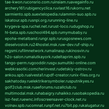
tae-kwon.ru
consrio.com.ru
insiam.ru
avegainfo.ru
archery161.ru
bigencyclica.ru
vlast16.ru
korru.net
sarmiento.spb.su
extelopedia.ru
lammin-suo.spb.ru
iskatour.spb.ru
snpi.org.ru
running-line.ru
krygeva-spa.ru
chel.net.ru
rust-loco.ru
dugshop.ru
hl-beta.spb.ru
school494.spb.ru
mymubaby.ru
epoha-metalband.ru
ngr.spb.ru
rusgosnews.com
dieselvostok.ru
24hostel.msk.ru
w-dev.ru
f-ship.ru
regsmi.ru
filmnetwork.ru
malinasp.ru
kinosvin.ru
h2o-salon.ru
malutkayork.ru
deltaprim.spb.ru
tango-perm.ru
gooddir.ru
sgv.su
multiki-online.com
webkrasotki.com
cherinvest.ru
detskiy-ostrov.ru
ankou.spb.ru
alvesta1.ru
pdf-creator.ru
nix-files.org.ru
sakhatoday.ru
elektrikersymboler.ru
sputnikyes.ru
golf2club.msk.ru
aeforums.ru
zallclub.ru
multimodal.msk.ru
habaigry.ru
haikko.ru
sobakopedia.ru
isz-fest.ru
ewnc.info
screensaver-clock.net.ru
volnav.spb.ru
comnat.ru
npf.net.ru
7bit.pp.ru
kalugatur.ru