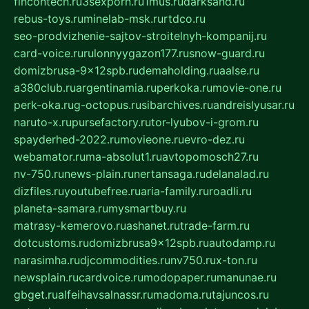
fincontech.ru
3sexporn.ru
1mus.ru
darksand.ru
rebus-toys.ru
minelab-msk.ru
rtdco.ru
seo-prodvizhenie-sajtov-stroitelnyh-kompanij.ru
card-voice.ru
rulonnyygazon177.ru
snow-guard.ru
domizbrusa-9x12spb.ru
demaholding.ru
aalse.ru
a380club.ru
argentinamia.ru
perkoka.ru
movie-one.ru
perk-oka.ru
g-octopus.ru
sibarchives.ru
andreislyusar.ru
naruto-x.ru
pursefactory.ru
tor-lyubov-i-grom.ru
spayderhed-2022.ru
movieone.ru
evro-dez.ru
webamator.ru
ma-absolut1.ru
avtopomosch27.ru
nv-750.ru
news-plain.ru
nertansaga.ru
delanalad.ru
dizfiles.ru
youtubefree.ru
aria-family.ru
roadli.ru
planeta-samara.ru
mysmartbuy.ru
matrasy-kemerovo.ru
ashanet.ru
trade-farm.ru
dotcustoms.ru
domizbrusa9x12spb.ru
autodamp.ru
narasimha.ru
djcommodities.ru
nv750.ru
x-ton.ru
newsplain.ru
cardvoice.ru
modopaper.ru
manunae.ru
gbget.ru
alfeihavsalnassr.ru
madoma.ru
tajuncos.ru