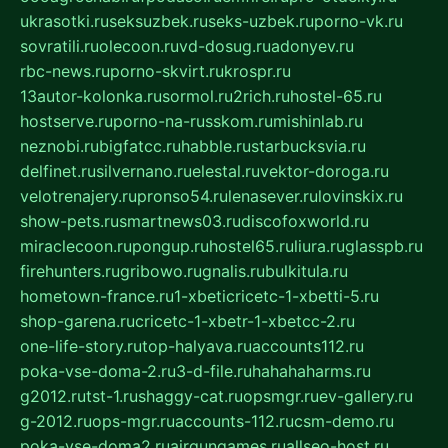
ukrasotki.ru
seksuzbek.ru
seks-uzbek.ru
porno-vk.ru
sovratili.ru
olecoon.ru
vd-dosug.ru
adonyev.ru
rbc-news.ru
porno-skvirt.ru
krospr.ru
13autor-kolonka.ru
sormol.ru
2rich.ru
hostel-65.ru
hostserve.ru
porno-na-russkom.ru
mishinlab.ru
neznobi.ru
bigfatcc.ru
habble.ru
starbucksvia.ru
delfinet.ru
silvernano.ru
elestal.ru
vektor-doroga.ru
velotrenajery.ru
pronso54.ru
lenasever.ru
lovinskix.ru
show-pets.ru
smartnews03.ru
discofoxworld.ru
miraclecoon.ru
pongup.ru
hostel65.ru
liura.ru
glasspb.ru
firehunters.ru
gribowo.ru
gnalis.ru
bulkitula.ru
hometown-france.ru
1-xbeticricetc-1-xbetti-5.ru
shop-garena.ru
cricetc-1-xbetr-1-xbetcc-2.ru
one-life-story.ru
top-halyava.ru
accounts112.ru
poka-vse-doma-2.ru
3-d-file.ru
hahahaharms.ru
g2012.ru
tst-1.ru
shaggy-cat.ru
opsmgr.ru
ev-gallery.ru
g-2012.ru
ops-mgr.ru
accounts-112.ru
csm-demo.ru
poka-vse-doma2.ru
airgungames.ru
allseo-host.ru