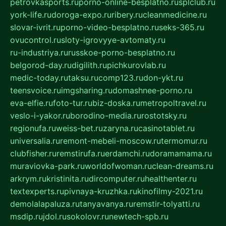
petrovkasports.ru
porno-online-besplatno.ru
splclub.ru
york-life.ru
doroga-expo.ru
ribery.ru
cleanmedicine.ru
slovar-ivrit.ru
porno-video-besplatno.ru
seks-365.ru
ovucontrol.ru
sloty-igrovyye-avtomaty.ru
ru-industriya.ru
russkoe-porno-besplatno.ru
belgorod-day.ru
digilith.ru
pichkurovlab.ru
medic-today.ru
taksu.ru
comp123.ru
don-ykt.ru
teensvoice.ru
imgsharing.ru
domashnee-porno.ru
eva-elfie.ru
foto-tur.ru
biz-doska.ru
metropoltravel.ru
veslo-i-yakor.ru
borodino-media.ru
rostotsky.ru
regionufa.ru
weiss-bet.ru
zaryna.ru
casinotablet.ru
universalia.ru
remont-mebeli-moscow.ru
termomur.ru
clubfisher.ru
remstirufa.ru
erdamchi.ru
doramamama.ru
muraviovka-park.ru
worldofwoman.ru
clean-dreams.ru
arkrym.ru
kristinita.ru
dircomputer.ru
healthenter.ru
textexperts.ru
pivnaya-kruzhka.ru
kinofilmy-2021.ru
demolalapaluza.ru
tanyavanya.ru
remstir-tolyatti.ru
msdip.ru
jdol.ru
sokolovr.ru
newtech-spb.ru