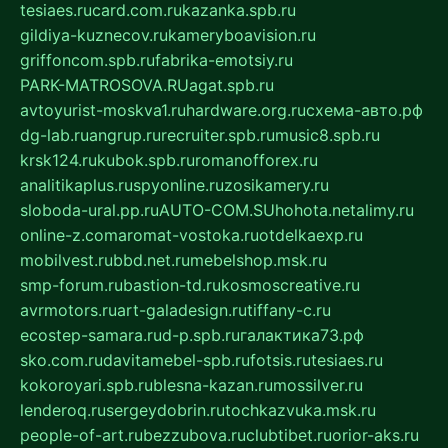
tesiaes.ru
card.com.ru
kazanka.spb.ru
gildiya-kuznecov.ru
kameryboavision.ru
griffoncom.spb.ru
fabrika-emotsiy.ru
PARK-MATROSOVA.RU
agat.spb.ru
avtoyurist-moskva1.ru
hardware.org.ru
схема-авто.рф
dg-lab.ru
angrup.ru
recruiter.spb.ru
music8.spb.ru
krsk124.ru
kubok.spb.ru
romanofforex.ru
analitikaplus.ru
spyonline.ru
zosikamery.ru
sloboda-ural.pp.ru
AUTO-COM.SU
hohota.net
alimy.ru
online-z.com
aromat-vostoka.ru
otdelkaexp.ru
mobilvest.ru
bbd.net.ru
mebelshop.msk.ru
smp-forum.ru
bastion-td.ru
kosmoscreative.ru
avrmotors.ru
art-galadesign.ru
tiffany-c.ru
ecostep-samara.ru
d-p.spb.ru
галактика73.рф
sko.com.ru
davitamebel-spb.ru
fotsis.ru
tesiaes.ru
kokoroyari.spb.ru
blesna-kazan.ru
mossilver.ru
lenderoq.ru
sergeydobrin.ru
tochkazvuka.msk.ru
people-of-art.ru
bezzubova.ru
clubtibet.ru
orior-aks.ru