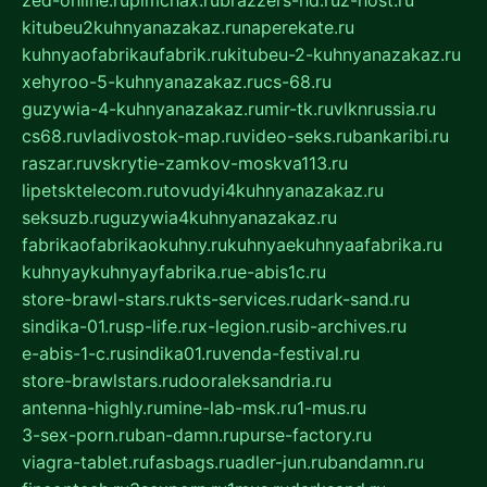
zed-online.ru
pimchax.ru
brazzers-hd.ru
z-host.ru
kitubeu2kuhnyanazakaz.ru
naperekate.ru
kuhnyaofabrikaufabrik.ru
kitubeu-2-kuhnyanazakaz.ru
xehyroo-5-kuhnyanazakaz.ru
cs-68.ru
guzywia-4-kuhnyanazakaz.ru
mir-tk.ru
vlknrussia.ru
cs68.ru
vladivostok-map.ru
video-seks.ru
bankaribi.ru
raszar.ru
vskrytie-zamkov-moskva113.ru
lipetsktelecom.ru
tovudyi4kuhnyanazakaz.ru
seksuzb.ru
guzywia4kuhnyanazakaz.ru
fabrikaofabrikaokuhny.ru
kuhnyaekuhnyaafabrika.ru
kuhnyaykuhnyayfabrika.ru
e-abis1c.ru
store-brawl-stars.ru
kts-services.ru
dark-sand.ru
sindika-01.ru
sp-life.ru
x-legion.ru
sib-archives.ru
e-abis-1-c.ru
sindika01.ru
venda-festival.ru
store-brawlstars.ru
dooraleksandria.ru
antenna-highly.ru
mine-lab-msk.ru
1-mus.ru
3-sex-porn.ru
ban-damn.ru
purse-factory.ru
viagra-tablet.ru
fasbags.ru
adler-jun.ru
bandamn.ru