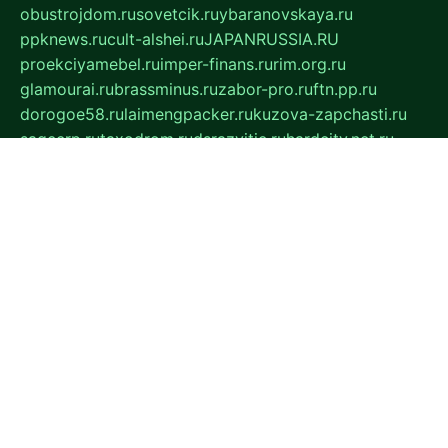
obustrojdom.ru
sovetcik.ru
ybaranovskaya.ru
ppknews.ru
cult-alshei.ru
JAPANRUSSIA.RU
proekciyamebel.ru
imper-finans.ru
rim.org.ru
glamourai.ru
brassminus.ru
zabor-pro.ru
ftn.pp.ru
dorogoe58.ru
laimengpacker.ru
kuzova-zapchasti.ru
sageerp.ru
taxodrom.ru
dsrazvitie.ru
hardcity.net.ru
ratinghomegames.ru
topservice25.ru
gubernyan.ru
gtglasslined.ru
ii4.ru
tssport.spb.ru
andorra24.com
blackwallstreet.ru
oboimos.ru
optim-doors.com.ru
ikuch.ru
nycr.org.ru
npa21.ru
vremya-ch.spb.ru
desert000.ru
ivtorgi.ru
ifiori.ru
catalog-statei.ru
dcv.org.ru
spetsmaster174.ru
ipkameryhiseeu.ru
dum26.ru
ruspol.spb.ru
fr-opendp.ru
kam-solnyshko.ru
cheyenne-arapaho.ru
sevzapmetal.spb.ru
ted-lapidus.spb.ru
parasite-eliminator.ru
sigma-complete.ru
modernworld.ru
dama-moda.ru
eholot-group.ru
sk-nvkz.ru
DRONGOLD.RU
democratia2.ru
i-farmer.ru
mass-sport.org