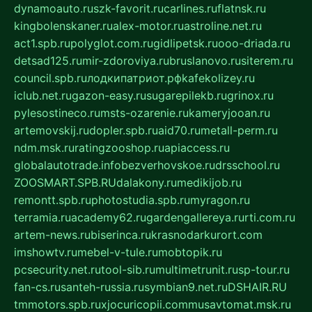
dynamoauto.ru
szk-favorit.ru
carlines.ru
flatnsk.ru
kingbolenskaner.ru
alex-motor.ru
astroline.net.ru
act1.spb.ru
polyglot.com.ru
gidlipetsk.ru
ooo-driada.ru
detsad125.ru
mir-zdoroviya.ru
bruslanovo.ru
siterem.ru
council.spb.ru
лодкипатриот.рф
kafekolizey.ru
iclub.net.ru
gazon-easy.ru
sugarepilekb.ru
grinox.ru
pylesostineco.ru
msts-ozarenie.ru
kameryjooan.ru
artemovskij.ru
dopler.spb.ru
aid70.ru
metall-perm.ru
ndm.msk.ru
ratingzooshop.ru
apiaccess.ru
globalautotrade.info
bezverhovskoe.ru
drsschool.ru
ZOOSMART.SPB.RU
dalakony.ru
medikijob.ru
remontt.spb.ru
photostudia.spb.ru
myragon.ru
terramia.ru
academy62.ru
gardengallereya.ru
rti.com.ru
artem-news.ru
biserinca.ru
krasnodarkurort.com
imshowtv.ru
mebel-v-tule.ru
mobtopik.ru
pcsecurity.net.ru
tool-sib.ru
multimetrunit.ru
sp-tour.ru
fan-cs.ru
santeh-russia.ru
symbian9.net.ru
DSHAIR.RU
tmmotors.spb.ru
xjocuricopii.com
musavtomat.msk.ru