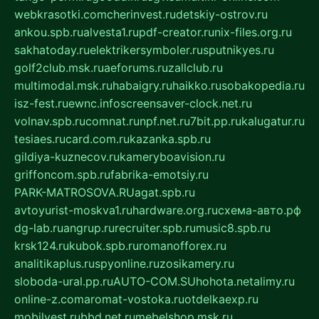
webkrasotki.com
cherinvest.ru
detskiy-ostrov.ru
ankou.spb.ru
alvesta1.ru
pdf-creator.ru
nix-files.org.ru
sakhatoday.ru
elektrikersymboler.ru
sputnikyes.ru
golf2club.msk.ru
aeforums.ru
zallclub.ru
multimodal.msk.ru
habaigry.ru
haikko.ru
sobakopedia.ru
isz-fest.ru
ewnc.info
screensaver-clock.net.ru
volnav.spb.ru
comnat.ru
npf.net.ru
7bit.pp.ru
kalugatur.ru
tesiaes.ru
card.com.ru
kazanka.spb.ru
gildiya-kuznecov.ru
kameryboavision.ru
griffoncom.spb.ru
fabrika-emotsiy.ru
PARK-MATROSOVA.RU
agat.spb.ru
avtoyurist-moskva1.ru
hardware.org.ru
схема-авто.рф
dg-lab.ru
angrup.ru
recruiter.spb.ru
music8.spb.ru
krsk124.ru
kubok.spb.ru
romanofforex.ru
analitikaplus.ru
spyonline.ru
zosikamery.ru
sloboda-ural.pp.ru
AUTO-COM.SU
hohota.net
alimy.ru
online-z.com
aromat-vostoka.ru
otdelkaexp.ru
mobilvest.ru
bbd.net.ru
mebelshop.msk.ru