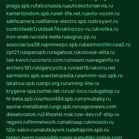
praga.spb.ru
falcorussia.ru
autodoctorservis.ru
kamertondom.spb.ru
net-life.net.ru
avto-vozim.ru
sakhcamera.ru
alliance-electro.spb.ru
stroyavt.ru
controlweb1.ru
tdsak74.ru
kinzozo-ru.ru
kvotka.ru
iron-snab.ru
costa-bella.ru
eugrus.pp.ru
associaciya39.ru
primexpo.spb.ru
bezmorchin.ru
ia2.ru
cpt21.ru
ispecspb.ru
regahost.ru
kolosok-elita.ru
tae-kwon.ru
consrio.com.ru
insiam.ru
avegainfo.ru
archery161.ru
bigencyclica.ru
vlast16.ru
korru.net
sarmiento.spb.su
extelopedia.ru
lammin-suo.spb.ru
iskatour.spb.ru
snpi.org.ru
running-line.ru
krygeva-spa.ru
chel.net.ru
rust-loco.ru
dugshop.ru
hl-beta.spb.ru
school494.spb.ru
mymubaby.ru
epoha-metalband.ru
ngr.spb.ru
rusgosnews.com
dieselvostok.ru
24hostel.msk.ru
w-dev.ru
f-ship.ru
regsmi.ru
filmnetwork.ru
malinasp.ru
kinosvin.ru
h2o-salon.ru
malutkayork.ru
deltaprim.spb.ru
tango-perm.ru
gooddir.ru
sgv.su
multiki-online.com