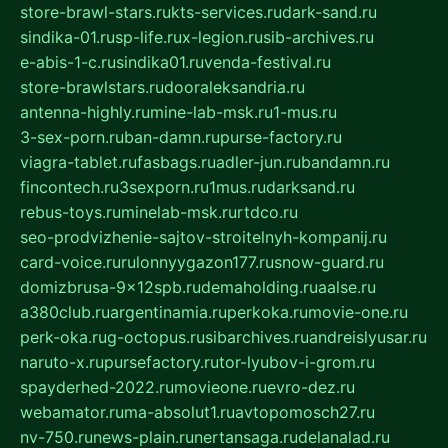
store-brawl-stars.ru
kts-services.ru
dark-sand.ru
sindika-01.ru
sp-life.ru
x-legion.ru
sib-archives.ru
e-abis-1-c.ru
sindika01.ru
venda-festival.ru
store-brawlstars.ru
dooraleksandria.ru
antenna-highly.ru
mine-lab-msk.ru
1-mus.ru
3-sex-porn.ru
ban-damn.ru
purse-factory.ru
viagra-tablet.ru
fasbags.ru
adler-jun.ru
bandamn.ru
fincontech.ru
3sexporn.ru
1mus.ru
darksand.ru
rebus-toys.ru
minelab-msk.ru
rtdco.ru
seo-prodvizhenie-sajtov-stroitelnyh-kompanij.ru
card-voice.ru
rulonnyygazon177.ru
snow-guard.ru
domizbrusa-9x12spb.ru
demaholding.ru
aalse.ru
a380club.ru
argentinamia.ru
perkoka.ru
movie-one.ru
perk-oka.ru
g-octopus.ru
sibarchives.ru
andreislyusar.ru
naruto-x.ru
pursefactory.ru
tor-lyubov-i-grom.ru
spayderhed-2022.ru
movieone.ru
evro-dez.ru
webamator.ru
ma-absolut1.ru
avtopomosch27.ru
nv-750.ru
news-plain.ru
nertansaga.ru
delanalad.ru