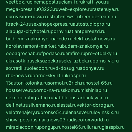
veetbox.ru
cinemapost.ru
ciam-fr.ru
kraft-you.ru
mega-press.ru
03223.ru
web-explore.ru
rastenuya.ru
eurovision-russia.ru
strah-news.ru
freeride-team.ru
itrack-24.ru
sexshopexpress.ru
autostudiopro.ru
alabuga-cityhotel.ru
pornv.ru
atlantpereezd.ru
bud-em-znakomye.ru
a-cdc.ru
elektrostal-news.ru
korolevremont-market.ru
budem-znakomye.ru
oooagrosnab.ru
fpodaso.ru
emfire.ru
pro-otdelky.ru
ukrasotki.ru
seksuzbek.ru
seks-uzbek.ru
porno-vk.ru
sovratili.ru
olecoon.ru
vd-dosug.ru
adonyev.ru
rbc-news.ru
porno-skvirt.ru
krospr.ru
13autor-kolonka.ru
sormol.ru
2rich.ru
hostel-65.ru
hostserve.ru
porno-na-russkom.ru
mishinlab.ru
neznobi.ru
bigfatcc.ru
habble.ru
starbucksvia.ru
delfinet.ru
silvernano.ru
elestal.ru
vektor-doroga.ru
velotrenajery.ru
pronso54.ru
lenasever.ru
lovinskix.ru
show-pets.ru
smartnews03.ru
discofoxworld.ru
miraclecoon.ru
pongup.ru
hostel65.ru
liura.ru
glasspb.ru