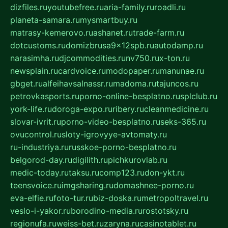
dizfiles.ru
youtubefree.ru
aria-family.ru
roadli.ru
planeta-samara.ru
mysmartbuy.ru
matrasy-kemerovo.ru
ashanet.ru
trade-farm.ru
dotcustoms.ru
domizbrusa9x12spb.ru
autodamp.ru
narasimha.ru
djcommodities.ru
nv750.ru
x-ton.ru
newsplain.ru
cardvoice.ru
modopaper.ru
manunae.ru
gbget.ru
alfeihavsalnassr.ru
madoma.ru
tajuncos.ru
petrovkasports.ru
porno-online-besplatno.ru
splclub.ru
york-life.ru
doroga-expo.ru
ribery.ru
cleanmedicine.ru
slovar-ivrit.ru
porno-video-besplatno.ru
seks-365.ru
ovucontrol.ru
sloty-igrovyye-avtomaty.ru
ru-industriya.ru
russkoe-porno-besplatno.ru
belgorod-day.ru
digilith.ru
pichkurovlab.ru
medic-today.ru
taksu.ru
comp123.ru
don-ykt.ru
teensvoice.ru
imgsharing.ru
domashnee-porno.ru
eva-elfie.ru
foto-tur.ru
biz-doska.ru
metropoltravel.ru
veslo-i-yakor.ru
borodino-media.ru
rostotsky.ru
regionufa.ru
weiss-bet.ru
zaryna.ru
casinotablet.ru