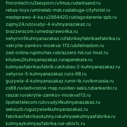
fincontech.ru
3sexporn.ru
1mus.ru
darksand.ru
rebus-toys.ru
minelab-msk.ru
alabuga-cityhotel.ru
medsprawo-4-ka.ru
2864420.ru
blagodarenie-spb.ru
zajmy24.ru
tovudyi-4-kuhnyanazakaz.ru
brazzerscom.ru
medsprawo4ka.ru
xehyroo5kuhnyanazakaz.ru
fabrikayfabrikaefabrika.ru
vskrytie-zamkov-moskva-113.ru
biletnadom.ru
zed-online.ru
pimchax.ru
brazzers-hd.ru
z-host.ru
kitubeu2kuhnyanazakaz.ru
naperekate.ru
kuhnyaofabrikaufabrik.ru
kitubeu-2-kuhnyanazakaz.ru
xehyroo-5-kuhnyanazakaz.ru
cs-68.ru
guzywia-4-kuhnyanazakaz.ru
mir-tk.ru
vlknrussia.ru
cs68.ru
vladivostok-map.ru
video-seks.ru
bankaribi.ru
raszar.ru
vskrytie-zamkov-moskva113.ru
lipetsktelecom.ru
tovudyi4kuhnyanazakaz.ru
seksuzb.ru
guzywia4kuhnyanazakaz.ru
fabrikaofabrikaokuhny.ru
kuhnyaekuhnyaafabrika.ru
kuhnyaykuhnyayfabrika.ru
e-abis1c.ru