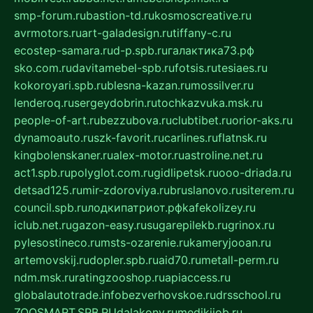
smp-forum.ru
bastion-td.ru
kosmoscreative.ru
avrmotors.ru
art-galadesign.ru
tiffany-c.ru
ecostep-samara.ru
d-p.spb.ru
галактика73.рф
sko.com.ru
davitamebel-spb.ru
fotsis.ru
tesiaes.ru
kokoroyari.spb.ru
blesna-kazan.ru
mossilver.ru
lenderoq.ru
sergeydobrin.ru
tochkazvuka.msk.ru
people-of-art.ru
bezzubova.ru
clubtibet.ru
orior-aks.ru
dynamoauto.ru
szk-favorit.ru
carlines.ru
flatnsk.ru
kingbolenskaner.ru
alex-motor.ru
astroline.net.ru
act1.spb.ru
polyglot.com.ru
gidlipetsk.ru
ooo-driada.ru
detsad125.ru
mir-zdoroviya.ru
bruslanovo.ru
siterem.ru
council.spb.ru
лодкипатриот.рф
kafekolizey.ru
iclub.net.ru
gazon-easy.ru
sugarepilekb.ru
grinox.ru
pylesostineco.ru
msts-ozarenie.ru
kameryjooan.ru
artemovskij.ru
dopler.spb.ru
aid70.ru
metall-perm.ru
ndm.msk.ru
ratingzooshop.ru
apiaccess.ru
globalautotrade.info
bezverhovskoe.ru
drsschool.ru
ZOOSMART.SPB.RU
dalakony.ru
medikijob.ru