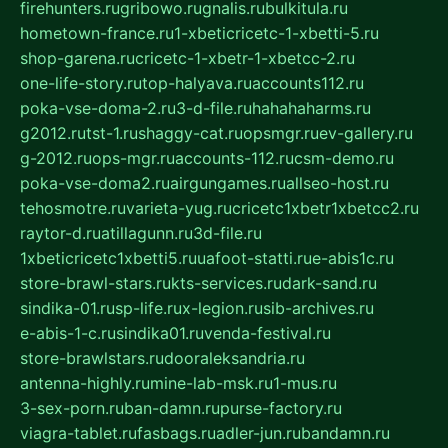
firehunters.ru
gribowo.ru
gnalis.ru
bulkitula.ru
hometown-france.ru
1-xbeticricetc-1-xbetti-5.ru
shop-garena.ru
cricetc-1-xbetr-1-xbetcc-2.ru
one-life-story.ru
top-halyava.ru
accounts112.ru
poka-vse-doma-2.ru
3-d-file.ru
hahahaharms.ru
g2012.ru
tst-1.ru
shaggy-cat.ru
opsmgr.ru
ev-gallery.ru
g-2012.ru
ops-mgr.ru
accounts-112.ru
csm-demo.ru
poka-vse-doma2.ru
airgungames.ru
allseo-host.ru
tehosmotre.ru
varieta-yug.ru
cricetc1xbetr1xbetcc2.ru
raytor-d.ru
atillagunn.ru
3d-file.ru
1xbeticricetc1xbetti5.ru
uafoot-statti.ru
e-abis1c.ru
store-brawl-stars.ru
kts-services.ru
dark-sand.ru
sindika-01.ru
sp-life.ru
x-legion.ru
sib-archives.ru
e-abis-1-c.ru
sindika01.ru
venda-festival.ru
store-brawlstars.ru
dooraleksandria.ru
antenna-highly.ru
mine-lab-msk.ru
1-mus.ru
3-sex-porn.ru
ban-damn.ru
purse-factory.ru
viagra-tablet.ru
fasbags.ru
adler-jun.ru
bandamn.ru