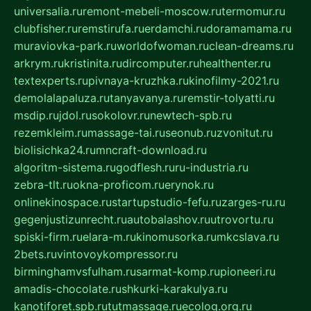
universalia.ru
remont-mebeli-moscow.ru
termomur.ru
clubfisher.ru
remstirufa.ru
erdamchi.ru
doramamama.ru
muraviovka-park.ru
worldofwoman.ru
clean-dreams.ru
arkrym.ru
kristinita.ru
dircomputer.ru
healthenter.ru
textexperts.ru
pivnaya-kruzhka.ru
kinofilmy-2021.ru
demolalapaluza.ru
tanyavanya.ru
remstir-tolyatti.ru
msdip.ru
jdol.ru
sokolovr.ru
newtech-spb.ru
rezemkleim.ru
massage-tai.ru
seonub.ru
zvonitut.ru
biolisichka24.ru
mncraft-download.ru
algoritm-sistema.ru
godflesh.ru
ru-industria.ru
zebra-tlt.ru
okna-proficom.ru
erynok.ru
onlinekinospace.ru
startupstudio-fefu.ru
zarges-ru.ru
gegenjustizunrecht.ru
autobalashov.ru
utrovortu.ru
spiski-firm.ru
elara-m.ru
kinomusorka.ru
mkcslava.ru
2bets.ru
vintovoykompressor.ru
birminghamvsfulham.ru
sarmat-komp.ru
pioneeri.ru
amadis-chocolate.ru
shkurki-karakulya.ru
kanotiforet.spb.ru
tutmassage.ru
ecolog.org.ru