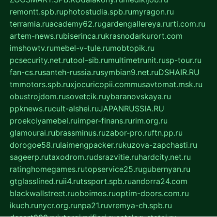
remontt.spb.ru
photostudia.spb.ru
myragon.ru
terramia.ru
academy62.ru
gardengallereya.ru
rti.com.ru
artem-news.ru
biserinca.ru
krasnodarkurort.com
imshowtv.ru
mebel-v-tule.ru
mobtopik.ru
pcsecurity.net.ru
tool-sib.ru
multimetrunit.ru
sp-tour.ru
fan-cs.ru
santeh-russia.ru
symbian9.net.ru
DSHAIR.RU
tmmotors.spb.ru
xjocuricopii.com
musavtomat.msk.ru
obustrojdom.ru
sovetcik.ru
ybaranovskaya.ru
ppknews.ru
cult-alshei.ru
JAPANRUSSIA.RU
proekciyamebel.ru
imper-finans.ru
rim.org.ru
glamourai.ru
brassminus.ru
zabor-pro.ru
ftn.pp.ru
dorogoe58.ru
laimengpacker.ru
kuzova-zapchasti.ru
sageerp.ru
taxodrom.ru
dsrazvitie.ru
hardcity.net.ru
ratinghomegames.ru
topservice25.ru
gubernyan.ru
gtglasslined.ru
ii4.ru
tssport.spb.ru
andorra24.com
blackwallstreet.ru
oboimos.ru
optim-doors.com.ru
ikuch.ru
nycr.org.ru
npa21.ru
vremya-ch.spb.ru