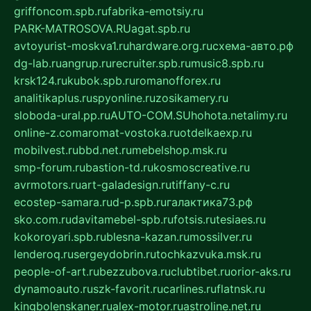
griffoncom.spb.ru
fabrika-emotsiy.ru
PARK-MATROSOVA.RU
agat.spb.ru
avtoyurist-moskva1.ru
hardware.org.ru
схема-авто.рф
dg-lab.ru
angrup.ru
recruiter.spb.ru
music8.spb.ru
krsk124.ru
kubok.spb.ru
romanofforex.ru
analitikaplus.ru
spyonline.ru
zosikamery.ru
sloboda-ural.pp.ru
AUTO-COM.SU
hohota.net
alimy.ru
online-z.com
aromat-vostoka.ru
otdelkaexp.ru
mobilvest.ru
bbd.net.ru
mebelshop.msk.ru
smp-forum.ru
bastion-td.ru
kosmoscreative.ru
avrmotors.ru
art-galadesign.ru
tiffany-c.ru
ecostep-samara.ru
d-p.spb.ru
галактика73.рф
sko.com.ru
davitamebel-spb.ru
fotsis.ru
tesiaes.ru
kokoroyari.spb.ru
blesna-kazan.ru
mossilver.ru
lenderoq.ru
sergeydobrin.ru
tochkazvuka.msk.ru
people-of-art.ru
bezzubova.ru
clubtibet.ru
orior-aks.ru
dynamoauto.ru
szk-favorit.ru
carlines.ru
flatnsk.ru
kingbolenskaner.ru
alex-motor.ru
astroline.net.ru