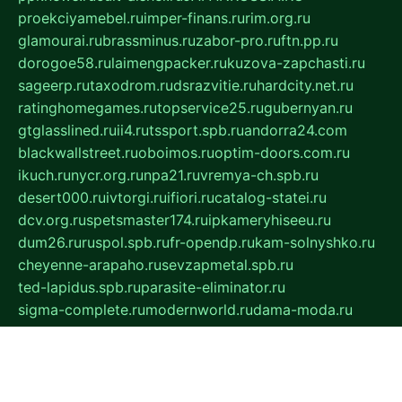
proekciyamebel.ru
imper-finans.ru
rim.org.ru
glamourai.ru
brassminus.ru
zabor-pro.ru
ftn.pp.ru
dorogoe58.ru
laimengpacker.ru
kuzova-zapchasti.ru
sageerp.ru
taxodrom.ru
dsrazvitie.ru
hardcity.net.ru
ratinghomegames.ru
topservice25.ru
gubernyan.ru
gtglasslined.ru
ii4.ru
tssport.spb.ru
andorra24.com
blackwallstreet.ru
oboimos.ru
optim-doors.com.ru
ikuch.ru
nycr.org.ru
npa21.ru
vremya-ch.spb.ru
desert000.ru
ivtorgi.ru
ifiori.ru
catalog-statei.ru
dcv.org.ru
spetsmaster174.ru
ipkameryhiseeu.ru
dum26.ru
ruspol.spb.ru
fr-opendp.ru
kam-solnyshko.ru
cheyenne-arapaho.ru
sevzapmetal.spb.ru
ted-lapidus.spb.ru
parasite-eliminator.ru
sigma-complete.ru
modernworld.ru
dama-moda.ru
eholot-group.ru
sk-nvkz.ru
DRONGOLD.RU
democratia2.ru
i-farmer.ru
mass-sport.org
jablonex.spb.ru
bookmess.ru
linkword.ru
refineua.com.ru
cs-spec.net.ru
altay-mebel.ru