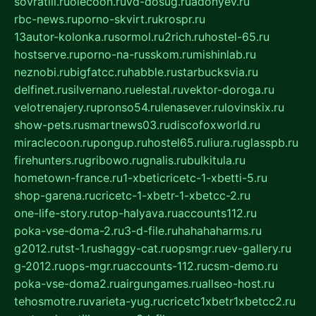
sovratili.ru
olecoon.ru
vd-dosug.ru
adonyev.ru
rbc-news.ru
porno-skvirt.ru
krospr.ru
13autor-kolonka.ru
sormol.ru
2rich.ru
hostel-65.ru
hostserve.ru
porno-na-russkom.ru
mishinlab.ru
neznobi.ru
bigfatcc.ru
habble.ru
starbucksvia.ru
delfinet.ru
silvernano.ru
elestal.ru
vektor-doroga.ru
velotrenajery.ru
pronso54.ru
lenasever.ru
lovinskix.ru
show-pets.ru
smartnews03.ru
discofoxworld.ru
miraclecoon.ru
pongup.ru
hostel65.ru
liura.ru
glasspb.ru
firehunters.ru
gribowo.ru
gnalis.ru
bulkitula.ru
hometown-france.ru
1-xbeticricetc-1-xbetti-5.ru
shop-garena.ru
cricetc-1-xbetr-1-xbetcc-2.ru
one-life-story.ru
top-halyava.ru
accounts112.ru
poka-vse-doma-2.ru
3-d-file.ru
hahahaharms.ru
g2012.ru
tst-1.ru
shaggy-cat.ru
opsmgr.ru
ev-gallery.ru
g-2012.ru
ops-mgr.ru
accounts-112.ru
csm-demo.ru
poka-vse-doma2.ru
airgungames.ru
allseo-host.ru
tehosmotre.ru
varieta-yug.ru
cricetc1xbetr1xbetcc2.ru