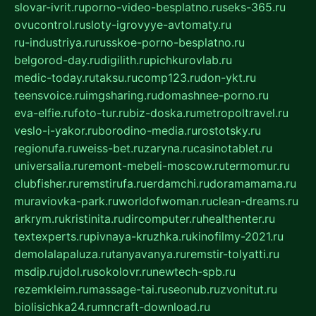
slovar-ivrit.ru
porno-video-besplatno.ru
seks-365.ru
ovucontrol.ru
sloty-igrovyye-avtomaty.ru
ru-industriya.ru
russkoe-porno-besplatno.ru
belgorod-day.ru
digilith.ru
pichkurovlab.ru
medic-today.ru
taksu.ru
comp123.ru
don-ykt.ru
teensvoice.ru
imgsharing.ru
domashnee-porno.ru
eva-elfie.ru
foto-tur.ru
biz-doska.ru
metropoltravel.ru
veslo-i-yakor.ru
borodino-media.ru
rostotsky.ru
regionufa.ru
weiss-bet.ru
zaryna.ru
casinotablet.ru
universalia.ru
remont-mebeli-moscow.ru
termomur.ru
clubfisher.ru
remstirufa.ru
erdamchi.ru
doramamama.ru
muraviovka-park.ru
worldofwoman.ru
clean-dreams.ru
arkrym.ru
kristinita.ru
dircomputer.ru
healthenter.ru
textexperts.ru
pivnaya-kruzhka.ru
kinofilmy-2021.ru
demolalapaluza.ru
tanyavanya.ru
remstir-tolyatti.ru
msdip.ru
jdol.ru
sokolovr.ru
newtech-spb.ru
rezemkleim.ru
massage-tai.ru
seonub.ru
zvonitut.ru
biolisichka24.ru
mncraft-download.ru