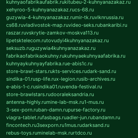
kuhnyaofabrikaufabrik.ru
kitubeu-2-kuhnyanazakaz.ru
xehyroo-5-kuhnyanazakaz.ru
cs-68.ru
guzywia-4-kuhnyanazakaz.ru
mir-tk.ru
vlknrussia.ru
cs68.ru
vladivostok-map.ru
video-seks.ru
bankaribi.ru
raszar.ru
vskrytie-zamkov-moskva113.ru
lipetsktelecom.ru
tovudyi4kuhnyanazakaz.ru
seksuzb.ru
guzywia4kuhnyanazakaz.ru
fabrikaofabrikaokuhny.ru
kuhnyaekuhnyaafabrika.ru
kuhnyaykuhnyayfabrika.ru
e-abis1c.ru
store-brawl-stars.ru
kts-services.ru
dark-sand.ru
sindika-01.ru
sp-life.ru
x-legion.ru
sib-archives.ru
e-abis-1-c.ru
sindika01.ru
venda-festival.ru
store-brawlstars.ru
dooraleksandria.ru
antenna-highly.ru
mine-lab-msk.ru
1-mus.ru
3-sex-porn.ru
ban-damn.ru
purse-factory.ru
viagra-tablet.ru
fasbags.ru
adler-jun.ru
bandamn.ru
fincontech.ru
3sexporn.ru
1mus.ru
darksand.ru
rebus-toys.ru
minelab-msk.ru
rtdco.ru