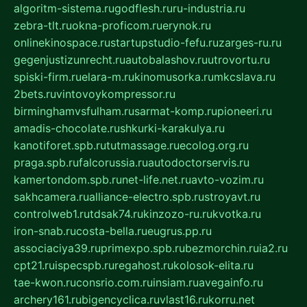
algoritm-sistema.ru
godflesh.ru
ru-industria.ru
zebra-tlt.ru
okna-proficom.ru
erynok.ru
onlinekinospace.ru
startupstudio-fefu.ru
zarges-ru.ru
gegenjustizunrecht.ru
autobalashov.ru
utrovortu.ru
spiski-firm.ru
elara-m.ru
kinomusorka.ru
mkcslava.ru
2bets.ru
vintovoykompressor.ru
birminghamvsfulham.ru
sarmat-komp.ru
pioneeri.ru
amadis-chocolate.ru
shkurki-karakulya.ru
kanotiforet.spb.ru
tutmassage.ru
ecolog.org.ru
praga.spb.ru
falcorussia.ru
autodoctorservis.ru
kamertondom.spb.ru
net-life.net.ru
avto-vozim.ru
sakhcamera.ru
alliance-electro.spb.ru
stroyavt.ru
controlweb1.ru
tdsak74.ru
kinzozo-ru.ru
kvotka.ru
iron-snab.ru
costa-bella.ru
eugrus.pp.ru
associaciya39.ru
primexpo.spb.ru
bezmorchin.ru
ia2.ru
cpt21.ru
ispecspb.ru
regahost.ru
kolosok-elita.ru
tae-kwon.ru
consrio.com.ru
insiam.ru
avegainfo.ru
archery161.ru
bigencyclica.ru
vlast16.ru
korru.net