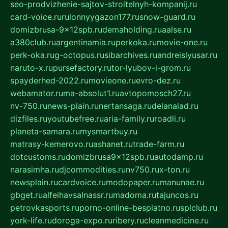
seo-prodvizhenie-sajtov-stroitelnyh-kompanij.ru
card-voice.ru
rulonnyygazon177.ru
snow-guard.ru
domizbrusa-9x12spb.ru
demaholding.ru
aalse.ru
a380club.ru
argentinamia.ru
perkoka.ru
movie-one.ru
perk-oka.ru
g-octopus.ru
sibarchives.ru
andreislyusar.ru
naruto-x.ru
pursefactory.ru
tor-lyubov-i-grom.ru
spayderhed-2022.ru
movieone.ru
evro-dez.ru
webamator.ru
ma-absolut1.ru
avtopomosch27.ru
nv-750.ru
news-plain.ru
nertansaga.ru
delanalad.ru
dizfiles.ru
youtubefree.ru
aria-family.ru
roadli.ru
planeta-samara.ru
mysmartbuy.ru
matrasy-kemerovo.ru
ashanet.ru
trade-farm.ru
dotcustoms.ru
domizbrusa9x12spb.ru
autodamp.ru
narasimha.ru
djcommodities.ru
nv750.ru
x-ton.ru
newsplain.ru
cardvoice.ru
modopaper.ru
manunae.ru
gbget.ru
alfeihavsalnassr.ru
madoma.ru
tajuncos.ru
petrovkasports.ru
porno-online-besplatno.ru
splclub.ru
york-life.ru
doroga-expo.ru
ribery.ru
cleanmedicine.ru