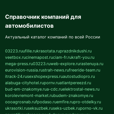
Справочник компаний для
автомобилистов
Актуальный каталог компаний по всей России
03223.ru
ufille.ru
krasotata.ru
prazdnikdushi.ru
veetbox.ru
cinemapost.ru
ciam-fr.ru
kraft-you.ru
mega-press.ru
03223.ru
web-explore.ru
rastenuya.ru
eurovision-russia.ru
strah-news.ru
freeride-team.ru
itrack-24.ru
sexshopexpress.ru
autostudiopro.ru
alabuga-cityhotel.ru
pornv.ru
atlantpereezd.ru
bud-em-znakomye.ru
a-cdc.ru
elektrostal-news.ru
korolevremont-market.ru
budem-znakomye.ru
oooagrosnab.ru
fpodaso.ru
emfire.ru
pro-otdelky.ru
ukrasotki.ru
seksuzbek.ru
seks-uzbek.ru
porno-vk.ru