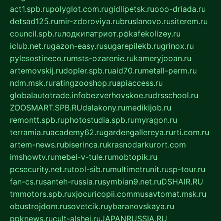
act1.spb.ru
polyglot.com.ru
gidlipetsk.ru
ooo-driada.ru
detsad125.ru
mir-zdoroviya.ru
bruslanovo.ru
siterem.ru
council.spb.ru
лодкипатриот.рф
kafekolizey.ru
iclub.net.ru
gazon-easy.ru
sugarepilekb.ru
grinox.ru
pylesostineco.ru
msts-ozarenie.ru
kameryjooan.ru
artemovskij.ru
dopler.spb.ru
aid70.ru
metall-perm.ru
ndm.msk.ru
ratingzooshop.ru
apiaccess.ru
globalautotrade.info
bezverhovskoe.ru
drsschool.ru
ZOOSMART.SPB.RU
dalakony.ru
medikijob.ru
remontt.spb.ru
photostudia.spb.ru
myragon.ru
terramia.ru
academy62.ru
gardengallereya.ru
rti.com.ru
artem-news.ru
biserinca.ru
krasnodarkurort.com
imshowtv.ru
mebel-v-tule.ru
mobtopik.ru
pcsecurity.net.ru
tool-sib.ru
multimetrunit.ru
sp-tour.ru
fan-cs.ru
santeh-russia.ru
symbian9.net.ru
DSHAIR.RU
tmmotors.spb.ru
xjocuricopii.com
musavtomat.msk.ru
obustrojdom.ru
sovetcik.ru
ybaranovskaya.ru
ppknews.ru
cult-alshei.ru
JAPANRUSSIA.RU