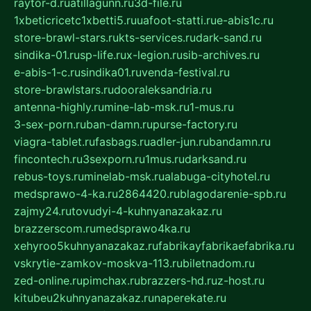
raytor-d.ru
atillagunn.ru
3d-file.ru
1xbeticricetc1xbetti5.ru
uafoot-statti.ru
e-abis1c.ru
store-brawl-stars.ru
kts-services.ru
dark-sand.ru
sindika-01.ru
sp-life.ru
x-legion.ru
sib-archives.ru
e-abis-1-c.ru
sindika01.ru
venda-festival.ru
store-brawlstars.ru
dooraleksandria.ru
antenna-highly.ru
mine-lab-msk.ru
1-mus.ru
3-sex-porn.ru
ban-damn.ru
purse-factory.ru
viagra-tablet.ru
fasbags.ru
adler-jun.ru
bandamn.ru
fincontech.ru
3sexporn.ru
1mus.ru
darksand.ru
rebus-toys.ru
minelab-msk.ru
alabuga-cityhotel.ru
medsprawo-4-ka.ru
2864420.ru
blagodarenie-spb.ru
zajmy24.ru
tovudyi-4-kuhnyanazakaz.ru
brazzerscom.ru
medsprawo4ka.ru
xehyroo5kuhnyanazakaz.ru
fabrikayfabrikaefabrika.ru
vskrytie-zamkov-moskva-113.ru
biletnadom.ru
zed-online.ru
pimchax.ru
brazzers-hd.ru
z-host.ru
kitubeu2kuhnyanazakaz.ru
naperekate.ru