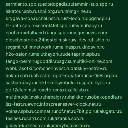
sarmiento.spb.su
extelopedia.ru
lammin-suo.spb.ru
iskatour.spb.ru
snpi.org.ru
running-line.ru
krygeva-spa.ru
chel.net.ru
rust-loco.ru
dugshop.ru
hl-beta.spb.ru
school494.spb.ru
mymubaby.ru
epoha-metalband.ru
ngr.spb.ru
rusgosnews.com
dieselvostok.ru
24hostel.msk.ru
w-dev.ru
f-ship.ru
regsmi.ru
filmnetwork.ru
malinasp.ru
kinosvin.ru
h2o-salon.ru
malutkayork.ru
deltaprim.spb.ru
tango-perm.ru
gooddir.ru
sgv.su
multiki-online.com
webkrasotki.com
cherinvest.ru
detskiy-ostrov.ru
ankou.spb.ru
alvesta1.ru
pdf-creator.ru
nix-files.org.ru
sakhatoday.ru
elektrikersymboler.ru
sputnikyes.ru
golf2club.msk.ru
aeforums.ru
zallclub.ru
multimodal.msk.ru
habaigry.ru
haikko.ru
sobakopedia.ru
isz-fest.ru
ewnc.info
screensaver-clock.net.ru
volnav.spb.ru
comnat.ru
npf.net.ru
7bit.pp.ru
kalugatur.ru
tesiaes.ru
card.com.ru
kazanka.spb.ru
gildiya-kuznecov.ru
kameryboavision.ru