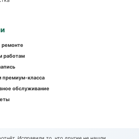
стка
ми
и ремонте
м работам
запись
м премиум-класса
вное обслуживание
меты
тчёт. Исправили то, что другие не нашли.