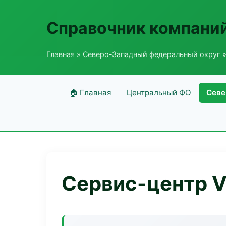
Справочник компаний
Главная
»
Северо-Западный федеральный округ
»
🏠 Главная
Центральный ФО
Севе
Сервис-центр V