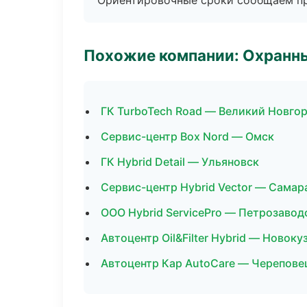
Ориентировочные сроки сообщаем пр
Похожие компании: Охранны
ГК TurboTech Road — Великий Новго
Сервис-центр Box Nord — Омск
ГК Hybrid Detail — Ульяновск
Сервис-центр Hybrid Vector — Самар
ООО Hybrid ServicePro — Петрозавод
Автоцентр Oil&Filter Hybrid — Новоку
Автоцентр Кар AutoCare — Черепове