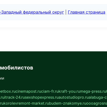
о-Западный федеральный округ
|
Главная страница
омобилистов
сии
eetbox.ru
cinemapost.ru
ciam-fr.ru
kraft-you.ru
mega-press.ru
.ru
itrack-24.ru
sexshopexpress.ru
autostudiopro.ru
alabuga-ci
ru
korolevremont-market.ru
budem-znakomye.ru
oooagrosna