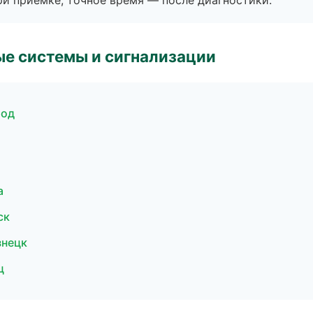
и приёмке, точное время — после диагностики.
е системы и сигнализации
род
а
ск
знецк
ц