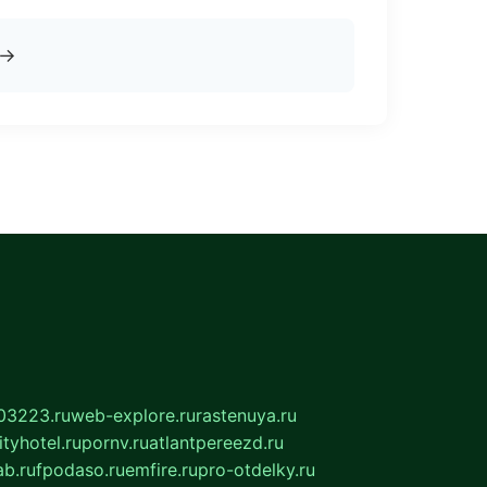
→
03223.ru
web-explore.ru
rastenuya.ru
tyhotel.ru
pornv.ru
atlantpereezd.ru
b.ru
fpodaso.ru
emfire.ru
pro-otdelky.ru