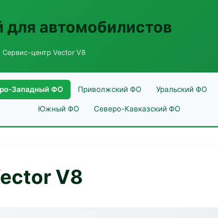
 для автомобилистов
 Сервис-центр Vector V8
ро-Западный ФО
Приволжский ФО
Уральский ФО
Южный ФО
Северо-Кавказский ФО
ector V8