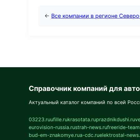
←
Все компании в регионе Север
Справочник компаний для авт
Актуальный каталог компаний по всей Рос
03223.ru
ufille.ru
krasotata.ru
prazdnikdushi.ru
v
eurovision-russia.ru
strah-news.ru
freeride-team
bud-em-znakomye.ru
a-cdc.ru
elektrostal-news.