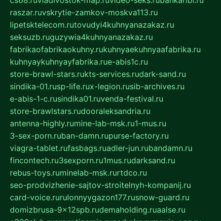
cs68.ru
vladivostok-map.ru
video-seks.ru
bankaribi.ru
raszar.ru
vskrytie-zamkov-moskva113.ru
lipetsktelecom.ru
tovudyi4kuhnyanazakaz.ru
seksuzb.ru
guzywia4kuhnyanazakaz.ru
fabrikaofabrikaokuhny.ru
kuhnyaekuhnyaafabrika.ru
kuhnyaykuhnyayfabrika.ru
e-abis1c.ru
store-brawl-stars.ru
kts-services.ru
dark-sand.ru
sindika-01.ru
sp-life.ru
x-legion.ru
sib-archives.ru
e-abis-1-c.ru
sindika01.ru
venda-festival.ru
store-brawlstars.ru
dooraleksandria.ru
antenna-highly.ru
mine-lab-msk.ru
1-mus.ru
3-sex-porn.ru
ban-damn.ru
purse-factory.ru
viagra-tablet.ru
fasbags.ru
adler-jun.ru
bandamn.ru
fincontech.ru
3sexporn.ru
1mus.ru
darksand.ru
rebus-toys.ru
minelab-msk.ru
rtdco.ru
seo-prodvizhenie-sajtov-stroitelnyh-kompanij.ru
card-voice.ru
rulonnyygazon177.ru
snow-guard.ru
domizbrusa-9x12spb.ru
demaholding.ru
aalse.ru