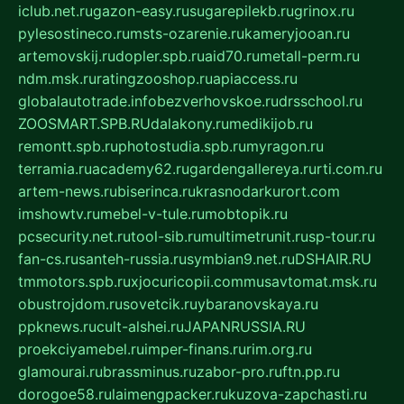
iclub.net.ru
gazon-easy.ru
sugarepilekb.ru
grinox.ru
pylesostineco.ru
msts-ozarenie.ru
kameryjooan.ru
artemovskij.ru
dopler.spb.ru
aid70.ru
metall-perm.ru
ndm.msk.ru
ratingzooshop.ru
apiaccess.ru
globalautotrade.info
bezverhovskoe.ru
drsschool.ru
ZOOSMART.SPB.RU
dalakony.ru
medikijob.ru
remontt.spb.ru
photostudia.spb.ru
myragon.ru
terramia.ru
academy62.ru
gardengallereya.ru
rti.com.ru
artem-news.ru
biserinca.ru
krasnodarkurort.com
imshowtv.ru
mebel-v-tule.ru
mobtopik.ru
pcsecurity.net.ru
tool-sib.ru
multimetrunit.ru
sp-tour.ru
fan-cs.ru
santeh-russia.ru
symbian9.net.ru
DSHAIR.RU
tmmotors.spb.ru
xjocuricopii.com
musavtomat.msk.ru
obustrojdom.ru
sovetcik.ru
ybaranovskaya.ru
ppknews.ru
cult-alshei.ru
JAPANRUSSIA.RU
proekciyamebel.ru
imper-finans.ru
rim.org.ru
glamourai.ru
brassminus.ru
zabor-pro.ru
ftn.pp.ru
dorogoe58.ru
laimengpacker.ru
kuzova-zapchasti.ru