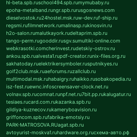
hl-beta.spb.ru
school494.spb.ru
mymubaby.ru
epoha-metalband.ru
ngr.spb.ru
rusgosnews.com
dieselvostok.ru
24hostel.msk.ru
w-dev.ru
f-ship.ru
regsmi.ru
filmnetwork.ru
malinasp.ru
kinosvin.ru
h2o-salon.ru
malutkayork.ru
deltaprim.spb.ru
tango-perm.ru
gooddir.ru
sgv.su
multiki-online.com
webkrasotki.com
cherinvest.ru
detskiy-ostrov.ru
ankou.spb.ru
alvesta1.ru
pdf-creator.ru
nix-files.org.ru
sakhatoday.ru
elektrikersymboler.ru
sputnikyes.ru
golf2club.msk.ru
aeforums.ru
zallclub.ru
multimodal.msk.ru
habaigry.ru
haikko.ru
sobakopedia.ru
isz-fest.ru
ewnc.info
screensaver-clock.net.ru
volnav.spb.ru
comnat.ru
npf.net.ru
7bit.pp.ru
kalugatur.ru
tesiaes.ru
card.com.ru
kazanka.spb.ru
gildiya-kuznecov.ru
kameryboavision.ru
griffoncom.spb.ru
fabrika-emotsiy.ru
PARK-MATROSOVA.RU
agat.spb.ru
avtoyurist-moskva1.ru
hardware.org.ru
схема-авто.рф