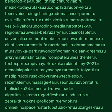
belgorod-day.ru
digilith.ru
pichkurovlab.ru
medic-today.ru
taksu.ru
comp123.ru
don-ykt.ru
teensvoice.ru
imgsharing.ru
domashnee-porno.ru
eva-elfie.ru
foto-tur.ru
biz-doska.ru
metropoltravel.ru
veslo-i-yakor.ru
borodino-media.ru
rostotsky.ru
regionufa.ru
weiss-bet.ru
zaryna.ru
casinotablet.ru
universalia.ru
remont-mebeli-moscow.ru
termomur.ru
clubfisher.ru
remstirufa.ru
erdamchi.ru
doramamama.ru
muraviovka-park.ru
worldofwoman.ru
clean-dreams.ru
arkrym.ru
kristinita.ru
dircomputer.ru
healthenter.ru
textexperts.ru
pivnaya-kruzhka.ru
kinofilmy-2021.ru
demolalapaluza.ru
tanyavanya.ru
remstir-tolyatti.ru
msdip.ru
jdol.ru
sokolovr.ru
newtech-spb.ru
rezemkleim.ru
massage-tai.ru
seonub.ru
zvonitut.ru
biolisichka24.ru
mncraft-download.ru
algoritm-sistema.ru
godflesh.ru
ru-industria.ru
zebra-tlt.ru
okna-proficom.ru
erynok.ru
onlinekinospace.ru
startupstudio-fefu.ru
zarges-ru.ru