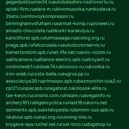
gegenjustizunrecht.ru
autobalashov.ru
utrovortu.ru
spiski-firm.ru
elara-m.ru
kinomusorka.ru
mkcslava.ru
2bets.ru
vintovoykompressor.ru
birminghamvsfulham.ru
sarmat-komp.ru
pioneeri.ru
amadis-chocolate.ru
shkurki-karakulya.ru
kanotiforet.spb.ru
tutmassage.ru
ecolog.org.ru
praga.spb.ru
falcorussia.ru
autodoctorservis.ru
kamertondom.spb.ru
net-life.net.ru
avto-vozim.ru
sakhcamera.ru
alliance-electro.spb.ru
stroyavt.ru
controlweb1.ru
tdsak74.ru
kinzozo-ru.ru
kvotka.ru
iron-snab.ru
costa-bella.ru
eugrus.pp.ru
associaciya39.ru
primexpo.spb.ru
bezmorchin.ru
ia2.ru
cpt21.ru
ispecspb.ru
regahost.ru
kolosok-elita.ru
tae-kwon.ru
consrio.com.ru
insiam.ru
avegainfo.ru
archery161.ru
bigencyclica.ru
vlast16.ru
korru.net
sarmiento.spb.su
extelopedia.ru
lammin-suo.spb.ru
iskatour.spb.ru
snpi.org.ru
running-line.ru
krygeva-spa.ru
chel.net.ru
rust-loco.ru
dugshop.ru