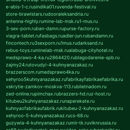
e-abis-1-c.ru
sindika01.ru
venda-festival.ru
store-brawlstars.ru
dooraleksandria.ru
antenna-highly.ru
mine-lab-msk.ru
1-mus.ru
3-sex-porn.ru
ban-damn.ru
purse-factory.ru
viagra-tablet.ru
fasbags.ru
adler-jun.ru
bandamn.ru
fincontech.ru
3sexporn.ru
1mus.ru
darksand.ru
rebus-toys.ru
minelab-msk.ru
alabuga-cityhotel.ru
medsprawo-4-ka.ru
2864420.ru
blagodarenie-spb.ru
zajmy24.ru
tovudyi-4-kuhnyanazakaz.ru
brazzerscom.ru
medsprawo4ka.ru
xehyroo5kuhnyanazakaz.ru
fabrikayfabrikaefabrika.ru
vskrytie-zamkov-moskva-113.ru
biletnadom.ru
zed-online.ru
pimchax.ru
brazzers-hd.ru
z-host.ru
kitubeu2kuhnyanazakaz.ru
naperekate.ru
kuhnyaofabrikaufabrik.ru
kitubeu-2-kuhnyanazakaz.ru
xehyroo-5-kuhnyanazakaz.ru
cs-68.ru
guzywia-4-kuhnyanazakaz.ru
mir-tk.ru
vlknrussia.ru