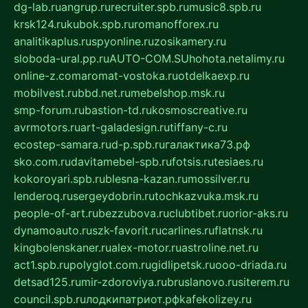
dg-lab.ru
angrup.ru
recruiter.spb.ru
music8.spb.ru
krsk124.ru
kubok.spb.ru
romanofforex.ru
analitikaplus.ru
spyonline.ru
zosikamery.ru
sloboda-ural.pp.ru
AUTO-COM.SU
hohota.net
alimy.ru
online-z.com
aromat-vostoka.ru
otdelkaexp.ru
mobilvest.ru
bbd.net.ru
mebelshop.msk.ru
smp-forum.ru
bastion-td.ru
kosmoscreative.ru
avrmotors.ru
art-galadesign.ru
tiffany-c.ru
ecostep-samara.ru
d-p.spb.ru
галактика73.рф
sko.com.ru
davitamebel-spb.ru
fotsis.ru
tesiaes.ru
kokoroyari.spb.ru
blesna-kazan.ru
mossilver.ru
lenderoq.ru
sergeydobrin.ru
tochkazvuka.msk.ru
people-of-art.ru
bezzubova.ru
clubtibet.ru
orior-aks.ru
dynamoauto.ru
szk-favorit.ru
carlines.ru
flatnsk.ru
kingbolenskaner.ru
alex-motor.ru
astroline.net.ru
act1.spb.ru
polyglot.com.ru
gidlipetsk.ru
ooo-driada.ru
detsad125.ru
mir-zdoroviya.ru
bruslanovo.ru
siterem.ru
council.spb.ru
лодкипатриот.рф
kafekolizey.ru