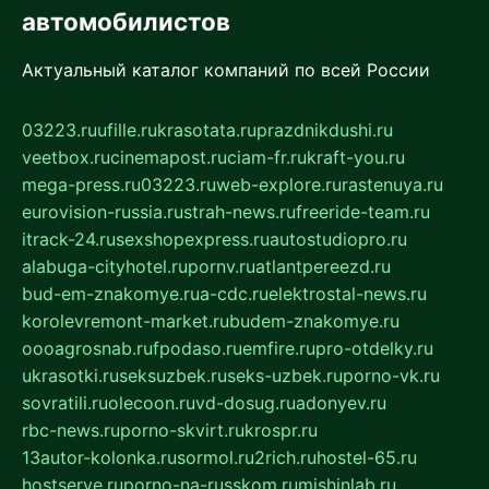
автомобилистов
Актуальный каталог компаний по всей России
03223.ru
ufille.ru
krasotata.ru
prazdnikdushi.ru
veetbox.ru
cinemapost.ru
ciam-fr.ru
kraft-you.ru
mega-press.ru
03223.ru
web-explore.ru
rastenuya.ru
eurovision-russia.ru
strah-news.ru
freeride-team.ru
itrack-24.ru
sexshopexpress.ru
autostudiopro.ru
alabuga-cityhotel.ru
pornv.ru
atlantpereezd.ru
bud-em-znakomye.ru
a-cdc.ru
elektrostal-news.ru
korolevremont-market.ru
budem-znakomye.ru
oooagrosnab.ru
fpodaso.ru
emfire.ru
pro-otdelky.ru
ukrasotki.ru
seksuzbek.ru
seks-uzbek.ru
porno-vk.ru
sovratili.ru
olecoon.ru
vd-dosug.ru
adonyev.ru
rbc-news.ru
porno-skvirt.ru
krospr.ru
13autor-kolonka.ru
sormol.ru
2rich.ru
hostel-65.ru
hostserve.ru
porno-na-russkom.ru
mishinlab.ru