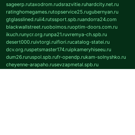
sageerp.ru
taxodrom.ru
dsrazvitie.ru
hardcity.net.ru
ratinghomegames.ru
topservice25.ru
gubernyan.ru
gtglasslined.ru
ii4.ru
tssport.spb.ru
andorra24.com
blackwallstreet.ru
oboimos.ru
optim-doors.com.ru
ikuch.ru
nycr.org.ru
npa21.ru
vremya-ch.spb.ru
desert000.ru
ivtorgi.ru
ifiori.ru
catalog-statei.ru
dcv.org.ru
spetsmaster174.ru
ipkameryhiseeu.ru
dum26.ru
ruspol.spb.ru
fr-opendp.ru
kam-solnyshko.ru
cheyenne-arapaho.ru
sevzapmetal.spb.ru
ted-lapidus.spb.ru
parasite-eliminator.ru
sigma-complete.ru
modernworld.ru
dama-moda.ru
eholot-group.ru
sk-nvkz.ru
DRONGOLD.RU
democratia2.ru
i-farmer.ru
mass-sport.org
jablonex.spb.ru
bookmess.ru
linkword.ru
refineua.com.ru
cs-spec.net.ru
altay-mebel.ru
DNK-THEATRE.RU
mechaniks.spb.ru
ipcamtechage.ru
skosta.ru
a-sun.ru
stroy-ldsp.ru
snowlands.org.ru
childrensshoes.ru
mrlizzy.ru
mebelsofiakrd.ru