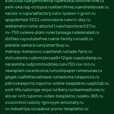
a380club.ru
argentinamia.ru
perkoka.ru
movie-one.ru
perk-oka.ru
g-octopus.ru
sibarchives.ru
andreislyusar.ru
naruto-x.ru
pursefactory.ru
tor-lyubov-i-grom.ru
spayderhed-2022.ru
movieone.ru
evro-dez.ru
webamator.ru
ma-absolut1.ru
avtopomosch27.ru
nv-750.ru
news-plain.ru
nertansaga.ru
delanalad.ru
dizfiles.ru
youtubefree.ru
aria-family.ru
roadli.ru
planeta-samara.ru
mysmartbuy.ru
matrasy-kemerovo.ru
ashanet.ru
trade-farm.ru
dotcustoms.ru
domizbrusa9x12spb.ru
autodamp.ru
narasimha.ru
djcommodities.ru
nv750.ru
x-ton.ru
newsplain.ru
cardvoice.ru
modopaper.ru
manunae.ru
gbget.ru
alfeihavsalnassr.ru
madoma.ru
tajuncos.ru
petrovkasports.ru
porno-online-besplatno.ru
splclub.ru
york-life.ru
doroga-expo.ru
ribery.ru
cleanmedicine.ru
slovar-ivrit.ru
porno-video-besplatno.ru
seks-365.ru
ovucontrol.ru
sloty-igrovyye-avtomaty.ru
ru-industriya.ru
russkoe-porno-besplatno.ru