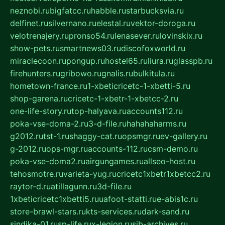
neznobi.ru
bigfatcc.ru
habble.ru
starbucksvia.ru
delfinet.ru
silvernano.ru
elestal.ru
vektor-doroga.ru
velotrenajery.ru
pronso54.ru
lenasever.ru
lovinskix.ru
show-pets.ru
smartnews03.ru
discofoxworld.ru
miraclecoon.ru
pongup.ru
hostel65.ru
liura.ru
glasspb.ru
firehunters.ru
gribowo.ru
gnalis.ru
bulkitula.ru
hometown-france.ru
1-xbeticricetc-1-xbetti-5.ru
shop-garena.ru
cricetc-1-xbetr-1-xbetcc-2.ru
one-life-story.ru
top-halyava.ru
accounts112.ru
poka-vse-doma-2.ru
3-d-file.ru
hahahaharms.ru
g2012.ru
tst-1.ru
shaggy-cat.ru
opsmgr.ru
ev-gallery.ru
g-2012.ru
ops-mgr.ru
accounts-112.ru
csm-demo.ru
poka-vse-doma2.ru
airgungames.ru
allseo-host.ru
tehosmotre.ru
varieta-yug.ru
cricetc1xbetr1xbetcc2.ru
raytor-d.ru
atillagunn.ru
3d-file.ru
1xbeticricetc1xbetti5.ru
uafoot-statti.ru
e-abis1c.ru
store-brawl-stars.ru
kts-services.ru
dark-sand.ru
sindika-01.ru
sp-life.ru
x-legion.ru
sib-archives.ru