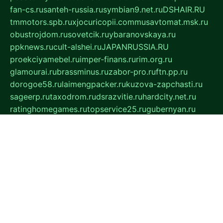
fan-cs.ru
santeh-russia.ru
symbian9.net.ru
DSHAIR.RU
tmmotors.spb.ru
xjocuricopii.com
musavtomat.msk.ru
obustrojdom.ru
sovetcik.ru
ybaranovskaya.ru
ppknews.ru
cult-alshei.ru
JAPANRUSSIA.RU
proekciyamebel.ru
imper-finans.ru
rim.org.ru
glamourai.ru
brassminus.ru
zabor-pro.ru
ftn.pp.ru
dorogoe58.ru
laimengpacker.ru
kuzova-zapchasti.ru
sageerp.ru
taxodrom.ru
dsrazvitie.ru
hardcity.net.ru
ratinghomegames.ru
topservice25.ru
gubernyan.ru
gtglasslined.ru
ii4.ru
tssport.spb.ru
andorra24.com
blackwallstreet.ru
oboimos.ru
optim-doors.com.ru
ikuch.ru
nycr.org.ru
npa21.ru
vremya-ch.spb.ru
desert000.ru
ivtorgi.ru
ifiori.ru
catalog-statei.ru
dcv.org.ru
spetsmaster174.ru
ipkameryhiseeu.ru
dum26.ru
ruspol.spb.ru
fr-opendp.ru
kam-solnyshko.ru
cheyenne-arapaho.ru
sevzapmetal.spb.ru
ted-lapidus.spb.ru
parasite-eliminator.ru
sigma-complete.ru
modernworld.ru
dama-moda.ru