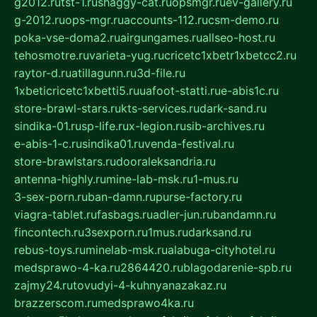
g2012.ru
tst-1.ru
shaggy-cat.ru
opsmgr.ru
ev-gallery.ru
g-2012.ru
ops-mgr.ru
accounts-112.ru
csm-demo.ru
poka-vse-doma2.ru
airgungames.ru
allseo-host.ru
tehosmotre.ru
varieta-yug.ru
cricetc1xbetr1xbetcc2.ru
raytor-d.ru
atillagunn.ru
3d-file.ru
1xbeticricetc1xbetti5.ru
uafoot-statti.ru
e-abis1c.ru
store-brawl-stars.ru
kts-services.ru
dark-sand.ru
sindika-01.ru
sp-life.ru
x-legion.ru
sib-archives.ru
e-abis-1-c.ru
sindika01.ru
venda-festival.ru
store-brawlstars.ru
dooraleksandria.ru
antenna-highly.ru
mine-lab-msk.ru
1-mus.ru
3-sex-porn.ru
ban-damn.ru
purse-factory.ru
viagra-tablet.ru
fasbags.ru
adler-jun.ru
bandamn.ru
fincontech.ru
3sexporn.ru
1mus.ru
darksand.ru
rebus-toys.ru
minelab-msk.ru
alabuga-cityhotel.ru
medsprawo-4-ka.ru
2864420.ru
blagodarenie-spb.ru
zajmy24.ru
tovudyi-4-kuhnyanazakaz.ru
brazzerscom.ru
medsprawo4ka.ru