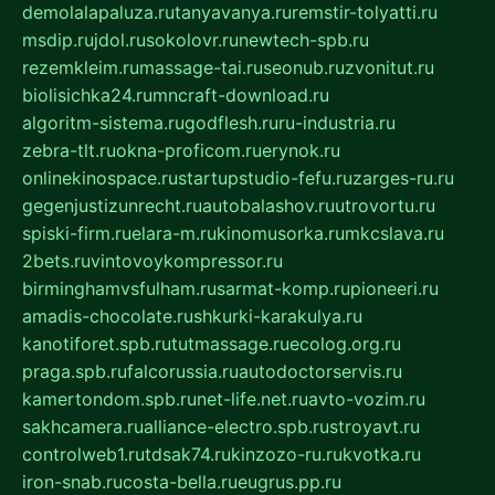
demolalapaluza.ru
tanyavanya.ru
remstir-tolyatti.ru
msdip.ru
jdol.ru
sokolovr.ru
newtech-spb.ru
rezemkleim.ru
massage-tai.ru
seonub.ru
zvonitut.ru
biolisichka24.ru
mncraft-download.ru
algoritm-sistema.ru
godflesh.ru
ru-industria.ru
zebra-tlt.ru
okna-proficom.ru
erynok.ru
onlinekinospace.ru
startupstudio-fefu.ru
zarges-ru.ru
gegenjustizunrecht.ru
autobalashov.ru
utrovortu.ru
spiski-firm.ru
elara-m.ru
kinomusorka.ru
mkcslava.ru
2bets.ru
vintovoykompressor.ru
birminghamvsfulham.ru
sarmat-komp.ru
pioneeri.ru
amadis-chocolate.ru
shkurki-karakulya.ru
kanotiforet.spb.ru
tutmassage.ru
ecolog.org.ru
praga.spb.ru
falcorussia.ru
autodoctorservis.ru
kamertondom.spb.ru
net-life.net.ru
avto-vozim.ru
sakhcamera.ru
alliance-electro.spb.ru
stroyavt.ru
controlweb1.ru
tdsak74.ru
kinzozo-ru.ru
kvotka.ru
iron-snab.ru
costa-bella.ru
eugrus.pp.ru