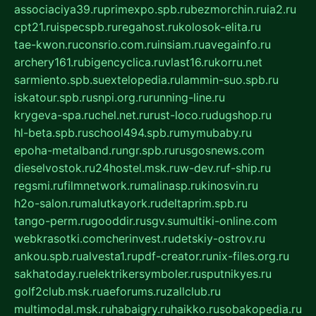
associaciya39.ru
primexpo.spb.ru
bezmorchin.ru
ia2.ru
cpt21.ru
ispecspb.ru
regahost.ru
kolosok-elita.ru
tae-kwon.ru
consrio.com.ru
insiam.ru
avegainfo.ru
archery161.ru
bigencyclica.ru
vlast16.ru
korru.net
sarmiento.spb.su
extelopedia.ru
lammin-suo.spb.ru
iskatour.spb.ru
snpi.org.ru
running-line.ru
krygeva-spa.ru
chel.net.ru
rust-loco.ru
dugshop.ru
hl-beta.spb.ru
school494.spb.ru
mymubaby.ru
epoha-metalband.ru
ngr.spb.ru
rusgosnews.com
dieselvostok.ru
24hostel.msk.ru
w-dev.ru
f-ship.ru
regsmi.ru
filmnetwork.ru
malinasp.ru
kinosvin.ru
h2o-salon.ru
malutkayork.ru
deltaprim.spb.ru
tango-perm.ru
gooddir.ru
sgv.su
multiki-online.com
webkrasotki.com
cherinvest.ru
detskiy-ostrov.ru
ankou.spb.ru
alvesta1.ru
pdf-creator.ru
nix-files.org.ru
sakhatoday.ru
elektrikersymboler.ru
sputnikyes.ru
golf2club.msk.ru
aeforums.ru
zallclub.ru
multimodal.msk.ru
habaigry.ru
haikko.ru
sobakopedia.ru