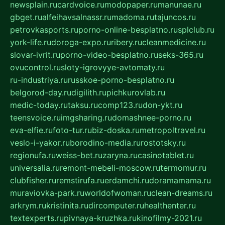
newsplain.ru
cardvoice.ru
modopaper.ru
manunae.ru
gbget.ru
alfeihavsalnassr.ru
madoma.ru
tajuncos.ru
petrovkasports.ru
porno-online-besplatno.ru
splclub.ru
york-life.ru
doroga-expo.ru
ribery.ru
cleanmedicine.ru
slovar-ivrit.ru
porno-video-besplatno.ru
seks-365.ru
ovucontrol.ru
sloty-igrovyye-avtomaty.ru
ru-industriya.ru
russkoe-porno-besplatno.ru
belgorod-day.ru
digilith.ru
pichkurovlab.ru
medic-today.ru
taksu.ru
comp123.ru
don-ykt.ru
teensvoice.ru
imgsharing.ru
domashnee-porno.ru
eva-elfie.ru
foto-tur.ru
biz-doska.ru
metropoltravel.ru
veslo-i-yakor.ru
borodino-media.ru
rostotsky.ru
regionufa.ru
weiss-bet.ru
zaryna.ru
casinotablet.ru
universalia.ru
remont-mebeli-moscow.ru
termomur.ru
clubfisher.ru
remstirufa.ru
erdamchi.ru
doramamama.ru
muraviovka-park.ru
worldofwoman.ru
clean-dreams.ru
arkrym.ru
kristinita.ru
dircomputer.ru
healthenter.ru
textexperts.ru
pivnaya-kruzhka.ru
kinofilmy-2021.ru