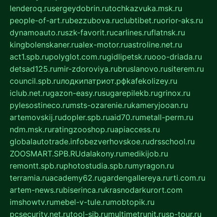
lenderoq.ru
sergeydobrin.ru
tochkazvuka.msk.ru
people-of-art.ru
bezzubova.ru
clubtibet.ru
orior-aks.ru
dynamoauto.ru
szk-favorit.ru
carlines.ru
flatnsk.ru
kingbolenskaner.ru
alex-motor.ru
astroline.net.ru
act1.spb.ru
polyglot.com.ru
gidlipetsk.ru
ooo-driada.ru
detsad125.ru
mir-zdoroviya.ru
bruslanovo.ru
siterem.ru
council.spb.ru
лодкипатриот.рф
kafekolizey.ru
iclub.net.ru
gazon-easy.ru
sugarepilekb.ru
grinox.ru
pylesostineco.ru
msts-ozarenie.ru
kameryjooan.ru
artemovskij.ru
dopler.spb.ru
aid70.ru
metall-perm.ru
ndm.msk.ru
ratingzooshop.ru
apiaccess.ru
globalautotrade.info
bezverhovskoe.ru
drsschool.ru
ZOOSMART.SPB.RU
dalakony.ru
medikijob.ru
remontt.spb.ru
photostudia.spb.ru
myragon.ru
terramia.ru
academy62.ru
gardengallereya.ru
rti.com.ru
artem-news.ru
biserinca.ru
krasnodarkurort.com
imshowtv.ru
mebel-v-tule.ru
mobtopik.ru
pcsecurity.net.ru
tool-sib.ru
multimetrunit.ru
sp-tour.ru