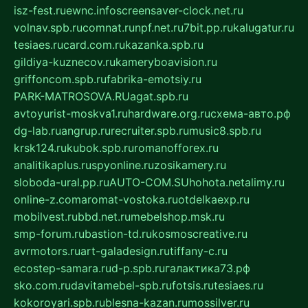
isz-fest.ru
ewnc.info
screensaver-clock.net.ru
volnav.spb.ru
comnat.ru
npf.net.ru
7bit.pp.ru
kalugatur.ru
tesiaes.ru
card.com.ru
kazanka.spb.ru
gildiya-kuznecov.ru
kameryboavision.ru
griffoncom.spb.ru
fabrika-emotsiy.ru
PARK-MATROSOVA.RU
agat.spb.ru
avtoyurist-moskva1.ru
hardware.org.ru
схема-авто.рф
dg-lab.ru
angrup.ru
recruiter.spb.ru
music8.spb.ru
krsk124.ru
kubok.spb.ru
romanofforex.ru
analitikaplus.ru
spyonline.ru
zosikamery.ru
sloboda-ural.pp.ru
AUTO-COM.SU
hohota.net
alimy.ru
online-z.com
aromat-vostoka.ru
otdelkaexp.ru
mobilvest.ru
bbd.net.ru
mebelshop.msk.ru
smp-forum.ru
bastion-td.ru
kosmoscreative.ru
avrmotors.ru
art-galadesign.ru
tiffany-c.ru
ecostep-samara.ru
d-p.spb.ru
галактика73.рф
sko.com.ru
davitamebel-spb.ru
fotsis.ru
tesiaes.ru
kokoroyari.spb.ru
blesna-kazan.ru
mossilver.ru