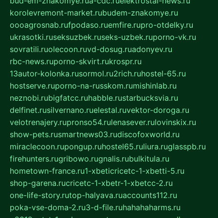
bud-em-znakomye.ru
a-cdc.ru
elektrostal-news.ru
korolevremont-market.ru
budem-znakomye.ru
oooagrosnab.ru
fpodaso.ru
emfire.ru
pro-otdelky.ru
ukrasotki.ru
seksuzbek.ru
seks-uzbek.ru
porno-vk.ru
sovratili.ru
olecoon.ru
vd-dosug.ru
adonyev.ru
rbc-news.ru
porno-skvirt.ru
krospr.ru
13autor-kolonka.ru
sormol.ru
2rich.ru
hostel-65.ru
hostserve.ru
porno-na-russkom.ru
mishinlab.ru
neznobi.ru
bigfatcc.ru
habble.ru
starbucksvia.ru
delfinet.ru
silvernano.ru
elestal.ru
vektor-doroga.ru
velotrenajery.ru
pronso54.ru
lenasever.ru
lovinskix.ru
show-pets.ru
smartnews03.ru
discofoxworld.ru
miraclecoon.ru
pongup.ru
hostel65.ru
liura.ru
glasspb.ru
firehunters.ru
gribowo.ru
gnalis.ru
bulkitula.ru
hometown-france.ru
1-xbeticricetc-1-xbetti-5.ru
shop-garena.ru
cricetc-1-xbetr-1-xbetcc-2.ru
one-life-story.ru
top-halyava.ru
accounts112.ru
poka-vse-doma-2.ru
3-d-file.ru
hahahaharms.ru