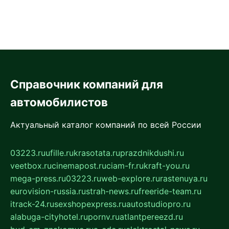
Справочник компаний для
автомобилистов
Актуальный каталог компаний по всей России
03223.ru
ufille.ru
krasotata.ru
prazdnikdushi.ru
veetbox.ru
cinemapost.ru
ciam-fr.ru
kraft-you.ru
mega-press.ru
03223.ru
web-explore.ru
rastenuya.ru
eurovision-russia.ru
strah-news.ru
freeride-team.ru
itrack-24.ru
sexshopexpress.ru
autostudiopro.ru
alabuga-cityhotel.ru
pornv.ru
atlantpereezd.ru