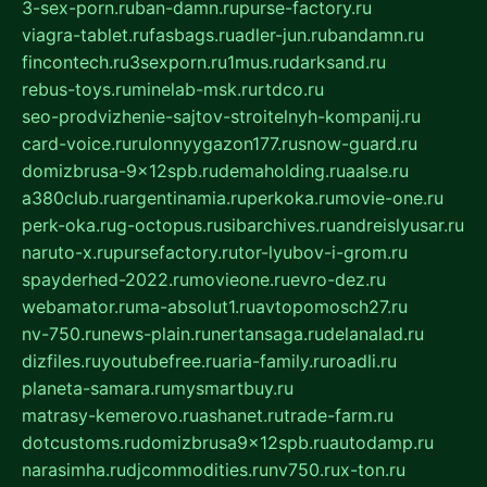
3-sex-porn.ru
ban-damn.ru
purse-factory.ru
viagra-tablet.ru
fasbags.ru
adler-jun.ru
bandamn.ru
fincontech.ru
3sexporn.ru
1mus.ru
darksand.ru
rebus-toys.ru
minelab-msk.ru
rtdco.ru
seo-prodvizhenie-sajtov-stroitelnyh-kompanij.ru
card-voice.ru
rulonnyygazon177.ru
snow-guard.ru
domizbrusa-9x12spb.ru
demaholding.ru
aalse.ru
a380club.ru
argentinamia.ru
perkoka.ru
movie-one.ru
perk-oka.ru
g-octopus.ru
sibarchives.ru
andreislyusar.ru
naruto-x.ru
pursefactory.ru
tor-lyubov-i-grom.ru
spayderhed-2022.ru
movieone.ru
evro-dez.ru
webamator.ru
ma-absolut1.ru
avtopomosch27.ru
nv-750.ru
news-plain.ru
nertansaga.ru
delanalad.ru
dizfiles.ru
youtubefree.ru
aria-family.ru
roadli.ru
planeta-samara.ru
mysmartbuy.ru
matrasy-kemerovo.ru
ashanet.ru
trade-farm.ru
dotcustoms.ru
domizbrusa9x12spb.ru
autodamp.ru
narasimha.ru
djcommodities.ru
nv750.ru
x-ton.ru