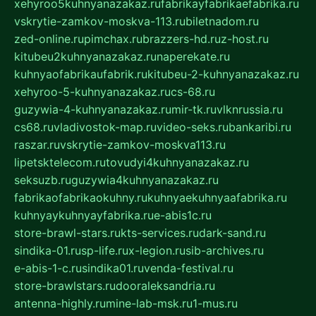
xehyroo5kuhnyanazakaz.ru
fabrikayfabrikaefabrika.ru
vskrytie-zamkov-moskva-113.ru
biletnadom.ru
zed-online.ru
pimchax.ru
brazzers-hd.ru
z-host.ru
kitubeu2kuhnyanazakaz.ru
naperekate.ru
kuhnyaofabrikaufabrik.ru
kitubeu-2-kuhnyanazakaz.ru
xehyroo-5-kuhnyanazakaz.ru
cs-68.ru
guzywia-4-kuhnyanazakaz.ru
mir-tk.ru
vlknrussia.ru
cs68.ru
vladivostok-map.ru
video-seks.ru
bankaribi.ru
raszar.ru
vskrytie-zamkov-moskva113.ru
lipetsktelecom.ru
tovudyi4kuhnyanazakaz.ru
seksuzb.ru
guzywia4kuhnyanazakaz.ru
fabrikaofabrikaokuhny.ru
kuhnyaekuhnyaafabrika.ru
kuhnyaykuhnyayfabrika.ru
e-abis1c.ru
store-brawl-stars.ru
kts-services.ru
dark-sand.ru
sindika-01.ru
sp-life.ru
x-legion.ru
sib-archives.ru
e-abis-1-c.ru
sindika01.ru
venda-festival.ru
store-brawlstars.ru
dooraleksandria.ru
antenna-highly.ru
mine-lab-msk.ru
1-mus.ru