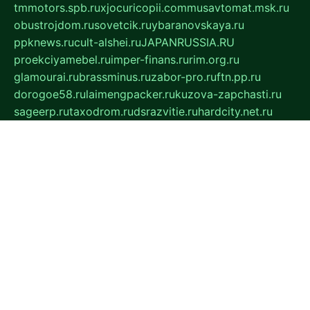
tmmotors.spb.ru
xjocuricopii.com
musavtomat.msk.ru
obustrojdom.ru
sovetcik.ru
ybaranovskaya.ru
ppknews.ru
cult-alshei.ru
JAPANRUSSIA.RU
proekciyamebel.ru
imper-finans.ru
rim.org.ru
glamourai.ru
brassminus.ru
zabor-pro.ru
ftn.pp.ru
dorogoe58.ru
laimengpacker.ru
kuzova-zapchasti.ru
sageerp.ru
taxodrom.ru
dsrazvitie.ru
hardcity.net.ru
ratinghomegames.ru
topservice25.ru
gubernyan.ru
gtglasslined.ru
ii4.ru
tssport.spb.ru
andorra24.com
blackwallstreet.ru
oboimos.ru
optim-doors.com.ru
ikuch.ru
nycr.org.ru
npa21.ru
vremya-ch.spb.ru
desert000.ru
ivtorgi.ru
ifiori.ru
catalog-statei.ru
dcv.org.ru
spetsmaster174.ru
ipkameryhiseeu.ru
dum26.ru
ruspol.spb.ru
fr-opendp.ru
kam-solnyshko.ru
cheyenne-arapaho.ru
sevzapmetal.spb.ru
ted-lapidus.spb.ru
parasite-eliminator.ru
sigma-complete.ru
modernworld.ru
dama-moda.ru
eholot-group.ru
sk-nvkz.ru
DRONGOLD.RU