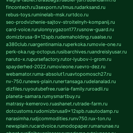
fincontech.ru
3sexporn.ru
1mus.ru
darksand.ru
rebus-toys.ru
minelab-msk.ru
rtdco.ru
seo-prodvizhenie-sajtov-stroitelnyh-kompanij.ru
card-voice.ru
rulonnyygazon177.ru
snow-guard.ru
domizbrusa-9x12spb.ru
demaholding.ru
aalse.ru
a380club.ru
argentinamia.ru
perkoka.ru
movie-one.ru
perk-oka.ru
g-octopus.ru
sibarchives.ru
andreislyusar.ru
naruto-x.ru
pursefactory.ru
tor-lyubov-i-grom.ru
spayderhed-2022.ru
movieone.ru
evro-dez.ru
webamator.ru
ma-absolut1.ru
avtopomosch27.ru
nv-750.ru
news-plain.ru
nertansaga.ru
delanalad.ru
dizfiles.ru
youtubefree.ru
aria-family.ru
roadli.ru
planeta-samara.ru
mysmartbuy.ru
matrasy-kemerovo.ru
ashanet.ru
trade-farm.ru
dotcustoms.ru
domizbrusa9x12spb.ru
autodamp.ru
narasimha.ru
djcommodities.ru
nv750.ru
x-ton.ru
newsplain.ru
cardvoice.ru
modopaper.ru
manunae.ru