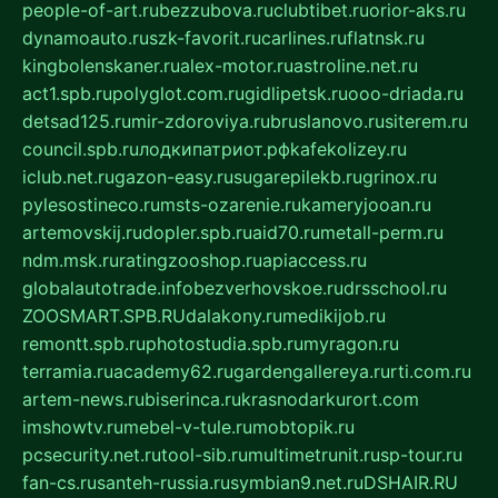
people-of-art.ru
bezzubova.ru
clubtibet.ru
orior-aks.ru
dynamoauto.ru
szk-favorit.ru
carlines.ru
flatnsk.ru
kingbolenskaner.ru
alex-motor.ru
astroline.net.ru
act1.spb.ru
polyglot.com.ru
gidlipetsk.ru
ooo-driada.ru
detsad125.ru
mir-zdoroviya.ru
bruslanovo.ru
siterem.ru
council.spb.ru
лодкипатриот.рф
kafekolizey.ru
iclub.net.ru
gazon-easy.ru
sugarepilekb.ru
grinox.ru
pylesostineco.ru
msts-ozarenie.ru
kameryjooan.ru
artemovskij.ru
dopler.spb.ru
aid70.ru
metall-perm.ru
ndm.msk.ru
ratingzooshop.ru
apiaccess.ru
globalautotrade.info
bezverhovskoe.ru
drsschool.ru
ZOOSMART.SPB.RU
dalakony.ru
medikijob.ru
remontt.spb.ru
photostudia.spb.ru
myragon.ru
terramia.ru
academy62.ru
gardengallereya.ru
rti.com.ru
artem-news.ru
biserinca.ru
krasnodarkurort.com
imshowtv.ru
mebel-v-tule.ru
mobtopik.ru
pcsecurity.net.ru
tool-sib.ru
multimetrunit.ru
sp-tour.ru
fan-cs.ru
santeh-russia.ru
symbian9.net.ru
DSHAIR.RU