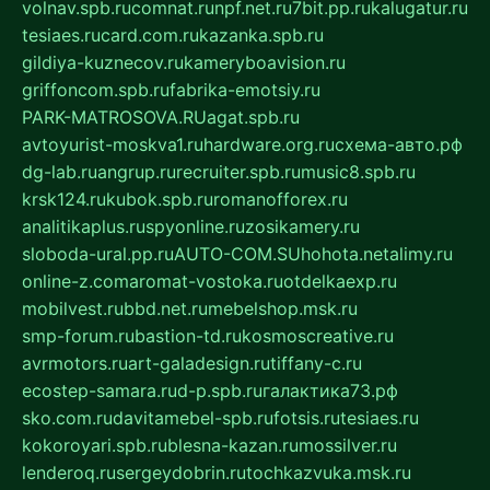
volnav.spb.ru
comnat.ru
npf.net.ru
7bit.pp.ru
kalugatur.ru
tesiaes.ru
card.com.ru
kazanka.spb.ru
gildiya-kuznecov.ru
kameryboavision.ru
griffoncom.spb.ru
fabrika-emotsiy.ru
PARK-MATROSOVA.RU
agat.spb.ru
avtoyurist-moskva1.ru
hardware.org.ru
схема-авто.рф
dg-lab.ru
angrup.ru
recruiter.spb.ru
music8.spb.ru
krsk124.ru
kubok.spb.ru
romanofforex.ru
analitikaplus.ru
spyonline.ru
zosikamery.ru
sloboda-ural.pp.ru
AUTO-COM.SU
hohota.net
alimy.ru
online-z.com
aromat-vostoka.ru
otdelkaexp.ru
mobilvest.ru
bbd.net.ru
mebelshop.msk.ru
smp-forum.ru
bastion-td.ru
kosmoscreative.ru
avrmotors.ru
art-galadesign.ru
tiffany-c.ru
ecostep-samara.ru
d-p.spb.ru
галактика73.рф
sko.com.ru
davitamebel-spb.ru
fotsis.ru
tesiaes.ru
kokoroyari.spb.ru
blesna-kazan.ru
mossilver.ru
lenderoq.ru
sergeydobrin.ru
tochkazvuka.msk.ru