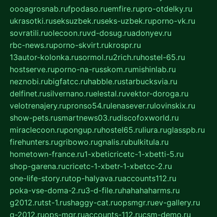
oooagrosnab.ru
fpodaso.ru
emfire.ru
pro-otdelky.ru
ukrasotki.ru
seksuzbek.ru
seks-uzbek.ru
porno-vk.ru
sovratili.ru
olecoon.ru
vd-dosug.ru
adonyev.ru
rbc-news.ru
porno-skvirt.ru
krospr.ru
13autor-kolonka.ru
sormol.ru
2rich.ru
hostel-65.ru
hostserve.ru
porno-na-russkom.ru
mishinlab.ru
neznobi.ru
bigfatcc.ru
habble.ru
starbucksvia.ru
delfinet.ru
silvernano.ru
elestal.ru
vektor-doroga.ru
velotrenajery.ru
pronso54.ru
lenasever.ru
lovinskix.ru
show-pets.ru
smartnews03.ru
discofoxworld.ru
miraclecoon.ru
pongup.ru
hostel65.ru
liura.ru
glasspb.ru
firehunters.ru
gribowo.ru
gnalis.ru
bulkitula.ru
hometown-france.ru
1-xbeticricetc-1-xbetti-5.ru
shop-garena.ru
cricetc-1-xbetr-1-xbetcc-2.ru
one-life-story.ru
top-halyava.ru
accounts112.ru
poka-vse-doma-2.ru
3-d-file.ru
hahahaharms.ru
g2012.ru
tst-1.ru
shaggy-cat.ru
opsmgr.ru
ev-gallery.ru
g-2012.ru
ops-mgr.ru
accounts-112.ru
csm-demo.ru