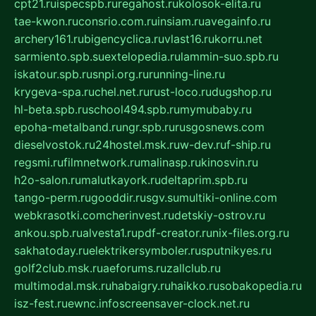
cpt21.ru
ispecspb.ru
regahost.ru
kolosok-elita.ru
tae-kwon.ru
consrio.com.ru
insiam.ru
avegainfo.ru
archery161.ru
bigencyclica.ru
vlast16.ru
korru.net
sarmiento.spb.su
extelopedia.ru
lammin-suo.spb.ru
iskatour.spb.ru
snpi.org.ru
running-line.ru
krygeva-spa.ru
chel.net.ru
rust-loco.ru
dugshop.ru
hl-beta.spb.ru
school494.spb.ru
mymubaby.ru
epoha-metalband.ru
ngr.spb.ru
rusgosnews.com
dieselvostok.ru
24hostel.msk.ru
w-dev.ru
f-ship.ru
regsmi.ru
filmnetwork.ru
malinasp.ru
kinosvin.ru
h2o-salon.ru
malutkayork.ru
deltaprim.spb.ru
tango-perm.ru
gooddir.ru
sgv.su
multiki-online.com
webkrasotki.com
cherinvest.ru
detskiy-ostrov.ru
ankou.spb.ru
alvesta1.ru
pdf-creator.ru
nix-files.org.ru
sakhatoday.ru
elektrikersymboler.ru
sputnikyes.ru
golf2club.msk.ru
aeforums.ru
zallclub.ru
multimodal.msk.ru
habaigry.ru
haikko.ru
sobakopedia.ru
isz-fest.ru
ewnc.info
screensaver-clock.net.ru