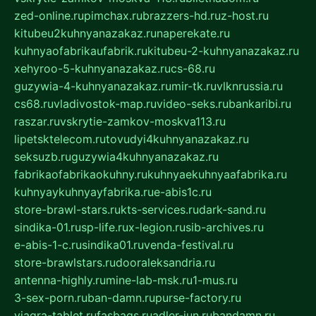
zed-online.ru
pimchax.ru
brazzers-hd.ru
z-host.ru
kitubeu2kuhnyanazakaz.ru
naperekate.ru
kuhnyaofabrikaufabrik.ru
kitubeu-2-kuhnyanazakaz.ru
xehyroo-5-kuhnyanazakaz.ru
cs-68.ru
guzywia-4-kuhnyanazakaz.ru
mir-tk.ru
vlknrussia.ru
cs68.ru
vladivostok-map.ru
video-seks.ru
bankaribi.ru
raszar.ru
vskrytie-zamkov-moskva113.ru
lipetsktelecom.ru
tovudyi4kuhnyanazakaz.ru
seksuzb.ru
guzywia4kuhnyanazakaz.ru
fabrikaofabrikaokuhny.ru
kuhnyaekuhnyaafabrika.ru
kuhnyaykuhnyayfabrika.ru
e-abis1c.ru
store-brawl-stars.ru
kts-services.ru
dark-sand.ru
sindika-01.ru
sp-life.ru
x-legion.ru
sib-archives.ru
e-abis-1-c.ru
sindika01.ru
venda-festival.ru
store-brawlstars.ru
dooraleksandria.ru
antenna-highly.ru
mine-lab-msk.ru
1-mus.ru
3-sex-porn.ru
ban-damn.ru
purse-factory.ru
viagra-tablet.ru
fasbags.ru
adler-jun.ru
bandamn.ru