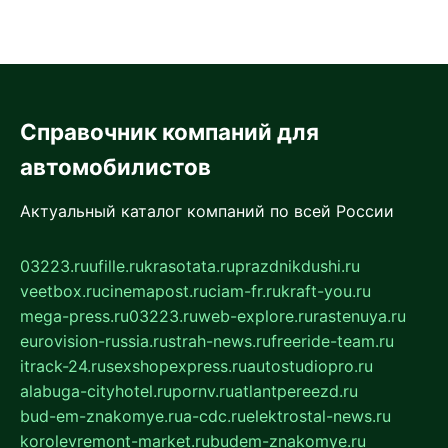
Справочник компаний для
автомобилистов
Актуальный каталог компаний по всей России
03223.ru
ufille.ru
krasotata.ru
prazdnikdushi.ru
veetbox.ru
cinemapost.ru
ciam-fr.ru
kraft-you.ru
mega-press.ru
03223.ru
web-explore.ru
rastenuya.ru
eurovision-russia.ru
strah-news.ru
freeride-team.ru
itrack-24.ru
sexshopexpress.ru
autostudiopro.ru
alabuga-cityhotel.ru
pornv.ru
atlantpereezd.ru
bud-em-znakomye.ru
a-cdc.ru
elektrostal-news.ru
korolevremont-market.ru
budem-znakomye.ru