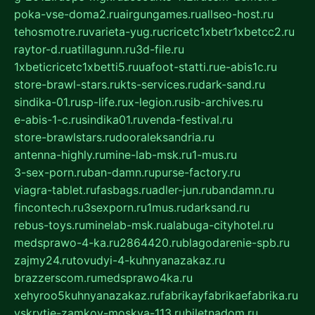
poka-vse-doma2.ru
airgungames.ru
allseo-host.ru
tehosmotre.ru
varieta-yug.ru
cricetc1xbetr1xbetcc2.ru
raytor-d.ru
atillagunn.ru
3d-file.ru
1xbeticricetc1xbetti5.ru
uafoot-statti.ru
e-abis1c.ru
store-brawl-stars.ru
kts-services.ru
dark-sand.ru
sindika-01.ru
sp-life.ru
x-legion.ru
sib-archives.ru
e-abis-1-c.ru
sindika01.ru
venda-festival.ru
store-brawlstars.ru
dooraleksandria.ru
antenna-highly.ru
mine-lab-msk.ru
1-mus.ru
3-sex-porn.ru
ban-damn.ru
purse-factory.ru
viagra-tablet.ru
fasbags.ru
adler-jun.ru
bandamn.ru
fincontech.ru
3sexporn.ru
1mus.ru
darksand.ru
rebus-toys.ru
minelab-msk.ru
alabuga-cityhotel.ru
medsprawo-4-ka.ru
2864420.ru
blagodarenie-spb.ru
zajmy24.ru
tovudyi-4-kuhnyanazakaz.ru
brazzerscom.ru
medsprawo4ka.ru
xehyroo5kuhnyanazakaz.ru
fabrikayfabrikaefabrika.ru
vskrytie-zamkov-moskva-113.ru
biletnadom.ru