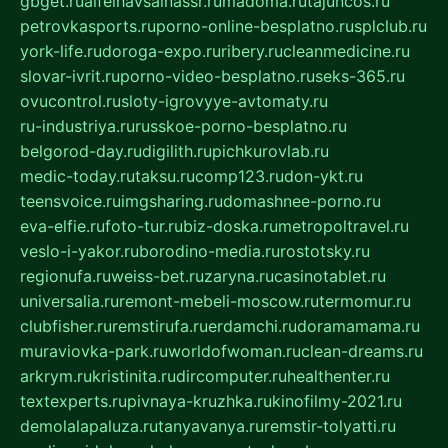
gbget.ru
alfeihavsalnassr.ru
madoma.ru
tajuncos.ru
petrovkasports.ru
porno-online-besplatno.ru
splclub.ru
york-life.ru
doroga-expo.ru
ribery.ru
cleanmedicine.ru
slovar-ivrit.ru
porno-video-besplatno.ru
seks-365.ru
ovucontrol.ru
sloty-igrovyye-avtomaty.ru
ru-industriya.ru
russkoe-porno-besplatno.ru
belgorod-day.ru
digilith.ru
pichkurovlab.ru
medic-today.ru
taksu.ru
comp123.ru
don-ykt.ru
teensvoice.ru
imgsharing.ru
domashnee-porno.ru
eva-elfie.ru
foto-tur.ru
biz-doska.ru
metropoltravel.ru
veslo-i-yakor.ru
borodino-media.ru
rostotsky.ru
regionufa.ru
weiss-bet.ru
zaryna.ru
casinotablet.ru
universalia.ru
remont-mebeli-moscow.ru
termomur.ru
clubfisher.ru
remstirufa.ru
erdamchi.ru
doramamama.ru
muraviovka-park.ru
worldofwoman.ru
clean-dreams.ru
arkrym.ru
kristinita.ru
dircomputer.ru
healthenter.ru
textexperts.ru
pivnaya-kruzhka.ru
kinofilmy-2021.ru
demolalapaluza.ru
tanyavanya.ru
remstir-tolyatti.ru