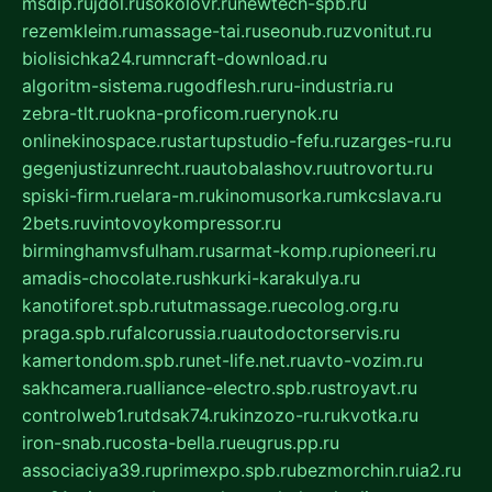
msdip.ru
jdol.ru
sokolovr.ru
newtech-spb.ru
rezemkleim.ru
massage-tai.ru
seonub.ru
zvonitut.ru
biolisichka24.ru
mncraft-download.ru
algoritm-sistema.ru
godflesh.ru
ru-industria.ru
zebra-tlt.ru
okna-proficom.ru
erynok.ru
onlinekinospace.ru
startupstudio-fefu.ru
zarges-ru.ru
gegenjustizunrecht.ru
autobalashov.ru
utrovortu.ru
spiski-firm.ru
elara-m.ru
kinomusorka.ru
mkcslava.ru
2bets.ru
vintovoykompressor.ru
birminghamvsfulham.ru
sarmat-komp.ru
pioneeri.ru
amadis-chocolate.ru
shkurki-karakulya.ru
kanotiforet.spb.ru
tutmassage.ru
ecolog.org.ru
praga.spb.ru
falcorussia.ru
autodoctorservis.ru
kamertondom.spb.ru
net-life.net.ru
avto-vozim.ru
sakhcamera.ru
alliance-electro.spb.ru
stroyavt.ru
controlweb1.ru
tdsak74.ru
kinzozo-ru.ru
kvotka.ru
iron-snab.ru
costa-bella.ru
eugrus.pp.ru
associaciya39.ru
primexpo.spb.ru
bezmorchin.ru
ia2.ru