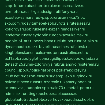
smp-forum.ru
bastion-td.ru
kosmoscreative.ru
avrmotors.ru
art-galadesign.ru
tiffany-c.ru
ecostep-samara.ru
d-p.spb.ru
галактика73.рф
sko.com.ru
davitamebel-spb.ru
fotsis.ru
tesiaes.ru
kokoroyari.spb.ru
blesna-kazan.ru
mossilver.ru
lenderoq.ru
sergeydobrin.ru
tochkazvuka.msk.ru
people-of-art.ru
bezzubova.ru
clubtibet.ru
orior-aks.ru
dynamoauto.ru
szk-favorit.ru
carlines.ru
flatnsk.ru
kingbolenskaner.ru
alex-motor.ru
astroline.net.ru
act1.spb.ru
polyglot.com.ru
gidlipetsk.ru
ooo-driada.ru
detsad125.ru
mir-zdoroviya.ru
bruslanovo.ru
siterem.ru
council.spb.ru
лодкипатриот.рф
kafekolizey.ru
iclub.net.ru
gazon-easy.ru
sugarepilekb.ru
grinox.ru
pylesostineco.ru
msts-ozarenie.ru
kameryjooan.ru
artemovskij.ru
dopler.spb.ru
aid70.ru
metall-perm.ru
ndm.msk.ru
ratingzooshop.ru
apiaccess.ru
globalautotrade.info
bezverhovskoe.ru
drsschool.ru