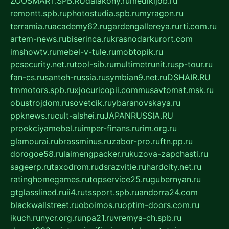
ZOOSMART.SPB.RU
dalakony.ru
medikijob.ru
remontt.spb.ru
photostudia.spb.ru
myragon.ru
terramia.ru
academy62.ru
gardengallereya.ru
rti.com.ru
artem-news.ru
biserinca.ru
krasnodarkurort.com
imshowtv.ru
mebel-v-tule.ru
mobtopik.ru
pcsecurity.net.ru
tool-sib.ru
multimetrunit.ru
sp-tour.ru
fan-cs.ru
santeh-russia.ru
symbian9.net.ru
DSHAIR.RU
tmmotors.spb.ru
xjocuricopii.com
musavtomat.msk.ru
obustrojdom.ru
sovetcik.ru
ybaranovskaya.ru
ppknews.ru
cult-alshei.ru
JAPANRUSSIA.RU
proekciyamebel.ru
imper-finans.ru
rim.org.ru
glamourai.ru
brassminus.ru
zabor-pro.ru
ftn.pp.ru
dorogoe58.ru
laimengpacker.ru
kuzova-zapchasti.ru
sageerp.ru
taxodrom.ru
dsrazvitie.ru
hardcity.net.ru
ratinghomegames.ru
topservice25.ru
gubernyan.ru
gtglasslined.ru
ii4.ru
tssport.spb.ru
andorra24.com
blackwallstreet.ru
oboimos.ru
optim-doors.com.ru
ikuch.ru
nycr.org.ru
npa21.ru
vremya-ch.spb.ru