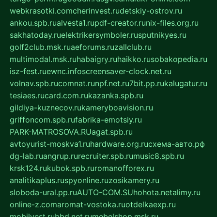
webkrasotki.com
cherinvest.ru
detskiy-ostrov.ru
ankou.spb.ru
alvesta1.ru
pdf-creator.ru
nix-files.org.ru
sakhatoday.ru
elektrikersymboler.ru
sputnikyes.ru
golf2club.msk.ru
aeforums.ru
zallclub.ru
multimodal.msk.ru
habaigry.ru
haikko.ru
sobakopedia.ru
isz-fest.ru
ewnc.info
screensaver-clock.net.ru
volnav.spb.ru
comnat.ru
npf.net.ru
7bit.pp.ru
kalugatur.ru
tesiaes.ru
card.com.ru
kazanka.spb.ru
gildiya-kuznecov.ru
kameryboavision.ru
griffoncom.spb.ru
fabrika-emotsiy.ru
PARK-MATROSOVA.RU
agat.spb.ru
avtoyurist-moskva1.ru
hardware.org.ru
схема-авто.рф
dg-lab.ru
angrup.ru
recruiter.spb.ru
music8.spb.ru
krsk124.ru
kubok.spb.ru
romanofforex.ru
analitikaplus.ru
spyonline.ru
zosikamery.ru
sloboda-ural.pp.ru
AUTO-COM.SU
hohota.net
alimy.ru
online-z.com
aromat-vostoka.ru
otdelkaexp.ru
mobilvest.ru
bbd.net.ru
mebelshop.msk.ru