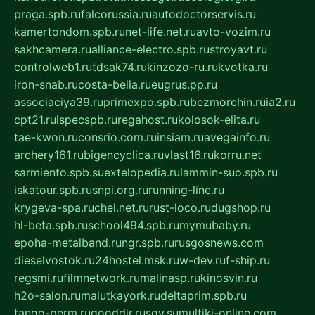
praga.spb.ru
falcorussia.ru
autodoctorservis.ru
kamertondom.spb.ru
net-life.net.ru
avto-vozim.ru
sakhcamera.ru
alliance-electro.spb.ru
stroyavt.ru
controlweb1.ru
tdsak74.ru
kinzozo-ru.ru
kvotka.ru
iron-snab.ru
costa-bella.ru
eugrus.pp.ru
associaciya39.ru
primexpo.spb.ru
bezmorchin.ru
ia2.ru
cpt21.ru
ispecspb.ru
regahost.ru
kolosok-elita.ru
tae-kwon.ru
consrio.com.ru
insiam.ru
avegainfo.ru
archery161.ru
bigencyclica.ru
vlast16.ru
korru.net
sarmiento.spb.su
extelopedia.ru
lammin-suo.spb.ru
iskatour.spb.ru
snpi.org.ru
running-line.ru
krygeva-spa.ru
chel.net.ru
rust-loco.ru
dugshop.ru
hl-beta.spb.ru
school494.spb.ru
mymubaby.ru
epoha-metalband.ru
ngr.spb.ru
rusgosnews.com
dieselvostok.ru
24hostel.msk.ru
w-dev.ru
f-ship.ru
regsmi.ru
filmnetwork.ru
malinasp.ru
kinosvin.ru
h2o-salon.ru
malutkayork.ru
deltaprim.spb.ru
tango-perm.ru
gooddir.ru
sgv.su
multiki-online.com