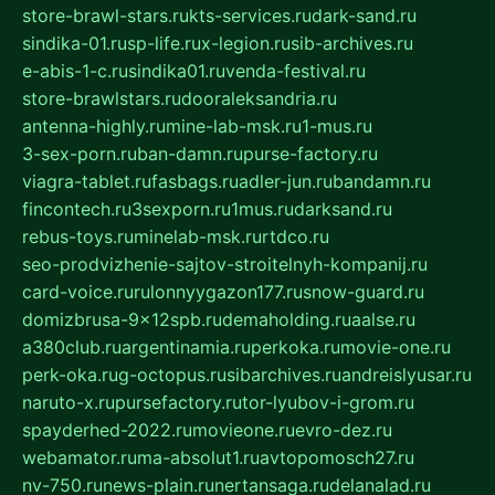
store-brawl-stars.ru
kts-services.ru
dark-sand.ru
sindika-01.ru
sp-life.ru
x-legion.ru
sib-archives.ru
e-abis-1-c.ru
sindika01.ru
venda-festival.ru
store-brawlstars.ru
dooraleksandria.ru
antenna-highly.ru
mine-lab-msk.ru
1-mus.ru
3-sex-porn.ru
ban-damn.ru
purse-factory.ru
viagra-tablet.ru
fasbags.ru
adler-jun.ru
bandamn.ru
fincontech.ru
3sexporn.ru
1mus.ru
darksand.ru
rebus-toys.ru
minelab-msk.ru
rtdco.ru
seo-prodvizhenie-sajtov-stroitelnyh-kompanij.ru
card-voice.ru
rulonnyygazon177.ru
snow-guard.ru
domizbrusa-9x12spb.ru
demaholding.ru
aalse.ru
a380club.ru
argentinamia.ru
perkoka.ru
movie-one.ru
perk-oka.ru
g-octopus.ru
sibarchives.ru
andreislyusar.ru
naruto-x.ru
pursefactory.ru
tor-lyubov-i-grom.ru
spayderhed-2022.ru
movieone.ru
evro-dez.ru
webamator.ru
ma-absolut1.ru
avtopomosch27.ru
nv-750.ru
news-plain.ru
nertansaga.ru
delanalad.ru