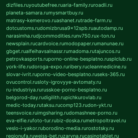
dizfiles.ru
youtubefree.ru
aria-family.ru
roadli.ru
planeta-samara.ru
mysmartbuy.ru
matrasy-kemerovo.ru
ashanet.ru
trade-farm.ru
dotcustoms.ru
domizbrusa9x12spb.ru
autodamp.ru
narasimha.ru
djcommodities.ru
nv750.ru
x-ton.ru
newsplain.ru
cardvoice.ru
modopaper.ru
manunae.ru
gbget.ru
alfeihavsalnassr.ru
madoma.ru
tajuncos.ru
petrovkasports.ru
porno-online-besplatno.ru
splclub.ru
york-life.ru
doroga-expo.ru
ribery.ru
cleanmedicine.ru
slovar-ivrit.ru
porno-video-besplatno.ru
seks-365.ru
ovucontrol.ru
sloty-igrovyye-avtomaty.ru
ru-industriya.ru
russkoe-porno-besplatno.ru
belgorod-day.ru
digilith.ru
pichkurovlab.ru
medic-today.ru
taksu.ru
comp123.ru
don-ykt.ru
teensvoice.ru
imgsharing.ru
domashnee-porno.ru
eva-elfie.ru
foto-tur.ru
biz-doska.ru
metropoltravel.ru
veslo-i-yakor.ru
borodino-media.ru
rostotsky.ru
regionufa.ru
weiss-bet.ru
zaryna.ru
casinotablet.ru