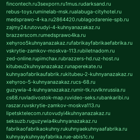
fincontech.ru
3sexporn.ru
1mus.ru
darksand.ru
rebus-toys.ru
minelab-msk.ru
alabuga-cityhotel.ru
medsprawo-4-ka.ru
2864420.ru
blagodarenie-spb.ru
zajmy24.ru
tovudyi-4-kuhnyanazakaz.ru
brazzerscom.ru
medsprawo4ka.ru
xehyroo5kuhnyanazakaz.ru
fabrikayfabrikaefabrika.ru
vskrytie-zamkov-moskva-113.ru
biletnadom.ru
zed-online.ru
pimchax.ru
brazzers-hd.ru
z-host.ru
kitubeu2kuhnyanazakaz.ru
naperekate.ru
kuhnyaofabrikaufabrik.ru
kitubeu-2-kuhnyanazakaz.ru
xehyroo-5-kuhnyanazakaz.ru
cs-68.ru
guzywia-4-kuhnyanazakaz.ru
mir-tk.ru
vlknrussia.ru
cs68.ru
vladivostok-map.ru
video-seks.ru
bankaribi.ru
raszar.ru
vskrytie-zamkov-moskva113.ru
lipetsktelecom.ru
tovudyi4kuhnyanazakaz.ru
seksuzb.ru
guzywia4kuhnyanazakaz.ru
fabrikaofabrikaokuhny.ru
kuhnyaekuhnyaafabrika.ru
kuhnyaykuhnyayfabrika.ru
e-abis1c.ru