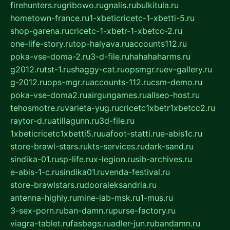
firehunters.ru
gribowo.ru
gnalis.ru
bulkitula.ru
hometown-france.ru
1-xbeticricetc-1-xbetti-5.ru
shop-garena.ru
cricetc-1-xbetr-1-xbetcc-2.ru
one-life-story.ru
top-halyava.ru
accounts112.ru
poka-vse-doma-2.ru
3-d-file.ru
hahahaharms.ru
g2012.ru
tst-1.ru
shaggy-cat.ru
opsmgr.ru
ev-gallery.ru
g-2012.ru
ops-mgr.ru
accounts-112.ru
csm-demo.ru
poka-vse-doma2.ru
airgungames.ru
allseo-host.ru
tehosmotre.ru
varieta-yug.ru
cricetc1xbetr1xbetcc2.ru
raytor-d.ru
atillagunn.ru
3d-file.ru
1xbeticricetc1xbetti5.ru
uafoot-statti.ru
e-abis1c.ru
store-brawl-stars.ru
kts-services.ru
dark-sand.ru
sindika-01.ru
sp-life.ru
x-legion.ru
sib-archives.ru
e-abis-1-c.ru
sindika01.ru
venda-festival.ru
store-brawlstars.ru
dooraleksandria.ru
antenna-highly.ru
mine-lab-msk.ru
1-mus.ru
3-sex-porn.ru
ban-damn.ru
purse-factory.ru
viagra-tablet.ru
fasbags.ru
adler-jun.ru
bandamn.ru