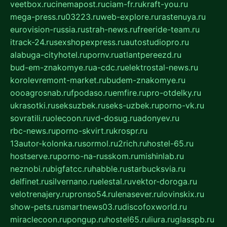
veetbox.ru
cinemapost.ru
ciam-fr.ru
kraft-you.ru
mega-press.ru
03223.ru
web-explore.ru
rastenuya.ru
eurovision-russia.ru
strah-news.ru
freeride-team.ru
itrack-24.ru
sexshopexpress.ru
autostudiopro.ru
alabuga-cityhotel.ru
pornv.ru
atlantpereezd.ru
bud-em-znakomye.ru
a-cdc.ru
elektrostal-news.ru
korolevremont-market.ru
budem-znakomye.ru
oooagrosnab.ru
fpodaso.ru
emfire.ru
pro-otdelky.ru
ukrasotki.ru
seksuzbek.ru
seks-uzbek.ru
porno-vk.ru
sovratili.ru
olecoon.ru
vd-dosug.ru
adonyev.ru
rbc-news.ru
porno-skvirt.ru
krospr.ru
13autor-kolonka.ru
sormol.ru
2rich.ru
hostel-65.ru
hostserve.ru
porno-na-russkom.ru
mishinlab.ru
neznobi.ru
bigfatcc.ru
habble.ru
starbucksvia.ru
delfinet.ru
silvernano.ru
elestal.ru
vektor-doroga.ru
velotrenajery.ru
pronso54.ru
lenasever.ru
lovinskix.ru
show-pets.ru
smartnews03.ru
discofoxworld.ru
miraclecoon.ru
pongup.ru
hostel65.ru
liura.ru
glasspb.ru