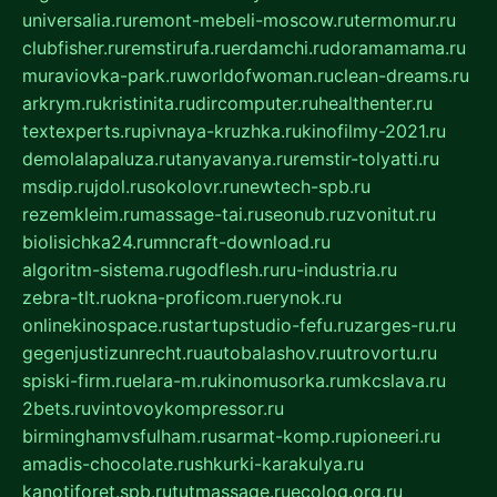
universalia.ru
remont-mebeli-moscow.ru
termomur.ru
clubfisher.ru
remstirufa.ru
erdamchi.ru
doramamama.ru
muraviovka-park.ru
worldofwoman.ru
clean-dreams.ru
arkrym.ru
kristinita.ru
dircomputer.ru
healthenter.ru
textexperts.ru
pivnaya-kruzhka.ru
kinofilmy-2021.ru
demolalapaluza.ru
tanyavanya.ru
remstir-tolyatti.ru
msdip.ru
jdol.ru
sokolovr.ru
newtech-spb.ru
rezemkleim.ru
massage-tai.ru
seonub.ru
zvonitut.ru
biolisichka24.ru
mncraft-download.ru
algoritm-sistema.ru
godflesh.ru
ru-industria.ru
zebra-tlt.ru
okna-proficom.ru
erynok.ru
onlinekinospace.ru
startupstudio-fefu.ru
zarges-ru.ru
gegenjustizunrecht.ru
autobalashov.ru
utrovortu.ru
spiski-firm.ru
elara-m.ru
kinomusorka.ru
mkcslava.ru
2bets.ru
vintovoykompressor.ru
birminghamvsfulham.ru
sarmat-komp.ru
pioneeri.ru
amadis-chocolate.ru
shkurki-karakulya.ru
kanotiforet.spb.ru
tutmassage.ru
ecolog.org.ru