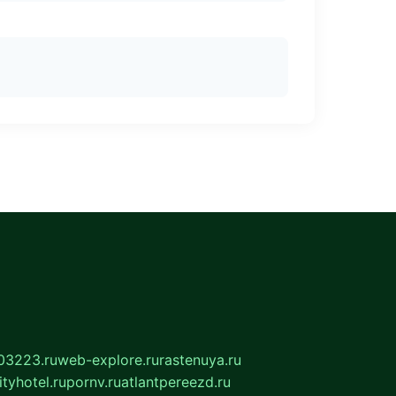
03223.ru
web-explore.ru
rastenuya.ru
tyhotel.ru
pornv.ru
atlantpereezd.ru