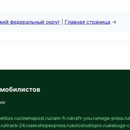
ский федеральный округ
|
Главная страница
→
омобилистов
сии
eetbox.ru
cinemapost.ru
ciam-fr.ru
kraft-you.ru
mega-press.ru
.ru
itrack-24.ru
sexshopexpress.ru
autostudiopro.ru
alabuga-ci