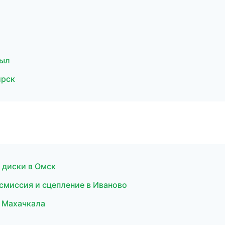
зыл
ирск
 диски в Омск
смиссия и сцепление в Иваново
в Махачкала