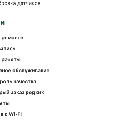
ибровка датчиков
ми
и ремонте
запись
е работы
вное обслуживание
роль качества
рый заказ редких
меты
 с Wi‑Fi