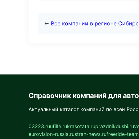
←
Все компании в регионе Сибир
Справочник компаний для авт
Актуальный каталог компаний по всей Рос
03223.ru
ufille.ru
krasotata.ru
prazdnikdushi.ru
v
eurovision-russia.ru
strah-news.ru
freeride-team