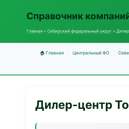
Справочник компаний
Главная
»
Сибирский федеральный округ
» Дилер
🏠 Главная
Центральный ФО
Севе
Дилер-центр To