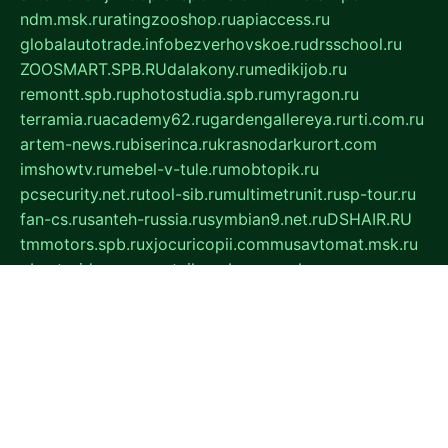
ndm.msk.ru
ratingzooshop.ru
apiaccess.ru
globalautotrade.info
bezverhovskoe.ru
drsschool.ru
ZOOSMART.SPB.RU
dalakony.ru
medikijob.ru
remontt.spb.ru
photostudia.spb.ru
myragon.ru
terramia.ru
academy62.ru
gardengallereya.ru
rti.com.ru
artem-news.ru
biserinca.ru
krasnodarkurort.com
imshowtv.ru
mebel-v-tule.ru
mobtopik.ru
pcsecurity.net.ru
tool-sib.ru
multimetrunit.ru
sp-tour.ru
fan-cs.ru
santeh-russia.ru
symbian9.net.ru
DSHAIR.RU
tmmotors.spb.ru
xjocuricopii.com
musavtomat.msk.ru
obustrojdom.ru
sovetcik.ru
ybaranovskaya.ru
ppknews.ru
cult-alshei.ru
JAPANRUSSIA.RU
proekciyamebel.ru
imper-finans.ru
rim.org.ru
glamourai.ru
brassminus.ru
zabor-pro.ru
ftn.pp.ru
dorogoe58.ru
laimengpacker.ru
kuzova-zapchasti.ru
sageerp.ru
taxodrom.ru
dsrazvitie.ru
hardcity.net.ru
ratinghomegames.ru
topservice25.ru
gubernyan.ru
gtglasslined.ru
ii4.ru
tssport.spb.ru
andorra24.com