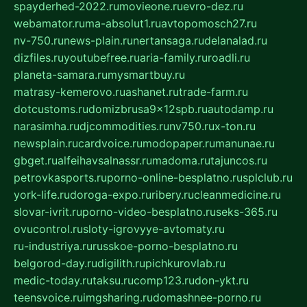
spayderhed-2022.ru
movieone.ru
evro-dez.ru
webamator.ru
ma-absolut1.ru
avtopomosch27.ru
nv-750.ru
news-plain.ru
nertansaga.ru
delanalad.ru
dizfiles.ru
youtubefree.ru
aria-family.ru
roadli.ru
planeta-samara.ru
mysmartbuy.ru
matrasy-kemerovo.ru
ashanet.ru
trade-farm.ru
dotcustoms.ru
domizbrusa9x12spb.ru
autodamp.ru
narasimha.ru
djcommodities.ru
nv750.ru
x-ton.ru
newsplain.ru
cardvoice.ru
modopaper.ru
manunae.ru
gbget.ru
alfeihavsalnassr.ru
madoma.ru
tajuncos.ru
petrovkasports.ru
porno-online-besplatno.ru
splclub.ru
york-life.ru
doroga-expo.ru
ribery.ru
cleanmedicine.ru
slovar-ivrit.ru
porno-video-besplatno.ru
seks-365.ru
ovucontrol.ru
sloty-igrovyye-avtomaty.ru
ru-industriya.ru
russkoe-porno-besplatno.ru
belgorod-day.ru
digilith.ru
pichkurovlab.ru
medic-today.ru
taksu.ru
comp123.ru
don-ykt.ru
teensvoice.ru
imgsharing.ru
domashnee-porno.ru