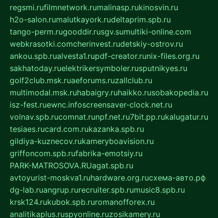
regsmi.ru
filmnetwork.ru
malinasp.ru
kinosvin.ru
h2o-salon.ru
malutkayork.ru
deltaprim.spb.ru
tango-perm.ru
gooddir.ru
sgv.su
multiki-online.com
webkrasotki.com
cherinvest.ru
detskiy-ostrov.ru
ankou.spb.ru
alvesta1.ru
pdf-creator.ru
nix-files.org.ru
sakhatoday.ru
elektrikersymboler.ru
sputnikyes.ru
golf2club.msk.ru
aeforums.ru
zallclub.ru
multimodal.msk.ru
habaigry.ru
haikko.ru
sobakopedia.ru
isz-fest.ru
ewnc.info
screensaver-clock.net.ru
volnav.spb.ru
comnat.ru
npf.net.ru
7bit.pp.ru
kalugatur.ru
tesiaes.ru
card.com.ru
kazanka.spb.ru
gildiya-kuznecov.ru
kameryboavision.ru
griffoncom.spb.ru
fabrika-emotsiy.ru
PARK-MATROSOVA.RU
agat.spb.ru
avtoyurist-moskva1.ru
hardware.org.ru
схема-авто.рф
dg-lab.ru
angrup.ru
recruiter.spb.ru
music8.spb.ru
krsk124.ru
kubok.spb.ru
romanofforex.ru
analitikaplus.ru
spyonline.ru
zosikamery.ru