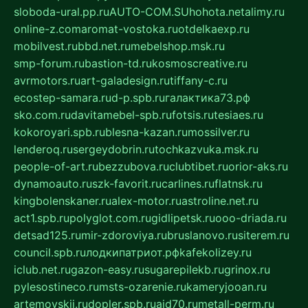
sloboda-ural.pp.ru
AUTO-COM.SU
hohota.net
alimy.ru
online-z.com
aromat-vostoka.ru
otdelkaexp.ru
mobilvest.ru
bbd.net.ru
mebelshop.msk.ru
smp-forum.ru
bastion-td.ru
kosmoscreative.ru
avrmotors.ru
art-galadesign.ru
tiffany-c.ru
ecostep-samara.ru
d-p.spb.ru
галактика73.рф
sko.com.ru
davitamebel-spb.ru
fotsis.ru
tesiaes.ru
kokoroyari.spb.ru
blesna-kazan.ru
mossilver.ru
lenderoq.ru
sergeydobrin.ru
tochkazvuka.msk.ru
people-of-art.ru
bezzubova.ru
clubtibet.ru
orior-aks.ru
dynamoauto.ru
szk-favorit.ru
carlines.ru
flatnsk.ru
kingbolenskaner.ru
alex-motor.ru
astroline.net.ru
act1.spb.ru
polyglot.com.ru
gidlipetsk.ru
ooo-driada.ru
detsad125.ru
mir-zdoroviya.ru
bruslanovo.ru
siterem.ru
council.spb.ru
лодкипатриот.рф
kafekolizey.ru
iclub.net.ru
gazon-easy.ru
sugarepilekb.ru
grinox.ru
pylesostineco.ru
msts-ozarenie.ru
kameryjooan.ru
artemovskij.ru
dopler.spb.ru
aid70.ru
metall-perm.ru