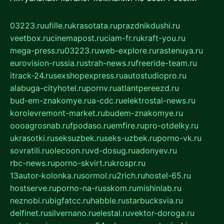
03223.ru
ufille.ru
krasotata.ru
prazdnikdushi.ru
veetbox.ru
cinemapost.ru
ciam-fr.ru
kraft-you.ru
mega-press.ru
03223.ru
web-explore.ru
rastenuya.ru
eurovision-russia.ru
strah-news.ru
freeride-team.ru
itrack-24.ru
sexshopexpress.ru
autostudiopro.ru
alabuga-cityhotel.ru
pornv.ru
atlantpereezd.ru
bud-em-znakomye.ru
a-cdc.ru
elektrostal-news.ru
korolevremont-market.ru
budem-znakomye.ru
oooagrosnab.ru
fpodaso.ru
emfire.ru
pro-otdelky.ru
ukrasotki.ru
seksuzbek.ru
seks-uzbek.ru
porno-vk.ru
sovratili.ru
olecoon.ru
vd-dosug.ru
adonyev.ru
rbc-news.ru
porno-skvirt.ru
krospr.ru
13autor-kolonka.ru
sormol.ru
2rich.ru
hostel-65.ru
hostserve.ru
porno-na-russkom.ru
mishinlab.ru
neznobi.ru
bigfatcc.ru
habble.ru
starbucksvia.ru
delfinet.ru
silvernano.ru
elestal.ru
vektor-doroga.ru