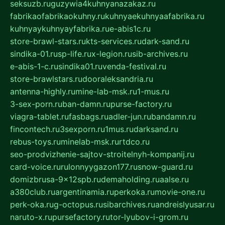
seksuzb.ru
guzywia4kuhnyanazakaz.ru
fabrikaofabrikaokuhny.ru
kuhnyaekuhnyaafabrika.ru
kuhnyaykuhnyayfabrika.ru
e-abis1c.ru
store-brawl-stars.ru
kts-services.ru
dark-sand.ru
sindika-01.ru
sp-life.ru
x-legion.ru
sib-archives.ru
e-abis-1-c.ru
sindika01.ru
venda-festival.ru
store-brawlstars.ru
dooraleksandria.ru
antenna-highly.ru
mine-lab-msk.ru
1-mus.ru
3-sex-porn.ru
ban-damn.ru
purse-factory.ru
viagra-tablet.ru
fasbags.ru
adler-jun.ru
bandamn.ru
fincontech.ru
3sexporn.ru
1mus.ru
darksand.ru
rebus-toys.ru
minelab-msk.ru
rtdco.ru
seo-prodvizhenie-sajtov-stroitelnyh-kompanij.ru
card-voice.ru
rulonnyygazon177.ru
snow-guard.ru
domizbrusa-9x12spb.ru
demaholding.ru
aalse.ru
a380club.ru
argentinamia.ru
perkoka.ru
movie-one.ru
perk-oka.ru
g-octopus.ru
sibarchives.ru
andreislyusar.ru
naruto-x.ru
pursefactory.ru
tor-lyubov-i-grom.ru