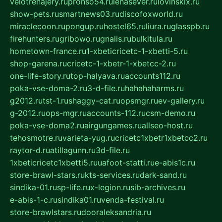
velotrenajery.ru
pronso54.ru
lenasever.ru
lovinskix.ru
show-pets.ru
smartnews03.ru
discofoxworld.ru
miraclecoon.ru
pongup.ru
hostel65.ru
liura.ru
glasspb.ru
firehunters.ru
gribowo.ru
gnalis.ru
bulkitula.ru
hometown-france.ru
1-xbeticricetc-1-xbetti-5.ru
shop-garena.ru
cricetc-1-xbetr-1-xbetcc-2.ru
one-life-story.ru
top-halyava.ru
accounts112.ru
poka-vse-doma-2.ru
3-d-file.ru
hahahaharms.ru
g2012.ru
tst-1.ru
shaggy-cat.ru
opsmgr.ru
ev-gallery.ru
g-2012.ru
ops-mgr.ru
accounts-112.ru
csm-demo.ru
poka-vse-doma2.ru
airgungames.ru
allseo-host.ru
tehosmotre.ru
varieta-yug.ru
cricetc1xbetr1xbetcc2.ru
raytor-d.ru
atillagunn.ru
3d-file.ru
1xbeticricetc1xbetti5.ru
uafoot-statti.ru
e-abis1c.ru
store-brawl-stars.ru
kts-services.ru
dark-sand.ru
sindika-01.ru
sp-life.ru
x-legion.ru
sib-archives.ru
e-abis-1-c.ru
sindika01.ru
venda-festival.ru
store-brawlstars.ru
dooraleksandria.ru