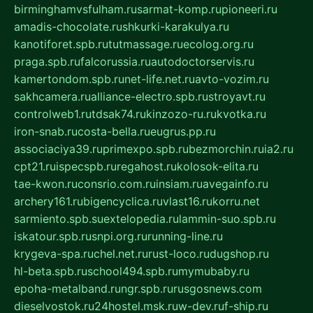
birminghamvsfulham.ru
sarmat-komp.ru
pioneeri.ru
amadis-chocolate.ru
shkurki-karakulya.ru
kanotiforet.spb.ru
tutmassage.ru
ecolog.org.ru
praga.spb.ru
falcorussia.ru
autodoctorservis.ru
kamertondom.spb.ru
net-life.net.ru
avto-vozim.ru
sakhcamera.ru
alliance-electro.spb.ru
stroyavt.ru
controlweb1.ru
tdsak74.ru
kinzozo-ru.ru
kvotka.ru
iron-snab.ru
costa-bella.ru
eugrus.pp.ru
associaciya39.ru
primexpo.spb.ru
bezmorchin.ru
ia2.ru
cpt21.ru
ispecspb.ru
regahost.ru
kolosok-elita.ru
tae-kwon.ru
consrio.com.ru
insiam.ru
avegainfo.ru
archery161.ru
bigencyclica.ru
vlast16.ru
korru.net
sarmiento.spb.su
extelopedia.ru
lammin-suo.spb.ru
iskatour.spb.ru
snpi.org.ru
running-line.ru
krygeva-spa.ru
chel.net.ru
rust-loco.ru
dugshop.ru
hl-beta.spb.ru
school494.spb.ru
mymubaby.ru
epoha-metalband.ru
ngr.spb.ru
rusgosnews.com
dieselvostok.ru
24hostel.msk.ru
w-dev.ru
f-ship.ru