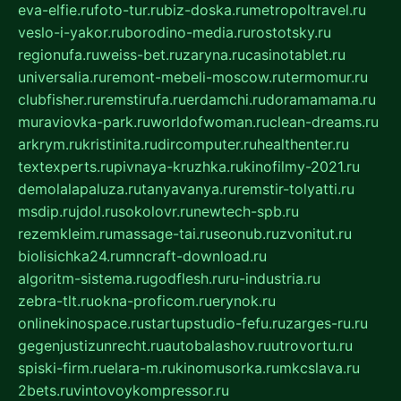
eva-elfie.ru
foto-tur.ru
biz-doska.ru
metropoltravel.ru
veslo-i-yakor.ru
borodino-media.ru
rostotsky.ru
regionufa.ru
weiss-bet.ru
zaryna.ru
casinotablet.ru
universalia.ru
remont-mebeli-moscow.ru
termomur.ru
clubfisher.ru
remstirufa.ru
erdamchi.ru
doramamama.ru
muraviovka-park.ru
worldofwoman.ru
clean-dreams.ru
arkrym.ru
kristinita.ru
dircomputer.ru
healthenter.ru
textexperts.ru
pivnaya-kruzhka.ru
kinofilmy-2021.ru
demolalapaluza.ru
tanyavanya.ru
remstir-tolyatti.ru
msdip.ru
jdol.ru
sokolovr.ru
newtech-spb.ru
rezemkleim.ru
massage-tai.ru
seonub.ru
zvonitut.ru
biolisichka24.ru
mncraft-download.ru
algoritm-sistema.ru
godflesh.ru
ru-industria.ru
zebra-tlt.ru
okna-proficom.ru
erynok.ru
onlinekinospace.ru
startupstudio-fefu.ru
zarges-ru.ru
gegenjustizunrecht.ru
autobalashov.ru
utrovortu.ru
spiski-firm.ru
elara-m.ru
kinomusorka.ru
mkcslava.ru
2bets.ru
vintovoykompressor.ru