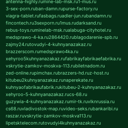
antenna-highly.ru
mine-lab-msk.ru
1-mus.ru
3-sex-porn.ru
ban-damn.ru
purse-factory.ru
viagra-tablet.ru
fasbags.ru
adler-jun.ru
bandamn.ru
fincontech.ru
3sexporn.ru
1mus.ru
darksand.ru
rebus-toys.ru
minelab-msk.ru
alabuga-cityhotel.ru
medsprawo-4-ka.ru
2864420.ru
blagodarenie-spb.ru
zajmy24.ru
tovudyi-4-kuhnyanazakaz.ru
brazzerscom.ru
medsprawo4ka.ru
xehyroo5kuhnyanazakaz.ru
fabrikayfabrikaefabrika.ru
vskrytie-zamkov-moskva-113.ru
biletnadom.ru
zed-online.ru
pimchax.ru
brazzers-hd.ru
z-host.ru
kitubeu2kuhnyanazakaz.ru
naperekate.ru
kuhnyaofabrikaufabrik.ru
kitubeu-2-kuhnyanazakaz.ru
xehyroo-5-kuhnyanazakaz.ru
cs-68.ru
guzywia-4-kuhnyanazakaz.ru
mir-tk.ru
vlknrussia.ru
cs68.ru
vladivostok-map.ru
video-seks.ru
bankaribi.ru
raszar.ru
vskrytie-zamkov-moskva113.ru
lipetsktelecom.ru
tovudyi4kuhnyanazakaz.ru