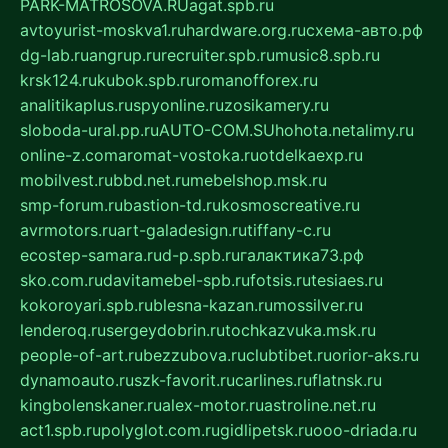
PARK-MATROSOVA.RU
agat.spb.ru
avtoyurist-moskva1.ru
hardware.org.ru
схема-авто.рф
dg-lab.ru
angrup.ru
recruiter.spb.ru
music8.spb.ru
krsk124.ru
kubok.spb.ru
romanofforex.ru
analitikaplus.ru
spyonline.ru
zosikamery.ru
sloboda-ural.pp.ru
AUTO-COM.SU
hohota.net
alimy.ru
online-z.com
aromat-vostoka.ru
otdelkaexp.ru
mobilvest.ru
bbd.net.ru
mebelshop.msk.ru
smp-forum.ru
bastion-td.ru
kosmoscreative.ru
avrmotors.ru
art-galadesign.ru
tiffany-c.ru
ecostep-samara.ru
d-p.spb.ru
галактика73.рф
sko.com.ru
davitamebel-spb.ru
fotsis.ru
tesiaes.ru
kokoroyari.spb.ru
blesna-kazan.ru
mossilver.ru
lenderoq.ru
sergeydobrin.ru
tochkazvuka.msk.ru
people-of-art.ru
bezzubova.ru
clubtibet.ru
orior-aks.ru
dynamoauto.ru
szk-favorit.ru
carlines.ru
flatnsk.ru
kingbolenskaner.ru
alex-motor.ru
astroline.net.ru
act1.spb.ru
polyglot.com.ru
gidlipetsk.ru
ooo-driada.ru