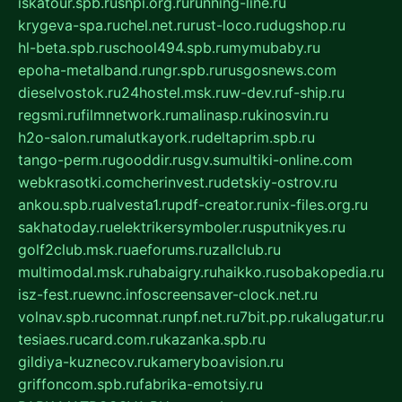
iskatour.spb.ru
snpi.org.ru
running-line.ru
krygeva-spa.ru
chel.net.ru
rust-loco.ru
dugshop.ru
hl-beta.spb.ru
school494.spb.ru
mymubaby.ru
epoha-metalband.ru
ngr.spb.ru
rusgosnews.com
dieselvostok.ru
24hostel.msk.ru
w-dev.ru
f-ship.ru
regsmi.ru
filmnetwork.ru
malinasp.ru
kinosvin.ru
h2o-salon.ru
malutkayork.ru
deltaprim.spb.ru
tango-perm.ru
gooddir.ru
sgv.su
multiki-online.com
webkrasotki.com
cherinvest.ru
detskiy-ostrov.ru
ankou.spb.ru
alvesta1.ru
pdf-creator.ru
nix-files.org.ru
sakhatoday.ru
elektrikersymboler.ru
sputnikyes.ru
golf2club.msk.ru
aeforums.ru
zallclub.ru
multimodal.msk.ru
habaigry.ru
haikko.ru
sobakopedia.ru
isz-fest.ru
ewnc.info
screensaver-clock.net.ru
volnav.spb.ru
comnat.ru
npf.net.ru
7bit.pp.ru
kalugatur.ru
tesiaes.ru
card.com.ru
kazanka.spb.ru
gildiya-kuznecov.ru
kameryboavision.ru
griffoncom.spb.ru
fabrika-emotsiy.ru