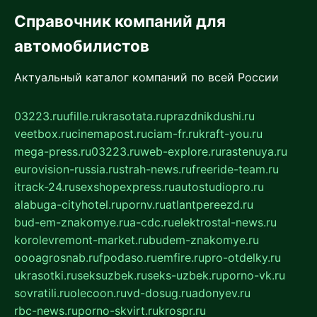
Справочник компаний для
автомобилистов
Актуальный каталог компаний по всей России
03223.ru
ufille.ru
krasotata.ru
prazdnikdushi.ru
veetbox.ru
cinemapost.ru
ciam-fr.ru
kraft-you.ru
mega-press.ru
03223.ru
web-explore.ru
rastenuya.ru
eurovision-russia.ru
strah-news.ru
freeride-team.ru
itrack-24.ru
sexshopexpress.ru
autostudiopro.ru
alabuga-cityhotel.ru
pornv.ru
atlantpereezd.ru
bud-em-znakomye.ru
a-cdc.ru
elektrostal-news.ru
korolevremont-market.ru
budem-znakomye.ru
oooagrosnab.ru
fpodaso.ru
emfire.ru
pro-otdelky.ru
ukrasotki.ru
seksuzbek.ru
seks-uzbek.ru
porno-vk.ru
sovratili.ru
olecoon.ru
vd-dosug.ru
adonyev.ru
rbc-news.ru
porno-skvirt.ru
krospr.ru