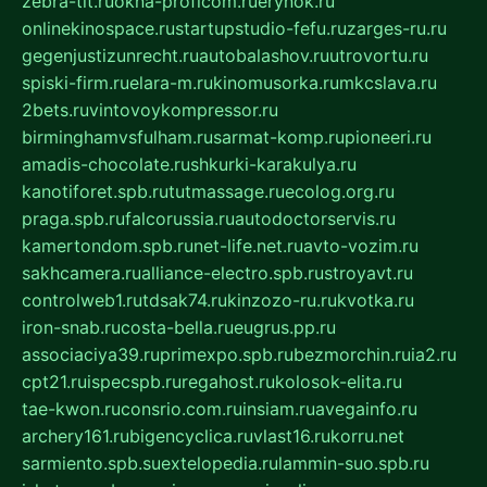
zebra-tlt.ru
okna-proficom.ru
erynok.ru
onlinekinospace.ru
startupstudio-fefu.ru
zarges-ru.ru
gegenjustizunrecht.ru
autobalashov.ru
utrovortu.ru
spiski-firm.ru
elara-m.ru
kinomusorka.ru
mkcslava.ru
2bets.ru
vintovoykompressor.ru
birminghamvsfulham.ru
sarmat-komp.ru
pioneeri.ru
amadis-chocolate.ru
shkurki-karakulya.ru
kanotiforet.spb.ru
tutmassage.ru
ecolog.org.ru
praga.spb.ru
falcorussia.ru
autodoctorservis.ru
kamertondom.spb.ru
net-life.net.ru
avto-vozim.ru
sakhcamera.ru
alliance-electro.spb.ru
stroyavt.ru
controlweb1.ru
tdsak74.ru
kinzozo-ru.ru
kvotka.ru
iron-snab.ru
costa-bella.ru
eugrus.pp.ru
associaciya39.ru
primexpo.spb.ru
bezmorchin.ru
ia2.ru
cpt21.ru
ispecspb.ru
regahost.ru
kolosok-elita.ru
tae-kwon.ru
consrio.com.ru
insiam.ru
avegainfo.ru
archery161.ru
bigencyclica.ru
vlast16.ru
korru.net
sarmiento.spb.su
extelopedia.ru
lammin-suo.spb.ru