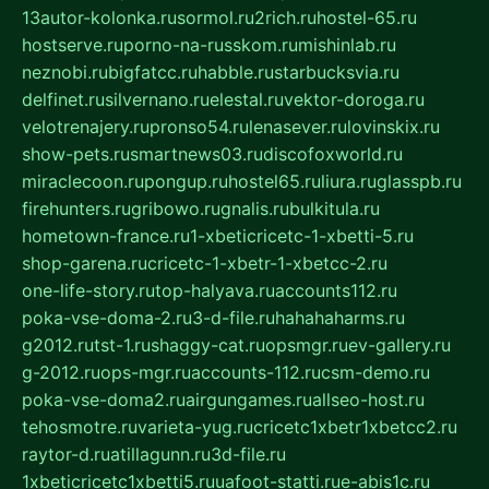
13autor-kolonka.ru
sormol.ru
2rich.ru
hostel-65.ru
hostserve.ru
porno-na-russkom.ru
mishinlab.ru
neznobi.ru
bigfatcc.ru
habble.ru
starbucksvia.ru
delfinet.ru
silvernano.ru
elestal.ru
vektor-doroga.ru
velotrenajery.ru
pronso54.ru
lenasever.ru
lovinskix.ru
show-pets.ru
smartnews03.ru
discofoxworld.ru
miraclecoon.ru
pongup.ru
hostel65.ru
liura.ru
glasspb.ru
firehunters.ru
gribowo.ru
gnalis.ru
bulkitula.ru
hometown-france.ru
1-xbeticricetc-1-xbetti-5.ru
shop-garena.ru
cricetc-1-xbetr-1-xbetcc-2.ru
one-life-story.ru
top-halyava.ru
accounts112.ru
poka-vse-doma-2.ru
3-d-file.ru
hahahaharms.ru
g2012.ru
tst-1.ru
shaggy-cat.ru
opsmgr.ru
ev-gallery.ru
g-2012.ru
ops-mgr.ru
accounts-112.ru
csm-demo.ru
poka-vse-doma2.ru
airgungames.ru
allseo-host.ru
tehosmotre.ru
varieta-yug.ru
cricetc1xbetr1xbetcc2.ru
raytor-d.ru
atillagunn.ru
3d-file.ru
1xbeticricetc1xbetti5.ru
uafoot-statti.ru
e-abis1c.ru