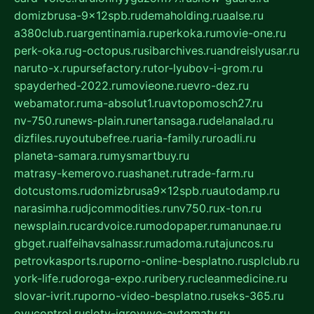
domizbrusa-9x12spb.ru
demaholding.ru
aalse.ru
a380club.ru
argentinamia.ru
perkoka.ru
movie-one.ru
perk-oka.ru
g-octopus.ru
sibarchives.ru
andreislyusar.ru
naruto-x.ru
pursefactory.ru
tor-lyubov-i-grom.ru
spayderhed-2022.ru
movieone.ru
evro-dez.ru
webamator.ru
ma-absolut1.ru
avtopomosch27.ru
nv-750.ru
news-plain.ru
nertansaga.ru
delanalad.ru
dizfiles.ru
youtubefree.ru
aria-family.ru
roadli.ru
planeta-samara.ru
mysmartbuy.ru
matrasy-kemerovo.ru
ashanet.ru
trade-farm.ru
dotcustoms.ru
domizbrusa9x12spb.ru
autodamp.ru
narasimha.ru
djcommodities.ru
nv750.ru
x-ton.ru
newsplain.ru
cardvoice.ru
modopaper.ru
manunae.ru
gbget.ru
alfeihavsalnassr.ru
madoma.ru
tajuncos.ru
petrovkasports.ru
porno-online-besplatno.ru
splclub.ru
york-life.ru
doroga-expo.ru
ribery.ru
cleanmedicine.ru
slovar-ivrit.ru
porno-video-besplatno.ru
seks-365.ru
ovucontrol.ru
sloty-igrovyye-avtomaty.ru