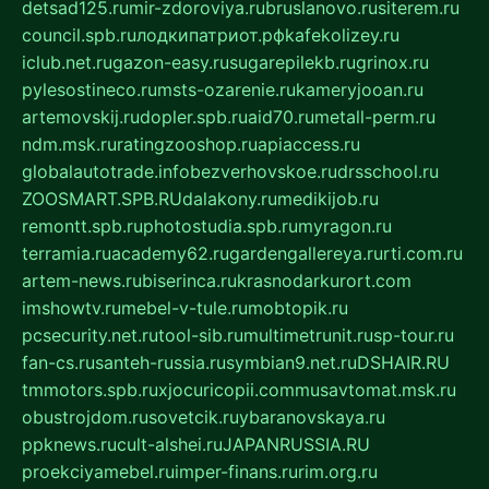
detsad125.ru
mir-zdoroviya.ru
bruslanovo.ru
siterem.ru
council.spb.ru
лодкипатриот.рф
kafekolizey.ru
iclub.net.ru
gazon-easy.ru
sugarepilekb.ru
grinox.ru
pylesostineco.ru
msts-ozarenie.ru
kameryjooan.ru
artemovskij.ru
dopler.spb.ru
aid70.ru
metall-perm.ru
ndm.msk.ru
ratingzooshop.ru
apiaccess.ru
globalautotrade.info
bezverhovskoe.ru
drsschool.ru
ZOOSMART.SPB.RU
dalakony.ru
medikijob.ru
remontt.spb.ru
photostudia.spb.ru
myragon.ru
terramia.ru
academy62.ru
gardengallereya.ru
rti.com.ru
artem-news.ru
biserinca.ru
krasnodarkurort.com
imshowtv.ru
mebel-v-tule.ru
mobtopik.ru
pcsecurity.net.ru
tool-sib.ru
multimetrunit.ru
sp-tour.ru
fan-cs.ru
santeh-russia.ru
symbian9.net.ru
DSHAIR.RU
tmmotors.spb.ru
xjocuricopii.com
musavtomat.msk.ru
obustrojdom.ru
sovetcik.ru
ybaranovskaya.ru
ppknews.ru
cult-alshei.ru
JAPANRUSSIA.RU
proekciyamebel.ru
imper-finans.ru
rim.org.ru