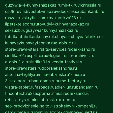
guzywia-4-kuhnyanazakaz.ru
mir-tk.ru
vlknrussia.ru
cs68.ru
vladivostok-map.ru
video-seks.ru
bankaribi.ru
raszar.ru
vskrytie-zamkov-moskva113.ru
lipetsktelecom.ru
tovudyi4kuhnyanazakaz.ru
seksuzb.ru
guzywia4kuhnyanazakaz.ru
fabrikaofabrikaokuhny.ru
kuhnyaekuhnyaafabrika.ru
kuhnyaykuhnyayfabrika.ru
e-abis1c.ru
store-brawl-stars.ru
kts-services.ru
dark-sand.ru
sindika-01.ru
sp-life.ru
x-legion.ru
sib-archives.ru
e-abis-1-c.ru
sindika01.ru
venda-festival.ru
store-brawlstars.ru
dooraleksandria.ru
antenna-highly.ru
mine-lab-msk.ru
1-mus.ru
3-sex-porn.ru
ban-damn.ru
purse-factory.ru
viagra-tablet.ru
fasbags.ru
adler-jun.ru
bandamn.ru
fincontech.ru
3sexporn.ru
1mus.ru
darksand.ru
rebus-toys.ru
minelab-msk.ru
rtdco.ru
seo-prodvizhenie-sajtov-stroitelnyh-kompanij.ru
card-voice.ru
rulonnyygazon177.ru
snow-guard.ru