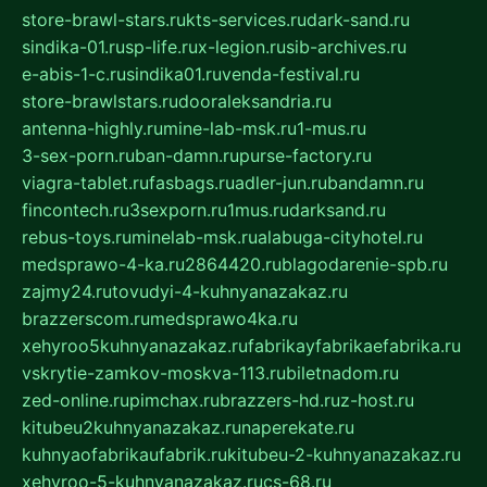
store-brawl-stars.ru
kts-services.ru
dark-sand.ru
sindika-01.ru
sp-life.ru
x-legion.ru
sib-archives.ru
e-abis-1-c.ru
sindika01.ru
venda-festival.ru
store-brawlstars.ru
dooraleksandria.ru
antenna-highly.ru
mine-lab-msk.ru
1-mus.ru
3-sex-porn.ru
ban-damn.ru
purse-factory.ru
viagra-tablet.ru
fasbags.ru
adler-jun.ru
bandamn.ru
fincontech.ru
3sexporn.ru
1mus.ru
darksand.ru
rebus-toys.ru
minelab-msk.ru
alabuga-cityhotel.ru
medsprawo-4-ka.ru
2864420.ru
blagodarenie-spb.ru
zajmy24.ru
tovudyi-4-kuhnyanazakaz.ru
brazzerscom.ru
medsprawo4ka.ru
xehyroo5kuhnyanazakaz.ru
fabrikayfabrikaefabrika.ru
vskrytie-zamkov-moskva-113.ru
biletnadom.ru
zed-online.ru
pimchax.ru
brazzers-hd.ru
z-host.ru
kitubeu2kuhnyanazakaz.ru
naperekate.ru
kuhnyaofabrikaufabrik.ru
kitubeu-2-kuhnyanazakaz.ru
xehyroo-5-kuhnyanazakaz.ru
cs-68.ru