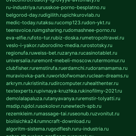
ru-industriya.ru
russkoe-porno-besplatno.ru
belgorod-day.ru
digilith.ru
pichkurovlab.ru
medic-today.ru
taksu.ru
comp123.ru
don-ykt.ru
teensvoice.ru
imgsharing.ru
domashnee-porno.ru
eva-elfie.ru
foto-tur.ru
biz-doska.ru
metropoltravel.ru
veslo-i-yakor.ru
borodino-media.ru
rostotsky.ru
regionufa.ru
weiss-bet.ru
zaryna.ru
casinotablet.ru
universalia.ru
remont-mebeli-moscow.ru
termomur.ru
clubfisher.ru
remstirufa.ru
erdamchi.ru
doramamama.ru
muraviovka-park.ru
worldofwoman.ru
clean-dreams.ru
arkrym.ru
kristinita.ru
dircomputer.ru
healthenter.ru
textexperts.ru
pivnaya-kruzhka.ru
kinofilmy-2021.ru
demolalapaluza.ru
tanyavanya.ru
remstir-tolyatti.ru
msdip.ru
jdol.ru
sokolovr.ru
newtech-spb.ru
rezemkleim.ru
massage-tai.ru
seonub.ru
zvonitut.ru
biolisichka24.ru
mncraft-download.ru
algoritm-sistema.ru
godflesh.ru
ru-industria.ru