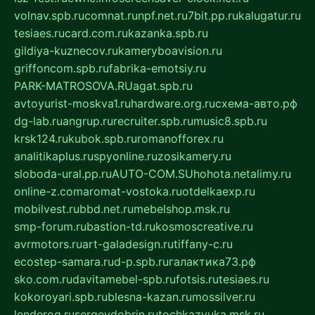
volnav.spb.ru
comnat.ru
npf.net.ru
7bit.pp.ru
kalugatur.ru
tesiaes.ru
card.com.ru
kazanka.spb.ru
gildiya-kuznecov.ru
kameryboavision.ru
griffoncom.spb.ru
fabrika-emotsiy.ru
PARK-MATROSOVA.RU
agat.spb.ru
avtoyurist-moskva1.ru
hardware.org.ru
схема-авто.рф
dg-lab.ru
angrup.ru
recruiter.spb.ru
music8.spb.ru
krsk124.ru
kubok.spb.ru
romanofforex.ru
analitikaplus.ru
spyonline.ru
zosikamery.ru
sloboda-ural.pp.ru
AUTO-COM.SU
hohota.net
alimy.ru
online-z.com
aromat-vostoka.ru
otdelkaexp.ru
mobilvest.ru
bbd.net.ru
mebelshop.msk.ru
smp-forum.ru
bastion-td.ru
kosmoscreative.ru
avrmotors.ru
art-galadesign.ru
tiffany-c.ru
ecostep-samara.ru
d-p.spb.ru
галактика73.рф
sko.com.ru
davitamebel-spb.ru
fotsis.ru
tesiaes.ru
kokoroyari.spb.ru
blesna-kazan.ru
mossilver.ru
lenderoq.ru
sergeydobrin.ru
tochkazvuka.msk.ru