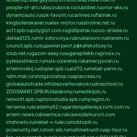
people-of-art.ru
bezzubova.ru
clubtibet.ru
orior-aks.ru
dynamoauto.ru
szk-favorit.ru
carlines.ru
flatnsk.ru
kingbolenskaner.ru
alex-motor.ru
astroline.net.ru
act1.spb.ru
polyglot.com.ru
gidlipetsk.ru
ooo-driada.ru
detsad125.ru
mir-zdoroviya.ru
bruslanovo.ru
siterem.ru
council.spb.ru
лодкипатриот.рф
kafekolizey.ru
iclub.net.ru
gazon-easy.ru
sugarepilekb.ru
grinox.ru
pylesostineco.ru
msts-ozarenie.ru
kameryjooan.ru
artemovskij.ru
dopler.spb.ru
aid70.ru
metall-perm.ru
ndm.msk.ru
ratingzooshop.ru
apiaccess.ru
globalautotrade.info
bezverhovskoe.ru
drsschool.ru
ZOOSMART.SPB.RU
dalakony.ru
medikijob.ru
remontt.spb.ru
photostudia.spb.ru
myragon.ru
terramia.ru
academy62.ru
gardengallereya.ru
rti.com.ru
artem-news.ru
biserinca.ru
krasnodarkurort.com
imshowtv.ru
mebel-v-tule.ru
mobtopik.ru
pcsecurity.net.ru
tool-sib.ru
multimetrunit.ru
sp-tour.ru