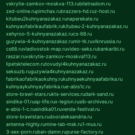
vskrytie-zamkov-moskva-113.ru
biletnadom.ru
zed-online.ru
pimchax.ru
brazzers-hd.ru
z-host.ru
kitubeu2kuhnyanazakaz.ru
naperekate.ru
kuhnyaofabrikaufabrik.ru
kitubeu-2-kuhnyanazakaz.ru
xehyroo-5-kuhnyanazakaz.ru
cs-68.ru
guzywia-4-kuhnyanazakaz.ru
mir-tk.ru
vlknrussia.ru
cs68.ru
vladivostok-map.ru
video-seks.ru
bankaribi.ru
raszar.ru
vskrytie-zamkov-moskva113.ru
lipetsktelecom.ru
tovudyi4kuhnyanazakaz.ru
seksuzb.ru
guzywia4kuhnyanazakaz.ru
fabrikaofabrikaokuhny.ru
kuhnyaekuhnyaafabrika.ru
kuhnyaykuhnyayfabrika.ru
e-abis1c.ru
store-brawl-stars.ru
kts-services.ru
dark-sand.ru
sindika-01.ru
sp-life.ru
x-legion.ru
sib-archives.ru
e-abis-1-c.ru
sindika01.ru
venda-festival.ru
store-brawlstars.ru
dooraleksandria.ru
antenna-highly.ru
mine-lab-msk.ru
1-mus.ru
3-sex-porn.ru
ban-damn.ru
purse-factory.ru