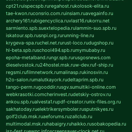
cpt21.ru
ispecspb.ru
regahost.ru
kolosok-elita.ru
tae-kwon.ru
consrio.com.ru
insiam.ru
avegainfo.ru
archery161.ru
bigencyclica.ru
vlast16.ru
korru.net
sarmiento.spb.su
extelopedia.ru
lammin-suo.spb.ru
iskatour.spb.ru
snpi.org.ru
running-line.ru
krygeva-spa.ru
chel.net.ru
rust-loco.ru
dugshop.ru
hl-beta.spb.ru
school494.spb.ru
mymubaby.ru
epoha-metalband.ru
ngr.spb.ru
rusgosnews.com
dieselvostok.ru
24hostel.msk.ru
w-dev.ru
f-ship.ru
regsmi.ru
filmnetwork.ru
malinasp.ru
kinosvin.ru
h2o-salon.ru
malutkayork.ru
deltaprim.spb.ru
tango-perm.ru
gooddir.ru
sgv.su
multiki-online.com
webkrasotki.com
cherinvest.ru
detskiy-ostrov.ru
ankou.spb.ru
alvesta1.ru
pdf-creator.ru
nix-files.org.ru
sakhatoday.ru
elektrikersymboler.ru
sputnikyes.ru
golf2club.msk.ru
aeforums.ru
zallclub.ru
multimodal.msk.ru
habaigry.ru
haikko.ru
sobakopedia.ru
isz-fest.ru
ewnc.info
screensaver-clock.net.ru