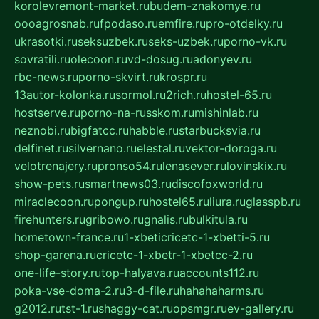
korolevremont-market.ru
budem-znakomye.ru
oooagrosnab.ru
fpodaso.ru
emfire.ru
pro-otdelky.ru
ukrasotki.ru
seksuzbek.ru
seks-uzbek.ru
porno-vk.ru
sovratili.ru
olecoon.ru
vd-dosug.ru
adonyev.ru
rbc-news.ru
porno-skvirt.ru
krospr.ru
13autor-kolonka.ru
sormol.ru
2rich.ru
hostel-65.ru
hostserve.ru
porno-na-russkom.ru
mishinlab.ru
neznobi.ru
bigfatcc.ru
habble.ru
starbucksvia.ru
delfinet.ru
silvernano.ru
elestal.ru
vektor-doroga.ru
velotrenajery.ru
pronso54.ru
lenasever.ru
lovinskix.ru
show-pets.ru
smartnews03.ru
discofoxworld.ru
miraclecoon.ru
pongup.ru
hostel65.ru
liura.ru
glasspb.ru
firehunters.ru
gribowo.ru
gnalis.ru
bulkitula.ru
hometown-france.ru
1-xbeticricetc-1-xbetti-5.ru
shop-garena.ru
cricetc-1-xbetr-1-xbetcc-2.ru
one-life-story.ru
top-halyava.ru
accounts112.ru
poka-vse-doma-2.ru
3-d-file.ru
hahahaharms.ru
g2012.ru
tst-1.ru
shaggy-cat.ru
opsmgr.ru
ev-gallery.ru