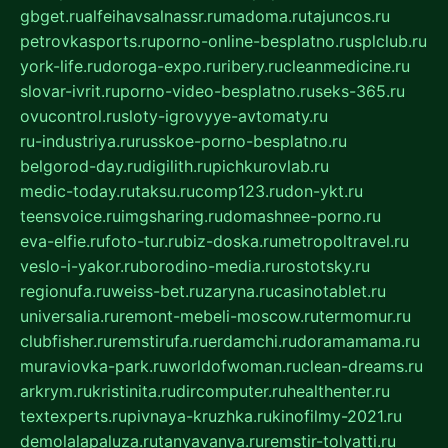
gbget.ru
alfeihavsalnassr.ru
madoma.ru
tajuncos.ru
petrovkasports.ru
porno-online-besplatno.ru
splclub.ru
york-life.ru
doroga-expo.ru
ribery.ru
cleanmedicine.ru
slovar-ivrit.ru
porno-video-besplatno.ru
seks-365.ru
ovucontrol.ru
sloty-igrovyye-avtomaty.ru
ru-industriya.ru
russkoe-porno-besplatno.ru
belgorod-day.ru
digilith.ru
pichkurovlab.ru
medic-today.ru
taksu.ru
comp123.ru
don-ykt.ru
teensvoice.ru
imgsharing.ru
domashnee-porno.ru
eva-elfie.ru
foto-tur.ru
biz-doska.ru
metropoltravel.ru
veslo-i-yakor.ru
borodino-media.ru
rostotsky.ru
regionufa.ru
weiss-bet.ru
zaryna.ru
casinotablet.ru
universalia.ru
remont-mebeli-moscow.ru
termomur.ru
clubfisher.ru
remstirufa.ru
erdamchi.ru
doramamama.ru
muraviovka-park.ru
worldofwoman.ru
clean-dreams.ru
arkrym.ru
kristinita.ru
dircomputer.ru
healthenter.ru
textexperts.ru
pivnaya-kruzhka.ru
kinofilmy-2021.ru
demolalapaluza.ru
tanyavanya.ru
remstir-tolyatti.ru