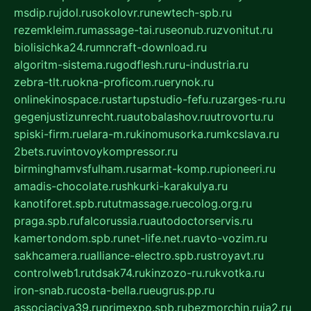
msdip.ru
jdol.ru
sokolovr.ru
newtech-spb.ru
rezemkleim.ru
massage-tai.ru
seonub.ru
zvonitut.ru
biolisichka24.ru
mncraft-download.ru
algoritm-sistema.ru
godflesh.ru
ru-industria.ru
zebra-tlt.ru
okna-proficom.ru
erynok.ru
onlinekinospace.ru
startupstudio-fefu.ru
zarges-ru.ru
gegenjustizunrecht.ru
autobalashov.ru
utrovortu.ru
spiski-firm.ru
elara-m.ru
kinomusorka.ru
mkcslava.ru
2bets.ru
vintovoykompressor.ru
birminghamvsfulham.ru
sarmat-komp.ru
pioneeri.ru
amadis-chocolate.ru
shkurki-karakulya.ru
kanotiforet.spb.ru
tutmassage.ru
ecolog.org.ru
praga.spb.ru
falcorussia.ru
autodoctorservis.ru
kamertondom.spb.ru
net-life.net.ru
avto-vozim.ru
sakhcamera.ru
alliance-electro.spb.ru
stroyavt.ru
controlweb1.ru
tdsak74.ru
kinzozo-ru.ru
kvotka.ru
iron-snab.ru
costa-bella.ru
eugrus.pp.ru
associaciya39.ru
primexpo.spb.ru
bezmorchin.ru
ia2.ru