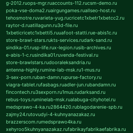
g-2012.ru
ops-mgr.ru
accounts-112.ru
csm-demo.ru
poka-vse-doma2.ru
airgungames.ru
allseo-host.ru
tehosmotre.ru
varieta-yug.ru
cricetc1xbetr1xbetcc2.ru
raytor-d.ru
atillagunn.ru
3d-file.ru
1xbeticricetc1xbetti5.ru
uafoot-statti.ru
e-abis1c.ru
store-brawl-stars.ru
kts-services.ru
dark-sand.ru
sindika-01.ru
sp-life.ru
x-legion.ru
sib-archives.ru
e-abis-1-c.ru
sindika01.ru
venda-festival.ru
store-brawlstars.ru
dooraleksandria.ru
antenna-highly.ru
mine-lab-msk.ru
1-mus.ru
3-sex-porn.ru
ban-damn.ru
purse-factory.ru
viagra-tablet.ru
fasbags.ru
adler-jun.ru
bandamn.ru
fincontech.ru
3sexporn.ru
1mus.ru
darksand.ru
rebus-toys.ru
minelab-msk.ru
alabuga-cityhotel.ru
medsprawo-4-ka.ru
2864420.ru
blagodarenie-spb.ru
zajmy24.ru
tovudyi-4-kuhnyanazakaz.ru
brazzerscom.ru
medsprawo4ka.ru
xehyroo5kuhnyanazakaz.ru
fabrikayfabrikaefabrika.ru