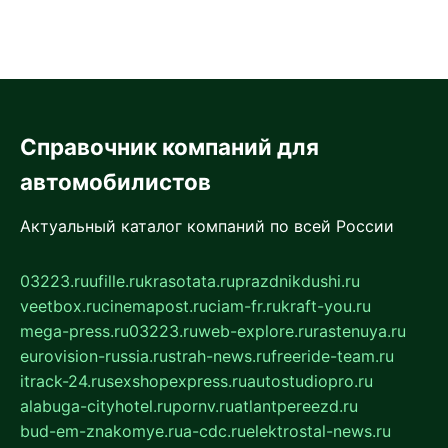
Справочник компаний для
автомобилистов
Актуальный каталог компаний по всей России
03223.ru
ufille.ru
krasotata.ru
prazdnikdushi.ru
veetbox.ru
cinemapost.ru
ciam-fr.ru
kraft-you.ru
mega-press.ru
03223.ru
web-explore.ru
rastenuya.ru
eurovision-russia.ru
strah-news.ru
freeride-team.ru
itrack-24.ru
sexshopexpress.ru
autostudiopro.ru
alabuga-cityhotel.ru
pornv.ru
atlantpereezd.ru
bud-em-znakomye.ru
a-cdc.ru
elektrostal-news.ru