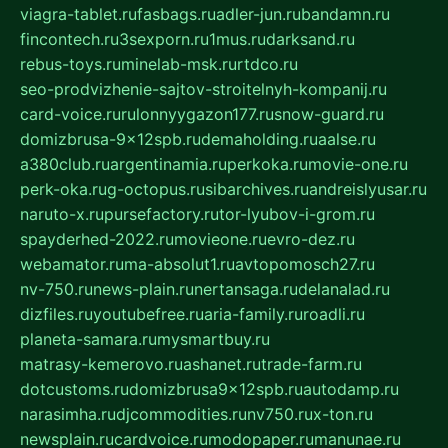
viagra-tablet.ru
fasbags.ru
adler-jun.ru
bandamn.ru
fincontech.ru
3sexporn.ru
1mus.ru
darksand.ru
rebus-toys.ru
minelab-msk.ru
rtdco.ru
seo-prodvizhenie-sajtov-stroitelnyh-kompanij.ru
card-voice.ru
rulonnyygazon177.ru
snow-guard.ru
domizbrusa-9x12spb.ru
demaholding.ru
aalse.ru
a380club.ru
argentinamia.ru
perkoka.ru
movie-one.ru
perk-oka.ru
g-octopus.ru
sibarchives.ru
andreislyusar.ru
naruto-x.ru
pursefactory.ru
tor-lyubov-i-grom.ru
spayderhed-2022.ru
movieone.ru
evro-dez.ru
webamator.ru
ma-absolut1.ru
avtopomosch27.ru
nv-750.ru
news-plain.ru
nertansaga.ru
delanalad.ru
dizfiles.ru
youtubefree.ru
aria-family.ru
roadli.ru
planeta-samara.ru
mysmartbuy.ru
matrasy-kemerovo.ru
ashanet.ru
trade-farm.ru
dotcustoms.ru
domizbrusa9x12spb.ru
autodamp.ru
narasimha.ru
djcommodities.ru
nv750.ru
x-ton.ru
newsplain.ru
cardvoice.ru
modopaper.ru
manunae.ru