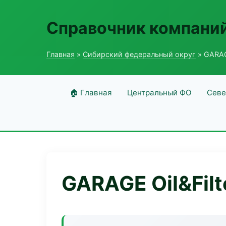
Справочник компаний
Главная
»
Сибирский федеральный округ
» GARAG
🏠 Главная
Центральный ФО
Севе
GARAGE Oil&Fil