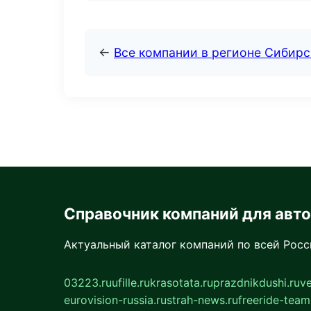
←
Все компании в регионе Сибир
Справочник компаний для авт
Актуальный каталог компаний по всей Рос
03223.ru
ufille.ru
krasotata.ru
prazdnikdushi.ru
v
eurovision-russia.ru
strah-news.ru
freeride-team