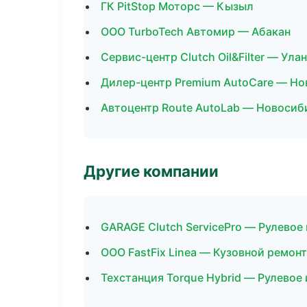
ГК PitStop Моторс — Кызыл
ООО TurboTech Автомир — Абакан
Сервис-центр Clutch Oil&Filter — Ула
Дилер-центр Premium AutoCare — Н
Автоцентр Route AutoLab — Новосиб
Другие компании
GARAGE Clutch ServicePro — Рулевое
ООО FastFix Linea — Кузовной ремонт
Техстанция Torque Hybrid — Рулевое 