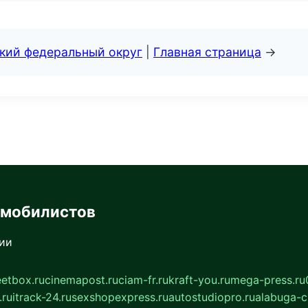
ский федеральный округ
|
Главная страница
→
омобилистов
сии
eetbox.ru
cinemapost.ru
ciam-fr.ru
kraft-you.ru
mega-press.ru
.ru
itrack-24.ru
sexshopexpress.ru
autostudiopro.ru
alabuga-ci