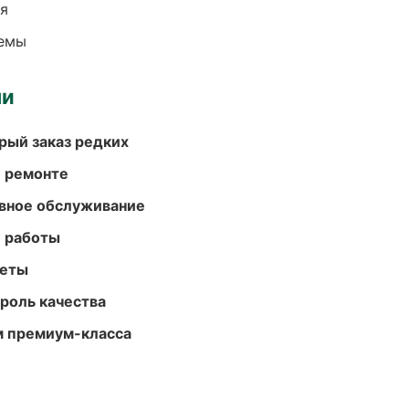
ия
темы
ми
рый заказ редких
и ремонте
вное обслуживание
е работы
меты
роль качества
м премиум-класса