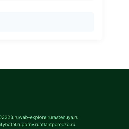
03223.ru
web-explore.ru
rastenuya.ru
tyhotel.ru
pornv.ru
atlantpereezd.ru