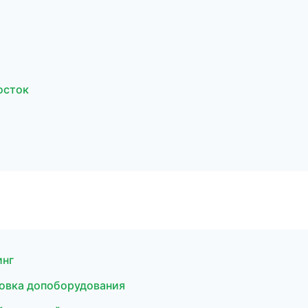
осток
инг
ановка допоборудования