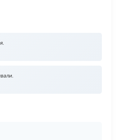
я.
вали.