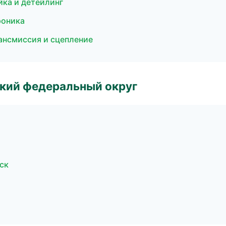
йка и детейлинг
роника
ансмиссия и сцепление
ский федеральный округ
ск