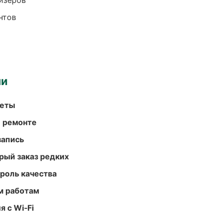
йзеров
нтов
ми
меты
и ремонте
запись
рый заказ редких
роль качества
м работам
 с Wi‑Fi