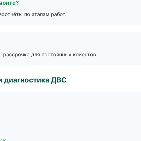
монте?
еоотчёты по этапам работ.
, рассрочка для постоянных клиентов.
и диагностика ДВС
рск