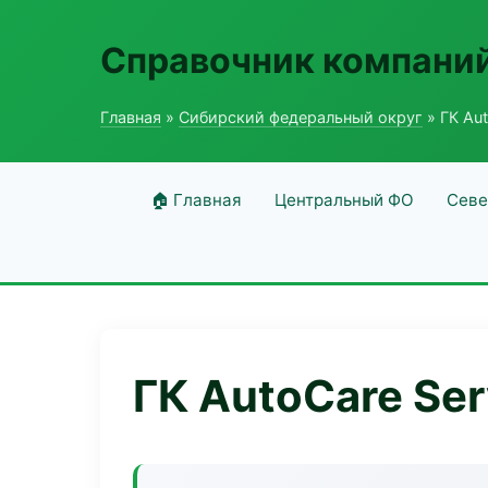
Справочник компаний
Главная
»
Сибирский федеральный округ
» ГК Aut
🏠 Главная
Центральный ФО
Севе
ГК AutoCare Ser