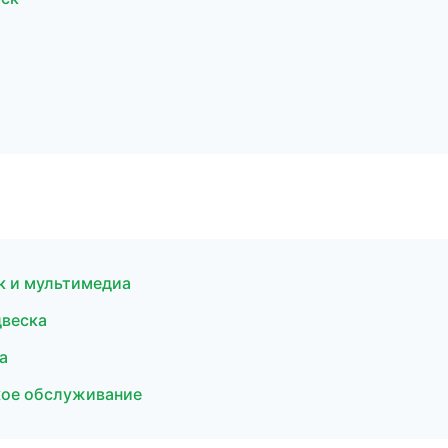
к и мультимедиа
двеска
а
кое обслуживание