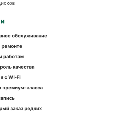
дисков
ми
вное обслуживание
и ремонте
м работам
роль качества
 с Wi‑Fi
м премиум-класса
запись
рый заказ редких