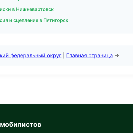
диски в Нижневартовск
сия и сцепление в Пятигорск
ский федеральный округ
|
Главная страница
→
омобилистов