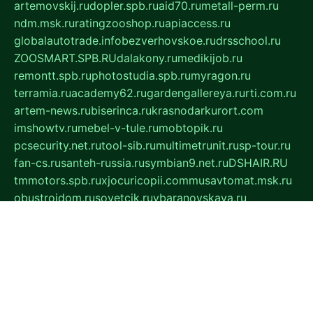
artemovskij.ru
dopler.spb.ru
aid70.ru
metall-perm.ru
ndm.msk.ru
ratingzooshop.ru
apiaccess.ru
globalautotrade.info
bezverhovskoe.ru
drsschool.ru
ZOOSMART.SPB.RU
dalakony.ru
medikijob.ru
remontt.spb.ru
photostudia.spb.ru
myragon.ru
terramia.ru
academy62.ru
gardengallereya.ru
rti.com.ru
artem-news.ru
biserinca.ru
krasnodarkurort.com
imshowtv.ru
mebel-v-tule.ru
mobtopik.ru
pcsecurity.net.ru
tool-sib.ru
multimetrunit.ru
sp-tour.ru
fan-cs.ru
santeh-russia.ru
symbian9.net.ru
DSHAIR.RU
tmmotors.spb.ru
xjocuricopii.com
musavtomat.msk.ru
obustrojdom.ru
sovetcik.ru
ybaranovskaya.ru
ppknews.ru
cult-alshei.ru
JAPANRUSSIA.RU
proekciyamebel.ru
imper-finans.ru
rim.org.ru
glamourai.ru
brassminus.ru
zabor-pro.ru
ftn.pp.ru
dorogoe58.ru
laimengpacker.ru
kuzova-zapchasti.ru
sageerp.ru
taxodrom.ru
dsrazvitie.ru
hardcity.net.ru
ratinghomegames.ru
topservice25.ru
gubernyan.ru