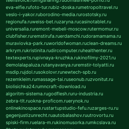
teensvoice.ru
imgsharing.ru
domashnee-porno.ru
eva-elfie.ru
foto-tur.ru
biz-doska.ru
metropoltravel.ru
veslo-i-yakor.ru
borodino-media.ru
rostotsky.ru
regionufa.ru
weiss-bet.ru
zaryna.ru
casinotablet.ru
universalia.ru
remont-mebeli-moscow.ru
termomur.ru
clubfisher.ru
remstirufa.ru
erdamchi.ru
doramamama.ru
muraviovka-park.ru
worldofwoman.ru
clean-dreams.ru
arkrym.ru
kristinita.ru
dircomputer.ru
healthenter.ru
textexperts.ru
pivnaya-kruzhka.ru
kinofilmy-2021.ru
demolalapaluza.ru
tanyavanya.ru
remstir-tolyatti.ru
msdip.ru
jdol.ru
sokolovr.ru
newtech-spb.ru
rezemkleim.ru
massage-tai.ru
seonub.ru
zvonitut.ru
biolisichka24.ru
mncraft-download.ru
algoritm-sistema.ru
godflesh.ru
ru-industria.ru
zebra-tlt.ru
okna-proficom.ru
erynok.ru
onlinekinospace.ru
startupstudio-fefu.ru
zarges-ru.ru
gegenjustizunrecht.ru
autobalashov.ru
utrovortu.ru
spiski-firm.ru
elara-m.ru
kinomusorka.ru
mkcslava.ru