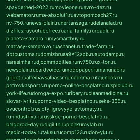
spayderhed-2022.ru
movieone.ru
evro-dez.ru
webamator.ru
ma-absolut1.ru
avtopomosch27.ru
nv-750.ru
news-plain.ru
nertansaga.ru
delanalad.ru
dizfiles.ru
youtubefree.ru
aria-family.ru
roadli.ru
planeta-samara.ru
mysmartbuy.ru
matrasy-kemerovo.ru
ashanet.ru
trade-farm.ru
dotcustoms.ru
domizbrusa9x12spb.ru
autodamp.ru
narasimha.ru
djcommodities.ru
nv750.ru
x-ton.ru
newsplain.ru
cardvoice.ru
modopaper.ru
manunae.ru
gbget.ru
alfeihavsalnassr.ru
madoma.ru
tajuncos.ru
petrovkasports.ru
porno-online-besplatno.ru
splclub.ru
york-life.ru
doroga-expo.ru
ribery.ru
cleanmedicine.ru
slovar-ivrit.ru
porno-video-besplatno.ru
seks-365.ru
ovucontrol.ru
sloty-igrovyye-avtomaty.ru
ru-industriya.ru
russkoe-porno-besplatno.ru
belgorod-day.ru
digilith.ru
pichkurovlab.ru
medic-today.ru
taksu.ru
comp123.ru
don-ykt.ru