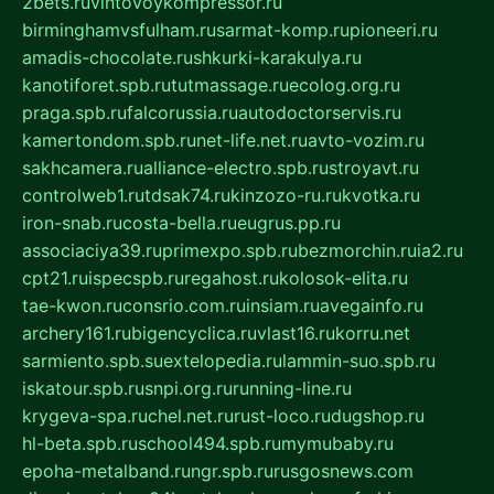
2bets.ru
vintovoykompressor.ru
birminghamvsfulham.ru
sarmat-komp.ru
pioneeri.ru
amadis-chocolate.ru
shkurki-karakulya.ru
kanotiforet.spb.ru
tutmassage.ru
ecolog.org.ru
praga.spb.ru
falcorussia.ru
autodoctorservis.ru
kamertondom.spb.ru
net-life.net.ru
avto-vozim.ru
sakhcamera.ru
alliance-electro.spb.ru
stroyavt.ru
controlweb1.ru
tdsak74.ru
kinzozo-ru.ru
kvotka.ru
iron-snab.ru
costa-bella.ru
eugrus.pp.ru
associaciya39.ru
primexpo.spb.ru
bezmorchin.ru
ia2.ru
cpt21.ru
ispecspb.ru
regahost.ru
kolosok-elita.ru
tae-kwon.ru
consrio.com.ru
insiam.ru
avegainfo.ru
archery161.ru
bigencyclica.ru
vlast16.ru
korru.net
sarmiento.spb.su
extelopedia.ru
lammin-suo.spb.ru
iskatour.spb.ru
snpi.org.ru
running-line.ru
krygeva-spa.ru
chel.net.ru
rust-loco.ru
dugshop.ru
hl-beta.spb.ru
school494.spb.ru
mymubaby.ru
epoha-metalband.ru
ngr.spb.ru
rusgosnews.com