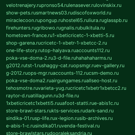
velotrenajery.ru
pronso54.ru
lenasever.ru
lovinskix.ru
show-pets.ru
smartnews03.ru
discofoxworld.ru
miraclecoon.ru
pongup.ru
hostel65.ru
liura.ru
glasspb.ru
firehunters.ru
gribowo.ru
gnalis.ru
bulkitula.ru
hometown-france.ru
1-xbeticricetc-1-xbetti-5.ru
shop-garena.ru
cricetc-1-xbetr-1-xbetcc-2.ru
one-life-story.ru
top-halyava.ru
accounts112.ru
poka-vse-doma-2.ru
3-d-file.ru
hahahaharms.ru
g2012.ru
tst-1.ru
shaggy-cat.ru
opsmgr.ru
ev-gallery.ru
g-2012.ru
ops-mgr.ru
accounts-112.ru
csm-demo.ru
poka-vse-doma2.ru
airgungames.ru
allseo-host.ru
tehosmotre.ru
varieta-yug.ru
cricetc1xbetr1xbetcc2.ru
raytor-d.ru
atillagunn.ru
3d-file.ru
1xbeticricetc1xbetti5.ru
uafoot-statti.ru
e-abis1c.ru
store-brawl-stars.ru
kts-services.ru
dark-sand.ru
sindika-01.ru
sp-life.ru
x-legion.ru
sib-archives.ru
e-abis-1-c.ru
sindika01.ru
venda-festival.ru
store-brawlstars.ru
dooraleksandria.ru