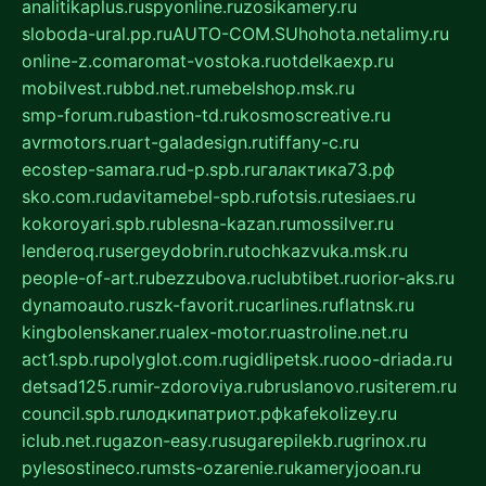
analitikaplus.ru
spyonline.ru
zosikamery.ru
sloboda-ural.pp.ru
AUTO-COM.SU
hohota.net
alimy.ru
online-z.com
aromat-vostoka.ru
otdelkaexp.ru
mobilvest.ru
bbd.net.ru
mebelshop.msk.ru
smp-forum.ru
bastion-td.ru
kosmoscreative.ru
avrmotors.ru
art-galadesign.ru
tiffany-c.ru
ecostep-samara.ru
d-p.spb.ru
галактика73.рф
sko.com.ru
davitamebel-spb.ru
fotsis.ru
tesiaes.ru
kokoroyari.spb.ru
blesna-kazan.ru
mossilver.ru
lenderoq.ru
sergeydobrin.ru
tochkazvuka.msk.ru
people-of-art.ru
bezzubova.ru
clubtibet.ru
orior-aks.ru
dynamoauto.ru
szk-favorit.ru
carlines.ru
flatnsk.ru
kingbolenskaner.ru
alex-motor.ru
astroline.net.ru
act1.spb.ru
polyglot.com.ru
gidlipetsk.ru
ooo-driada.ru
detsad125.ru
mir-zdoroviya.ru
bruslanovo.ru
siterem.ru
council.spb.ru
лодкипатриот.рф
kafekolizey.ru
iclub.net.ru
gazon-easy.ru
sugarepilekb.ru
grinox.ru
pylesostineco.ru
msts-ozarenie.ru
kameryjooan.ru