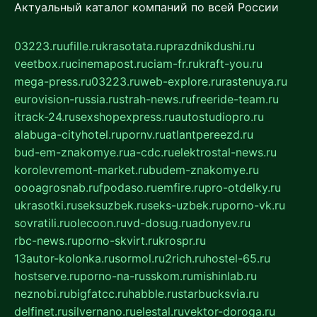
Актуальный каталог компаний по всей России
03223.ru
ufille.ru
krasotata.ru
prazdnikdushi.ru
veetbox.ru
cinemapost.ru
ciam-fr.ru
kraft-you.ru
mega-press.ru
03223.ru
web-explore.ru
rastenuya.ru
eurovision-russia.ru
strah-news.ru
freeride-team.ru
itrack-24.ru
sexshopexpress.ru
autostudiopro.ru
alabuga-cityhotel.ru
pornv.ru
atlantpereezd.ru
bud-em-znakomye.ru
a-cdc.ru
elektrostal-news.ru
korolevremont-market.ru
budem-znakomye.ru
oooagrosnab.ru
fpodaso.ru
emfire.ru
pro-otdelky.ru
ukrasotki.ru
seksuzbek.ru
seks-uzbek.ru
porno-vk.ru
sovratili.ru
olecoon.ru
vd-dosug.ru
adonyev.ru
rbc-news.ru
porno-skvirt.ru
krospr.ru
13autor-kolonka.ru
sormol.ru
2rich.ru
hostel-65.ru
hostserve.ru
porno-na-russkom.ru
mishinlab.ru
neznobi.ru
bigfatcc.ru
habble.ru
starbucksvia.ru
delfinet.ru
silvernano.ru
elestal.ru
vektor-doroga.ru