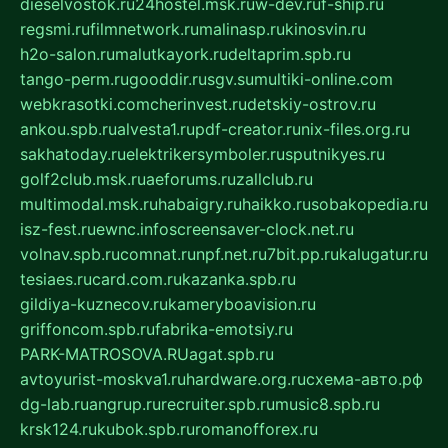
dieselvostok.ru
24hostel.msk.ru
w-dev.ru
f-ship.ru
regsmi.ru
filmnetwork.ru
malinasp.ru
kinosvin.ru
h2o-salon.ru
malutkayork.ru
deltaprim.spb.ru
tango-perm.ru
gooddir.ru
sgv.su
multiki-online.com
webkrasotki.com
cherinvest.ru
detskiy-ostrov.ru
ankou.spb.ru
alvesta1.ru
pdf-creator.ru
nix-files.org.ru
sakhatoday.ru
elektrikersymboler.ru
sputnikyes.ru
golf2club.msk.ru
aeforums.ru
zallclub.ru
multimodal.msk.ru
habaigry.ru
haikko.ru
sobakopedia.ru
isz-fest.ru
ewnc.info
screensaver-clock.net.ru
volnav.spb.ru
comnat.ru
npf.net.ru
7bit.pp.ru
kalugatur.ru
tesiaes.ru
card.com.ru
kazanka.spb.ru
gildiya-kuznecov.ru
kameryboavision.ru
griffoncom.spb.ru
fabrika-emotsiy.ru
PARK-MATROSOVA.RU
agat.spb.ru
avtoyurist-moskva1.ru
hardware.org.ru
схема-авто.рф
dg-lab.ru
angrup.ru
recruiter.spb.ru
music8.spb.ru
krsk124.ru
kubok.spb.ru
romanofforex.ru