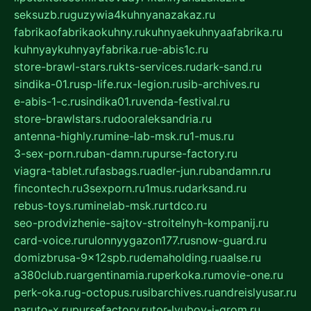
seksuzb.ru
guzywia4kuhnyanazakaz.ru
fabrikaofabrikaokuhny.ru
kuhnyaekuhnyaafabrika.ru
kuhnyaykuhnyayfabrika.ru
e-abis1c.ru
store-brawl-stars.ru
kts-services.ru
dark-sand.ru
sindika-01.ru
sp-life.ru
x-legion.ru
sib-archives.ru
e-abis-1-c.ru
sindika01.ru
venda-festival.ru
store-brawlstars.ru
dooraleksandria.ru
antenna-highly.ru
mine-lab-msk.ru
1-mus.ru
3-sex-porn.ru
ban-damn.ru
purse-factory.ru
viagra-tablet.ru
fasbags.ru
adler-jun.ru
bandamn.ru
fincontech.ru
3sexporn.ru
1mus.ru
darksand.ru
rebus-toys.ru
minelab-msk.ru
rtdco.ru
seo-prodvizhenie-sajtov-stroitelnyh-kompanij.ru
card-voice.ru
rulonnyygazon177.ru
snow-guard.ru
domizbrusa-9x12spb.ru
demaholding.ru
aalse.ru
a380club.ru
argentinamia.ru
perkoka.ru
movie-one.ru
perk-oka.ru
g-octopus.ru
sibarchives.ru
andreislyusar.ru
naruto-x.ru
pursefactory.ru
tor-lyubov-i-grom.ru