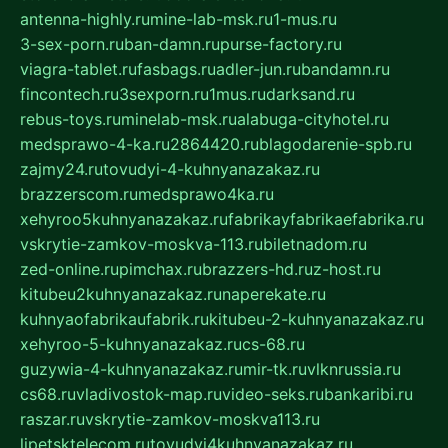
antenna-highly.ru
mine-lab-msk.ru
1-mus.ru
3-sex-porn.ru
ban-damn.ru
purse-factory.ru
viagra-tablet.ru
fasbags.ru
adler-jun.ru
bandamn.ru
fincontech.ru
3sexporn.ru
1mus.ru
darksand.ru
rebus-toys.ru
minelab-msk.ru
alabuga-cityhotel.ru
medsprawo-4-ka.ru
2864420.ru
blagodarenie-spb.ru
zajmy24.ru
tovudyi-4-kuhnyanazakaz.ru
brazzerscom.ru
medsprawo4ka.ru
xehyroo5kuhnyanazakaz.ru
fabrikayfabrikaefabrika.ru
vskrytie-zamkov-moskva-113.ru
biletnadom.ru
zed-online.ru
pimchax.ru
brazzers-hd.ru
z-host.ru
kitubeu2kuhnyanazakaz.ru
naperekate.ru
kuhnyaofabrikaufabrik.ru
kitubeu-2-kuhnyanazakaz.ru
xehyroo-5-kuhnyanazakaz.ru
cs-68.ru
guzywia-4-kuhnyanazakaz.ru
mir-tk.ru
vlknrussia.ru
cs68.ru
vladivostok-map.ru
video-seks.ru
bankaribi.ru
raszar.ru
vskrytie-zamkov-moskva113.ru
lipetsktelecom.ru
tovudyi4kuhnyanazakaz.ru