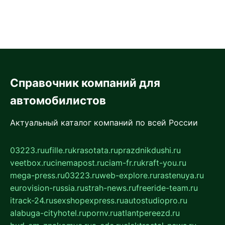
Справочник компаний для
автомобилистов
Актуальный каталог компаний по всей России
03223.ru
ufille.ru
krasotata.ru
prazdnikdushi.ru
veetbox.ru
cinemapost.ru
ciam-fr.ru
kraft-you.ru
mega-press.ru
03223.ru
web-explore.ru
rastenuya.ru
eurovision-russia.ru
strah-news.ru
freeride-team.ru
itrack-24.ru
sexshopexpress.ru
autostudiopro.ru
alabuga-cityhotel.ru
pornv.ru
atlantpereezd.ru