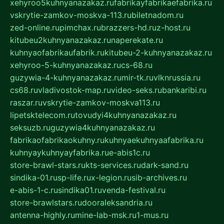
xehyroo5kuhnyanazakaz.ru
fabrikayfabrikaefabrika.ru
vskrytie-zamkov-moskva-113.ru
biletnadom.ru
zed-online.ru
pimchax.ru
brazzers-hd.ru
z-host.ru
kitubeu2kuhnyanazakaz.ru
naperekate.ru
kuhnyaofabrikaufabrik.ru
kitubeu-2-kuhnyanazakaz.ru
xehyroo-5-kuhnyanazakaz.ru
cs-68.ru
guzywia-4-kuhnyanazakaz.ru
mir-tk.ru
vlknrussia.ru
cs68.ru
vladivostok-map.ru
video-seks.ru
bankaribi.ru
raszar.ru
vskrytie-zamkov-moskva113.ru
lipetsktelecom.ru
tovudyi4kuhnyanazakaz.ru
seksuzb.ru
guzywia4kuhnyanazakaz.ru
fabrikaofabrikaokuhny.ru
kuhnyaekuhnyaafabrika.ru
kuhnyaykuhnyayfabrika.ru
e-abis1c.ru
store-brawl-stars.ru
kts-services.ru
dark-sand.ru
sindika-01.ru
sp-life.ru
x-legion.ru
sib-archives.ru
e-abis-1-c.ru
sindika01.ru
venda-festival.ru
store-brawlstars.ru
dooraleksandria.ru
antenna-highly.ru
mine-lab-msk.ru
1-mus.ru