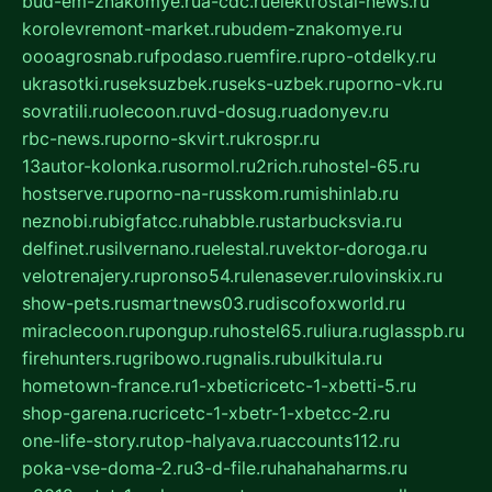
bud-em-znakomye.ru
a-cdc.ru
elektrostal-news.ru
korolevremont-market.ru
budem-znakomye.ru
oooagrosnab.ru
fpodaso.ru
emfire.ru
pro-otdelky.ru
ukrasotki.ru
seksuzbek.ru
seks-uzbek.ru
porno-vk.ru
sovratili.ru
olecoon.ru
vd-dosug.ru
adonyev.ru
rbc-news.ru
porno-skvirt.ru
krospr.ru
13autor-kolonka.ru
sormol.ru
2rich.ru
hostel-65.ru
hostserve.ru
porno-na-russkom.ru
mishinlab.ru
neznobi.ru
bigfatcc.ru
habble.ru
starbucksvia.ru
delfinet.ru
silvernano.ru
elestal.ru
vektor-doroga.ru
velotrenajery.ru
pronso54.ru
lenasever.ru
lovinskix.ru
show-pets.ru
smartnews03.ru
discofoxworld.ru
miraclecoon.ru
pongup.ru
hostel65.ru
liura.ru
glasspb.ru
firehunters.ru
gribowo.ru
gnalis.ru
bulkitula.ru
hometown-france.ru
1-xbeticricetc-1-xbetti-5.ru
shop-garena.ru
cricetc-1-xbetr-1-xbetcc-2.ru
one-life-story.ru
top-halyava.ru
accounts112.ru
poka-vse-doma-2.ru
3-d-file.ru
hahahaharms.ru