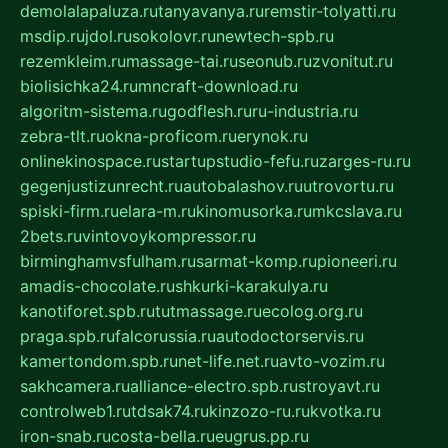
demolalapaluza.ru
tanyavanya.ru
remstir-tolyatti.ru
msdip.ru
jdol.ru
sokolovr.ru
newtech-spb.ru
rezemkleim.ru
massage-tai.ru
seonub.ru
zvonitut.ru
biolisichka24.ru
mncraft-download.ru
algoritm-sistema.ru
godflesh.ru
ru-industria.ru
zebra-tlt.ru
okna-proficom.ru
erynok.ru
onlinekinospace.ru
startupstudio-fefu.ru
zarges-ru.ru
gegenjustizunrecht.ru
autobalashov.ru
utrovortu.ru
spiski-firm.ru
elara-m.ru
kinomusorka.ru
mkcslava.ru
2bets.ru
vintovoykompressor.ru
birminghamvsfulham.ru
sarmat-komp.ru
pioneeri.ru
amadis-chocolate.ru
shkurki-karakulya.ru
kanotiforet.spb.ru
tutmassage.ru
ecolog.org.ru
praga.spb.ru
falcorussia.ru
autodoctorservis.ru
kamertondom.spb.ru
net-life.net.ru
avto-vozim.ru
sakhcamera.ru
alliance-electro.spb.ru
stroyavt.ru
controlweb1.ru
tdsak74.ru
kinzozo-ru.ru
kvotka.ru
iron-snab.ru
costa-bella.ru
eugrus.pp.ru