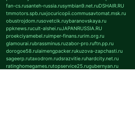
fan-cs.ru
santeh-russia.ru
symbian9.net.ru
DSHAIR.RU
tmmotors.spb.ru
xjocuricopii.com
musavtomat.msk.ru
obustrojdom.ru
sovetcik.ru
ybaranovskaya.ru
ppknews.ru
cult-alshei.ru
JAPANRUSSIA.RU
proekciyamebel.ru
imper-finans.ru
rim.org.ru
glamourai.ru
brassminus.ru
zabor-pro.ru
ftn.pp.ru
dorogoe58.ru
laimengpacker.ru
kuzova-zapchasti.ru
sageerp.ru
taxodrom.ru
dsrazvitie.ru
hardcity.net.ru
ratinghomegames.ru
topservice25.ru
gubernyan.ru
gtglasslined.ru
ii4.ru
tssport.spb.ru
andorra24.com
blackwallstreet.ru
oboimos.ru
optim-doors.com.ru
ikuch.ru
nycr.org.ru
npa21.ru
vremya-ch.spb.ru
desert000.ru
ivtorgi.ru
ifiori.ru
catalog-statei.ru
dcv.org.ru
spetsmaster174.ru
ipkameryhiseeu.ru
dum26.ru
ruspol.spb.ru
fr-opendp.ru
kam-solnyshko.ru
cheyenne-arapaho.ru
sevzapmetal.spb.ru
ted-lapidus.spb.ru
parasite-eliminator.ru
sigma-complete.ru
modernworld.ru
dama-moda.ru