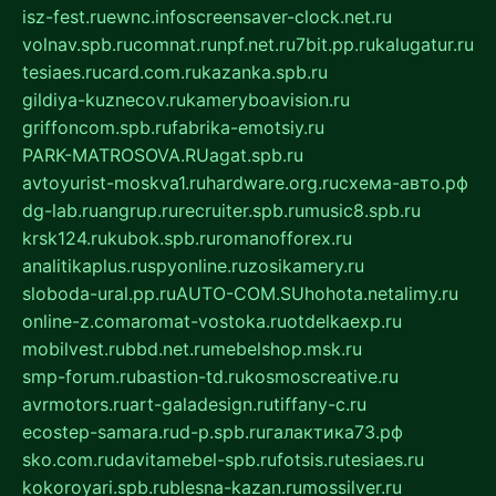
isz-fest.ru
ewnc.info
screensaver-clock.net.ru
volnav.spb.ru
comnat.ru
npf.net.ru
7bit.pp.ru
kalugatur.ru
tesiaes.ru
card.com.ru
kazanka.spb.ru
gildiya-kuznecov.ru
kameryboavision.ru
griffoncom.spb.ru
fabrika-emotsiy.ru
PARK-MATROSOVA.RU
agat.spb.ru
avtoyurist-moskva1.ru
hardware.org.ru
схема-авто.рф
dg-lab.ru
angrup.ru
recruiter.spb.ru
music8.spb.ru
krsk124.ru
kubok.spb.ru
romanofforex.ru
analitikaplus.ru
spyonline.ru
zosikamery.ru
sloboda-ural.pp.ru
AUTO-COM.SU
hohota.net
alimy.ru
online-z.com
aromat-vostoka.ru
otdelkaexp.ru
mobilvest.ru
bbd.net.ru
mebelshop.msk.ru
smp-forum.ru
bastion-td.ru
kosmoscreative.ru
avrmotors.ru
art-galadesign.ru
tiffany-c.ru
ecostep-samara.ru
d-p.spb.ru
галактика73.рф
sko.com.ru
davitamebel-spb.ru
fotsis.ru
tesiaes.ru
kokoroyari.spb.ru
blesna-kazan.ru
mossilver.ru