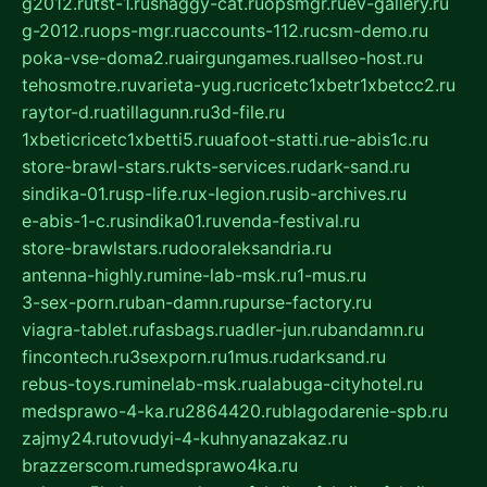
g2012.ru
tst-1.ru
shaggy-cat.ru
opsmgr.ru
ev-gallery.ru
g-2012.ru
ops-mgr.ru
accounts-112.ru
csm-demo.ru
poka-vse-doma2.ru
airgungames.ru
allseo-host.ru
tehosmotre.ru
varieta-yug.ru
cricetc1xbetr1xbetcc2.ru
raytor-d.ru
atillagunn.ru
3d-file.ru
1xbeticricetc1xbetti5.ru
uafoot-statti.ru
e-abis1c.ru
store-brawl-stars.ru
kts-services.ru
dark-sand.ru
sindika-01.ru
sp-life.ru
x-legion.ru
sib-archives.ru
e-abis-1-c.ru
sindika01.ru
venda-festival.ru
store-brawlstars.ru
dooraleksandria.ru
antenna-highly.ru
mine-lab-msk.ru
1-mus.ru
3-sex-porn.ru
ban-damn.ru
purse-factory.ru
viagra-tablet.ru
fasbags.ru
adler-jun.ru
bandamn.ru
fincontech.ru
3sexporn.ru
1mus.ru
darksand.ru
rebus-toys.ru
minelab-msk.ru
alabuga-cityhotel.ru
medsprawo-4-ka.ru
2864420.ru
blagodarenie-spb.ru
zajmy24.ru
tovudyi-4-kuhnyanazakaz.ru
brazzerscom.ru
medsprawo4ka.ru