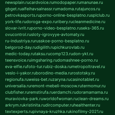
newsplain.ru
cardvoice.ru
modopaper.ru
manunae.ru
gbget.ru
alfeihavsalnassr.ru
madoma.ru
tajuncos.ru
petrovkasports.ru
porno-online-besplatno.ru
splclub.ru
york-life.ru
doroga-expo.ru
ribery.ru
cleanmedicine.ru
slovar-ivrit.ru
porno-video-besplatno.ru
seks-365.ru
ovucontrol.ru
sloty-igrovyye-avtomaty.ru
ru-industriya.ru
russkoe-porno-besplatno.ru
belgorod-day.ru
digilith.ru
pichkurovlab.ru
medic-today.ru
taksu.ru
comp123.ru
don-ykt.ru
teensvoice.ru
imgsharing.ru
domashnee-porno.ru
eva-elfie.ru
foto-tur.ru
biz-doska.ru
metropoltravel.ru
veslo-i-yakor.ru
borodino-media.ru
rostotsky.ru
regionufa.ru
weiss-bet.ru
zaryna.ru
casinotablet.ru
universalia.ru
remont-mebeli-moscow.ru
termomur.ru
clubfisher.ru
remstirufa.ru
erdamchi.ru
doramamama.ru
muraviovka-park.ru
worldofwoman.ru
clean-dreams.ru
arkrym.ru
kristinita.ru
dircomputer.ru
healthenter.ru
textexperts.ru
pivnaya-kruzhka.ru
kinofilmy-2021.ru