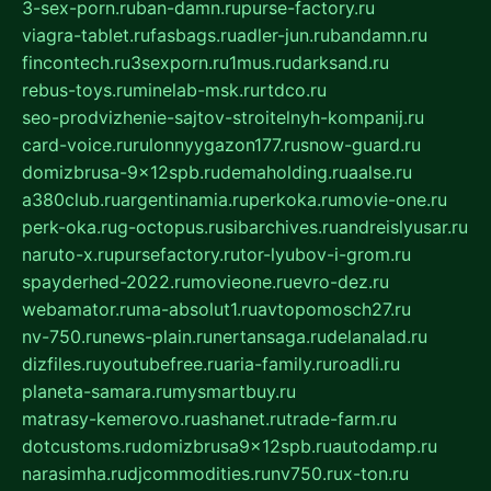
3-sex-porn.ru
ban-damn.ru
purse-factory.ru
viagra-tablet.ru
fasbags.ru
adler-jun.ru
bandamn.ru
fincontech.ru
3sexporn.ru
1mus.ru
darksand.ru
rebus-toys.ru
minelab-msk.ru
rtdco.ru
seo-prodvizhenie-sajtov-stroitelnyh-kompanij.ru
card-voice.ru
rulonnyygazon177.ru
snow-guard.ru
domizbrusa-9x12spb.ru
demaholding.ru
aalse.ru
a380club.ru
argentinamia.ru
perkoka.ru
movie-one.ru
perk-oka.ru
g-octopus.ru
sibarchives.ru
andreislyusar.ru
naruto-x.ru
pursefactory.ru
tor-lyubov-i-grom.ru
spayderhed-2022.ru
movieone.ru
evro-dez.ru
webamator.ru
ma-absolut1.ru
avtopomosch27.ru
nv-750.ru
news-plain.ru
nertansaga.ru
delanalad.ru
dizfiles.ru
youtubefree.ru
aria-family.ru
roadli.ru
planeta-samara.ru
mysmartbuy.ru
matrasy-kemerovo.ru
ashanet.ru
trade-farm.ru
dotcustoms.ru
domizbrusa9x12spb.ru
autodamp.ru
narasimha.ru
djcommodities.ru
nv750.ru
x-ton.ru