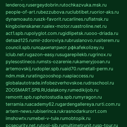
lenderoq.ru
sergeydobrin.ru
tochkazvuka.msk.ru
people-of-art.ru
bezzubova.ru
clubtibet.ru
orior-aks.ru
dynamoauto.ru
szk-favorit.ru
carlines.ru
flatnsk.ru
kingbolenskaner.ru
alex-motor.ru
astroline.net.ru
act1.spb.ru
polyglot.com.ru
gidlipetsk.ru
ooo-driada.ru
detsad125.ru
mir-zdoroviya.ru
bruslanovo.ru
siterem.ru
council.spb.ru
лодкипатриот.рф
kafekolizey.ru
iclub.net.ru
gazon-easy.ru
sugarepilekb.ru
grinox.ru
pylesostineco.ru
msts-ozarenie.ru
kameryjooan.ru
artemovskij.ru
dopler.spb.ru
aid70.ru
metall-perm.ru
ndm.msk.ru
ratingzooshop.ru
apiaccess.ru
globalautotrade.info
bezverhovskoe.ru
drsschool.ru
ZOOSMART.SPB.RU
dalakony.ru
medikijob.ru
remontt.spb.ru
photostudia.spb.ru
myragon.ru
terramia.ru
academy62.ru
gardengallereya.ru
rti.com.ru
artem-news.ru
biserinca.ru
krasnodarkurort.com
imshowtv.ru
mebel-v-tule.ru
mobtopik.ru
pcsecurity.net.ru
tool-sib.ru
multimetrunit.ru
sp-tour.ru