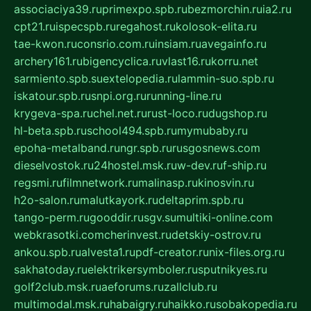
associaciya39.ru
primexpo.spb.ru
bezmorchin.ru
ia2.ru
cpt21.ru
ispecspb.ru
regahost.ru
kolosok-elita.ru
tae-kwon.ru
consrio.com.ru
insiam.ru
avegainfo.ru
archery161.ru
bigencyclica.ru
vlast16.ru
korru.net
sarmiento.spb.su
extelopedia.ru
lammin-suo.spb.ru
iskatour.spb.ru
snpi.org.ru
running-line.ru
krygeva-spa.ru
chel.net.ru
rust-loco.ru
dugshop.ru
hl-beta.spb.ru
school494.spb.ru
mymubaby.ru
epoha-metalband.ru
ngr.spb.ru
rusgosnews.com
dieselvostok.ru
24hostel.msk.ru
w-dev.ru
f-ship.ru
regsmi.ru
filmnetwork.ru
malinasp.ru
kinosvin.ru
h2o-salon.ru
malutkayork.ru
deltaprim.spb.ru
tango-perm.ru
gooddir.ru
sgv.su
multiki-online.com
webkrasotki.com
cherinvest.ru
detskiy-ostrov.ru
ankou.spb.ru
alvesta1.ru
pdf-creator.ru
nix-files.org.ru
sakhatoday.ru
elektrikersymboler.ru
sputnikyes.ru
golf2club.msk.ru
aeforums.ru
zallclub.ru
multimodal.msk.ru
habaigry.ru
haikko.ru
sobakopedia.ru