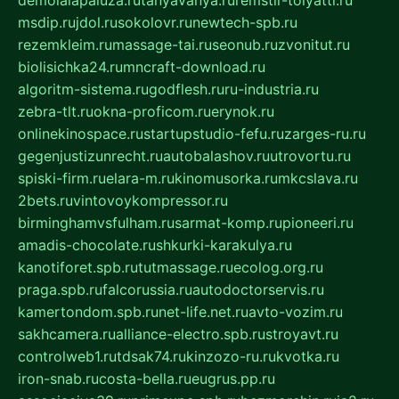
msdip.ru
jdol.ru
sokolovr.ru
newtech-spb.ru
rezemkleim.ru
massage-tai.ru
seonub.ru
zvonitut.ru
biolisichka24.ru
mncraft-download.ru
algoritm-sistema.ru
godflesh.ru
ru-industria.ru
zebra-tlt.ru
okna-proficom.ru
erynok.ru
onlinekinospace.ru
startupstudio-fefu.ru
zarges-ru.ru
gegenjustizunrecht.ru
autobalashov.ru
utrovortu.ru
spiski-firm.ru
elara-m.ru
kinomusorka.ru
mkcslava.ru
2bets.ru
vintovoykompressor.ru
birminghamvsfulham.ru
sarmat-komp.ru
pioneeri.ru
amadis-chocolate.ru
shkurki-karakulya.ru
kanotiforet.spb.ru
tutmassage.ru
ecolog.org.ru
praga.spb.ru
falcorussia.ru
autodoctorservis.ru
kamertondom.spb.ru
net-life.net.ru
avto-vozim.ru
sakhcamera.ru
alliance-electro.spb.ru
stroyavt.ru
controlweb1.ru
tdsak74.ru
kinzozo-ru.ru
kvotka.ru
iron-snab.ru
costa-bella.ru
eugrus.pp.ru