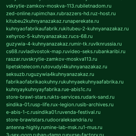
vskrytie-zamkov-moskva-113.ru
biletnadom.ru
zed-online.ru
pimchax.ru
brazzers-hd.ru
z-host.ru
kitubeu2kuhnyanazakaz.ru
naperekate.ru
kuhnyaofabrikaufabrik.ru
kitubeu-2-kuhnyanazakaz.ru
xehyroo-5-kuhnyanazakaz.ru
cs-68.ru
guzywia-4-kuhnyanazakaz.ru
mir-tk.ru
vlknrussia.ru
cs68.ru
vladivostok-map.ru
video-seks.ru
bankaribi.ru
raszar.ru
vskrytie-zamkov-moskva113.ru
lipetsktelecom.ru
tovudyi4kuhnyanazakaz.ru
seksuzb.ru
guzywia4kuhnyanazakaz.ru
fabrikaofabrikaokuhny.ru
kuhnyaekuhnyaafabrika.ru
kuhnyaykuhnyayfabrika.ru
e-abis1c.ru
store-brawl-stars.ru
kts-services.ru
dark-sand.ru
sindika-01.ru
sp-life.ru
x-legion.ru
sib-archives.ru
e-abis-1-c.ru
sindika01.ru
venda-festival.ru
store-brawlstars.ru
dooraleksandria.ru
antenna-highly.ru
mine-lab-msk.ru
1-mus.ru
3-sex-porn.ru
ban-damn.ru
purse-factory.ru