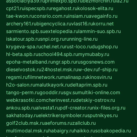
associaciya39.ru
primexpo.spb.ru
bezmorchin.ru
ia2.ru
cpt21.ru
ispecspb.ru
regahost.ru
kolosok-elita.ru
tae-kwon.ru
consrio.com.ru
insiam.ru
avegainfo.ru
archery161.ru
bigencyclica.ru
vlast16.ru
korru.net
sarmiento.spb.su
extelopedia.ru
lammin-suo.spb.ru
iskatour.spb.ru
snpi.org.ru
running-line.ru
krygeva-spa.ru
chel.net.ru
rust-loco.ru
dugshop.ru
hl-beta.spb.ru
school494.spb.ru
mymubaby.ru
epoha-metalband.ru
ngr.spb.ru
rusgosnews.com
dieselvostok.ru
24hostel.msk.ru
w-dev.ru
f-ship.ru
regsmi.ru
filmnetwork.ru
malinasp.ru
kinosvin.ru
h2o-salon.ru
malutkayork.ru
deltaprim.spb.ru
tango-perm.ru
gooddir.ru
sgv.su
multiki-online.com
webkrasotki.com
cherinvest.ru
detskiy-ostrov.ru
ankou.spb.ru
alvesta1.ru
pdf-creator.ru
nix-files.org.ru
sakhatoday.ru
elektrikersymboler.ru
sputnikyes.ru
golf2club.msk.ru
aeforums.ru
zallclub.ru
multimodal.msk.ru
habaigry.ru
haikko.ru
sobakopedia.ru