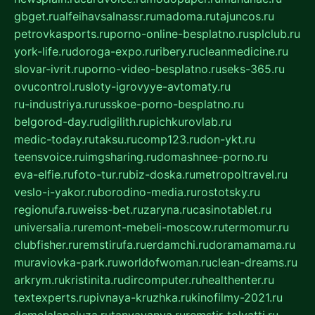
gbget.ru
alfeihavsalnassr.ru
madoma.ru
tajuncos.ru
petrovkasports.ru
porno-online-besplatno.ru
splclub.ru
york-life.ru
doroga-expo.ru
ribery.ru
cleanmedicine.ru
slovar-ivrit.ru
porno-video-besplatno.ru
seks-365.ru
ovucontrol.ru
sloty-igrovyye-avtomaty.ru
ru-industriya.ru
russkoe-porno-besplatno.ru
belgorod-day.ru
digilith.ru
pichkurovlab.ru
medic-today.ru
taksu.ru
comp123.ru
don-ykt.ru
teensvoice.ru
imgsharing.ru
domashnee-porno.ru
eva-elfie.ru
foto-tur.ru
biz-doska.ru
metropoltravel.ru
veslo-i-yakor.ru
borodino-media.ru
rostotsky.ru
regionufa.ru
weiss-bet.ru
zaryna.ru
casinotablet.ru
universalia.ru
remont-mebeli-moscow.ru
termomur.ru
clubfisher.ru
remstirufa.ru
erdamchi.ru
doramamama.ru
muraviovka-park.ru
worldofwoman.ru
clean-dreams.ru
arkrym.ru
kristinita.ru
dircomputer.ru
healthenter.ru
textexperts.ru
pivnaya-kruzhka.ru
kinofilmy-2021.ru
demolalapaluza.ru
tanyavanya.ru
remstir-tolyatti.ru