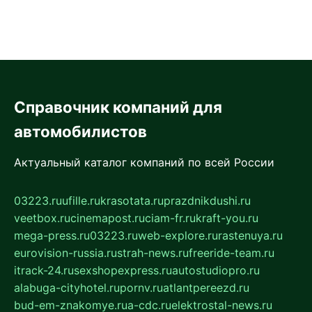
Справочник компаний для
автомобилистов
Актуальный каталог компаний по всей России
03223.ru
ufille.ru
krasotata.ru
prazdnikdushi.ru
veetbox.ru
cinemapost.ru
ciam-fr.ru
kraft-you.ru
mega-press.ru
03223.ru
web-explore.ru
rastenuya.ru
eurovision-russia.ru
strah-news.ru
freeride-team.ru
itrack-24.ru
sexshopexpress.ru
autostudiopro.ru
alabuga-cityhotel.ru
pornv.ru
atlantpereezd.ru
bud-em-znakomye.ru
a-cdc.ru
elektrostal-news.ru