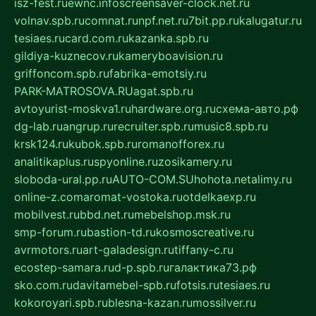
isz-fest.ru
ewnc.info
screensaver-clock.net.ru
volnav.spb.ru
comnat.ru
npf.net.ru
7bit.pp.ru
kalugatur.ru
tesiaes.ru
card.com.ru
kazanka.spb.ru
gildiya-kuznecov.ru
kameryboavision.ru
griffoncom.spb.ru
fabrika-emotsiy.ru
PARK-MATROSOVA.RU
agat.spb.ru
avtoyurist-moskva1.ru
hardware.org.ru
схема-авто.рф
dg-lab.ru
angrup.ru
recruiter.spb.ru
music8.spb.ru
krsk124.ru
kubok.spb.ru
romanofforex.ru
analitikaplus.ru
spyonline.ru
zosikamery.ru
sloboda-ural.pp.ru
AUTO-COM.SU
hohota.net
alimy.ru
online-z.com
aromat-vostoka.ru
otdelkaexp.ru
mobilvest.ru
bbd.net.ru
mebelshop.msk.ru
smp-forum.ru
bastion-td.ru
kosmoscreative.ru
avrmotors.ru
art-galadesign.ru
tiffany-c.ru
ecostep-samara.ru
d-p.spb.ru
галактика73.рф
sko.com.ru
davitamebel-spb.ru
fotsis.ru
tesiaes.ru
kokoroyari.spb.ru
blesna-kazan.ru
mossilver.ru