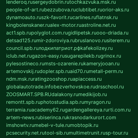
lenderoq.ru
sergeydobrin.ru
tochkazvuka.msk.ru
people-of-art.ru
bezzubova.ru
clubtibet.ru
orior-aks.ru
dynamoauto.ru
szk-favorit.ru
carlines.ru
flatnsk.ru
kingbolenskaner.ru
alex-motor.ru
astroline.net.ru
act1.spb.ru
polyglot.com.ru
gidlipetsk.ru
ooo-driada.ru
detsad125.ru
mir-zdoroviya.ru
bruslanovo.ru
siterem.ru
council.spb.ru
лодкипатриот.рф
kafekolizey.ru
iclub.net.ru
gazon-easy.ru
sugarepilekb.ru
grinox.ru
pylesostineco.ru
msts-ozarenie.ru
kameryjooan.ru
artemovskij.ru
dopler.spb.ru
aid70.ru
metall-perm.ru
ndm.msk.ru
ratingzooshop.ru
apiaccess.ru
globalautotrade.info
bezverhovskoe.ru
drsschool.ru
ZOOSMART.SPB.RU
dalakony.ru
medikijob.ru
remontt.spb.ru
photostudia.spb.ru
myragon.ru
terramia.ru
academy62.ru
gardengallereya.ru
rti.com.ru
artem-news.ru
biserinca.ru
krasnodarkurort.com
imshowtv.ru
mebel-v-tule.ru
mobtopik.ru
pcsecurity.net.ru
tool-sib.ru
multimetrunit.ru
sp-tour.ru