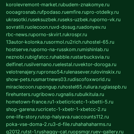
korolevremont-market.ru
budem-znakomye.ru
oooagrosnab.ru
fpodaso.ru
emfire.ru
pro-otdelky.ru
ukrasotki.ru
seksuzbek.ru
seks-uzbek.ru
porno-vk.ru
sovratili.ru
olecoon.ru
vd-dosug.ru
adonyev.ru
rbc-news.ru
porno-skvirt.ru
krospr.ru
13autor-kolonka.ru
sormol.ru
2rich.ru
hostel-65.ru
hostserve.ru
porno-na-russkom.ru
mishinlab.ru
neznobi.ru
bigfatcc.ru
habble.ru
starbucksvia.ru
delfinet.ru
silvernano.ru
elestal.ru
vektor-doroga.ru
velotrenajery.ru
pronso54.ru
lenasever.ru
lovinskix.ru
show-pets.ru
smartnews03.ru
discofoxworld.ru
miraclecoon.ru
pongup.ru
hostel65.ru
liura.ru
glasspb.ru
firehunters.ru
gribowo.ru
gnalis.ru
bulkitula.ru
hometown-france.ru
1-xbeticricetc-1-xbetti-5.ru
shop-garena.ru
cricetc-1-xbetr-1-xbetcc-2.ru
one-life-story.ru
top-halyava.ru
accounts112.ru
poka-vse-doma-2.ru
3-d-file.ru
hahahaharms.ru
g2012.ru
tst-1.ru
shaggy-cat.ru
opsmgr.ru
ev-gallery.ru