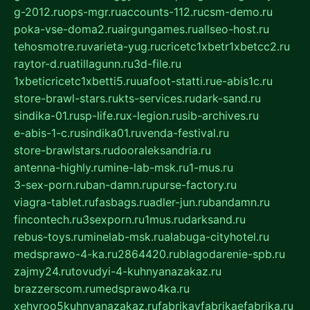
g-2012.ru
ops-mgr.ru
accounts-112.ru
csm-demo.ru
poka-vse-doma2.ru
airgungames.ru
allseo-host.ru
tehosmotre.ru
varieta-yug.ru
cricetc1xbetr1xbetcc2.ru
raytor-d.ru
atillagunn.ru
3d-file.ru
1xbeticricetc1xbetti5.ru
uafoot-statti.ru
e-abis1c.ru
store-brawl-stars.ru
kts-services.ru
dark-sand.ru
sindika-01.ru
sp-life.ru
x-legion.ru
sib-archives.ru
e-abis-1-c.ru
sindika01.ru
venda-festival.ru
store-brawlstars.ru
dooraleksandria.ru
antenna-highly.ru
mine-lab-msk.ru
1-mus.ru
3-sex-porn.ru
ban-damn.ru
purse-factory.ru
viagra-tablet.ru
fasbags.ru
adler-jun.ru
bandamn.ru
fincontech.ru
3sexporn.ru
1mus.ru
darksand.ru
rebus-toys.ru
minelab-msk.ru
alabuga-cityhotel.ru
medsprawo-4-ka.ru
2864420.ru
blagodarenie-spb.ru
zajmy24.ru
tovudyi-4-kuhnyanazakaz.ru
brazzerscom.ru
medsprawo4ka.ru
xehyroo5kuhnyanazakaz.ru
fabrikayfabrikaefabrika.ru