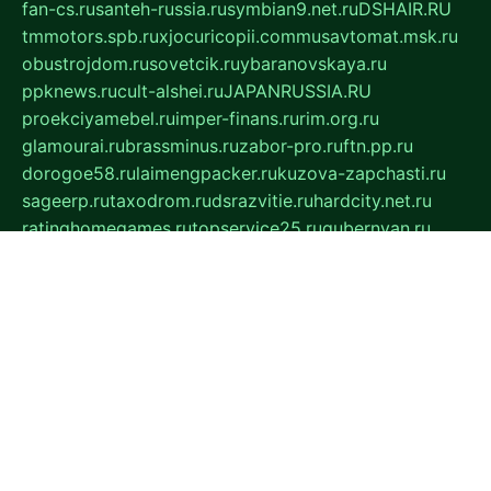
fan-cs.ru
santeh-russia.ru
symbian9.net.ru
DSHAIR.RU
tmmotors.spb.ru
xjocuricopii.com
musavtomat.msk.ru
obustrojdom.ru
sovetcik.ru
ybaranovskaya.ru
ppknews.ru
cult-alshei.ru
JAPANRUSSIA.RU
proekciyamebel.ru
imper-finans.ru
rim.org.ru
glamourai.ru
brassminus.ru
zabor-pro.ru
ftn.pp.ru
dorogoe58.ru
laimengpacker.ru
kuzova-zapchasti.ru
sageerp.ru
taxodrom.ru
dsrazvitie.ru
hardcity.net.ru
ratinghomegames.ru
topservice25.ru
gubernyan.ru
gtglasslined.ru
ii4.ru
tssport.spb.ru
andorra24.com
blackwallstreet.ru
oboimos.ru
optim-doors.com.ru
ikuch.ru
nycr.org.ru
npa21.ru
vremya-ch.spb.ru
desert000.ru
ivtorgi.ru
ifiori.ru
catalog-statei.ru
dcv.org.ru
spetsmaster174.ru
ipkameryhiseeu.ru
dum26.ru
ruspol.spb.ru
fr-opendp.ru
kam-solnyshko.ru
cheyenne-arapaho.ru
sevzapmetal.spb.ru
ted-lapidus.spb.ru
parasite-eliminator.ru
sigma-complete.ru
modernworld.ru
dama-moda.ru