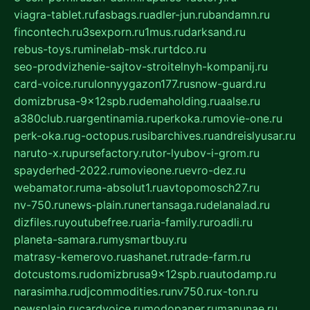
viagra-tablet.ru
fasbags.ru
adler-jun.ru
bandamn.ru
fincontech.ru
3sexporn.ru
1mus.ru
darksand.ru
rebus-toys.ru
minelab-msk.ru
rtdco.ru
seo-prodvizhenie-sajtov-stroitelnyh-kompanij.ru
card-voice.ru
rulonnyygazon177.ru
snow-guard.ru
domizbrusa-9x12spb.ru
demaholding.ru
aalse.ru
a380club.ru
argentinamia.ru
perkoka.ru
movie-one.ru
perk-oka.ru
g-octopus.ru
sibarchives.ru
andreislyusar.ru
naruto-x.ru
pursefactory.ru
tor-lyubov-i-grom.ru
spayderhed-2022.ru
movieone.ru
evro-dez.ru
webamator.ru
ma-absolut1.ru
avtopomosch27.ru
nv-750.ru
news-plain.ru
nertansaga.ru
delanalad.ru
dizfiles.ru
youtubefree.ru
aria-family.ru
roadli.ru
planeta-samara.ru
mysmartbuy.ru
matrasy-kemerovo.ru
ashanet.ru
trade-farm.ru
dotcustoms.ru
domizbrusa9x12spb.ru
autodamp.ru
narasimha.ru
djcommodities.ru
nv750.ru
x-ton.ru
newsplain.ru
cardvoice.ru
modopaper.ru
manunae.ru