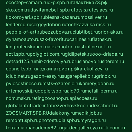
ecostep-samara.ru
d-p.spb.ru
галактика73.рф
sko.com.ru
davitamebel-spb.ru
fotsis.ru
tesiaes.ru
kokoroyari.spb.ru
blesna-kazan.ru
mossilver.ru
lenderoq.ru
sergeydobrin.ru
tochkazvuka.msk.ru
people-of-art.ru
bezzubova.ru
clubtibet.ru
orior-aks.ru
dynamoauto.ru
szk-favorit.ru
carlines.ru
flatnsk.ru
kingbolenskaner.ru
alex-motor.ru
astroline.net.ru
act1.spb.ru
polyglot.com.ru
gidlipetsk.ru
ooo-driada.ru
detsad125.ru
mir-zdoroviya.ru
bruslanovo.ru
siterem.ru
council.spb.ru
лодкипатриот.рф
kafekolizey.ru
iclub.net.ru
gazon-easy.ru
sugarepilekb.ru
grinox.ru
pylesostineco.ru
msts-ozarenie.ru
kameryjooan.ru
artemovskij.ru
dopler.spb.ru
aid70.ru
metall-perm.ru
ndm.msk.ru
ratingzooshop.ru
apiaccess.ru
globalautotrade.info
bezverhovskoe.ru
drsschool.ru
ZOOSMART.SPB.RU
dalakony.ru
medikijob.ru
remontt.spb.ru
photostudia.spb.ru
myragon.ru
terramia.ru
academy62.ru
gardengallereya.ru
rti.com.ru