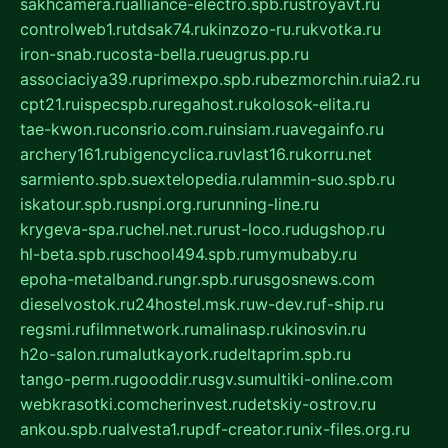
sakhcamera.ru
alliance-electro.spb.ru
stroyavt.ru
controlweb1.ru
tdsak74.ru
kinzozo-ru.ru
kvotka.ru
iron-snab.ru
costa-bella.ru
eugrus.pp.ru
associaciya39.ru
primexpo.spb.ru
bezmorchin.ru
ia2.ru
cpt21.ru
ispecspb.ru
regahost.ru
kolosok-elita.ru
tae-kwon.ru
consrio.com.ru
insiam.ru
avegainfo.ru
archery161.ru
bigencyclica.ru
vlast16.ru
korru.net
sarmiento.spb.su
extelopedia.ru
lammin-suo.spb.ru
iskatour.spb.ru
snpi.org.ru
running-line.ru
krygeva-spa.ru
chel.net.ru
rust-loco.ru
dugshop.ru
hl-beta.spb.ru
school494.spb.ru
mymubaby.ru
epoha-metalband.ru
ngr.spb.ru
rusgosnews.com
dieselvostok.ru
24hostel.msk.ru
w-dev.ru
f-ship.ru
regsmi.ru
filmnetwork.ru
malinasp.ru
kinosvin.ru
h2o-salon.ru
malutkayork.ru
deltaprim.spb.ru
tango-perm.ru
gooddir.ru
sgv.su
multiki-online.com
webkrasotki.com
cherinvest.ru
detskiy-ostrov.ru
ankou.spb.ru
alvesta1.ru
pdf-creator.ru
nix-files.org.ru