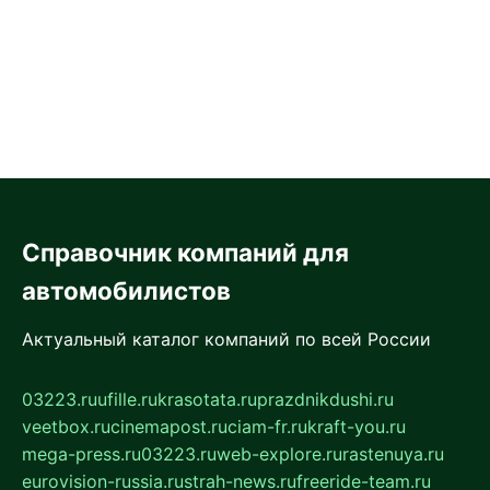
Справочник компаний для
автомобилистов
Актуальный каталог компаний по всей России
03223.ru
ufille.ru
krasotata.ru
prazdnikdushi.ru
veetbox.ru
cinemapost.ru
ciam-fr.ru
kraft-you.ru
mega-press.ru
03223.ru
web-explore.ru
rastenuya.ru
eurovision-russia.ru
strah-news.ru
freeride-team.ru