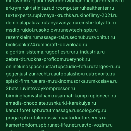
muraviovka-park.ru
worldofwoman.ru
clean-dreams.ru
arkrym.ru
kristinita.ru
dircomputer.ru
healthenter.ru
textexperts.ru
pivnaya-kruzhka.ru
kinofilmy-2021.ru
demolalapaluza.ru
tanyavanya.ru
remstir-tolyatti.ru
msdip.ru
jdol.ru
sokolovr.ru
newtech-spb.ru
rezemkleim.ru
massage-tai.ru
seonub.ru
zvonitut.ru
biolisichka24.ru
mncraft-download.ru
algoritm-sistema.ru
godflesh.ru
ru-industria.ru
zebra-tlt.ru
okna-proficom.ru
erynok.ru
onlinekinospace.ru
startupstudio-fefu.ru
zarges-ru.ru
gegenjustizunrecht.ru
autobalashov.ru
utrovortu.ru
spiski-firm.ru
elara-m.ru
kinomusorka.ru
mkcslava.ru
2bets.ru
vintovoykompressor.ru
birminghamvsfulham.ru
sarmat-komp.ru
pioneeri.ru
amadis-chocolate.ru
shkurki-karakulya.ru
kanotiforet.spb.ru
tutmassage.ru
ecolog.org.ru
praga.spb.ru
falcorussia.ru
autodoctorservis.ru
kamertondom.spb.ru
net-life.net.ru
avto-vozim.ru