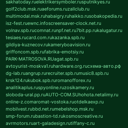
sakhatoday.ru
elektrikersymboler.ru
sputnikyes.ru
golf2club.msk.ru
aeforums.ru
zallclub.ru
multimodal.msk.ru
habaigry.ru
haikko.ru
sobakopedia.ru
isz-fest.ru
ewnc.info
screensaver-clock.net.ru
volnav.spb.ru
comnat.ru
npf.net.ru
7bit.pp.ru
kalugatur.ru
tesiaes.ru
card.com.ru
kazanka.spb.ru
gildiya-kuznecov.ru
kameryboavision.ru
griffoncom.spb.ru
fabrika-emotsiy.ru
PARK-MATROSOVA.RU
agat.spb.ru
avtoyurist-moskva1.ru
hardware.org.ru
схема-авто.рф
dg-lab.ru
angrup.ru
recruiter.spb.ru
music8.spb.ru
krsk124.ru
kubok.spb.ru
romanofforex.ru
analitikaplus.ru
spyonline.ru
zosikamery.ru
sloboda-ural.pp.ru
AUTO-COM.SU
hohota.net
alimy.ru
online-z.com
aromat-vostoka.ru
otdelkaexp.ru
mobilvest.ru
bbd.net.ru
mebelshop.msk.ru
smp-forum.ru
bastion-td.ru
kosmoscreative.ru
avrmotors.ru
art-galadesign.ru
tiffany-c.ru