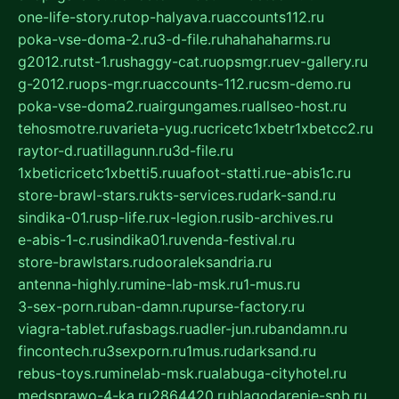
one-life-story.ru
top-halyava.ru
accounts112.ru
poka-vse-doma-2.ru
3-d-file.ru
hahahaharms.ru
g2012.ru
tst-1.ru
shaggy-cat.ru
opsmgr.ru
ev-gallery.ru
g-2012.ru
ops-mgr.ru
accounts-112.ru
csm-demo.ru
poka-vse-doma2.ru
airgungames.ru
allseo-host.ru
tehosmotre.ru
varieta-yug.ru
cricetc1xbetr1xbetcc2.ru
raytor-d.ru
atillagunn.ru
3d-file.ru
1xbeticricetc1xbetti5.ru
uafoot-statti.ru
e-abis1c.ru
store-brawl-stars.ru
kts-services.ru
dark-sand.ru
sindika-01.ru
sp-life.ru
x-legion.ru
sib-archives.ru
e-abis-1-c.ru
sindika01.ru
venda-festival.ru
store-brawlstars.ru
dooraleksandria.ru
antenna-highly.ru
mine-lab-msk.ru
1-mus.ru
3-sex-porn.ru
ban-damn.ru
purse-factory.ru
viagra-tablet.ru
fasbags.ru
adler-jun.ru
bandamn.ru
fincontech.ru
3sexporn.ru
1mus.ru
darksand.ru
rebus-toys.ru
minelab-msk.ru
alabuga-cityhotel.ru
medsprawo-4-ka.ru
2864420.ru
blagodarenie-spb.ru