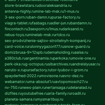
store-brawlstars.ru
dooraleksandria.ru
antenna-highly.ru
mine-lab-msk.ru
1-mus.ru
3-sex-porn.ru
ban-damn.ru
purse-factory.ru
viagra-tablet.ru
fasbags.ru
adler-jun.ru
bandamn.ru
fincontech.ru
3sexporn.ru
1mus.ru
darksand.ru
rebus-toys.ru
minelab-msk.ru
rtdco.ru
seo-prodvizhenie-sajtov-stroitelnyh-kompanij.ru
card-voice.ru
rulonnyygazon177.ru
snow-guard.ru
domizbrusa-9x12spb.ru
demaholding.ru
aalse.ru
a380club.ru
argentinamia.ru
perkoka.ru
movie-one.ru
perk-oka.ru
g-octopus.ru
sibarchives.ru
andreislyusar.ru
naruto-x.ru
pursefactory.ru
tor-lyubov-i-grom.ru
spayderhed-2022.ru
movieone.ru
evro-dez.ru
webamator.ru
ma-absolut1.ru
avtopomosch27.ru
nv-750.ru
news-plain.ru
nertansaga.ru
delanalad.ru
dizfiles.ru
youtubefree.ru
aria-family.ru
roadli.ru
planeta-samara.ru
mysmartbuy.ru