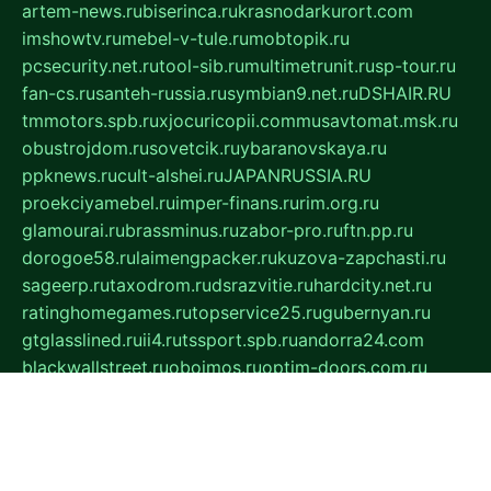
artem-news.ru
biserinca.ru
krasnodarkurort.com
imshowtv.ru
mebel-v-tule.ru
mobtopik.ru
pcsecurity.net.ru
tool-sib.ru
multimetrunit.ru
sp-tour.ru
fan-cs.ru
santeh-russia.ru
symbian9.net.ru
DSHAIR.RU
tmmotors.spb.ru
xjocuricopii.com
musavtomat.msk.ru
obustrojdom.ru
sovetcik.ru
ybaranovskaya.ru
ppknews.ru
cult-alshei.ru
JAPANRUSSIA.RU
proekciyamebel.ru
imper-finans.ru
rim.org.ru
glamourai.ru
brassminus.ru
zabor-pro.ru
ftn.pp.ru
dorogoe58.ru
laimengpacker.ru
kuzova-zapchasti.ru
sageerp.ru
taxodrom.ru
dsrazvitie.ru
hardcity.net.ru
ratinghomegames.ru
topservice25.ru
gubernyan.ru
gtglasslined.ru
ii4.ru
tssport.spb.ru
andorra24.com
blackwallstreet.ru
oboimos.ru
optim-doors.com.ru
ikuch.ru
nycr.org.ru
npa21.ru
vremya-ch.spb.ru
desert000.ru
ivtorgi.ru
ifiori.ru
catalog-statei.ru
dcv.org.ru
spetsmaster174.ru
ipkameryhiseeu.ru
dum26.ru
ruspol.spb.ru
fr-opendp.ru
kam-solnyshko.ru