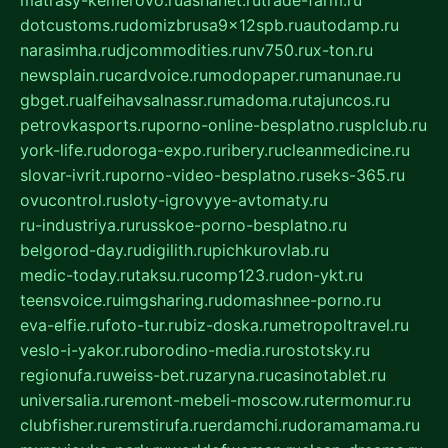
matrasy-kemerovo.ru
ashanet.ru
trade-farm.ru
dotcustoms.ru
domizbrusa9x12spb.ru
autodamp.ru
narasimha.ru
djcommodities.ru
nv750.ru
x-ton.ru
newsplain.ru
cardvoice.ru
modopaper.ru
manunae.ru
gbget.ru
alfeihavsalnassr.ru
madoma.ru
tajuncos.ru
petrovkasports.ru
porno-online-besplatno.ru
splclub.ru
york-life.ru
doroga-expo.ru
ribery.ru
cleanmedicine.ru
slovar-ivrit.ru
porno-video-besplatno.ru
seks-365.ru
ovucontrol.ru
sloty-igrovyye-avtomaty.ru
ru-industriya.ru
russkoe-porno-besplatno.ru
belgorod-day.ru
digilith.ru
pichkurovlab.ru
medic-today.ru
taksu.ru
comp123.ru
don-ykt.ru
teensvoice.ru
imgsharing.ru
domashnee-porno.ru
eva-elfie.ru
foto-tur.ru
biz-doska.ru
metropoltravel.ru
veslo-i-yakor.ru
borodino-media.ru
rostotsky.ru
regionufa.ru
weiss-bet.ru
zaryna.ru
casinotablet.ru
universalia.ru
remont-mebeli-moscow.ru
termomur.ru
clubfisher.ru
remstirufa.ru
erdamchi.ru
doramamama.ru