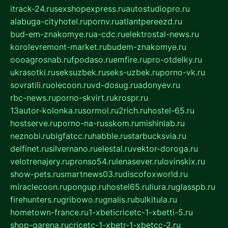
itrack-24.ru
sexshopexpress.ru
autostudiopro.ru
alabuga-cityhotel.ru
pornv.ru
atlantpereezd.ru
bud-em-znakomye.ru
a-cdc.ru
elektrostal-news.ru
korolevremont-market.ru
budem-znakomye.ru
oooagrosnab.ru
fpodaso.ru
emfire.ru
pro-otdelky.ru
ukrasotki.ru
seksuzbek.ru
seks-uzbek.ru
porno-vk.ru
sovratili.ru
olecoon.ru
vd-dosug.ru
adonyev.ru
rbc-news.ru
porno-skvirt.ru
krospr.ru
13autor-kolonka.ru
sormol.ru
2rich.ru
hostel-65.ru
hostserve.ru
porno-na-russkom.ru
mishinlab.ru
neznobi.ru
bigfatcc.ru
habble.ru
starbucksvia.ru
delfinet.ru
silvernano.ru
elestal.ru
vektor-doroga.ru
velotrenajery.ru
pronso54.ru
lenasever.ru
lovinskix.ru
show-pets.ru
smartnews03.ru
discofoxworld.ru
miraclecoon.ru
pongup.ru
hostel65.ru
liura.ru
glasspb.ru
firehunters.ru
gribowo.ru
gnalis.ru
bulkitula.ru
hometown-france.ru
1-xbeticricetc-1-xbetti-5.ru
shop-garena.ru
cricetc-1-xbetr-1-xbetcc-2.ru