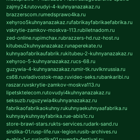
zajmy24.ru
tovudyi-4-kuhnyanazakaz.ru
brazzerscom.ru
medsprawo4ka.ru
xehyroo5kuhnyanazakaz.ru
fabrikayfabrikaefabrika.ru
vskrytie-zamkov-moskva-113.ru
biletnadom.ru
zed-online.ru
pimchax.ru
brazzers-hd.ru
z-host.ru
kitubeu2kuhnyanazakaz.ru
naperekate.ru
kuhnyaofabrikaufabrik.ru
kitubeu-2-kuhnyanazakaz.ru
xehyroo-5-kuhnyanazakaz.ru
cs-68.ru
guzywia-4-kuhnyanazakaz.ru
mir-tk.ru
vlknrussia.ru
cs68.ru
vladivostok-map.ru
video-seks.ru
bankaribi.ru
raszar.ru
vskrytie-zamkov-moskva113.ru
lipetsktelecom.ru
tovudyi4kuhnyanazakaz.ru
seksuzb.ru
guzywia4kuhnyanazakaz.ru
fabrikaofabrikaokuhny.ru
kuhnyaekuhnyaafabrika.ru
kuhnyaykuhnyayfabrika.ru
e-abis1c.ru
store-brawl-stars.ru
kts-services.ru
dark-sand.ru
sindika-01.ru
sp-life.ru
x-legion.ru
sib-archives.ru
e-abis-1-c.ru
sindika01.ru
venda-festival.ru