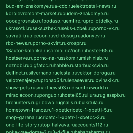
bud-em-znakomye.ru
a-cdc.ru
elektrostal-news.ru
korolevremont-market.ru
budem-znakomye.ru
oooagrosnab.ru
fpodaso.ru
emfire.ru
pro-otdelky.ru
ukrasotki.ru
seksuzbek.ru
seks-uzbek.ru
porno-vk.ru
sovratili.ru
olecoon.ru
vd-dosug.ru
adonyev.ru
rbc-news.ru
porno-skvirt.ru
krospr.ru
13autor-kolonka.ru
sormol.ru
2rich.ru
hostel-65.ru
hostserve.ru
porno-na-russkom.ru
mishinlab.ru
neznobi.ru
bigfatcc.ru
habble.ru
starbucksvia.ru
delfinet.ru
silvernano.ru
elestal.ru
vektor-doroga.ru
velotrenajery.ru
pronso54.ru
lenasever.ru
lovinskix.ru
show-pets.ru
smartnews03.ru
discofoxworld.ru
miraclecoon.ru
pongup.ru
hostel65.ru
liura.ru
glasspb.ru
firehunters.ru
gribowo.ru
gnalis.ru
bulkitula.ru
hometown-france.ru
1-xbeticricetc-1-xbetti-5.ru
shop-garena.ru
cricetc-1-xbetr-1-xbetcc-2.ru
one-life-story.ru
top-halyava.ru
accounts112.ru
poka-vse-doma-2.ru
3-d-file.ru
hahahaharms.ru