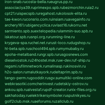
iron-snab.ru
costa-bella.ru
eugrus.pp.ru
associaciya39.ru
primexpo.spb.ru
bezmorchin.ru
ia2.ru
cpt21.ru
ispecspb.ru
regahost.ru
kolosok-elita.ru
tae-kwon.ru
consrio.com.ru
insiam.ru
avegainfo.ru
archery161.ru
bigencyclica.ru
vlast16.ru
korru.net
sarmiento.spb.su
extelopedia.ru
lammin-suo.spb.ru
iskatour.spb.ru
snpi.org.ru
running-line.ru
krygeva-spa.ru
chel.net.ru
rust-loco.ru
dugshop.ru
hl-beta.spb.ru
school494.spb.ru
mymubaby.ru
epoha-metalband.ru
ngr.spb.ru
rusgosnews.com
dieselvostok.ru
24hostel.msk.ru
w-dev.ru
f-ship.ru
regsmi.ru
filmnetwork.ru
malinasp.ru
kinosvin.ru
h2o-salon.ru
malutkayork.ru
deltaprim.spb.ru
tango-perm.ru
gooddir.ru
sgv.su
multiki-online.com
webkrasotki.com
cherinvest.ru
detskiy-ostrov.ru
ankou.spb.ru
alvesta1.ru
pdf-creator.ru
nix-files.org.ru
sakhatoday.ru
elektrikersymboler.ru
sputnikyes.ru
golf2club.msk.ru
aeforums.ru
zallclub.ru