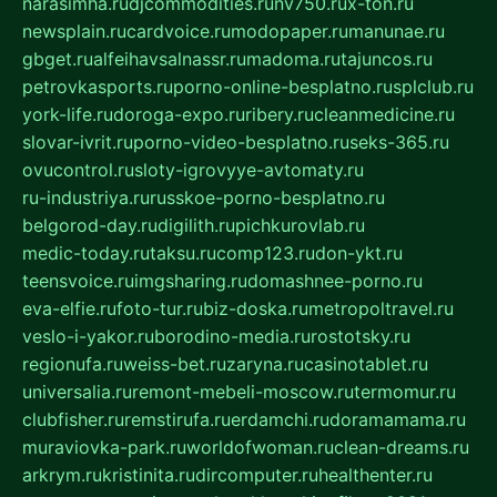
narasimha.ru
djcommodities.ru
nv750.ru
x-ton.ru
newsplain.ru
cardvoice.ru
modopaper.ru
manunae.ru
gbget.ru
alfeihavsalnassr.ru
madoma.ru
tajuncos.ru
petrovkasports.ru
porno-online-besplatno.ru
splclub.ru
york-life.ru
doroga-expo.ru
ribery.ru
cleanmedicine.ru
slovar-ivrit.ru
porno-video-besplatno.ru
seks-365.ru
ovucontrol.ru
sloty-igrovyye-avtomaty.ru
ru-industriya.ru
russkoe-porno-besplatno.ru
belgorod-day.ru
digilith.ru
pichkurovlab.ru
medic-today.ru
taksu.ru
comp123.ru
don-ykt.ru
teensvoice.ru
imgsharing.ru
domashnee-porno.ru
eva-elfie.ru
foto-tur.ru
biz-doska.ru
metropoltravel.ru
veslo-i-yakor.ru
borodino-media.ru
rostotsky.ru
regionufa.ru
weiss-bet.ru
zaryna.ru
casinotablet.ru
universalia.ru
remont-mebeli-moscow.ru
termomur.ru
clubfisher.ru
remstirufa.ru
erdamchi.ru
doramamama.ru
muraviovka-park.ru
worldofwoman.ru
clean-dreams.ru
arkrym.ru
kristinita.ru
dircomputer.ru
healthenter.ru