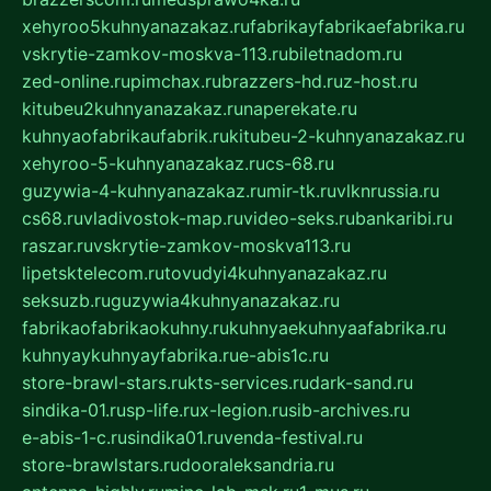
xehyroo5kuhnyanazakaz.ru
fabrikayfabrikaefabrika.ru
vskrytie-zamkov-moskva-113.ru
biletnadom.ru
zed-online.ru
pimchax.ru
brazzers-hd.ru
z-host.ru
kitubeu2kuhnyanazakaz.ru
naperekate.ru
kuhnyaofabrikaufabrik.ru
kitubeu-2-kuhnyanazakaz.ru
xehyroo-5-kuhnyanazakaz.ru
cs-68.ru
guzywia-4-kuhnyanazakaz.ru
mir-tk.ru
vlknrussia.ru
cs68.ru
vladivostok-map.ru
video-seks.ru
bankaribi.ru
raszar.ru
vskrytie-zamkov-moskva113.ru
lipetsktelecom.ru
tovudyi4kuhnyanazakaz.ru
seksuzb.ru
guzywia4kuhnyanazakaz.ru
fabrikaofabrikaokuhny.ru
kuhnyaekuhnyaafabrika.ru
kuhnyaykuhnyayfabrika.ru
e-abis1c.ru
store-brawl-stars.ru
kts-services.ru
dark-sand.ru
sindika-01.ru
sp-life.ru
x-legion.ru
sib-archives.ru
e-abis-1-c.ru
sindika01.ru
venda-festival.ru
store-brawlstars.ru
dooraleksandria.ru