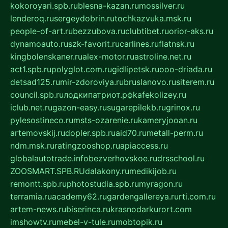
kokoroyari.spb.ru
blesna-kazan.ru
mossilver.ru
lenderoq.ru
sergeydobrin.ru
tochkazvuka.msk.ru
people-of-art.ru
bezzubova.ru
clubtibet.ru
orior-aks.ru
dynamoauto.ru
szk-favorit.ru
carlines.ru
flatnsk.ru
kingbolenskaner.ru
alex-motor.ru
astroline.net.ru
act1.spb.ru
polyglot.com.ru
gidlipetsk.ru
ooo-driada.ru
detsad125.ru
mir-zdoroviya.ru
bruslanovo.ru
siterem.ru
council.spb.ru
лодкипатриот.рф
kafekolizey.ru
iclub.net.ru
gazon-easy.ru
sugarepilekb.ru
grinox.ru
pylesostineco.ru
msts-ozarenie.ru
kameryjooan.ru
artemovskij.ru
dopler.spb.ru
aid70.ru
metall-perm.ru
ndm.msk.ru
ratingzooshop.ru
apiaccess.ru
globalautotrade.info
bezverhovskoe.ru
drsschool.ru
ZOOSMART.SPB.RU
dalakony.ru
medikijob.ru
remontt.spb.ru
photostudia.spb.ru
myragon.ru
terramia.ru
academy62.ru
gardengallereya.ru
rti.com.ru
artem-news.ru
biserinca.ru
krasnodarkurort.com
imshowtv.ru
mebel-v-tule.ru
mobtopik.ru