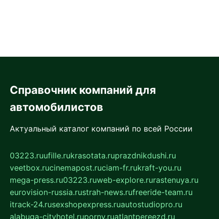
Справочник компаний для
автомобилистов
Актуальный каталог компаний по всей России
03223.ru
ufille.ru
krasotata.ru
prazdnikdushi.ru
veetbox.ru
cinemapost.ru
ciam-fr.ru
kraft-you.ru
mega-press.ru
03223.ru
web-explore.ru
rastenuya.ru
eurovision-russia.ru
strah-news.ru
freeride-team.ru
itrack-24.ru
sexshopexpress.ru
autostudiopro.ru
alabuga-cityhotel.ru
pornv.ru
atlantpereezd.ru