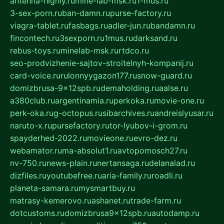
antenna-highly.ru
mine-lab-msk.ru
1-mus.ru
3-sex-porn.ru
ban-damn.ru
purse-factory.ru
viagra-tablet.ru
fasbags.ru
adler-jun.ru
bandamn.ru
fincontech.ru
3sexporn.ru
1mus.ru
darksand.ru
rebus-toys.ru
minelab-msk.ru
rtdco.ru
seo-prodvizhenie-sajtov-stroitelnyh-kompanij.ru
card-voice.ru
rulonnyygazon177.ru
snow-guard.ru
domizbrusa-9x12spb.ru
demaholding.ru
aalse.ru
a380club.ru
argentinamia.ru
perkoka.ru
movie-one.ru
perk-oka.ru
g-octopus.ru
sibarchives.ru
andreislyusar.ru
naruto-x.ru
pursefactory.ru
tor-lyubov-i-grom.ru
spayderhed-2022.ru
movieone.ru
evro-dez.ru
webamator.ru
ma-absolut1.ru
avtopomosch27.ru
nv-750.ru
news-plain.ru
nertansaga.ru
delanalad.ru
dizfiles.ru
youtubefree.ru
aria-family.ru
roadli.ru
planeta-samara.ru
mysmartbuy.ru
matrasy-kemerovo.ru
ashanet.ru
trade-farm.ru
dotcustoms.ru
domizbrusa9x12spb.ru
autodamp.ru