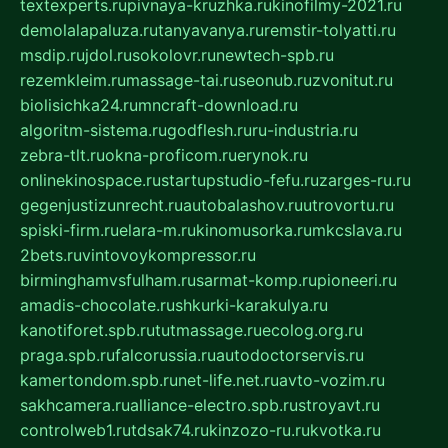
textexperts.ru
pivnaya-kruzhka.ru
kinofilmy-2021.ru
demolalapaluza.ru
tanyavanya.ru
remstir-tolyatti.ru
msdip.ru
jdol.ru
sokolovr.ru
newtech-spb.ru
rezemkleim.ru
massage-tai.ru
seonub.ru
zvonitut.ru
biolisichka24.ru
mncraft-download.ru
algoritm-sistema.ru
godflesh.ru
ru-industria.ru
zebra-tlt.ru
okna-proficom.ru
erynok.ru
onlinekinospace.ru
startupstudio-fefu.ru
zarges-ru.ru
gegenjustizunrecht.ru
autobalashov.ru
utrovortu.ru
spiski-firm.ru
elara-m.ru
kinomusorka.ru
mkcslava.ru
2bets.ru
vintovoykompressor.ru
birminghamvsfulham.ru
sarmat-komp.ru
pioneeri.ru
amadis-chocolate.ru
shkurki-karakulya.ru
kanotiforet.spb.ru
tutmassage.ru
ecolog.org.ru
praga.spb.ru
falcorussia.ru
autodoctorservis.ru
kamertondom.spb.ru
net-life.net.ru
avto-vozim.ru
sakhcamera.ru
alliance-electro.spb.ru
stroyavt.ru
controlweb1.ru
tdsak74.ru
kinzozo-ru.ru
kvotka.ru