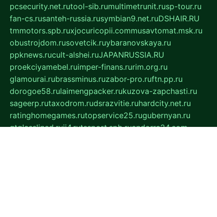
pcsecurity.net.ru
tool-sib.ru
multimetrunit.ru
sp-tour.ru
fan-cs.ru
santeh-russia.ru
symbian9.net.ru
DSHAIR.RU
tmmotors.spb.ru
xjocuricopii.com
musavtomat.msk.ru
obustrojdom.ru
sovetcik.ru
ybaranovskaya.ru
ppknews.ru
cult-alshei.ru
JAPANRUSSIA.RU
proekciyamebel.ru
imper-finans.ru
rim.org.ru
glamourai.ru
brassminus.ru
zabor-pro.ru
ftn.pp.ru
dorogoe58.ru
laimengpacker.ru
kuzova-zapchasti.ru
sageerp.ru
taxodrom.ru
dsrazvitie.ru
hardcity.net.ru
ratinghomegames.ru
topservice25.ru
gubernyan.ru
gtglasslined.ru
ii4.ru
tssport.spb.ru
andorra24.com
blackwallstreet.ru
oboimos.ru
optim-doors.com.ru
ikuch.ru
nycr.org.ru
npa21.ru
vremya-ch.spb.ru
desert000.ru
ivtorgi.ru
ifiori.ru
catalog-statei.ru
dcv.org.ru
spetsmaster174.ru
ipkameryhiseeu.ru
dum26.ru
ruspol.spb.ru
fr-opendp.ru
kam-solnyshko.ru
cheyenne-arapaho.ru
sevzapmetal.spb.ru
ted-lapidus.spb.ru
parasite-eliminator.ru