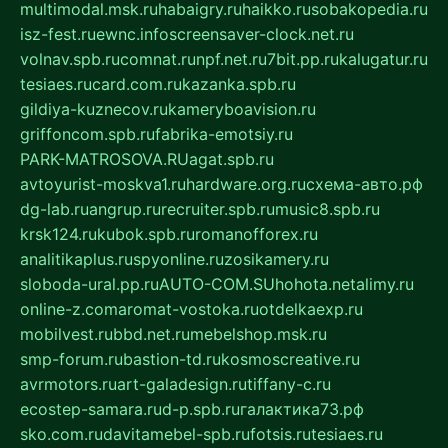
multimodal.msk.ru
habaigry.ru
haikko.ru
sobakopedia.ru
isz-fest.ru
ewnc.info
screensaver-clock.net.ru
volnav.spb.ru
comnat.ru
npf.net.ru
7bit.pp.ru
kalugatur.ru
tesiaes.ru
card.com.ru
kazanka.spb.ru
gildiya-kuznecov.ru
kameryboavision.ru
griffoncom.spb.ru
fabrika-emotsiy.ru
PARK-MATROSOVA.RU
agat.spb.ru
avtoyurist-moskva1.ru
hardware.org.ru
схема-авто.рф
dg-lab.ru
angrup.ru
recruiter.spb.ru
music8.spb.ru
krsk124.ru
kubok.spb.ru
romanofforex.ru
analitikaplus.ru
spyonline.ru
zosikamery.ru
sloboda-ural.pp.ru
AUTO-COM.SU
hohota.net
alimy.ru
online-z.com
aromat-vostoka.ru
otdelkaexp.ru
mobilvest.ru
bbd.net.ru
mebelshop.msk.ru
smp-forum.ru
bastion-td.ru
kosmoscreative.ru
avrmotors.ru
art-galadesign.ru
tiffany-c.ru
ecostep-samara.ru
d-p.spb.ru
галактика73.рф
sko.com.ru
davitamebel-spb.ru
fotsis.ru
tesiaes.ru