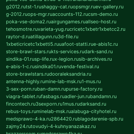
g2012.ru
tst-1.ru
shaggy-cat.ru
opsmgr.ru
ev-gallery.ru
g-2012.ru
ops-mgr.ru
accounts-112.ru
csm-demo.ru
poka-vse-doma2.ru
airgungames.ru
allseo-host.ru
tehosmotre.ru
varieta-yug.ru
cricetc1xbetr1xbetcc2.ru
raytor-d.ru
atillagunn.ru
3d-file.ru
1xbeticricetc1xbetti5.ru
uafoot-statti.ru
e-abis1c.ru
store-brawl-stars.ru
kts-services.ru
dark-sand.ru
sindika-01.ru
sp-life.ru
x-legion.ru
sib-archives.ru
e-abis-1-c.ru
sindika01.ru
venda-festival.ru
store-brawlstars.ru
dooraleksandria.ru
antenna-highly.ru
mine-lab-msk.ru
1-mus.ru
3-sex-porn.ru
ban-damn.ru
purse-factory.ru
viagra-tablet.ru
fasbags.ru
adler-jun.ru
bandamn.ru
fincontech.ru
3sexporn.ru
1mus.ru
darksand.ru
rebus-toys.ru
minelab-msk.ru
alabuga-cityhotel.ru
medsprawo-4-ka.ru
2864420.ru
blagodarenie-spb.ru
zajmy24.ru
tovudyi-4-kuhnyanazakaz.ru
brazzerscom.ru
medsprawo4ka.ru