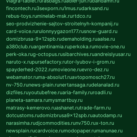
viagra-tablet.ru
fasbags.ru
adler-jun.ru
bandamn.ru
fincontech.ru
3sexporn.ru
1mus.ru
darksand.ru
rebus-toys.ru
minelab-msk.ru
rtdco.ru
seo-prodvizhenie-sajtov-stroitelnyh-kompanij.ru
card-voice.ru
rulonnyygazon177.ru
snow-guard.ru
domizbrusa-9x12spb.ru
demaholding.ru
aalse.ru
a380club.ru
argentinamia.ru
perkoka.ru
movie-one.ru
perk-oka.ru
g-octopus.ru
sibarchives.ru
andreislyusar.ru
naruto-x.ru
pursefactory.ru
tor-lyubov-i-grom.ru
spayderhed-2022.ru
movieone.ru
evro-dez.ru
webamator.ru
ma-absolut1.ru
avtopomosch27.ru
nv-750.ru
news-plain.ru
nertansaga.ru
delanalad.ru
dizfiles.ru
youtubefree.ru
aria-family.ru
roadli.ru
planeta-samara.ru
mysmartbuy.ru
matrasy-kemerovo.ru
ashanet.ru
trade-farm.ru
dotcustoms.ru
domizbrusa9x12spb.ru
autodamp.ru
narasimha.ru
djcommodities.ru
nv750.ru
x-ton.ru
newsplain.ru
cardvoice.ru
modopaper.ru
manunae.ru