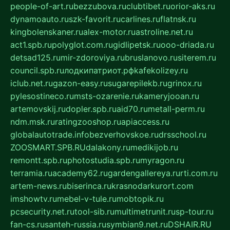
people-of-art.ru
bezzubova.ru
clubtibet.ru
orior-aks.ru
dynamoauto.ru
szk-favorit.ru
carlines.ru
flatnsk.ru
kingbolenskaner.ru
alex-motor.ru
astroline.net.ru
act1.spb.ru
polyglot.com.ru
gidlipetsk.ru
ooo-driada.ru
detsad125.ru
mir-zdoroviya.ru
bruslanovo.ru
siterem.ru
council.spb.ru
лодкипатриот.рф
kafekolizey.ru
iclub.net.ru
gazon-easy.ru
sugarepilekb.ru
grinox.ru
pylesostineco.ru
msts-ozarenie.ru
kameryjooan.ru
artemovskij.ru
dopler.spb.ru
aid70.ru
metall-perm.ru
ndm.msk.ru
ratingzooshop.ru
apiaccess.ru
globalautotrade.info
bezverhovskoe.ru
drsschool.ru
ZOOSMART.SPB.RU
dalakony.ru
medikijob.ru
remontt.spb.ru
photostudia.spb.ru
myragon.ru
terramia.ru
academy62.ru
gardengallereya.ru
rti.com.ru
artem-news.ru
biserinca.ru
krasnodarkurort.com
imshowtv.ru
mebel-v-tule.ru
mobtopik.ru
pcsecurity.net.ru
tool-sib.ru
multimetrunit.ru
sp-tour.ru
fan-cs.ru
santeh-russia.ru
symbian9.net.ru
DSHAIR.RU