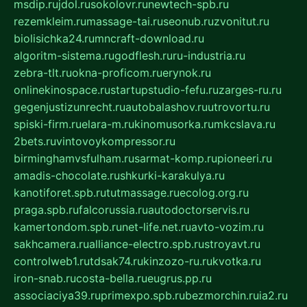
msdip.ru
jdol.ru
sokolovr.ru
newtech-spb.ru
rezemkleim.ru
massage-tai.ru
seonub.ru
zvonitut.ru
biolisichka24.ru
mncraft-download.ru
algoritm-sistema.ru
godflesh.ru
ru-industria.ru
zebra-tlt.ru
okna-proficom.ru
erynok.ru
onlinekinospace.ru
startupstudio-fefu.ru
zarges-ru.ru
gegenjustizunrecht.ru
autobalashov.ru
utrovortu.ru
spiski-firm.ru
elara-m.ru
kinomusorka.ru
mkcslava.ru
2bets.ru
vintovoykompressor.ru
birminghamvsfulham.ru
sarmat-komp.ru
pioneeri.ru
amadis-chocolate.ru
shkurki-karakulya.ru
kanotiforet.spb.ru
tutmassage.ru
ecolog.org.ru
praga.spb.ru
falcorussia.ru
autodoctorservis.ru
kamertondom.spb.ru
net-life.net.ru
avto-vozim.ru
sakhcamera.ru
alliance-electro.spb.ru
stroyavt.ru
controlweb1.ru
tdsak74.ru
kinzozo-ru.ru
kvotka.ru
iron-snab.ru
costa-bella.ru
eugrus.pp.ru
associaciya39.ru
primexpo.spb.ru
bezmorchin.ru
ia2.ru