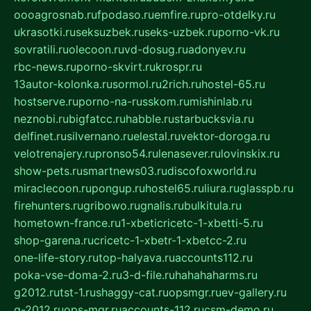
oooagrosnab.ru
fpodaso.ru
emfire.ru
pro-otdelky.ru
ukrasotki.ru
seksuzbek.ru
seks-uzbek.ru
porno-vk.ru
sovratili.ru
olecoon.ru
vd-dosug.ru
adonyev.ru
rbc-news.ru
porno-skvirt.ru
krospr.ru
13autor-kolonka.ru
sormol.ru
2rich.ru
hostel-65.ru
hostserve.ru
porno-na-russkom.ru
mishinlab.ru
neznobi.ru
bigfatcc.ru
habble.ru
starbucksvia.ru
delfinet.ru
silvernano.ru
elestal.ru
vektor-doroga.ru
velotrenajery.ru
pronso54.ru
lenasever.ru
lovinskix.ru
show-pets.ru
smartnews03.ru
discofoxworld.ru
miraclecoon.ru
pongup.ru
hostel65.ru
liura.ru
glasspb.ru
firehunters.ru
gribowo.ru
gnalis.ru
bulkitula.ru
hometown-france.ru
1-xbeticricetc-1-xbetti-5.ru
shop-garena.ru
cricetc-1-xbetr-1-xbetcc-2.ru
one-life-story.ru
top-halyava.ru
accounts112.ru
poka-vse-doma-2.ru
3-d-file.ru
hahahaharms.ru
g2012.ru
tst-1.ru
shaggy-cat.ru
opsmgr.ru
ev-gallery.ru
g-2012.ru
ops-mgr.ru
accounts-112.ru
csm-demo.ru