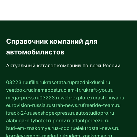
Справочник компаний для
автомобилистов
Актуальный каталог компаний по всей России
03223.ru
ufille.ru
krasotata.ru
prazdnikdushi.ru
veetbox.ru
cinemapost.ru
ciam-fr.ru
kraft-you.ru
mega-press.ru
03223.ru
web-explore.ru
rastenuya.ru
eurovision-russia.ru
strah-news.ru
freeride-team.ru
itrack-24.ru
sexshopexpress.ru
autostudiopro.ru
alabuga-cityhotel.ru
pornv.ru
atlantpereezd.ru
bud-em-znakomye.ru
a-cdc.ru
elektrostal-news.ru
korolevremont-market.ru
budem-znakomye.ru