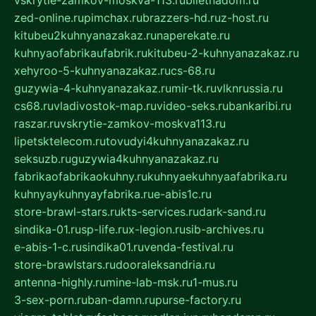
zed-online.ru
pimchax.ru
brazzers-hd.ru
z-host.ru
kitubeu2kuhnyanazakaz.ru
naperekate.ru
kuhnyaofabrikaufabrik.ru
kitubeu-2-kuhnyanazakaz.ru
xehyroo-5-kuhnyanazakaz.ru
cs-68.ru
guzywia-4-kuhnyanazakaz.ru
mir-tk.ru
vlknrussia.ru
cs68.ru
vladivostok-map.ru
video-seks.ru
bankaribi.ru
raszar.ru
vskrytie-zamkov-moskva113.ru
lipetsktelecom.ru
tovudyi4kuhnyanazakaz.ru
seksuzb.ru
guzywia4kuhnyanazakaz.ru
fabrikaofabrikaokuhny.ru
kuhnyaekuhnyaafabrika.ru
kuhnyaykuhnyayfabrika.ru
e-abis1c.ru
store-brawl-stars.ru
kts-services.ru
dark-sand.ru
sindika-01.ru
sp-life.ru
x-legion.ru
sib-archives.ru
e-abis-1-c.ru
sindika01.ru
venda-festival.ru
store-brawlstars.ru
dooraleksandria.ru
antenna-highly.ru
mine-lab-msk.ru
1-mus.ru
3-sex-porn.ru
ban-damn.ru
purse-factory.ru