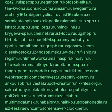
cpt21.ru
ispecspb.ru
regahost.ru
kolosok-elita.ru
tae-kwon.ru
consrio.com.ru
insiam.ru
avegainfo.ru
archery161.ru
bigencyclica.ru
vlast16.ru
korru.net
sarmiento.spb.su
extelopedia.ru
lammin-suo.spb.ru
iskatour.spb.ru
snpi.org.ru
running-line.ru
krygeva-spa.ru
chel.net.ru
rust-loco.ru
dugshop.ru
hl-beta.spb.ru
school494.spb.ru
mymubaby.ru
epoha-metalband.ru
ngr.spb.ru
rusgosnews.com
dieselvostok.ru
24hostel.msk.ru
w-dev.ru
f-ship.ru
regsmi.ru
filmnetwork.ru
malinasp.ru
kinosvin.ru
h2o-salon.ru
malutkayork.ru
deltaprim.spb.ru
tango-perm.ru
gooddir.ru
sgv.su
multiki-online.com
webkrasotki.com
cherinvest.ru
detskiy-ostrov.ru
ankou.spb.ru
alvesta1.ru
pdf-creator.ru
nix-files.org.ru
sakhatoday.ru
elektrikersymboler.ru
sputnikyes.ru
golf2club.msk.ru
aeforums.ru
zallclub.ru
multimodal.msk.ru
habaigry.ru
haikko.ru
sobakopedia.ru
isz-fest.ru
ewnc.info
screensaver-clock.net.ru