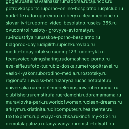
gbget.ru
alfeihavsalnassr.ru
madoma.ru
tajuncos.ru
petrovkasports.ru
porno-online-besplatno.ru
splclub.ru
york-life.ru
doroga-expo.ru
ribery.ru
cleanmedicine.ru
slovar-ivrit.ru
porno-video-besplatno.ru
seks-365.ru
ovucontrol.ru
sloty-igrovyye-avtomaty.ru
ru-industriya.ru
russkoe-porno-besplatno.ru
belgorod-day.ru
digilith.ru
pichkurovlab.ru
medic-today.ru
taksu.ru
comp123.ru
don-ykt.ru
teensvoice.ru
imgsharing.ru
domashnee-porno.ru
eva-elfie.ru
foto-tur.ru
biz-doska.ru
metropoltravel.ru
veslo-i-yakor.ru
borodino-media.ru
rostotsky.ru
regionufa.ru
weiss-bet.ru
zaryna.ru
casinotablet.ru
universalia.ru
remont-mebeli-moscow.ru
termomur.ru
clubfisher.ru
remstirufa.ru
erdamchi.ru
doramamama.ru
muraviovka-park.ru
worldofwoman.ru
clean-dreams.ru
arkrym.ru
kristinita.ru
dircomputer.ru
healthenter.ru
textexperts.ru
pivnaya-kruzhka.ru
kinofilmy-2021.ru
demolalapaluza.ru
tanyavanya.ru
remstir-tolyatti.ru