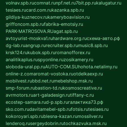
volnav.spb.ru
comnat.ru
npf.net.ru
7bit.pp.ru
kalugatur.ru
tesiaes.ru
card.com.ru
kazanka.spb.ru
gildiya-kuznecov.ru
kameryboavision.ru
griffoncom.spb.ru
fabrika-emotsiy.ru
PARK-MATROSOVA.RU
agat.spb.ru
avtoyurist-moskva1.ru
hardware.org.ru
схема-авто.рф
dg-lab.ru
angrup.ru
recruiter.spb.ru
music8.spb.ru
krsk124.ru
kubok.spb.ru
romanofforex.ru
analitikaplus.ru
spyonline.ru
zosikamery.ru
sloboda-ural.pp.ru
AUTO-COM.SU
hohota.net
alimy.ru
online-z.com
aromat-vostoka.ru
otdelkaexp.ru
mobilvest.ru
bbd.net.ru
mebelshop.msk.ru
smp-forum.ru
bastion-td.ru
kosmoscreative.ru
avrmotors.ru
art-galadesign.ru
tiffany-c.ru
ecostep-samara.ru
d-p.spb.ru
галактика73.рф
sko.com.ru
davitamebel-spb.ru
fotsis.ru
tesiaes.ru
kokoroyari.spb.ru
blesna-kazan.ru
mossilver.ru
lenderoq.ru
sergeydobrin.ru
tochkazvuka.msk.ru