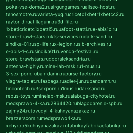
poka-vse-doma2.ru
airgungames.ru
allseo-host.ru
tehosmotre.ru
varieta-yug.ru
cricetc1xbetr1xbetcc2.ru
raytor-d.ru
atillagunn.ru
3d-file.ru
1xbeticricetc1xbetti5.ru
uafoot-statti.ru
e-abis1c.ru
store-brawl-stars.ru
kts-services.ru
dark-sand.ru
sindika-01.ru
sp-life.ru
x-legion.ru
sib-archives.ru
e-abis-1-c.ru
sindika01.ru
venda-festival.ru
store-brawlstars.ru
dooraleksandria.ru
antenna-highly.ru
mine-lab-msk.ru
1-mus.ru
3-sex-porn.ru
ban-damn.ru
purse-factory.ru
viagra-tablet.ru
fasbags.ru
adler-jun.ru
bandamn.ru
fincontech.ru
3sexporn.ru
1mus.ru
darksand.ru
rebus-toys.ru
minelab-msk.ru
alabuga-cityhotel.ru
medsprawo-4-ka.ru
2864420.ru
blagodarenie-spb.ru
zajmy24.ru
tovudyi-4-kuhnyanazakaz.ru
brazzerscom.ru
medsprawo4ka.ru
xehyroo5kuhnyanazakaz.ru
fabrikayfabrikaefabrika.ru
vskrytie-zamkov-moskva-113.ru
biletnadom.ru