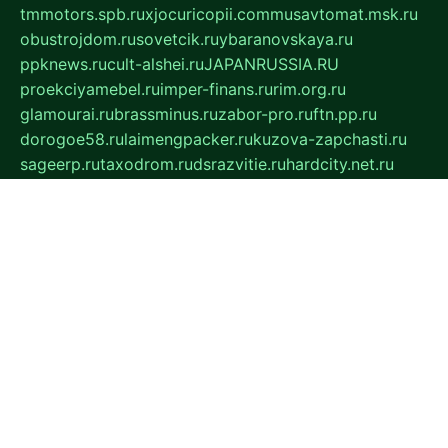
tmmotors.spb.ru
xjocuricopii.com
musavtomat.msk.ru
obustrojdom.ru
sovetcik.ru
ybaranovskaya.ru
ppknews.ru
cult-alshei.ru
JAPANRUSSIA.RU
proekciyamebel.ru
imper-finans.ru
rim.org.ru
glamourai.ru
brassminus.ru
zabor-pro.ru
ftn.pp.ru
dorogoe58.ru
laimengpacker.ru
kuzova-zapchasti.ru
sageerp.ru
taxodrom.ru
dsrazvitie.ru
hardcity.net.ru
ratinghomegames.ru
topservice25.ru
gubernyan.ru
gtglasslined.ru
ii4.ru
tssport.spb.ru
andorra24.com
blackwallstreet.ru
oboimos.ru
optim-doors.com.ru
ikuch.ru
nycr.org.ru
npa21.ru
vremya-ch.spb.ru
desert000.ru
ivtorgi.ru
ifiori.ru
catalog-statei.ru
dcv.org.ru
spetsmaster174.ru
ipkameryhiseeu.ru
dum26.ru
ruspol.spb.ru
fr-opendp.ru
kam-solnyshko.ru
cheyenne-arapaho.ru
sevzapmetal.spb.ru
ted-lapidus.spb.ru
parasite-eliminator.ru
sigma-complete.ru
modernworld.ru
dama-moda.ru
eholot-group.ru
sk-nvkz.ru
DRONGOLD.RU