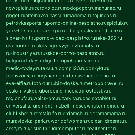
narasimha.ru
djcommodities.ru
nv750.ru
x-ton.ru
newsplain.ru
cardvoice.ru
modopaper.ru
manunae.ru
gbget.ru
alfeihavsalnassr.ru
madoma.ru
tajuncos.ru
petrovkasports.ru
porno-online-besplatno.ru
splclub.ru
york-life.ru
doroga-expo.ru
ribery.ru
cleanmedicine.ru
slovar-ivrit.ru
porno-video-besplatno.ru
seks-365.ru
ovucontrol.ru
sloty-igrovyye-avtomaty.ru
ru-industriya.ru
russkoe-porno-besplatno.ru
belgorod-day.ru
digilith.ru
pichkurovlab.ru
medic-today.ru
taksu.ru
comp123.ru
don-ykt.ru
teensvoice.ru
imgsharing.ru
domashnee-porno.ru
eva-elfie.ru
foto-tur.ru
biz-doska.ru
metropoltravel.ru
veslo-i-yakor.ru
borodino-media.ru
rostotsky.ru
regionufa.ru
weiss-bet.ru
zaryna.ru
casinotablet.ru
universalia.ru
remont-mebeli-moscow.ru
termomur.ru
clubfisher.ru
remstirufa.ru
erdamchi.ru
doramamama.ru
muraviovka-park.ru
worldofwoman.ru
clean-dreams.ru
arkrym.ru
kristinita.ru
dircomputer.ru
healthenter.ru