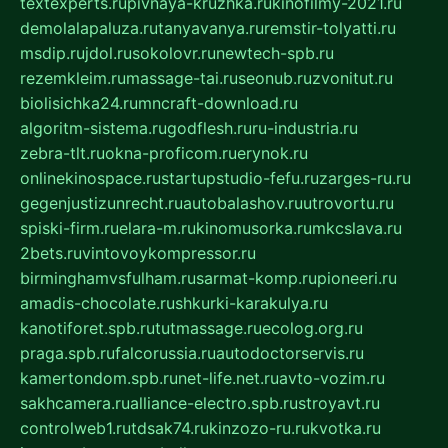
textexperts.ru
pivnaya-kruzhka.ru
kinofilmy-2021.ru
demolalapaluza.ru
tanyavanya.ru
remstir-tolyatti.ru
msdip.ru
jdol.ru
sokolovr.ru
newtech-spb.ru
rezemkleim.ru
massage-tai.ru
seonub.ru
zvonitut.ru
biolisichka24.ru
mncraft-download.ru
algoritm-sistema.ru
godflesh.ru
ru-industria.ru
zebra-tlt.ru
okna-proficom.ru
erynok.ru
onlinekinospace.ru
startupstudio-fefu.ru
zarges-ru.ru
gegenjustizunrecht.ru
autobalashov.ru
utrovortu.ru
spiski-firm.ru
elara-m.ru
kinomusorka.ru
mkcslava.ru
2bets.ru
vintovoykompressor.ru
birminghamvsfulham.ru
sarmat-komp.ru
pioneeri.ru
amadis-chocolate.ru
shkurki-karakulya.ru
kanotiforet.spb.ru
tutmassage.ru
ecolog.org.ru
praga.spb.ru
falcorussia.ru
autodoctorservis.ru
kamertondom.spb.ru
net-life.net.ru
avto-vozim.ru
sakhcamera.ru
alliance-electro.spb.ru
stroyavt.ru
controlweb1.ru
tdsak74.ru
kinzozo-ru.ru
kvotka.ru