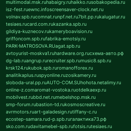
multimodal.msk.ru
habaigry.ru
haikko.ru
sobakopedia.ru
isz-fest.ru
ewnc.info
screensaver-clock.net.ru
volnav.spb.ru
comnat.ru
npf.net.ru
7bit.pp.ru
kalugatur.ru
tesiaes.ru
card.com.ru
kazanka.spb.ru
gildiya-kuznecov.ru
kameryboavision.ru
griffoncom.spb.ru
fabrika-emotsiy.ru
PARK-MATROSOVA.RU
agat.spb.ru
avtoyurist-moskva1.ru
hardware.org.ru
схема-авто.рф
dg-lab.ru
angrup.ru
recruiter.spb.ru
music8.spb.ru
krsk124.ru
kubok.spb.ru
romanofforex.ru
analitikaplus.ru
spyonline.ru
zosikamery.ru
sloboda-ural.pp.ru
AUTO-COM.SU
hohota.net
alimy.ru
online-z.com
aromat-vostoka.ru
otdelkaexp.ru
mobilvest.ru
bbd.net.ru
mebelshop.msk.ru
smp-forum.ru
bastion-td.ru
kosmoscreative.ru
avrmotors.ru
art-galadesign.ru
tiffany-c.ru
ecostep-samara.ru
d-p.spb.ru
галактика73.рф
sko.com.ru
davitamebel-spb.ru
fotsis.ru
tesiaes.ru