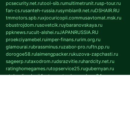
pcsecurity.net.ru
tool-sib.ru
multimetrunit.ru
sp-tour.ru
fan-cs.ru
santeh-russia.ru
symbian9.net.ru
DSHAIR.RU
tmmotors.spb.ru
xjocuricopii.com
musavtomat.msk.ru
obustrojdom.ru
sovetcik.ru
ybaranovskaya.ru
ppknews.ru
cult-alshei.ru
JAPANRUSSIA.RU
proekciyamebel.ru
imper-finans.ru
rim.org.ru
glamourai.ru
brassminus.ru
zabor-pro.ru
ftn.pp.ru
dorogoe58.ru
laimengpacker.ru
kuzova-zapchasti.ru
sageerp.ru
taxodrom.ru
dsrazvitie.ru
hardcity.net.ru
ratinghomegames.ru
topservice25.ru
gubernyan.ru
gtglasslined.ru
ii4.ru
tssport.spb.ru
andorra24.com
blackwallstreet.ru
oboimos.ru
optim-doors.com.ru
ikuch.ru
nycr.org.ru
npa21.ru
vremya-ch.spb.ru
desert000.ru
ivtorgi.ru
ifiori.ru
catalog-statei.ru
dcv.org.ru
spetsmaster174.ru
ipkameryhiseeu.ru
dum26.ru
ruspol.spb.ru
fr-opendp.ru
kam-solnyshko.ru
cheyenne-arapaho.ru
sevzapmetal.spb.ru
ted-lapidus.spb.ru
parasite-eliminator.ru