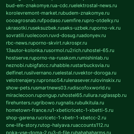
bud-em-znakomye.ru
a-cdc.ru
elektrostal-news.ru
korolevremont-market.ru
budem-znakomye.ru
oooagrosnab.ru
fpodaso.ru
emfire.ru
pro-otdelky.ru
ukrasotki.ru
seksuzbek.ru
seks-uzbek.ru
porno-vk.ru
sovratili.ru
olecoon.ru
vd-dosug.ru
adonyev.ru
rbc-news.ru
porno-skvirt.ru
krospr.ru
13autor-kolonka.ru
sormol.ru
2rich.ru
hostel-65.ru
hostserve.ru
porno-na-russkom.ru
mishinlab.ru
neznobi.ru
bigfatcc.ru
habble.ru
starbucksvia.ru
delfinet.ru
silvernano.ru
elestal.ru
vektor-doroga.ru
velotrenajery.ru
pronso54.ru
lenasever.ru
lovinskix.ru
show-pets.ru
smartnews03.ru
discofoxworld.ru
miraclecoon.ru
pongup.ru
hostel65.ru
liura.ru
glasspb.ru
firehunters.ru
gribowo.ru
gnalis.ru
bulkitula.ru
hometown-france.ru
1-xbeticricetc-1-xbetti-5.ru
shop-garena.ru
cricetc-1-xbetr-1-xbetcc-2.ru
one-life-story.ru
top-halyava.ru
accounts112.ru
poka-vse-doma-2.ru
3-d-file.ru
hahahaharms.ru