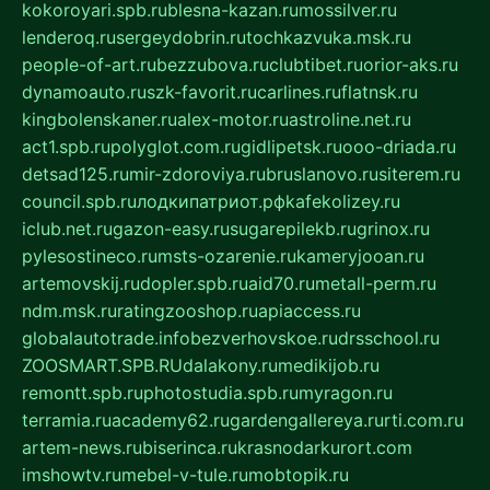
kokoroyari.spb.ru
blesna-kazan.ru
mossilver.ru
lenderoq.ru
sergeydobrin.ru
tochkazvuka.msk.ru
people-of-art.ru
bezzubova.ru
clubtibet.ru
orior-aks.ru
dynamoauto.ru
szk-favorit.ru
carlines.ru
flatnsk.ru
kingbolenskaner.ru
alex-motor.ru
astroline.net.ru
act1.spb.ru
polyglot.com.ru
gidlipetsk.ru
ooo-driada.ru
detsad125.ru
mir-zdoroviya.ru
bruslanovo.ru
siterem.ru
council.spb.ru
лодкипатриот.рф
kafekolizey.ru
iclub.net.ru
gazon-easy.ru
sugarepilekb.ru
grinox.ru
pylesostineco.ru
msts-ozarenie.ru
kameryjooan.ru
artemovskij.ru
dopler.spb.ru
aid70.ru
metall-perm.ru
ndm.msk.ru
ratingzooshop.ru
apiaccess.ru
globalautotrade.info
bezverhovskoe.ru
drsschool.ru
ZOOSMART.SPB.RU
dalakony.ru
medikijob.ru
remontt.spb.ru
photostudia.spb.ru
myragon.ru
terramia.ru
academy62.ru
gardengallereya.ru
rti.com.ru
artem-news.ru
biserinca.ru
krasnodarkurort.com
imshowtv.ru
mebel-v-tule.ru
mobtopik.ru