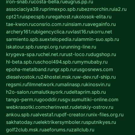
iron-snab.ru
costa-bella.ru
eugrus.pp.ru
associaciya39.ru
primexpo.spb.ru
bezmorchin.ru
ia2.ru
cpt21.ru
ispecspb.ru
regahost.ru
kolosok-elita.ru
tae-kwon.ru
consrio.com.ru
insiam.ru
avegainfo.ru
archery161.ru
bigencyclica.ru
vlast16.ru
korru.net
sarmiento.spb.su
extelopedia.ru
lammin-suo.spb.ru
iskatour.spb.ru
snpi.org.ru
running-line.ru
krygeva-spa.ru
chel.net.ru
rust-loco.ru
dugshop.ru
hl-beta.spb.ru
school494.spb.ru
mymubaby.ru
epoha-metalband.ru
ngr.spb.ru
rusgosnews.com
dieselvostok.ru
24hostel.msk.ru
w-dev.ru
f-ship.ru
regsmi.ru
filmnetwork.ru
malinasp.ru
kinosvin.ru
h2o-salon.ru
malutkayork.ru
deltaprim.spb.ru
tango-perm.ru
gooddir.ru
sgv.su
multiki-online.com
webkrasotki.com
cherinvest.ru
detskiy-ostrov.ru
ankou.spb.ru
alvesta1.ru
pdf-creator.ru
nix-files.org.ru
sakhatoday.ru
elektrikersymboler.ru
sputnikyes.ru
golf2club.msk.ru
aeforums.ru
zallclub.ru