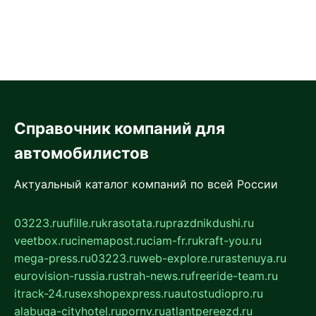
Справочник компаний для
автомобилистов
Актуальный каталог компаний по всей России
03223.ru
ufille.ru
krasotata.ru
prazdnikdushi.ru
veetbox.ru
cinemapost.ru
ciam-fr.ru
kraft-you.ru
mega-press.ru
03223.ru
web-explore.ru
rastenuya.ru
eurovision-russia.ru
strah-news.ru
freeride-team.ru
itrack-24.ru
sexshopexpress.ru
autostudiopro.ru
alabuga-cityhotel.ru
pornv.ru
atlantpereezd.ru