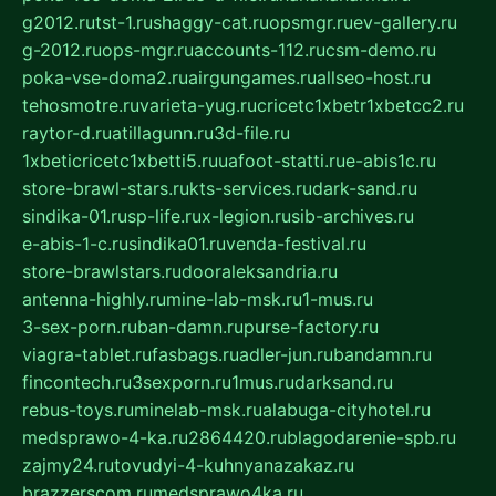
g2012.ru
tst-1.ru
shaggy-cat.ru
opsmgr.ru
ev-gallery.ru
g-2012.ru
ops-mgr.ru
accounts-112.ru
csm-demo.ru
poka-vse-doma2.ru
airgungames.ru
allseo-host.ru
tehosmotre.ru
varieta-yug.ru
cricetc1xbetr1xbetcc2.ru
raytor-d.ru
atillagunn.ru
3d-file.ru
1xbeticricetc1xbetti5.ru
uafoot-statti.ru
e-abis1c.ru
store-brawl-stars.ru
kts-services.ru
dark-sand.ru
sindika-01.ru
sp-life.ru
x-legion.ru
sib-archives.ru
e-abis-1-c.ru
sindika01.ru
venda-festival.ru
store-brawlstars.ru
dooraleksandria.ru
antenna-highly.ru
mine-lab-msk.ru
1-mus.ru
3-sex-porn.ru
ban-damn.ru
purse-factory.ru
viagra-tablet.ru
fasbags.ru
adler-jun.ru
bandamn.ru
fincontech.ru
3sexporn.ru
1mus.ru
darksand.ru
rebus-toys.ru
minelab-msk.ru
alabuga-cityhotel.ru
medsprawo-4-ka.ru
2864420.ru
blagodarenie-spb.ru
zajmy24.ru
tovudyi-4-kuhnyanazakaz.ru
brazzerscom.ru
medsprawo4ka.ru