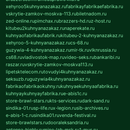
xehyroo5kuhnyanazakaz.ru
fabrikayfabrikaefabrika.ru
vskrytie-zamkov-moskva-113.ru
biletnadom.ru
zed-online.ru
pimchax.ru
brazzers-hd.ru
z-host.ru
kitubeu2kuhnyanazakaz.ru
naperekate.ru
kuhnyaofabrikaufabrik.ru
kitubeu-2-kuhnyanazakaz.ru
xehyroo-5-kuhnyanazakaz.ru
cs-68.ru
guzywia-4-kuhnyanazakaz.ru
mir-tk.ru
vlknrussia.ru
cs68.ru
vladivostok-map.ru
video-seks.ru
bankaribi.ru
raszar.ru
vskrytie-zamkov-moskva113.ru
lipetsktelecom.ru
tovudyi4kuhnyanazakaz.ru
seksuzb.ru
guzywia4kuhnyanazakaz.ru
fabrikaofabrikaokuhny.ru
kuhnyaekuhnyaafabrika.ru
kuhnyaykuhnyayfabrika.ru
e-abis1c.ru
store-brawl-stars.ru
kts-services.ru
dark-sand.ru
sindika-01.ru
sp-life.ru
x-legion.ru
sib-archives.ru
e-abis-1-c.ru
sindika01.ru
venda-festival.ru
store-brawlstars.ru
dooraleksandria.ru
antenna-highly.ru
mine-lab-msk.ru
1-mus.ru