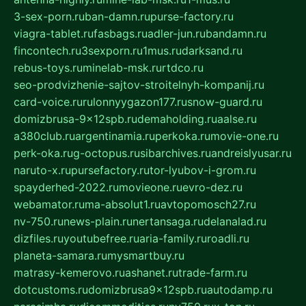
3-sex-porn.ru
ban-damn.ru
purse-factory.ru
viagra-tablet.ru
fasbags.ru
adler-jun.ru
bandamn.ru
fincontech.ru
3sexporn.ru
1mus.ru
darksand.ru
rebus-toys.ru
minelab-msk.ru
rtdco.ru
seo-prodvizhenie-sajtov-stroitelnyh-kompanij.ru
card-voice.ru
rulonnyygazon177.ru
snow-guard.ru
domizbrusa-9x12spb.ru
demaholding.ru
aalse.ru
a380club.ru
argentinamia.ru
perkoka.ru
movie-one.ru
perk-oka.ru
g-octopus.ru
sibarchives.ru
andreislyusar.ru
naruto-x.ru
pursefactory.ru
tor-lyubov-i-grom.ru
spayderhed-2022.ru
movieone.ru
evro-dez.ru
webamator.ru
ma-absolut1.ru
avtopomosch27.ru
nv-750.ru
news-plain.ru
nertansaga.ru
delanalad.ru
dizfiles.ru
youtubefree.ru
aria-family.ru
roadli.ru
planeta-samara.ru
mysmartbuy.ru
matrasy-kemerovo.ru
ashanet.ru
trade-farm.ru
dotcustoms.ru
domizbrusa9x12spb.ru
autodamp.ru