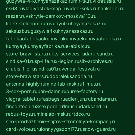
guzywia-4-kuhnyanazakaz.ru
mir-tk.ru
vlknrussia.ru
cs68.ru
vladivostok-map.ru
video-seks.ru
bankaribi.ru
raszar.ru
vskrytie-zamkov-moskva113.ru
lipetsktelecom.ru
tovudyi4kuhnyanazakaz.ru
seksuzb.ru
guzywia4kuhnyanazakaz.ru
fabrikaofabrikaokuhny.ru
kuhnyaekuhnyaafabrika.ru
kuhnyaykuhnyayfabrika.ru
e-abis1c.ru
store-brawl-stars.ru
kts-services.ru
dark-sand.ru
sindika-01.ru
sp-life.ru
x-legion.ru
sib-archives.ru
e-abis-1-c.ru
sindika01.ru
venda-festival.ru
store-brawlstars.ru
dooraleksandria.ru
antenna-highly.ru
mine-lab-msk.ru
1-mus.ru
3-sex-porn.ru
ban-damn.ru
purse-factory.ru
viagra-tablet.ru
fasbags.ru
adler-jun.ru
bandamn.ru
fincontech.ru
3sexporn.ru
1mus.ru
darksand.ru
rebus-toys.ru
minelab-msk.ru
rtdco.ru
seo-prodvizhenie-sajtov-stroitelnyh-kompanij.ru
card-voice.ru
rulonnyygazon177.ru
snow-guard.ru