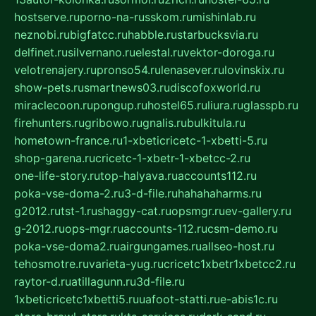
hostserve.ru
porno-na-russkom.ru
mishinlab.ru
neznobi.ru
bigfatcc.ru
habble.ru
starbucksvia.ru
delfinet.ru
silvernano.ru
elestal.ru
vektor-doroga.ru
velotrenajery.ru
pronso54.ru
lenasever.ru
lovinskix.ru
show-pets.ru
smartnews03.ru
discofoxworld.ru
miraclecoon.ru
pongup.ru
hostel65.ru
liura.ru
glasspb.ru
firehunters.ru
gribowo.ru
gnalis.ru
bulkitula.ru
hometown-france.ru
1-xbeticricetc-1-xbetti-5.ru
shop-garena.ru
cricetc-1-xbetr-1-xbetcc-2.ru
one-life-story.ru
top-halyava.ru
accounts112.ru
poka-vse-doma-2.ru
3-d-file.ru
hahahaharms.ru
g2012.ru
tst-1.ru
shaggy-cat.ru
opsmgr.ru
ev-gallery.ru
g-2012.ru
ops-mgr.ru
accounts-112.ru
csm-demo.ru
poka-vse-doma2.ru
airgungames.ru
allseo-host.ru
tehosmotre.ru
varieta-yug.ru
cricetc1xbetr1xbetcc2.ru
raytor-d.ru
atillagunn.ru
3d-file.ru
1xbeticricetc1xbetti5.ru
uafoot-statti.ru
e-abis1c.ru