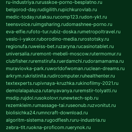
ru-industriya.ru
russkoe-porno-besplatno.ru
belgorod-day.ru
digilith.ru
pichkurovlab.ru
medic-today.ru
taksu.ru
comp123.ru
don-ykt.ru
teensvoice.ru
imgsharing.ru
domashnee-porno.ru
eva-elfie.ru
foto-tur.ru
biz-doska.ru
metropoltravel.ru
veslo-i-yakor.ru
borodino-media.ru
rostotsky.ru
regionufa.ru
weiss-bet.ru
zaryna.ru
casinotablet.ru
universalia.ru
remont-mebeli-moscow.ru
termomur.ru
clubfisher.ru
remstirufa.ru
erdamchi.ru
doramamama.ru
muraviovka-park.ru
worldofwoman.ru
clean-dreams.ru
arkrym.ru
kristinita.ru
dircomputer.ru
healthenter.ru
textexperts.ru
pivnaya-kruzhka.ru
kinofilmy-2021.ru
demolalapaluza.ru
tanyavanya.ru
remstir-tolyatti.ru
msdip.ru
jdol.ru
sokolovr.ru
newtech-spb.ru
rezemkleim.ru
massage-tai.ru
seonub.ru
zvonitut.ru
biolisichka24.ru
mncraft-download.ru
algoritm-sistema.ru
godflesh.ru
ru-industria.ru
zebra-tlt.ru
okna-proficom.ru
erynok.ru