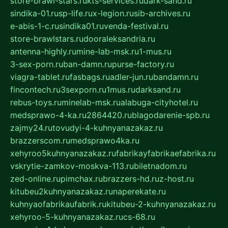
store-brawl-stars.ru
kts-services.ru
dark-sand.ru
sindika-01.ru
sp-life.ru
x-legion.ru
sib-archives.ru
e-abis-1-c.ru
sindika01.ru
venda-festival.ru
store-brawlstars.ru
dooraleksandria.ru
antenna-highly.ru
mine-lab-msk.ru
1-mus.ru
3-sex-porn.ru
ban-damn.ru
purse-factory.ru
viagra-tablet.ru
fasbags.ru
adler-jun.ru
bandamn.ru
fincontech.ru
3sexporn.ru
1mus.ru
darksand.ru
rebus-toys.ru
minelab-msk.ru
alabuga-cityhotel.ru
medsprawo-4-ka.ru
2864420.ru
blagodarenie-spb.ru
zajmy24.ru
tovudyi-4-kuhnyanazakaz.ru
brazzerscom.ru
medsprawo4ka.ru
xehyroo5kuhnyanazakaz.ru
fabrikayfabrikaefabrika.ru
vskrytie-zamkov-moskva-113.ru
biletnadom.ru
zed-online.ru
pimchax.ru
brazzers-hd.ru
z-host.ru
kitubeu2kuhnyanazakaz.ru
naperekate.ru
kuhnyaofabrikaufabrik.ru
kitubeu-2-kuhnyanazakaz.ru
xehyroo-5-kuhnyanazakaz.ru
cs-68.ru