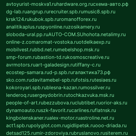
avtoyurist-moskva1.ru
hardware.org.ru
схема-авто.рф
dg-lab.ru
angrup.ru
recruiter.spb.ru
music8.spb.ru
krsk124.ru
kubok.spb.ru
romanofforex.ru
analitikaplus.ru
spyonline.ru
zosikamery.ru
sloboda-ural.pp.ru
AUTO-COM.SU
hohota.net
alimy.ru
online-z.com
aromat-vostoka.ru
otdelkaexp.ru
mobilvest.ru
bbd.net.ru
mebelshop.msk.ru
smp-forum.ru
bastion-td.ru
kosmoscreative.ru
avrmotors.ru
art-galadesign.ru
tiffany-c.ru
ecostep-samara.ru
d-p.spb.ru
галактика73.рф
sko.com.ru
davitamebel-spb.ru
fotsis.ru
tesiaes.ru
kokoroyari.spb.ru
blesna-kazan.ru
mossilver.ru
lenderoq.ru
sergeydobrin.ru
tochkazvuka.msk.ru
people-of-art.ru
bezzubova.ru
clubtibet.ru
orior-aks.ru
dynamoauto.ru
szk-favorit.ru
carlines.ru
flatnsk.ru
kingbolenskaner.ru
alex-motor.ru
astroline.net.ru
act1.spb.ru
polyglot.com.ru
gidlipetsk.ru
ooo-driada.ru
detsad125.ru
mir-zdoroviya.ru
bruslanovo.ru
siterem.ru