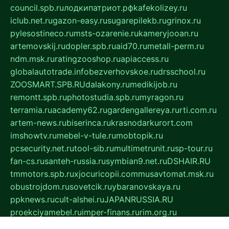
council.spb.ru
лодкипатриот.рф
kafekolizey.ru
iclub.net.ru
gazon-easy.ru
sugarepilekb.ru
grinox.ru
pylesostineco.ru
msts-ozarenie.ru
kameryjooan.ru
artemovskij.ru
dopler.spb.ru
aid70.ru
metall-perm.ru
ndm.msk.ru
ratingzooshop.ru
apiaccess.ru
globalautotrade.info
bezverhovskoe.ru
drsschool.ru
ZOOSMART.SPB.RU
dalakony.ru
medikijob.ru
remontt.spb.ru
photostudia.spb.ru
myragon.ru
terramia.ru
academy62.ru
gardengallereya.ru
rti.com.ru
artem-news.ru
biserinca.ru
krasnodarkurort.com
imshowtv.ru
mebel-v-tule.ru
mobtopik.ru
pcsecurity.net.ru
tool-sib.ru
multimetrunit.ru
sp-tour.ru
fan-cs.ru
santeh-russia.ru
symbian9.net.ru
DSHAIR.RU
tmmotors.spb.ru
xjocuricopii.com
musavtomat.msk.ru
obustrojdom.ru
sovetcik.ru
ybaranovskaya.ru
ppknews.ru
cult-alshei.ru
JAPANRUSSIA.RU
proekciyamebel.ru
imper-finans.ru
rim.org.ru
glamourai.ru
brassminus.ru
zabor-pro.ru
ftn.pp.ru