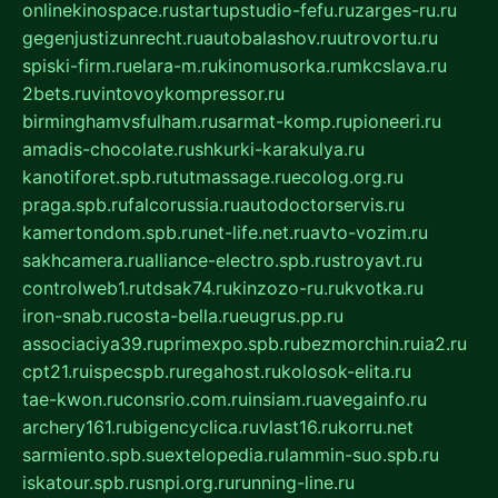
onlinekinospace.ru
startupstudio-fefu.ru
zarges-ru.ru
gegenjustizunrecht.ru
autobalashov.ru
utrovortu.ru
spiski-firm.ru
elara-m.ru
kinomusorka.ru
mkcslava.ru
2bets.ru
vintovoykompressor.ru
birminghamvsfulham.ru
sarmat-komp.ru
pioneeri.ru
amadis-chocolate.ru
shkurki-karakulya.ru
kanotiforet.spb.ru
tutmassage.ru
ecolog.org.ru
praga.spb.ru
falcorussia.ru
autodoctorservis.ru
kamertondom.spb.ru
net-life.net.ru
avto-vozim.ru
sakhcamera.ru
alliance-electro.spb.ru
stroyavt.ru
controlweb1.ru
tdsak74.ru
kinzozo-ru.ru
kvotka.ru
iron-snab.ru
costa-bella.ru
eugrus.pp.ru
associaciya39.ru
primexpo.spb.ru
bezmorchin.ru
ia2.ru
cpt21.ru
ispecspb.ru
regahost.ru
kolosok-elita.ru
tae-kwon.ru
consrio.com.ru
insiam.ru
avegainfo.ru
archery161.ru
bigencyclica.ru
vlast16.ru
korru.net
sarmiento.spb.su
extelopedia.ru
lammin-suo.spb.ru
iskatour.spb.ru
snpi.org.ru
running-line.ru