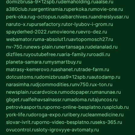
domizbrusa-9x12spb.ru
demaholding.ru
aalse.ru
a380club.ru
argentinamia.ru
perkoka.ru
movie-one.ru
perk-oka.ru
g-octopus.ru
sibarchives.ru
andreislyusar.ru
naruto-x.ru
pursefactory.ru
tor-lyubov-i-grom.ru
spayderhed-2022.ru
movieone.ru
evro-dez.ru
webamator.ru
ma-absolut1.ru
avtopomosch27.ru
nv-750.ru
news-plain.ru
nertansaga.ru
delanalad.ru
dizfiles.ru
youtubefree.ru
aria-family.ru
roadli.ru
planeta-samara.ru
mysmartbuy.ru
matrasy-kemerovo.ru
ashanet.ru
trade-farm.ru
dotcustoms.ru
domizbrusa9x12spb.ru
autodamp.ru
narasimha.ru
djcommodities.ru
nv750.ru
x-ton.ru
newsplain.ru
cardvoice.ru
modopaper.ru
manunae.ru
gbget.ru
alfeihavsalnassr.ru
madoma.ru
tajuncos.ru
petrovkasports.ru
porno-online-besplatno.ru
splclub.ru
york-life.ru
doroga-expo.ru
ribery.ru
cleanmedicine.ru
slovar-ivrit.ru
porno-video-besplatno.ru
seks-365.ru
ovucontrol.ru
sloty-igrovyye-avtomaty.ru