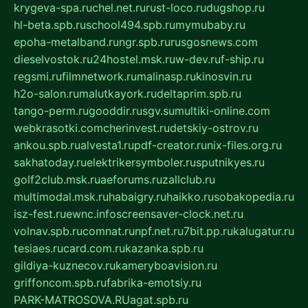
krygeva-spa.ru
chel.net.ru
rust-loco.ru
dugshop.ru
hl-beta.spb.ru
school494.spb.ru
mymubaby.ru
epoha-metalband.ru
ngr.spb.ru
rusgosnews.com
dieselvostok.ru
24hostel.msk.ru
w-dev.ru
f-ship.ru
regsmi.ru
filmnetwork.ru
malinasp.ru
kinosvin.ru
h2o-salon.ru
malutkayork.ru
deltaprim.spb.ru
tango-perm.ru
gooddir.ru
sgv.su
multiki-online.com
webkrasotki.com
cherinvest.ru
detskiy-ostrov.ru
ankou.spb.ru
alvesta1.ru
pdf-creator.ru
nix-files.org.ru
sakhatoday.ru
elektrikersymboler.ru
sputnikyes.ru
golf2club.msk.ru
aeforums.ru
zallclub.ru
multimodal.msk.ru
habaigry.ru
haikko.ru
sobakopedia.ru
isz-fest.ru
ewnc.info
screensaver-clock.net.ru
volnav.spb.ru
comnat.ru
npf.net.ru
7bit.pp.ru
kalugatur.ru
tesiaes.ru
card.com.ru
kazanka.spb.ru
gildiya-kuznecov.ru
kameryboavision.ru
griffoncom.spb.ru
fabrika-emotsiy.ru
PARK-MATROSOVA.RU
agat.spb.ru