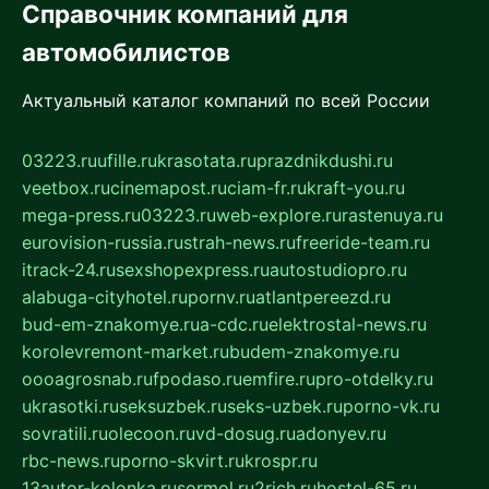
Справочник компаний для
автомобилистов
Актуальный каталог компаний по всей России
03223.ru
ufille.ru
krasotata.ru
prazdnikdushi.ru
veetbox.ru
cinemapost.ru
ciam-fr.ru
kraft-you.ru
mega-press.ru
03223.ru
web-explore.ru
rastenuya.ru
eurovision-russia.ru
strah-news.ru
freeride-team.ru
itrack-24.ru
sexshopexpress.ru
autostudiopro.ru
alabuga-cityhotel.ru
pornv.ru
atlantpereezd.ru
bud-em-znakomye.ru
a-cdc.ru
elektrostal-news.ru
korolevremont-market.ru
budem-znakomye.ru
oooagrosnab.ru
fpodaso.ru
emfire.ru
pro-otdelky.ru
ukrasotki.ru
seksuzbek.ru
seks-uzbek.ru
porno-vk.ru
sovratili.ru
olecoon.ru
vd-dosug.ru
adonyev.ru
rbc-news.ru
porno-skvirt.ru
krospr.ru
13autor-kolonka.ru
sormol.ru
2rich.ru
hostel-65.ru